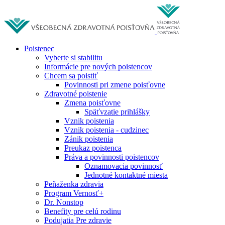
Poistenec
Vyberte si stabilitu
Informácie pre nových poistencov
Chcem sa poistiť
Povinnosti pri zmene poisťovne
Zdravotné poistenie
Zmena poisťovne
Späťvzatie prihlášky
Vznik poistenia
Vznik poistenia - cudzinec
Zánik poistenia
Preukaz poistenca
Práva a povinnosti poistencov
Oznamovacia povinnosť
Jednotné kontaktné miesta
Peňaženka zdravia
Program Vernosť+
Dr. Nonstop
Benefity pre celú rodinu
Podujatia Pre zdravie