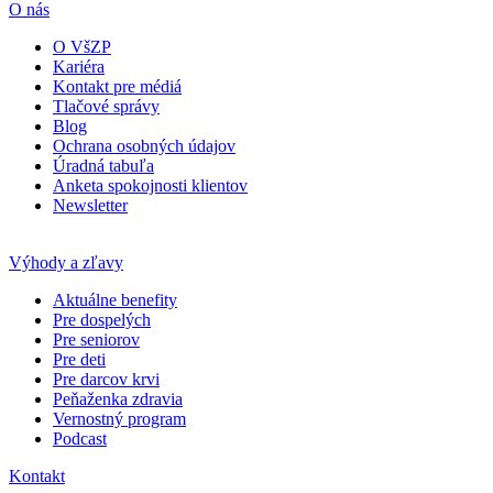
O nás
O VšZP
Kariéra
Kontakt pre médiá
Tlačové správy
Blog
Ochrana osobných údajov
Úradná tabuľa
Anketa spokojnosti klientov
Newsletter
Výhody a zľavy
Aktuálne benefity
Pre dospelých
Pre seniorov
Pre deti
Pre darcov krvi
Peňaženka zdravia
Vernostný program
Podcast
Kontakt