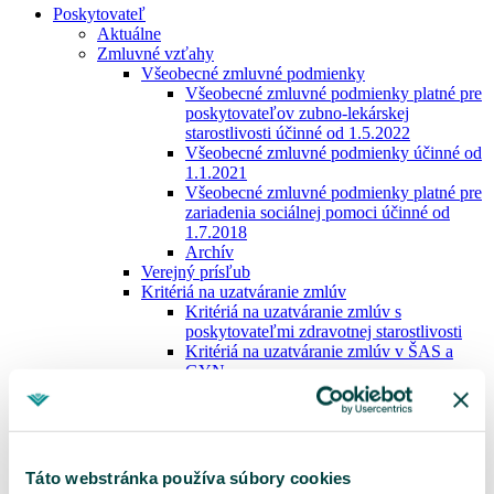
Poskytovateľ
Aktuálne
Zmluvné vzťahy
Všeobecné zmluvné podmienky
Všeobecné zmluvné podmienky platné pre
poskytovateľov zubno-lekárskej
starostlivosti účinné od 1.5.2022
Všeobecné zmluvné podmienky účinné od
1.1.2021
Všeobecné zmluvné podmienky platné pre
zariadenia sociálnej pomoci účinné od
1.7.2018
Archív
Verejný prísľub
Kritériá na uzatváranie zmlúv
Kritériá na uzatváranie zmlúv s
poskytovateľmi zdravotnej starostlivosti
Kritériá na uzatváranie zmlúv v ŠAS a
GYN
Kritériá na uzatváranie zmlúv so ZZS
Kritériá na uzatváranie zmlúv v ÚZS
Kritériá na uzatváranie zmlúv s ADOS
Kritériá na uzatváranie zmlúv s DZS
Kritériá na uzatváranie zmlúv so Z-LPS
Táto webstránka používa súbory cookies
Kritériá na uzatváranie zmlúv so ZSP