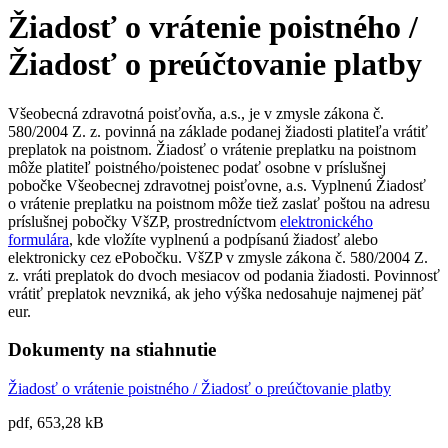
Žiadosť o vrátenie poistného /
Žiadosť o preúčtovanie platby
Všeobecná zdravotná poisťovňa, a.s., je v zmysle zákona č.
580/2004 Z. z. povinná na základe podanej žiadosti platiteľa vrátiť
preplatok na poistnom. Žiadosť o vrátenie preplatku na poistnom
môže platiteľ poistného/poistenec podať osobne v príslušnej
pobočke Všeobecnej zdravotnej poisťovne, a.s. Vyplnenú Žiadosť
o vrátenie preplatku na poistnom môže tiež zaslať poštou na adresu
príslušnej pobočky VšZP, prostredníctvom
elektronického
formulára
, kde vložíte vyplnenú a podpísanú žiadosť alebo
elektronicky cez ePobočku. VšZP v zmysle zákona č. 580/2004 Z.
z. vráti preplatok do dvoch mesiacov od podania žiadosti. Povinnosť
vrátiť preplatok nevzniká, ak jeho výška nedosahuje najmenej päť
eur.
Dokumenty na stiahnutie
Žiadosť o vrátenie poistného / Žiadosť o preúčtovanie platby
pdf, 653,28 kB