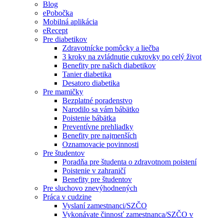
Blog
ePobočka
Mobilná aplikácia
eRecept
Pre diabetikov
Zdravotnícke pomôcky a liečba
3 kroky na zvládnutie cukrovky po celý život
Benefity pre našich diabetikov
Tanier diabetika
Desatoro diabetika
Pre mamičky
Bezplatné poradenstvo
Narodilo sa vám bábätko
Poistenie bábätka
Preventívne prehliadky
Benefity pre najmenších
Oznamovacie povinnosti
Pre študentov
Poradňa pre študenta o zdravotnom poistení
Poistenie v zahraničí
Benefity pre študentov
Pre sluchovo znevýhodnených
Práca v cudzine
Vyslaní zamestnanci/SZČO
Vykonávate činnosť zamestnanca/SZČO v