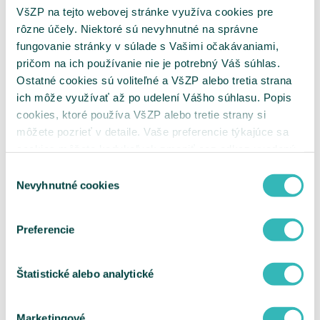
Kritériá na uzatváranie zmlúv s
VšZP na tejto webovej stránke využíva cookies pre
poskytovateľmi nových MR pracovísk
rôzne účely. Niektoré sú nevyhnutné na správne
Kritériá na uzatváranie zmlúv s
fungovanie stránky v súlade s Vašimi očakávaniami,
poskytovateľmi nových CT pracovísk
Hodnotiace parametre
pričom na ich používanie nie je potrebný Váš súhlas.
Metodika k hodnotiacim parametrom pre
Ostatné cookies sú voliteľné a VšZP alebo tretia strana
VLD, VLDD, GYN a ŠAS
ich môže využívať až po udelení Vášho súhlasu. Popis
Metodika k hodnotiacim parametrom pre
ADOS
cookies, ktoré používa VšZP alebo tretie strany si
Metodika k hodnotiacim parametrom pre
môžete pozrieť v detaile. Vaše preferencie týkajúce sa
DIAL
cookies môžete kedykoľvek zmeniť cez odkaz uvedený
Metodika k hodnotiacim parametrom pre
JZS
na tejto
stránke
.
Výber
Metodika k hodnotiacim parametrom pre
Nevyhnutné cookies
súhlasu
DZS
Metodika k hodnotiacim parametrom pre
MR
Metodika k hodnotiacim parametrom pre
Preferencie
CT
Metodika optimalizácie siete MR a CT pracovísk
Sieť MR pracovísk
Štatistické alebo analytické
Sieť CT pracovísk
Metodika klasifikácie RTG skiagrafických
pracovísk
Marketingové
Elektronické podpisovanie