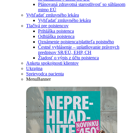
Plánovaná zdravotná starostlivosť so súhlasom
mimo EÚ
Vyhľadať zmluvného lekára
Vyhľadať zmluvného lekára
Tlačivá pre poistencov
Prihláška poistenca
Odhláška poistenca
Oznámenie poistenca/platiteľa poistného
Čestné vyhlásenie – uplatňovanie právnych
predpisov SR/EÚ, EHP, CH
Žiadosť o výpis z účtu poistenca
Anketa spokojnosti klientov
Ukrajina
Sprievodca pacienta
MenuBanner