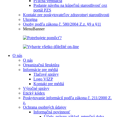
Pľúcna ventilácia
Podanie návrhu na kúpeľnú starostlivosť cez
portál PZS
Kontakt pre poskytovateľov zdravotnej starostlivosti
Ukrajina
Osoby podľa zákona č. 580/2004 Z.z. §9 a §11
MenuBanner
O nás
O nás
Organizačná štruktúra
Informácie pre médiá
Tlačové správy
Logo VšZP
Kontakt pre médiá
Výročné správy
Etický kódex
Poskytovanie informácií podľa zákona č. 211/2000 Z.
z.
Ochrana osobných údajov
Informačná povinnosť
Účely, právny základ, retenčná doba