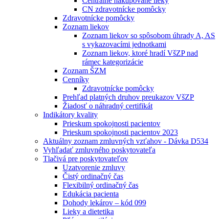
Centrálne nakupované lieky
CN zdravotnícke pomôcky
Zdravotnícke pomôcky
Zoznam liekov
Zoznam liekov so spôsobom úhrady A, AS
s vykazovacími jednotkami
Zoznam liekov, ktoré hradí VšZP nad
rámec kategorizácie
Zoznam ŠZM
Cenníky
Zdravotnícke pomôcky
Prehľad platných druhov preukazov VšZP
Žiadosť o náhradný certifikát
Indikátory kvality
Prieskum spokojnosti pacientov
Prieskum spokojnosti pacientov 2023
Aktuálny zoznam zmluvných vzťahov - Dávka D534
Vyhľadať zmluvného poskytovateľa
Tlačivá pre poskytovateľov
Uzatvorenie zmluvy
Čistý ordinačný čas
Flexibilný ordinačný čas
Edukácia pacienta
Dohody lekárov – kód 099
Lieky a dietetika