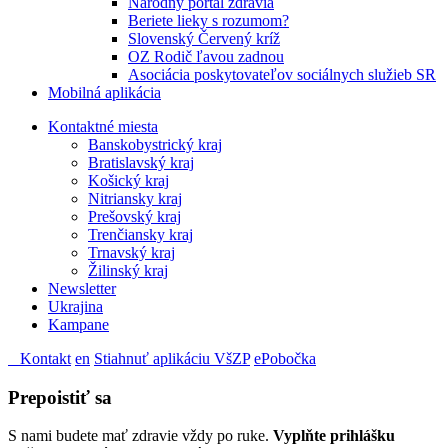
Národný portál zdravia
Beriete lieky s rozumom?
Slovenský Červený kríž
OZ Rodič ľavou zadnou
Asociácia poskytovateľov sociálnych služieb SR
Mobilná aplikácia
Kontaktné miesta
Banskobystrický kraj
Bratislavský kraj
Košický kraj
Nitriansky kraj
Prešovský kraj
Trenčiansky kraj
Trnavský kraj
Žilinský kraj
Newsletter
Ukrajina
Kampane
Kontakt
en
Stiahnuť aplikáciu VšZP
ePobočka
Prepoistiť sa
S nami budete mať zdravie vždy po ruke.
Vyplňte prihlášku