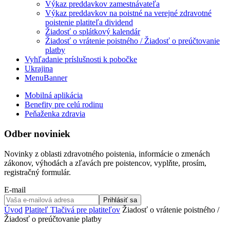
Výkaz preddavkov zamestnávateľa
Výkaz preddavkov na poistné na verejné zdravotné
poistenie platiteľa dividend
Žiadosť o splátkový kalendár
Žiadosť o vrátenie poistného / Žiadosť o preúčtovanie
platby
Vyhľadanie príslušnosti k pobočke
Ukrajina
MenuBanner
Mobilná aplikácia
Benefity pre celú rodinu
Peňaženka zdravia
Odber noviniek
Novinky z oblasti zdravotného poistenia, informácie o zmenách
zákonov, výhodách a zľavách pre poistencov, vyplňte, prosím,
registračný formulár.
E-mail
Prihlásiť sa
Úvod
Platiteľ
Tlačivá pre platiteľov
Žiadosť o vrátenie poistného /
Žiadosť o preúčtovanie platby