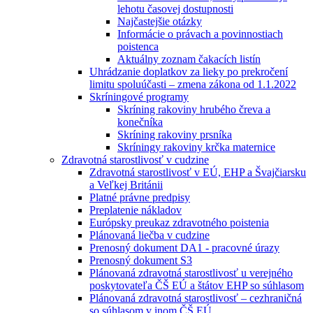
lehotu časovej dostupnosti
Najčastejšie otázky
Informácie o právach a povinnostiach
poistenca
Aktuálny zoznam čakacích listín
Uhrádzanie doplatkov za lieky po prekročení
limitu spoluúčasti – zmena zákona od 1.1.2022
Skríningové programy
Skríning rakoviny hrubého čreva a
konečníka
Skríning rakoviny prsníka
Skríningy rakoviny krčka maternice
Zdravotná starostlivosť v cudzine
Zdravotná starostlivosť v EÚ, EHP a Švajčiarsku
a Veľkej Británii
Platné právne predpisy
Preplatenie nákladov
Európsky preukaz zdravotného poistenia
Plánovaná liečba v cudzine
Prenosný dokument DA1 - pracovné úrazy
Prenosný dokument S3
Plánovaná zdravotná starostlivosť u verejného
poskytovateľa ČŠ EÚ a štátov EHP so súhlasom
Plánovaná zdravotná starostlivosť – cezhraničná
so súhlasom v inom ČŠ EÚ