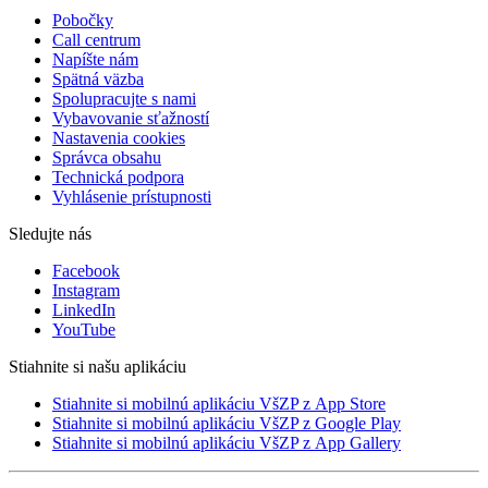
Pobočky
Call centrum
Napíšte nám
Spätná väzba
Spolupracujte s nami
Vybavovanie sťažností
Nastavenia cookies
Správca obsahu
Technická podpora
Vyhlásenie prístupnosti
Sledujte nás
Facebook
Instagram
LinkedIn
YouTube
Stiahnite si našu aplikáciu
Stiahnite si mobilnú aplikáciu VšZP z App Store
Stiahnite si mobilnú aplikáciu VšZP z Google Play
Stiahnite si mobilnú aplikáciu VšZP z App Gallery