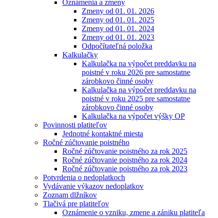
Oznámenia a zmeny
Zmeny od 01. 01. 2026
Zmeny od 01. 01. 2025
Zmeny od 01. 01. 2024
Zmeny od 01. 01. 2023
Odpočítateľná položka
Kalkulačky
Kalkulačka na výpočet preddavku na
poistné v roku 2026 pre samostatne
zárobkovo činné osoby
Kalkulačka na výpočet preddavku na
poistné v roku 2025 pre samostatne
zárobkovo činné osoby
Kalkulačka na výpočet výšky OP
Povinnosti platiteľov
Jednotné kontaktné miesta
Ročné zúčtovanie poistného
Ročné zúčtovanie poistného za rok 2025
Ročné zúčtovanie poistného za rok 2024
Ročné zúčtovanie poistného za rok 2023
Potvrdenia o nedoplatkoch
Vydávanie výkazov nedoplatkov
Zoznam dlžníkov
Tlačivá pre platiteľov
Oznámenie o vzniku, zmene a zániku platiteľa