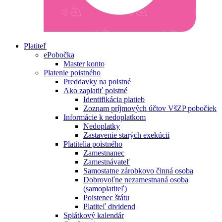
Platiteľ
ePobočka
Master konto
Platenie poistného
Preddavky na poistné
Ako zaplatiť poistné
Identifikácia platieb
Zoznam príjmových účtov VšZP pobočiek
Informácie k nedoplatkom
Nedoplatky
Zastavenie starých exekúcii
Platitelia poistného
Zamestnanec
Zamestnávateľ
Samostatne zárobkovo činná osoba
Dobrovoľne nezamestnaná osoba
(samoplatiteľ)
Poistenec štátu
Platiteľ dividend
Splátkový kalendár