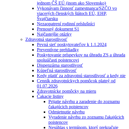
jednom ČŠ EÚ (inom ako Slovensko)
Vykonávam činnosť zamestnanca/SZČO vo
viacerých členských štátoch EÚ, EHP,
Švajčiarsku
Nezaopatrení rodinní príslušníci
Prenosný dokument S1
Najčastejšie otázky
Zdravotná starostlivosť
Pevná sieť poskytovateľov k 1.1.2024
Preventívne prehliadky
Poskytovanie príspevkov na úhradu ZS a úhrada
spoluúčasti poistencovi
Dispenzárna starostlivosť
Kúpeľná starostlivosť
Kedy platiť za zdravotnú starostlivosť a kedy nie
Cenník zdravotníckych pomôcok platný od
01.07.2026
Zdravotnícke pomôcky na mieru
Čakacie listiny
Prijatie návrhu a zaradenie do zoznamu
čakajúcich poistencov
Odmietnutie návrhu
Vyradenie návrhu zo zoznamu čakajúcich
poistencov
Nesúhlas s termínom, ktorý prekračuje