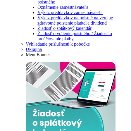
poistného
Oznámenie zamestnávateľa
Výkaz preddavkov zamestnávateľa
Výkaz preddavkov na poistné na verejné
zdravotné poistenie platiteľa dividend
Žiadosť o splátkový kalendár
Žiadosť o vrátenie poistného / Žiadosť o
preúčtovanie platby
Vyhľadanie príslušnosti k pobočke
Ukrajina
MenuBanner