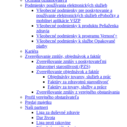
Ochrana oznamovateľa
Podmienky používania elektronických služieb
Všeobecné podmienky pre poskytovanie a
používanie elektronických služieb ePobočky a
mobilnej aplikácie VšZP
Všeobecné podmienky k produktu Peňaženka
zdravia
Všeobecné podmienky k programu Vernosť+
Všeobecné podmienky k službe Opakované
platby
Kariéra
Zverejňovanie zmlúv, objednávok a faktúr
Zverejňovanie zmlúv s poskytovateľmi
zdravotnej starostlivosti (PZS)
Zverejňovanie objednávok a faktúr
Objednávky tovarov, služieb a prác
Faktúry za zdravotnú starostlivosť
Faktúry za tovary, služby a práce
Zverejňovanie zmlúv z verejného obstarávania
Profil verejného obstarávateľa
Predaj majetku
Naši partneri
Liga za duševné zdravie
Dar života
Liga proti rakovine