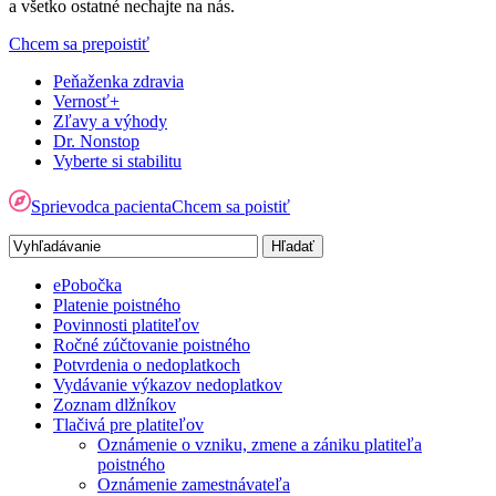
a všetko ostatné nechajte na nás.
Chcem sa prepoistiť
Peňaženka zdravia
Vernosť+
Zľavy a výhody
Dr. Nonstop
Vyberte si stabilitu
Sprievodca pacienta
Chcem sa poistiť
ePobočka
Platenie poistného
Povinnosti platiteľov
Ročné zúčtovanie poistného
Potvrdenia o nedoplatkoch
Vydávanie výkazov nedoplatkov
Zoznam dlžníkov
Tlačivá pre platiteľov
Oznámenie o vzniku, zmene a zániku platiteľa
poistného
Oznámenie zamestnávateľa