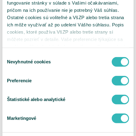
CN zdravotnícke pomôcky
fungovanie stránky v súlade s Vašimi očakávaniami,
Zdravotnícke pomôcky
pričom na ich používanie nie je potrebný Váš súhlas.
Zoznam liekov
Zoznam liekov so spôsobom úhrady A, AS
Ostatné cookies sú voliteľné a VšZP alebo tretia strana
s vykazovacími jednotkami
ich môže využívať až po udelení Vášho súhlasu. Popis
Zoznam liekov, ktoré hradí VšZP nad
cookies, ktoré používa VšZP alebo tretie strany si
rámec kategorizácie
Zoznam ŠZM
môžete pozrieť v detaile. Vaše preferencie týkajúce sa
Cenníky
cookies môžete kedykoľvek zmeniť cez odkaz uvedený
Zdravotnícke pomôcky
na tejto
stránke
.
Prehľad platných druhov preukazov VšZP
Výber
Žiadosť o náhradný certifikát
Nevyhnutné cookies
súhlasu
Indikátory kvality
Prieskum spokojnosti pacientov
Aktuálny zoznam zmluvných vzťahov - Dávka D534
Preferencie
Vyhľadať zmluvného poskytovateľa
Tlačivá pre poskytovateľov
Uzatvorenie zmluvy
Čistý ordinačný čas
Štatistické alebo analytické
Flexibilný ordinačný čas
Edukácia pacienta
Dohody lekárov – kód 099
Marketingové
Lieky a dietetika
Pľúcna ventilácia
Podanie návrhu na kúpeľnú starostlivosť cez