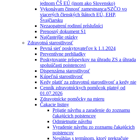
jednom ČŠ EÚ (inom ako Slovensko)
Vykonávam činnosť zamestnanca/SZČO vo
viacerých členských štátoch EÚ, EHP,
Švajčiarsku
Nezaopatrení rodinní príslušníci
Prenosný dokument S1
Najčastejšie otázky
Zdravotná starostlivosť
Pevná sieť poskytovateľov k 1.1.2024
Preventívne prehliadky
Poskytovanie príspevkov na úhradu ZS a úhrada
spoluúčasti poistencovi
Dispenzárna starostlivosť
Kúpeľná starostlivosť
Kedy platiť za zdravotnú starostlivosť a kedy nie
Cenník zdravotníckych pomôcok platný od
01.07.2026
Zdravotnícke pomôcky na mieru
Čakacie listiny
Prijatie návrhu a zaradenie do zoznamu
čakajúcich poistencov
Odmietnutie návrhu
Vyradenie návrhu zo zoznamu čakajúcich
poistencov
Nesúhlas s termínom, ktorý prekračuje