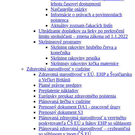
lehotu časovej dostupnosti
Najčastejšie otázky
Informácie o právach a povinnostiach
poistenca
Aktuálny zoznam čakacích listín
Uhrádzanie doplatkov za lieky po prekročení
limitu spoluúčasti – zmena zákona od 1.1.2022
Skríningové programy
Skríning rakoviny hrubého čreva a
konečníka
Skríning rakoviny prsníka
Skríningy rakoviny krčka maternice
Zdravotná starostlivosť v cudzine
Zdravotná starostlivosť v EÚ, EHP a Švajčiarsku
a Veľkej Británii
Platné právne predpisy
Preplatenie nákladov
Európsky preukaz zdravotného poistenia
Plánovaná liečba v cudzine
Prenosný dokument DA1 - pracovné úrazy
Prenosný dokument S3
Plánovaná zdravotná starostlivosť u verejného
poskytovateľa ČŠ EÚ a štátov EHP so súhlasom
Plánovaná zdravotná starostlivosť – cezhraničná
so súhlasom v inom ČŠ EÚ