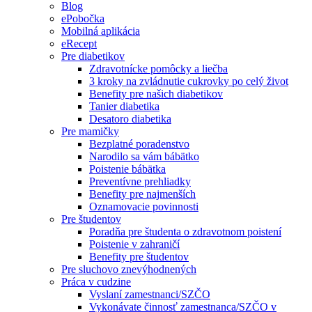
Blog
ePobočka
Mobilná aplikácia
eRecept
Pre diabetikov
Zdravotnícke pomôcky a liečba
3 kroky na zvládnutie cukrovky po celý život
Benefity pre našich diabetikov
Tanier diabetika
Desatoro diabetika
Pre mamičky
Bezplatné poradenstvo
Narodilo sa vám bábätko
Poistenie bábätka
Preventívne prehliadky
Benefity pre najmenších
Oznamovacie povinnosti
Pre študentov
Poradňa pre študenta o zdravotnom poistení
Poistenie v zahraničí
Benefity pre študentov
Pre sluchovo znevýhodnených
Práca v cudzine
Vyslaní zamestnanci/SZČO
Vykonávate činnosť zamestnanca/SZČO v