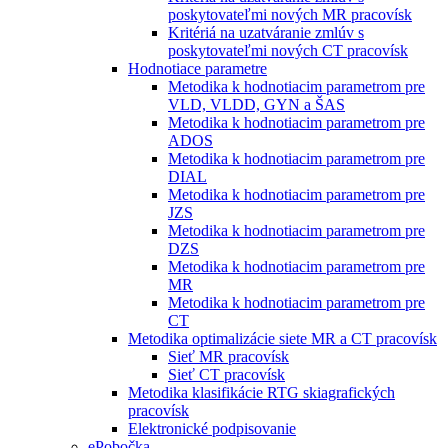
poskytovateľmi nových MR pracovísk
Kritériá na uzatváranie zmlúv s
poskytovateľmi nových CT pracovísk
Hodnotiace parametre
Metodika k hodnotiacim parametrom pre
VLD, VLDD, GYN a ŠAS
Metodika k hodnotiacim parametrom pre
ADOS
Metodika k hodnotiacim parametrom pre
DIAL
Metodika k hodnotiacim parametrom pre
JZS
Metodika k hodnotiacim parametrom pre
DZS
Metodika k hodnotiacim parametrom pre
MR
Metodika k hodnotiacim parametrom pre
CT
Metodika optimalizácie siete MR a CT pracovísk
Sieť MR pracovísk
Sieť CT pracovísk
Metodika klasifikácie RTG skiagrafických
pracovísk
Elektronické podpisovanie
ePobočka