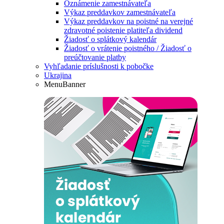
Oznámenie zamestnávateľa
Výkaz preddavkov zamestnávateľa
Výkaz preddavkov na poistné na verejné
zdravotné poistenie platiteľa dividend
Žiadosť o splátkový kalendár
Žiadosť o vrátenie poistného / Žiadosť o
preúčtovanie platby
Vyhľadanie príslušnosti k pobočke
Ukrajina
MenuBanner