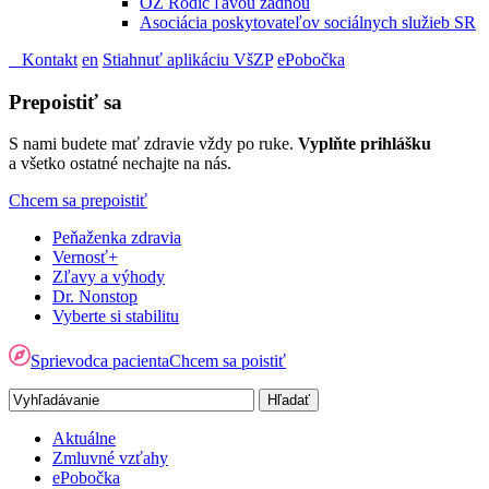
OZ Rodič ľavou zadnou
Asociácia poskytovateľov sociálnych služieb SR
Kontakt
en
Stiahnuť aplikáciu VšZP
ePobočka
Prepoistiť sa
S nami budete mať zdravie vždy po ruke.
Vyplňte prihlášku
a všetko ostatné nechajte na nás.
Chcem sa prepoistiť
Peňaženka zdravia
Vernosť+
Zľavy a výhody
Dr. Nonstop
Vyberte si stabilitu
Sprievodca pacienta
Chcem sa poistiť
Aktuálne
Zmluvné vzťahy
ePobočka