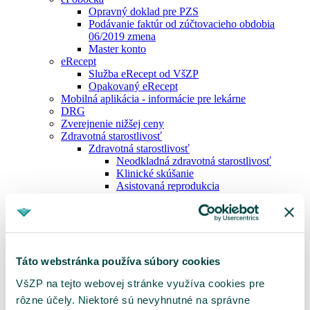
Opravný doklad pre PZS
Podávanie faktúr od zúčtovacieho obdobia
06/2019 zmena
Master konto
eRecept
Služba eRecept od VšZP
Opakovaný eRecept
Mobilná aplikácia - informácie pre lekárne
DRG
Zverejnenie nižšej ceny
Zdravotná starostlivosť
Zdravotná starostlivosť
Neodkladná zdravotná starostlivosť
Klinické skúšanie
Asistovaná reprodukcia
Preventívne prehliadky
Poskytovanie príspevkov
Plánovaná ZS
Dispenzárna starostlivosť
Liečba v cudzine
Revízne pravidlá
Táto webstránka používa súbory cookies
Číselník kódov chýb
VšZP na tejto webovej stránke využíva cookies pre
Centrálny nákup
Centrálne nakupované lieky
rôzne účely. Niektoré sú nevyhnutné na správne