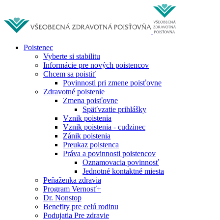
Poistenec
Vyberte si stabilitu
Informácie pre nových poistencov
Chcem sa poistiť
Povinnosti pri zmene poisťovne
Zdravotné poistenie
Zmena poisťovne
Späťvzatie prihlášky
Vznik poistenia
Vznik poistenia - cudzinec
Zánik poistenia
Preukaz poistenca
Práva a povinnosti poistencov
Oznamovacia povinnosť
Jednotné kontaktné miesta
Peňaženka zdravia
Program Vernosť+
Dr. Nonstop
Benefity pre celú rodinu
Podujatia Pre zdravie