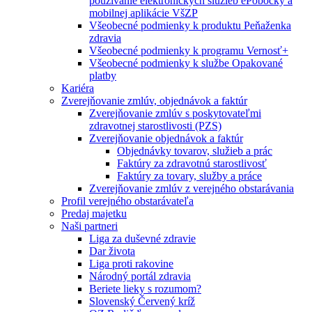
používanie elektronických služieb ePobočky a
mobilnej aplikácie VšZP
Všeobecné podmienky k produktu Peňaženka
zdravia
Všeobecné podmienky k programu Vernosť+
Všeobecné podmienky k službe Opakované
platby
Kariéra
Zverejňovanie zmlúv, objednávok a faktúr
Zverejňovanie zmlúv s poskytovateľmi
zdravotnej starostlivosti (PZS)
Zverejňovanie objednávok a faktúr
Objednávky tovarov, služieb a prác
Faktúry za zdravotnú starostlivosť
Faktúry za tovary, služby a práce
Zverejňovanie zmlúv z verejného obstarávania
Profil verejného obstarávateľa
Predaj majetku
Naši partneri
Liga za duševné zdravie
Dar života
Liga proti rakovine
Národný portál zdravia
Beriete lieky s rozumom?
Slovenský Červený kríž