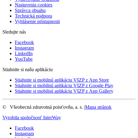
Nastavenia cookies
Správca obsahu
Technická podpora
Vyhlásenie prístupnosti
Sledujte nás
Facebook
Instagram
LinkedIn
YouTube
Stiahnite si našu aplikáciu
Stiahnite si mobilnú aplikáciu VšZP z App Store
Stiahnite si mobilnú aplikáciu VšZP z Google Play
Stiahnite si mobilnú aplikáciu VšZP z App Gallery
©
Všeobecná zdravotná poisťovňa, a. s.
|
Mapa stránok
Vyrobila spoločnosť
InterWay
Facebook
Instagram