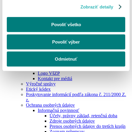
portál PZS
Kontakt pre poskytovateľov zdravotnej starostlivosti
Zobraziť detaily
Ukrajina
Osoby podľa zákona č. 580/2004 Z.z. §9 a §11
MenuBanner
Povoliť všetko
Povoliť výber
O nás
Organizačná štruktúra
Odmietnuť
Informácie pre médiá
Tlačové správy
Logo VšZP
Kontakt pre médiá
Výročné správy
Etický kódex
Poskytovanie informácií podľa zákona č. 211/2000 Z.
z.
Ochrana osobných údajov
Informačná povinnosť
Účely, právny základ, retenčná doba
Zdroje osobných údajov
Prenos osobných údajov do tretích krajín
Zoznam príjemcov