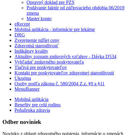
Opravný doklad pre PZS
Podávanie faktúr od zúčtovacieho obdobia 06/2019
zmena
Master konto
eRecept
Mobilná aplikácia - informácie pre lekárne
DRG
Zverejnenie nižšej ceny
Zdravotná starostlivosť
Indikátory kvality
Aktuálny zoznam zmluvných vzťahov - Dávka D534
Vyhľadať zmluvného poskytovateľa
Tlačivá pre poskytovateľov
Kontakt pre poskytovateľov zdravotnej starostlivosti
Ukrajina
Osoby podľa zákona č. 580/2004 Z.z. §9 a §11
MenuBanner
Mobilná aplikácia
Benefity pre celú rodinu
Peňaženka zdravia
Odber noviniek
Novinky z oblasti zdravotného poistenia, informácie o zmenách