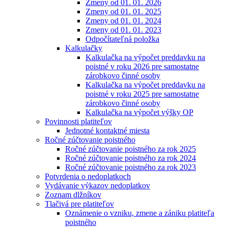
Zmeny od 01. 01. 2026
Zmeny od 01. 01. 2025
Zmeny od 01. 01. 2024
Zmeny od 01. 01. 2023
Odpočítateľná položka
Kalkulačky
Kalkulačka na výpočet preddavku na
poistné v roku 2026 pre samostatne
zárobkovo činné osoby
Kalkulačka na výpočet preddavku na
poistné v roku 2025 pre samostatne
zárobkovo činné osoby
Kalkulačka na výpočet výšky OP
Povinnosti platiteľov
Jednotné kontaktné miesta
Ročné zúčtovanie poistného
Ročné zúčtovanie poistného za rok 2025
Ročné zúčtovanie poistného za rok 2024
Ročné zúčtovanie poistného za rok 2023
Potvrdenia o nedoplatkoch
Vydávanie výkazov nedoplatkov
Zoznam dlžníkov
Tlačivá pre platiteľov
Oznámenie o vzniku, zmene a zániku platiteľa
poistného