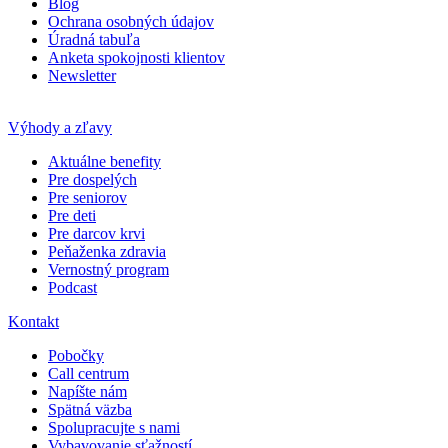
Blog
Ochrana osobných údajov
Úradná tabuľa
Anketa spokojnosti klientov
Newsletter
Výhody a zľavy
Aktuálne benefity
Pre dospelých
Pre seniorov
Pre deti
Pre darcov krvi
Peňaženka zdravia
Vernostný program
Podcast
Kontakt
Pobočky
Call centrum
Napíšte nám
Spätná väzba
Spolupracujte s nami
Vybavovanie sťažností