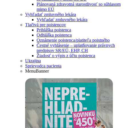
Plánovaná zdravotná starostlivosť so súhlasom
mimo EÚ
Vyhľadať zmluvného lekára
Vyhľadať zmluvného lekára
Tlačivá pre poistencov
Prihláška poistenca
Odhláška poistenca
Oznámenie poistenca/platiteľa poistného
Čestné vyhlásenie – uplatňovanie právnych
predpisov SR/EÚ, EHP, CH
Žiadosť o výpis z účtu poistenca
Ukrajina
Sprievodca pacienta
MenuBanner