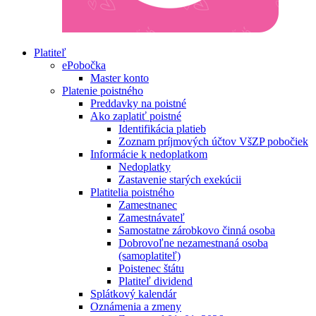
Platiteľ
ePobočka
Master konto
Platenie poistného
Preddavky na poistné
Ako zaplatiť poistné
Identifikácia platieb
Zoznam príjmových účtov VšZP pobočiek
Informácie k nedoplatkom
Nedoplatky
Zastavenie starých exekúcii
Platitelia poistného
Zamestnanec
Zamestnávateľ
Samostatne zárobkovo činná osoba
Dobrovoľne nezamestnaná osoba
(samoplatiteľ)
Poistenec štátu
Platiteľ dividend
Splátkový kalendár
Oznámenia a zmeny