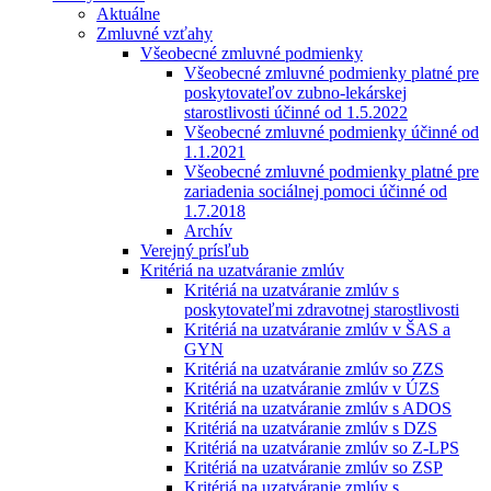
Aktuálne
Zmluvné vzťahy
Všeobecné zmluvné podmienky
Všeobecné zmluvné podmienky platné pre
poskytovateľov zubno-lekárskej
starostlivosti účinné od 1.5.2022
Všeobecné zmluvné podmienky účinné od
1.1.2021
Všeobecné zmluvné podmienky platné pre
zariadenia sociálnej pomoci účinné od
1.7.2018
Archív
Verejný prísľub
Kritériá na uzatváranie zmlúv
Kritériá na uzatváranie zmlúv s
poskytovateľmi zdravotnej starostlivosti
Kritériá na uzatváranie zmlúv v ŠAS a
GYN
Kritériá na uzatváranie zmlúv so ZZS
Kritériá na uzatváranie zmlúv v ÚZS
Kritériá na uzatváranie zmlúv s ADOS
Kritériá na uzatváranie zmlúv s DZS
Kritériá na uzatváranie zmlúv so Z-LPS
Kritériá na uzatváranie zmlúv so ZSP
Kritériá na uzatváranie zmlúv s