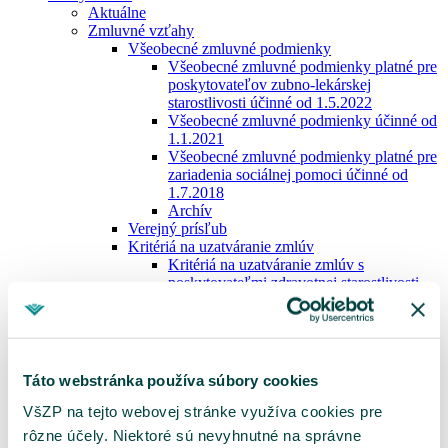
Aktuálne
Zmluvné vzťahy
Všeobecné zmluvné podmienky
Všeobecné zmluvné podmienky platné pre
poskytovateľov zubno-lekárskej
starostlivosti účinné od 1.5.2022
Všeobecné zmluvné podmienky účinné od
1.1.2021
Všeobecné zmluvné podmienky platné pre
zariadenia sociálnej pomoci účinné od
1.7.2018
Archív
Verejný prísľub
Kritériá na uzatváranie zmlúv
Kritériá na uzatváranie zmlúv s
poskytovateľmi zdravotnej starostlivosti
Kritériá na uzatváranie zmlúv v ŠAS a
GYN
Kritériá na uzatváranie zmlúv so ZZS
Kritériá na uzatváranie zmlúv v ÚZS
Kritériá na uzatváranie zmlúv s ADOS
Táto webstránka používa súbory cookies
Kritériá na uzatváranie zmlúv s DZS
Kritériá na uzatváranie zmlúv so Z-LPS
VšZP na tejto webovej stránke využíva cookies pre
Kritériá na uzatváranie zmlúv so ZSP
rôzne účely. Niektoré sú nevyhnutné na správne
Kritériá na uzatváranie zmlúv s