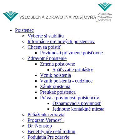
Poistenec
Vyberte si stabilitu
Informácie pre nových poistencov
Chcem sa poistiť
Povinnosti pri zmene poisťovne
Zdravotné poistenie
Zmena poisťovne
Späťvzatie prihlášky
Vznik poistenia
Vznik poistenia - cudzinec
Zánik poistenia
Preukaz poistenca
Práva a povinnosti poistencov
Oznamovacia povinnosť
Jednotné kontaktné miesta
Peňaženka zdravia
Program Vernosť+
Dr. Nonstop
Benefity pre celú rodinu
Podujatia Pre zdravie