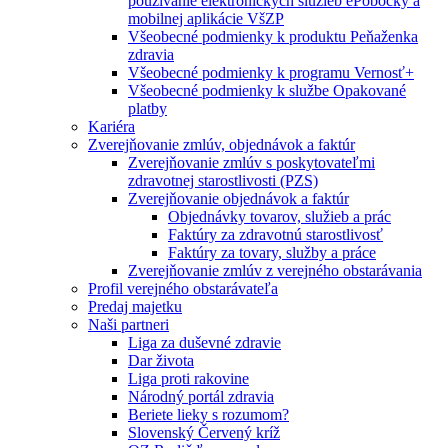
používanie elektronických služieb ePobočky a
mobilnej aplikácie VšZP
Všeobecné podmienky k produktu Peňaženka
zdravia
Všeobecné podmienky k programu Vernosť+
Všeobecné podmienky k službe Opakované
platby
Kariéra
Zverejňovanie zmlúv, objednávok a faktúr
Zverejňovanie zmlúv s poskytovateľmi
zdravotnej starostlivosti (PZS)
Zverejňovanie objednávok a faktúr
Objednávky tovarov, služieb a prác
Faktúry za zdravotnú starostlivosť
Faktúry za tovary, služby a práce
Zverejňovanie zmlúv z verejného obstarávania
Profil verejného obstarávateľa
Predaj majetku
Naši partneri
Liga za duševné zdravie
Dar života
Liga proti rakovine
Národný portál zdravia
Beriete lieky s rozumom?
Slovenský Červený kríž