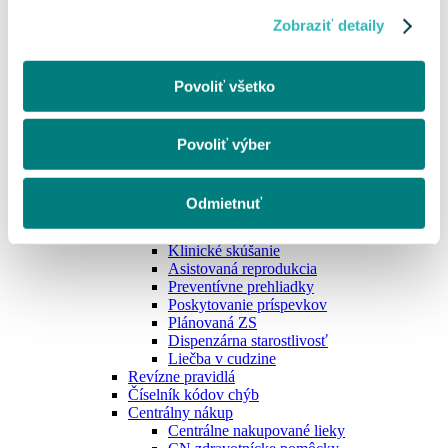
Opravný doklad pre PZS
Zobraziť detaily
Podávanie faktúr od zúčtovacieho obdobia
06/2019 zmena
Master konto
Povoliť všetko
eRecept
Služba eRecept od VšZP
Opakovaný eRecept
Mobilná aplikácia - informácie pre lekárne
Povoliť výber
DRG
Zverejnenie nižšej ceny
Zdravotná starostlivosť
Odmietnuť
Zdravotná starostlivosť
Neodkladná zdravotná starostlivosť
Klinické skúšanie
Asistovaná reprodukcia
Preventívne prehliadky
Poskytovanie príspevkov
Plánovaná ZS
Dispenzárna starostlivosť
Liečba v cudzine
Revízne pravidlá
Číselník kódov chýb
Centrálny nákup
Centrálne nakupované lieky