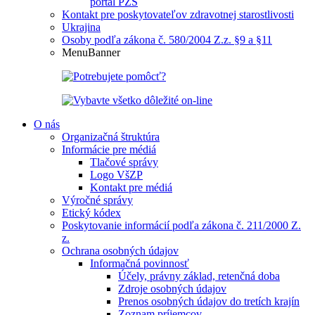
portál PZS
Kontakt pre poskytovateľov zdravotnej starostlivosti
Ukrajina
Osoby podľa zákona č. 580/2004 Z.z. §9 a §11
MenuBanner
O nás
Organizačná štruktúra
Informácie pre médiá
Tlačové správy
Logo VšZP
Kontakt pre médiá
Výročné správy
Etický kódex
Poskytovanie informácií podľa zákona č. 211/2000 Z.
z.
Ochrana osobných údajov
Informačná povinnosť
Účely, právny základ, retenčná doba
Zdroje osobných údajov
Prenos osobných údajov do tretích krajín
Zoznam príjemcov