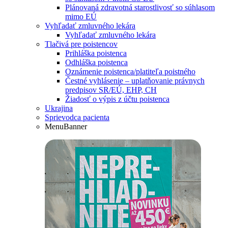
Plánovaná zdravotná starostlivosť so súhlasom
mimo EÚ
Vyhľadať zmluvného lekára
Vyhľadať zmluvného lekára
Tlačivá pre poistencov
Prihláška poistenca
Odhláška poistenca
Oznámenie poistenca/platiteľa poistného
Čestné vyhlásenie – uplatňovanie právnych
predpisov SR/EÚ, EHP, CH
Žiadosť o výpis z účtu poistenca
Ukrajina
Sprievodca pacienta
MenuBanner