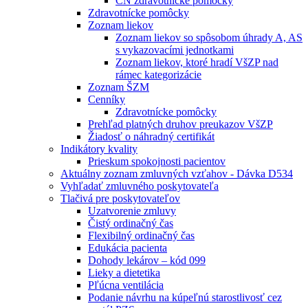
CN zdravotnícke pomôcky
Zdravotnícke pomôcky
Zoznam liekov
Zoznam liekov so spôsobom úhrady A, AS
s vykazovacími jednotkami
Zoznam liekov, ktoré hradí VšZP nad
rámec kategorizácie
Zoznam ŠZM
Cenníky
Zdravotnícke pomôcky
Prehľad platných druhov preukazov VšZP
Žiadosť o náhradný certifikát
Indikátory kvality
Prieskum spokojnosti pacientov
Aktuálny zoznam zmluvných vzťahov - Dávka D534
Vyhľadať zmluvného poskytovateľa
Tlačivá pre poskytovateľov
Uzatvorenie zmluvy
Čistý ordinačný čas
Flexibilný ordinačný čas
Edukácia pacienta
Dohody lekárov – kód 099
Lieky a dietetika
Pľúcna ventilácia
Podanie návrhu na kúpeľnú starostlivosť cez