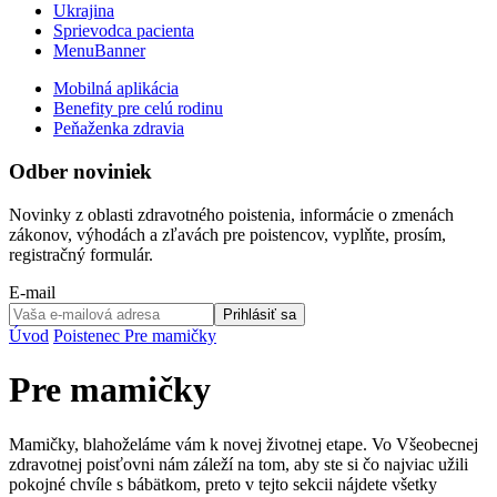
Ukrajina
Sprievodca pacienta
MenuBanner
Mobilná aplikácia
Benefity pre celú rodinu
Peňaženka zdravia
Odber noviniek
Novinky z oblasti zdravotného poistenia, informácie o zmenách
zákonov, výhodách a zľavách pre poistencov, vyplňte, prosím,
registračný formulár.
E-mail
Prihlásiť sa
Úvod
Poistenec
Pre mamičky
Pre mamičky
Mamičky, blahoželáme vám k novej životnej etape. Vo Všeobecnej
zdravotnej poisťovni nám záleží na tom, aby ste si čo najviac užili
pokojné chvíle s bábätkom, preto v tejto sekcii nájdete všetky