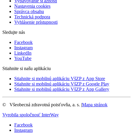
Vybavovanie sťažností
Nastavenia cookies
Správca obsahu
Technická podpora
Vyhlásenie prístupnosti
Sledujte nás
Facebook
Instagram
LinkedIn
YouTube
Stiahnite si našu aplikáciu
Stiahnite si mobilnú aplikáciu VšZP z App Store
Stiahnite si mobilnú aplikáciu VšZP z Google Play
Stiahnite si mobilnú aplikáciu VšZP z App Gallery
©
Všeobecná zdravotná poisťovňa, a. s.
|
Mapa stránok
Vyrobila spoločnosť
InterWay
Facebook
Instagram