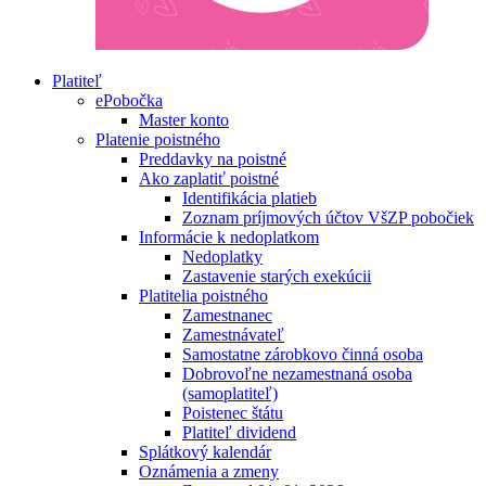
Platiteľ
ePobočka
Master konto
Platenie poistného
Preddavky na poistné
Ako zaplatiť poistné
Identifikácia platieb
Zoznam príjmových účtov VšZP pobočiek
Informácie k nedoplatkom
Nedoplatky
Zastavenie starých exekúcii
Platitelia poistného
Zamestnanec
Zamestnávateľ
Samostatne zárobkovo činná osoba
Dobrovoľne nezamestnaná osoba
(samoplatiteľ)
Poistenec štátu
Platiteľ dividend
Splátkový kalendár
Oznámenia a zmeny