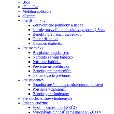
Blog
ePobočka
Mobilná aplikácia
eRecept
Pre diabetikov
Zdravotnícke pomôcky a liečba
3 kroky na zvládnutie cukrovky po celý život
Benefity pre našich diabetikov
Tanier diabetika
Desatoro diabetika
Pre mamičky
Bezplatné poradenstvo
Narodilo sa vám bábätko
Poistenie bábätka
Preventívne prehliadky
Benefity pre najmenších
Oznamovacie povinnosti
Pre študentov
Poradňa pre študenta o zdravotnom poistení
Poistenie v zahraničí
Benefity pre študentov
Pre sluchovo znevýhodnených
Práca v cudzine
Vyslaní zamestnanci/SZČO
Vykonávate činnosť zamestnanca/SZČO v