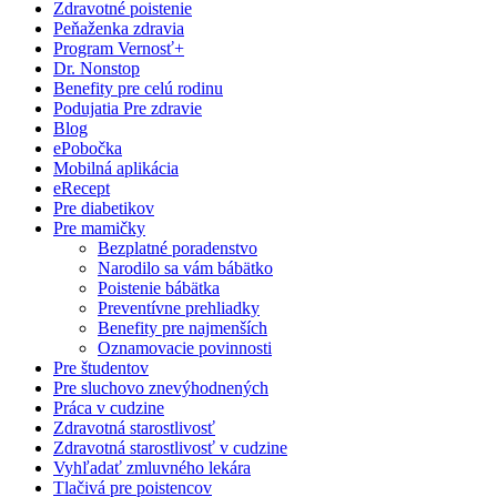
Zdravotné poistenie
Peňaženka zdravia
Program Vernosť+
Dr. Nonstop
Benefity pre celú rodinu
Podujatia Pre zdravie
Blog
ePobočka
Mobilná aplikácia
eRecept
Pre diabetikov
Pre mamičky
Bezplatné poradenstvo
Narodilo sa vám bábätko
Poistenie bábätka
Preventívne prehliadky
Benefity pre najmenších
Oznamovacie povinnosti
Pre študentov
Pre sluchovo znevýhodnených
Práca v cudzine
Zdravotná starostlivosť
Zdravotná starostlivosť v cudzine
Vyhľadať zmluvného lekára
Tlačivá pre poistencov