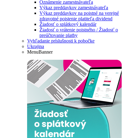
Oznámenie zamestnávateľa
Výkaz preddavkov zamestnávateľa
Výkaz preddavkov na poistné na verejné
zdravotné poistenie platiteľa dividend
Žiadosť o splátkový kalendár
Žiadosť o vrátenie poistného / Žiadosť o
preúčtovanie platby
Vyhľadanie príslušnosti k pobočke
Ukrajina
MenuBanner