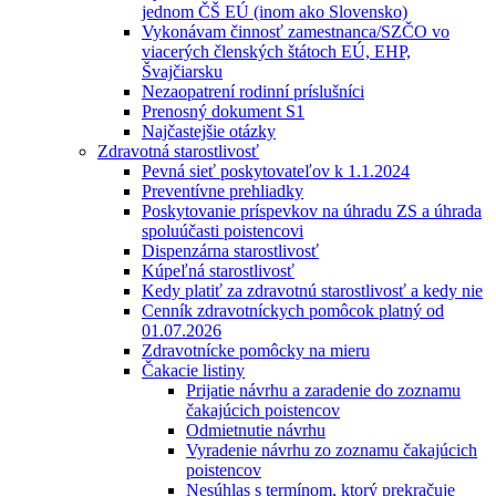
jednom ČŠ EÚ (inom ako Slovensko)
Vykonávam činnosť zamestnanca/SZČO vo
viacerých členských štátoch EÚ, EHP,
Švajčiarsku
Nezaopatrení rodinní príslušníci
Prenosný dokument S1
Najčastejšie otázky
Zdravotná starostlivosť
Pevná sieť poskytovateľov k 1.1.2024
Preventívne prehliadky
Poskytovanie príspevkov na úhradu ZS a úhrada
spoluúčasti poistencovi
Dispenzárna starostlivosť
Kúpeľná starostlivosť
Kedy platiť za zdravotnú starostlivosť a kedy nie
Cenník zdravotníckych pomôcok platný od
01.07.2026
Zdravotnícke pomôcky na mieru
Čakacie listiny
Prijatie návrhu a zaradenie do zoznamu
čakajúcich poistencov
Odmietnutie návrhu
Vyradenie návrhu zo zoznamu čakajúcich
poistencov
Nesúhlas s termínom, ktorý prekračuje