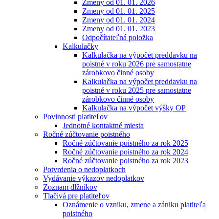
Zmeny od 01. 01. 2026
Zmeny od 01. 01. 2025
Zmeny od 01. 01. 2024
Zmeny od 01. 01. 2023
Odpočítateľná položka
Kalkulačky
Kalkulačka na výpočet preddavku na
poistné v roku 2026 pre samostatne
zárobkovo činné osoby
Kalkulačka na výpočet preddavku na
poistné v roku 2025 pre samostatne
zárobkovo činné osoby
Kalkulačka na výpočet výšky OP
Povinnosti platiteľov
Jednotné kontaktné miesta
Ročné zúčtovanie poistného
Ročné zúčtovanie poistného za rok 2025
Ročné zúčtovanie poistného za rok 2024
Ročné zúčtovanie poistného za rok 2023
Potvrdenia o nedoplatkoch
Vydávanie výkazov nedoplatkov
Zoznam dlžníkov
Tlačivá pre platiteľov
Oznámenie o vzniku, zmene a zániku platiteľa
poistného