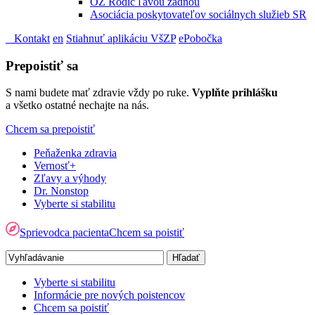
OZ Rodič ľavou zadnou
Asociácia poskytovateľov sociálnych služieb SR
Kontakt
en
Stiahnuť aplikáciu VšZP
ePobočka
Prepoistiť sa
S nami budete mať zdravie vždy po ruke.
Vyplňte prihlášku
a všetko ostatné nechajte na nás.
Chcem sa prepoistiť
Peňaženka zdravia
Vernosť+
Zľavy a výhody
Dr. Nonstop
Vyberte si stabilitu
Sprievodca pacienta
Chcem sa poistiť
Vyberte si stabilitu
Informácie pre nových poistencov
Chcem sa poistiť