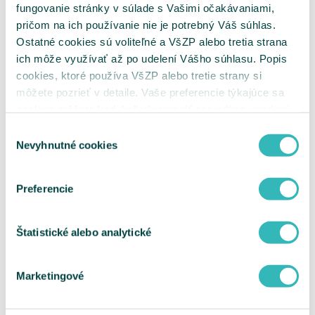
fungovanie stránky v súlade s Vašimi očakávaniami,
poskytovateľmi nových MR pracovísk
Kritériá na uzatváranie zmlúv s
pričom na ich používanie nie je potrebný Váš súhlas.
poskytovateľmi nových CT pracovísk
Ostatné cookies sú voliteľné a VšZP alebo tretia strana
Hodnotiace parametre
ich môže využívať až po udelení Vášho súhlasu. Popis
Metodika k hodnotiacim parametrom pre
VLD, VLDD, GYN a ŠAS
cookies, ktoré používa VšZP alebo tretie strany si
Metodika k hodnotiacim parametrom pre
môžete pozrieť v detaile. Vaše preferencie týkajúce sa
ADOS
cookies môžete kedykoľvek zmeniť cez odkaz uvedený
Metodika k hodnotiacim parametrom pre
DIAL
na tejto
stránke
.
Výber
Metodika k hodnotiacim parametrom pre
Nevyhnutné cookies
súhlasu
JZS
Metodika k hodnotiacim parametrom pre
DZS
Metodika k hodnotiacim parametrom pre
Preferencie
MR
Metodika k hodnotiacim parametrom pre
CT
Štatistické alebo analytické
Metodika optimalizácie siete MR a CT pracovísk
Sieť MR pracovísk
Sieť CT pracovísk
Marketingové
Metodika klasifikácie RTG skiagrafických
pracovísk
Elektronické podpisovanie
ePobočka