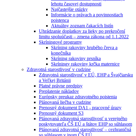
lehotu časovej dostupnosti
Najčastejšie otázky
Informácie o právach a povinnostiach
poistenca
Aktuálny zoznam čakacích listín
Uhrádzanie doplatkov za lieky po prekročení
limitu spoluúčasti – zmena zákona od 1.1.2022
Skríningové programy
Skríning rakoviny hrubého čreva a
konečníka
Skríning rakoviny prsníka
Skríningy rakoviny krčka maternice
Zdravotná starostlivosť v cudzine
Zdravotná starostlivosť v EÚ, EHP a Švajčiarsku
a Veľkej Británii
Platné právne predpisy
Preplatenie nákladov
Európsky preukaz zdravotného poistenia
Plánovaná liečba v cudzine
Prenosný dokument DA1 - pracovné úrazy
Prenosný dokument S3
Plánovaná zdravotná starostlivosť u verejného
poskytovateľa ČŠ EÚ a štátov EHP so súhlasom
Plánovaná zdravotná starostlivosť – cezhraničná
so súhlasom v inom ČŠ EÚ