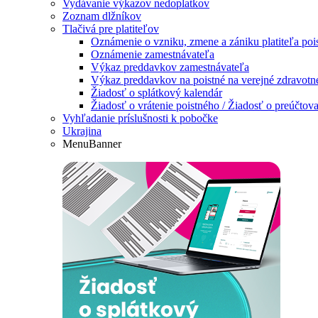
Vydávanie výkazov nedoplatkov
Zoznam dlžníkov
Tlačivá pre platiteľov
Oznámenie o vzniku, zmene a zániku platiteľa poi
Oznámenie zamestnávateľa
Výkaz preddavkov zamestnávateľa
Výkaz preddavkov na poistné na verejné zdravotné 
Žiadosť o splátkový kalendár
Žiadosť o vrátenie poistného / Žiadosť o preúčtova
Vyhľadanie príslušnosti k pobočke
Ukrajina
MenuBanner