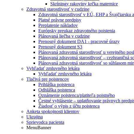
Skríningy rakoviny krčka maternice
Zdravotná starostlivosť v cudzine
Zdravotná starostlivosť v EÚ, EHP a Švajčiarsku a
Platné právne predpisy
Preplatenie nákladov
Európsky preukaz zdravotného poistenia
Plánovaná liečba v cudzine
Prenosný dokument DA1 - pracovné úrazy
Prenosný dokument S3
Plánovaná zdravotná starostlivosť u verejného p
Plánovaná zdravotná starostlivosť – cezhraničná
Plánovaná zdravotná starostlivosť so súhlasom m
Vyhľadať zmluvného lekára
Vyhľadať zmluvného lekára
Tlačivá pre poistencov
Prihláška poistenca
Odhláška poistenca
Oznámenie poistenca/platiteľa poistného
Čestné vyhlásenie – uplatňovanie právnych pred
Žiadosť o výpis z účtu poistenca
Anketa spokojnosti klientov
Ukrajina
Sprievodca pacienta
MenuBanner