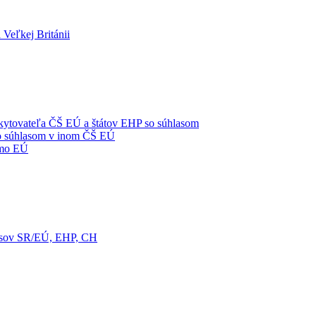
 Veľkej Británii
oskytovateľa ČŠ EÚ a štátov EHP so súhlasom
 so súhlasom v inom ČŠ EÚ
imo EÚ
pisov SR/EÚ, EHP, CH