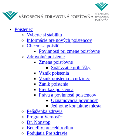
Poistenec
Vyberte si stabilitu
Informácie pre nových poistencov
Chcem sa poistiť
Povinnosti pri zmene poisťovne
Zdravotné poistenie
Zmena poisťovne
Späťvzatie prihlášky
Vznik poistenia
Vznik poistenia - cudzinec
Zánik poistenia
Preukaz poistenca
Práva a povinnosti poistencov
Oznamovacia povinnosť
Jednotné kontaktné miesta
Peňaženka zdravia
Program Vernosť+
Dr. Nonstop
Benefity pre celú rodinu
Podujatia Pre zdravie