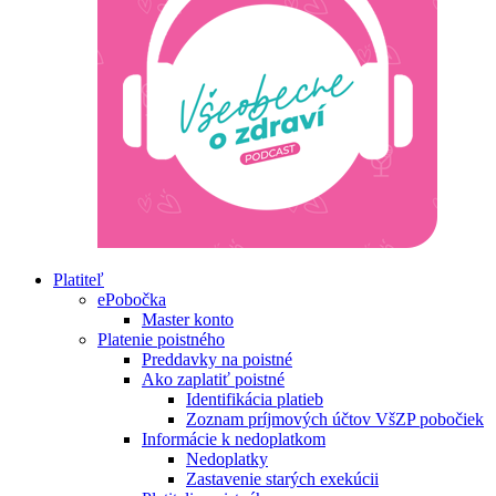
Platiteľ
ePobočka
Master konto
Platenie poistného
Preddavky na poistné
Ako zaplatiť poistné
Identifikácia platieb
Zoznam príjmových účtov VšZP pobočiek
Informácie k nedoplatkom
Nedoplatky
Zastavenie starých exekúcii