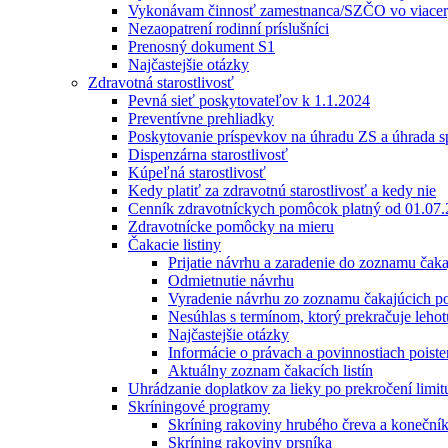
Vykonávam činnosť zamestnanca/SZČO vo viacerý
Nezaopatrení rodinní príslušníci
Prenosný dokument S1
Najčastejšie otázky
Zdravotná starostlivosť
Pevná sieť poskytovateľov k 1.1.2024
Preventívne prehliadky
Poskytovanie príspevkov na úhradu ZS a úhrada sp
Dispenzárna starostlivosť
Kúpeľná starostlivosť
Kedy platiť za zdravotnú starostlivosť a kedy nie
Cenník zdravotníckych pomôcok platný od 01.07
Zdravotnícke pomôcky na mieru
Čakacie listiny
Prijatie návrhu a zaradenie do zoznamu čak
Odmietnutie návrhu
Vyradenie návrhu zo zoznamu čakajúcich p
Nesúhlas s termínom, ktorý prekračuje lehot
Najčastejšie otázky
Informácie o právach a povinnostiach poist
Aktuálny zoznam čakacích listín
Uhrádzanie doplatkov za lieky po prekročení limi
Skríningové programy
Skríning rakoviny hrubého čreva a koneční
Skríning rakoviny prsníka