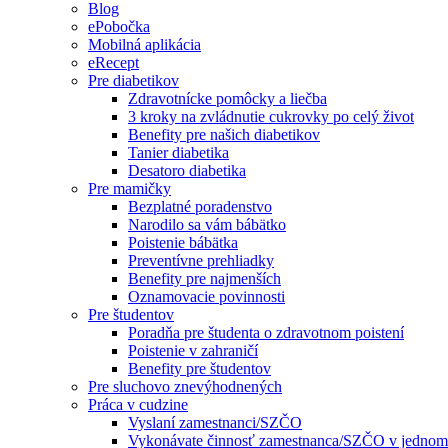
Blog
ePobočka
Mobilná aplikácia
eRecept
Pre diabetikov
Zdravotnícke pomôcky a liečba
3 kroky na zvládnutie cukrovky po celý život
Benefity pre našich diabetikov
Tanier diabetika
Desatoro diabetika
Pre mamičky
Bezplatné poradenstvo
Narodilo sa vám bábätko
Poistenie bábätka
Preventívne prehliadky
Benefity pre najmenších
Oznamovacie povinnosti
Pre študentov
Poradňa pre študenta o zdravotnom poistení
Poistenie v zahraničí
Benefity pre študentov
Pre sluchovo znevýhodnených
Práca v cudzine
Vyslaní zamestnanci/SZČO
Vykonávate činnosť zamestnanca/SZČO v jednom