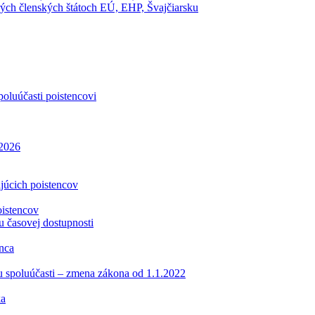
ch členských štátoch EÚ, EHP, Švajčiarsku
oluúčasti poistencovi
.2026
ajúcich poistencov
oistencov
u časovej dostupnosti
enca
tu spoluúčasti – zmena zákona od 1.1.2022
ka