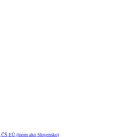
 ČŠ EÚ (inom ako Slovensko)