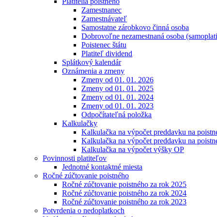
Platitelia poistného
Zamestnanec
Zamestnávateľ
Samostatne zárobkovo činná osoba
Dobrovoľne nezamestnaná osoba (samoplati
Poistenec štátu
Platiteľ dividend
Splátkový kalendár
Oznámenia a zmeny
Zmeny od 01. 01. 2026
Zmeny od 01. 01. 2025
Zmeny od 01. 01. 2024
Zmeny od 01. 01. 2023
Odpočítateľná položka
Kalkulačky
Kalkulačka na výpočet preddavku na poistn
Kalkulačka na výpočet preddavku na poistn
Kalkulačka na výpočet výšky OP
Povinnosti platiteľov
Jednotné kontaktné miesta
Ročné zúčtovanie poistného
Ročné zúčtovanie poistného za rok 2025
Ročné zúčtovanie poistného za rok 2024
Ročné zúčtovanie poistného za rok 2023
Potvrdenia o nedoplatkoch