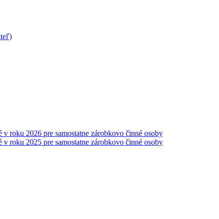
teľ)
é v roku 2026 pre samostatne zárobkovo činné osoby
é v roku 2025 pre samostatne zárobkovo činné osoby