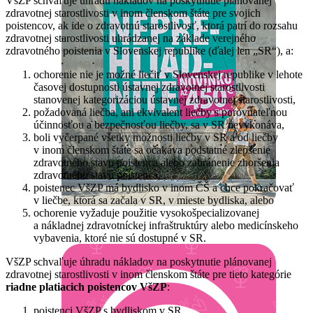
VšZP schvaľuje úhradu nákladov na poskytnutie plánovanej
zdravotnej starostlivosti v inom členskom štáte pre svojich
poistencov, ak ide o zdravotnú starostlivosť, ktorá patrí do rozsahu
zdravotnej starostlivosti uhrádzanej na základe verejného
zdravotného poistenia v Slovenskej republike (ďalej len „SR“), a:
ochorenie nie je možné liečiť v Slovenskej republike v lehote
časovej dostupnosti ústavnej zdravotnej starostlivosti
stanovenej kategorizáciou ústavnej zdravotnej starostlivosti,
požadovaná liečba, ani ekvivalent liečby s porovnateľnou
účinnosťou a bezpečnosťou liečby, sa v SR nevykonáva,
boli vyčerpané všetky možnosti liečby v SR a od liečby
v inom členskom štáte sa očakáva podstatné zlepšenie
zdravotného stavu poistenca alebo zabránenie zhoršenia
zdravotného stavu poistenca,
poistenec VšZP má bydlisko v inom ČŠ a chce pokračovať
v liečbe, ktorá sa začala v SR, v mieste bydliska, alebo
ochorenie vyžaduje použitie vysokošpecializovanej
a nákladnej zdravotníckej infraštruktúry alebo medicínskeho
vybavenia, ktoré nie sú dostupné v SR.
VšZP schvaľuje úhradu nákladov na poskytnutie plánovanej
zdravotnej starostlivosti v inom členskom štáte pre tieto kategórie
riadne platiacich poistencov VšZP
:
poistenci VšZP s bydliskom v SR,