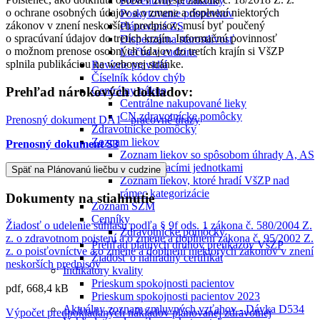
Preventívne prehliadky
o ochrane osobných údajov a o zmene a doplnení niektorých
Poskytovanie príspevkov
zákonov v znení neskorších predpisov, musí byť poučený
Plánovaná ZS
o spracúvaní údajov do tretích krajín. Informačnú povinnosť
Dispenzárna starostlivosť
o možnom prenose osobných údajov do tretích krajín si VšZP
Liečba v cudzine
splnila publikáciou na webovej stránke.
Revízne pravidlá
Číselník kódov chýb
Centrálny nákup
Prehľad nárokových dokladov:
Centrálne nakupované lieky
CN zdravotnícke pomôcky
Prenosný dokument DA1 - pracovné úrazy
Zdravotnícke pomôcky
Zoznam liekov
Prenosný dokument S3
Zoznam liekov so spôsobom úhrady A, AS
s vykazovacími jednotkami
Zoznam liekov, ktoré hradí VšZP nad
rámec kategorizácie
Dokumenty na stiahnutie
Zoznam ŠZM
Cenníky
Žiadosť o udelenie súhlasu podľa § 9f ods. 1 zákona č. 580/2004 Z.
Zdravotnícke pomôcky
z. o zdravotnom poistení a o zmene a doplnení zákona č. 95/2002 Z.
Prehľad platných druhov preukazov VšZP
z. o poisťovníctve a o zmene a doplnení niektorých zákonov v znení
Žiadosť o náhradný certifikát
neskorších predpisov
Indikátory kvality
Prieskum spokojnosti pacientov
pdf, 668,4 kB
Prieskum spokojnosti pacientov 2023
Aktuálny zoznam zmluvných vzťahov - Dávka D534
Výpočet predpokladaných nákladov plánovanej zdravotnej