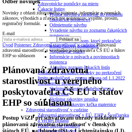
Odber noviniek
Zdravotnícke pomôcky na mieru
Čakacie listiny
Novinky z oblasti zdravotného poistenia, informácie o zmenách
Prijatie návrhu a zaradenie do zoznamu
zákonov, výhodách a zľavách pre poistencov, vyplňte, prosím,
čakajúcich poistencov
registračný formulár.
Odmietnutie návrhu
Vyradenie návrhu zo zoznamu čakajúcich
E-mail
poistencov
Prihlásiť sa
Nesúhlas s termínom, ktorý prekračuje
Úvod
Poistenec
Zdravotná starostlivosť v cudzine
Plánovaná
lehotu časovej dostupnosti
zdravotná starostlivosť u verejného poskytovateľa ČŠ EÚ a štátov
Najčastejšie otázky
EHP so súhlasom
Informácie o právach a povinnostiach
poistenca
Plánovaná zdravotná
Aktuálny zoznam čakacích listín
Uhrádzanie doplatkov za lieky po prekročení
limitu spoluúčasti – zmena zákona od 1.1.2022
starostlivosť u verejného
Skríningové programy
Skríning rakoviny hrubého čreva a
poskytovateľa ČŠ EÚ a štátov
konečníka
Skríning rakoviny prsníka
EHP so súhlasom
Skríningy rakoviny krčka maternice
Zdravotná starostlivosť v cudzine
Zdravotná starostlivosť v EÚ, EHP a Švajčiarsku
Postup VšZP pri schvaľovaní úhrady nákladov za
a Veľkej Británii
plánovanú zdravotnú starostlivosť v členských
Platné právne predpisy
štátoch EÚ, na Islande (IS), v Lichtenštajnsku (LI),
Preplatenie nákladov