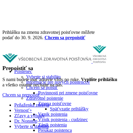
Prihlášku na zmenu zdravotnej poisťovne môžete
podať do 30. 9. 2026.
Chcem sa prepoistiť
Prepoistiť sa
Poistenec
Vyberte si stabilitu
S nami budete mať zdravie vždy po ruke.
Vyplňte prihlášku
Informácie pre nových poistencov
a všetko ostatné nechajte na nás.
Chcem sa poistiť
Povinnosti pri zmene poisťovne
Chcem sa prepoistiť
Zdravotné poistenie
Zmena poisťovne
Peňaženka zdravia
Späťvzatie prihlášky
Vernosť+
Vznik poistenia
Zľavy a výhody
Vznik poistenia - cudzinec
Dr. Nonstop
Zánik poistenia
Vyberte si stabilitu
Preukaz poistenca