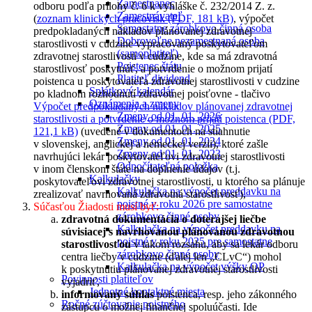
Zamestnanec
odboru podľa prílohy č. 6 k vyhláške č. 232/2014 Z. z.
Zamestnávateľ
(
zoznam klinických pracovísk (PDF, 181 kB)
, výpočet
Samostatne zárobkovo činná osoba
predpokladaných nákladov plánovanej zdravotnej
Dobrovoľne nezamestnaná osoba
starostlivosti v cudzine vypracovaný poskytovateľom
(samoplatiteľ)
zdravotnej starostlivosti v cudzine, kde sa má zdravotná
Poistenec štátu
starostlivosť poskytnúť, a potvrdenie o možnom prijatí
Platiteľ dividend
poistenca u poskytovateľa zdravotnej starostlivosti v cudzine
Splátkový kalendár
po kladnom rozhodnutí zdravotnej poisťovne - tlačivo
Oznámenia a zmeny
Výpočet predpokladaných nákladov plánovanej zdravotnej
Zmeny od 01. 01. 2026
starostlivosti a potvrdenie o možnom prijatí poistenca (PDF,
Zmeny od 01. 01. 2025
121,1 kB)
(uvedené v dokumentoch na stiahnutie
Zmeny od 01. 01. 2024
v slovenskej, anglickej a nemeckej verzii), ktoré zašle
Zmeny od 01. 01. 2023
navrhujúci lekár poskytovateľovi zdravotnej starostlivosti
Odpočítateľná položka
v inom členskom štáte na doplnenie údajov (t.j.
Kalkulačky
poskytovateľovi zdravotnej starostlivosti, u ktorého sa plánuje
Kalkulačka na výpočet preddavku na
zrealizovať navrhovaná zdravotná starostlivosť),
poistné v roku 2026 pre samostatne
Súčasťou Žiadosti musí byť:
zárobkovo činné osoby
zdravotná dokumentácia o doterajšej liečbe
Kalkulačka na výpočet preddavku na
súvisiacej s navrhovanou plánovanou zdravotnou
poistné v roku 2025 pre samostatne
starostlivosťou
v takom rozsahu, aby sa lekár odboru
zárobkovo činné osoby
centra liečby v cudzine (ďalej len „CLvC“) mohol
Kalkulačka na výpočet výšky OP
k poskytnutiu plánovanej zdravotnej starostlivosti
Povinnosti platiteľov
vyjadriť,
Jednotné kontaktné miesta
informovaný súhlas
poistenca, resp. jeho zákonného
Ročné zúčtovanie poistného
zástupcu o možnej finančnej spoluúčasti. Ide