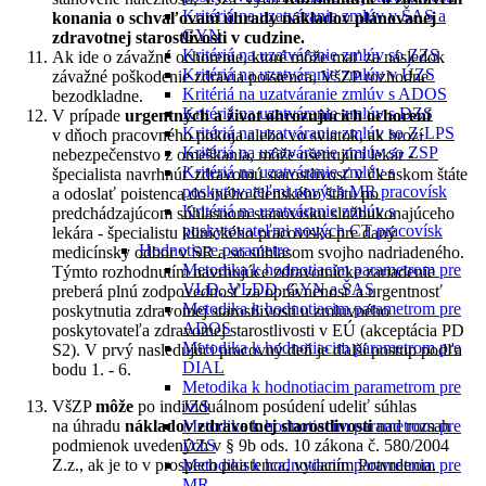
Kritériá na uzatváranie zmlúv v ŠAS a
konania o schvaľovaní úhrady nákladov plánovanej
GYN
zdravotnej starostlivosti v cudzine.
Kritériá na uzatváranie zmlúv so ZZS
Ak ide o závažné ochorenie, ktoré môže mať za následok
Kritériá na uzatváranie zmlúv v ÚZS
závažné poškodenie zdravia poistenca, VšZP rozhodne
Kritériá na uzatváranie zmlúv s ADOS
bezodkladne.
Kritériá na uzatváranie zmlúv s DZS
V prípade
urgentných a život ohrozujúcich ochorení
Kritériá na uzatváranie zmlúv so Z-LPS
v dňoch pracovného pokoja alebo vo sviatok, ak hrozí
Kritériá na uzatváranie zmlúv so ZSP
nebezpečenstvo z omeškania, môže ošetrujúci lekár -
Kritériá na uzatváranie zmlúv s
špecialista navrhnúť zdravotnú starostlivosť v členskom štáte
poskytovateľmi nových MR pracovísk
a odoslať poistenca do iného členského štátu po
Kritériá na uzatváranie zmlúv s
predchádzajúcom súhlasnom stanovisku službukonajúceho
poskytovateľmi nových CT pracovísk
lekára - špecialistu klinického pracoviska pre daný
Hodnotiace parametre
medicínsky odbor v SR a so súhlasom svojho nadriadeného.
Metodika k hodnotiacim parametrom pre
Týmto rozhodnutím navrhujúce zdravotnícke zariadenie
VLD, VLDD, GYN a ŠAS
preberá plnú zodpovednosť za oprávnenosť a urgentnosť
Metodika k hodnotiacim parametrom pre
poskytnutia zdravotnej starostlivosti u zmluvného
ADOS
poskytovateľa zdravotnej starostlivosti v EÚ (akceptácia PD
Metodika k hodnotiacim parametrom pre
S2). V prvý nasledujúci pracovný deň je ďalší postup podľa
DIAL
bodu 1. - 6.
Metodika k hodnotiacim parametrom pre
VšZP
môže
po individuálnom posúdení udeliť súhlas
JZS
na úhradu
nákladov zdravotnej starostlivosti
nad rozsah
Metodika k hodnotiacim parametrom pre
podmienok uvedených v § 9b ods. 10 zákona č. 580/2004
DZS
Z.z., ak je to v prospech poistenca, vydaním Potvrdenia.
Metodika k hodnotiacim parametrom pre
MR