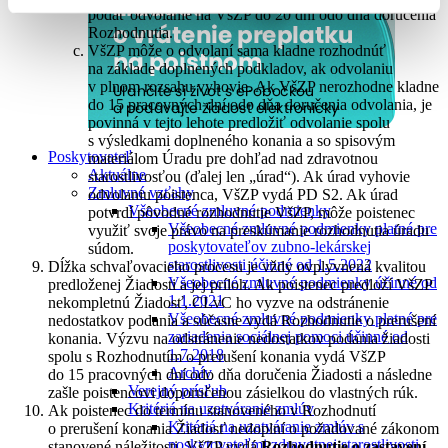
podať odvolanie na VšZP do 20 dní odo dňa doručenia
Rozhodnutia.
VšZP môže o odvolaní sama kladne rozhodnúť
na základe doplnených podkladov, ak odvolaniu
v plnom rozsahu vyhovie. Ak VšZP nerozhodne kladne
do 15 pracovných dní odo dňa doručenia odvolania, je
povinná v tejto lehote predložiť odvolanie spolu
s výsledkami doplneného konania a so spisovým
Poskytovateľ
materiálom Úradu pre dohľad nad zdravotnou
Aktuálne
starostlivosťou (ďalej len „úrad“). Ak úrad vyhovie
Zmluvné vzťahy
odvolaniu poistenca, VšZP vydá PD S2. Ak úrad
Všeobecné zmluvné podmienky
potvrdí pôvodné rozhodnutie VšZP, môže poistenec
Všeobecné zmluvné podmienky platné pre
využiť svoje právo na preskúmanie rozhodnutia úradu
poskytovateľov zubno-lekárskej
súdom.
starostlivosti účinné od 1.5.2022
Dĺžka schvaľovacieho procesu je vždy ovplyvnená kvalitou
Všeobecné zmluvné podmienky účinné od
predloženej Žiadosti a jej príloh. Ak poistenec predloží VšZP
1.1.2021
nekompletnú Žiadosť, CLvC ho vyzve na odstránenie
Všeobecné zmluvné podmienky platné pre
nedostatkov podania a súčasne vydá Rozhodnutie o prerušení
zariadenia sociálnej pomoci účinné od
konania. Výzvu na odstránenie nedostatkov podania žiadosti
1.7.2018
spolu s Rozhodnutím o prerušení konania vydá VšZP
Archív
do 15 pracovných dní odo dňa doručenia Žiadosti a následne
Verejný prísľub
zašle poistencovi doporučenou zásielkou do vlastných rúk.
Kritériá na uzatváranie zmlúv
Ak poistenec do termínu stanoveného v Rozhodnutí
Kritériá na uzatváranie zmlúv s
o prerušení konania Žiadosť nedoplní o požadované zákonom
poskytovateľmi zdravotnej starostlivosti
stanovené náležitosti, VšZP vydá
Rozhodnutie o zastavení