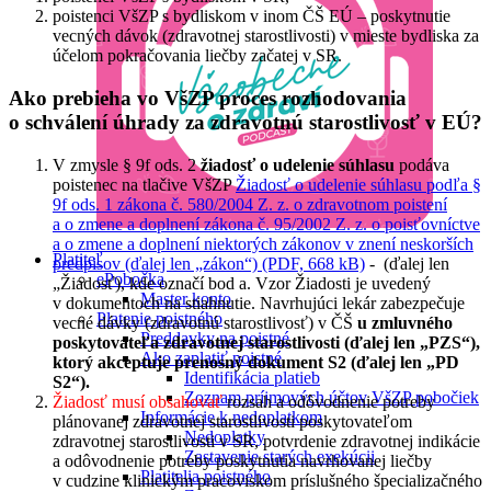
poistenci VšZP s bydliskom v inom ČŠ EÚ – poskytnutie
vecných dávok (zdravotnej starostlivosti) v mieste bydliska za
účelom pokračovania liečby začatej v SR.
Ako prebieha vo VšZP proces rozhodovania
o schválení úhrady za zdravotnú starostlivosť v EÚ?
V zmysle § 9f ods. 2
žiadosť o udelenie súhlasu
podáva
poistenec na tlačive VšZP
Žiadosť o udelenie súhlasu podľa §
9f ods. 1 zákona č. 580/2004 Z. z. o zdravotnom poistení
a o zmene a doplnení zákona č. 95/2002 Z. z. o poisťovníctve
a o zmene a doplnení niektorých zákonov v znení neskorších
Platiteľ
predpisov (ďalej len „zákon“) (PDF, 668 kB)
- (ďalej len
ePobočka
„Žiadosť), kde označí bod a. Vzor Žiadosti je uvedený
Master konto
v dokumentoch na stiahnutie. Navrhujúci lekár zabezpečuje
Platenie poistného
vecné dávky (zdravotnú starostlivosť) v ČŠ
u zmluvného
Preddavky na poistné
poskytovateľa zdravotnej starostlivosti (ďalej len „PZS“),
Ako zaplatiť poistné
ktorý akceptuje prenosný dokument S2 (ďalej len „PD
Identifikácia platieb
S2“).
Zoznam príjmových účtov VšZP pobočiek
Žiadosť musí obsahovať
rozsah a odôvodnenie potreby
Informácie k nedoplatkom
plánovanej zdravotnej starostlivosti poskytovateľom
Nedoplatky
zdravotnej starostlivosti v SR, potvrdenie zdravotnej indikácie
Zastavenie starých exekúcii
a odôvodnenie potreby poskytnutia navrhovanej liečby
Platitelia poistného
v cudzine klinickým pracoviskom príslušného špecializačného