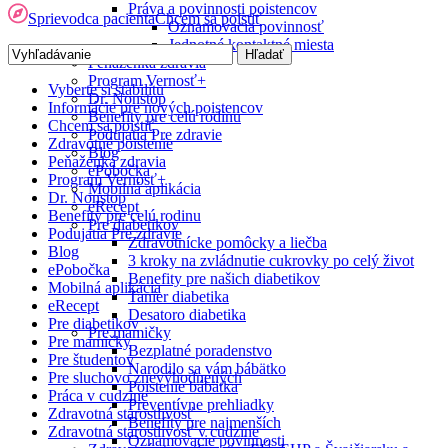
Práva a povinnosti poistencov
Sprievodca pacienta
Chcem sa poistiť
Oznamovacia povinnosť
Jednotné kontaktné miesta
Peňaženka zdravia
Program Vernosť+
Vyberte si stabilitu
Dr. Nonstop
Informácie pre nových poistencov
Benefity pre celú rodinu
Chcem sa poistiť
Podujatia Pre zdravie
Zdravotné poistenie
Blog
Peňaženka zdravia
ePobočka
Program Vernosť+
Mobilná aplikácia
Dr. Nonstop
eRecept
Benefity pre celú rodinu
Pre diabetikov
Podujatia Pre zdravie
Zdravotnícke pomôcky a liečba
Blog
3 kroky na zvládnutie cukrovky po celý život
ePobočka
Benefity pre našich diabetikov
Mobilná aplikácia
Tanier diabetika
eRecept
Desatoro diabetika
Pre diabetikov
Pre mamičky
Pre mamičky
Bezplatné poradenstvo
Pre študentov
Narodilo sa vám bábätko
Pre sluchovo znevýhodnených
Poistenie bábätka
Práca v cudzine
Preventívne prehliadky
Zdravotná starostlivosť
Benefity pre najmenších
Zdravotná starostlivosť v cudzine
Oznamovacie povinnosti