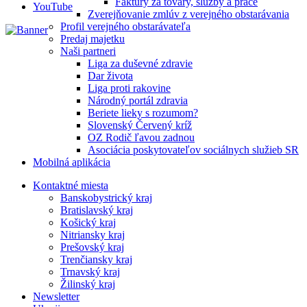
Faktúry za tovary, služby a práce
YouTube
Zverejňovanie zmlúv z verejného obstarávania
Profil verejného obstarávateľa
Predaj majetku
Naši partneri
Liga za duševné zdravie
Dar života
Liga proti rakovine
Národný portál zdravia
Beriete lieky s rozumom?
Slovenský Červený kríž
OZ Rodič ľavou zadnou
Asociácia poskytovateľov sociálnych služieb SR
Mobilná aplikácia
Kontaktné miesta
Banskobystrický kraj
Bratislavský kraj
Košický kraj
Nitriansky kraj
Prešovský kraj
Trenčiansky kraj
Trnavský kraj
Žilinský kraj
Newsletter