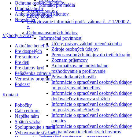
Ochrana osobných údajov
Kontakt pre médiá
Úradná tabuľa
Výročné správy
Anketa spokojnosti klientov
Etický kódex
Newsletter
Poskytovanie informácií podľa zákona č. 211/2000 Z.
z.
Ochrana osobných údajov
Výhody a zľavy
Informačná povinnosť
Účely, právny základ, retenčná doba
Aktuálne benefity
Zdroje osobných údajov
Pre dospelých
Prenos osobných údajov do tretích krajín
Pre seniorov
Zoznam príjemcov
Pre deti
Automatizované individuálne
Pre darcov krvi
rozhodovanie a profilovanie
Peňaženka zdravia
Práva dotknutých osôb
Vernostný program
Informácie o spracúvaní osobných údajov
Podcast
pri poskytovaní benefitov
Informácie o spracúvaní osobných údajov
Kontakt
dodávateľov tovarov a služieb
Informácie o spracúvaní osobných údajov
Pobočky
pri poskytovaní eSlužieb
Call centrum
Informácie o spracúvaní osobných údajov
Napíšte nám
cookies
Spätná väzba
Informácie o spracúvaní osobných údajov
Spolupracujte s nami
pri nahrávaní telefonických hovorov
Vybavovanie sťažností