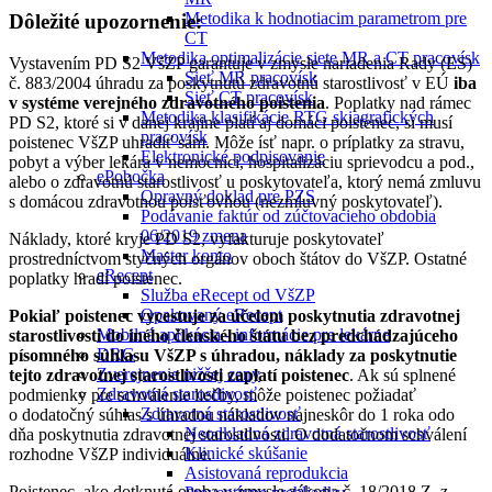
Metodika k hodnotiacim parametrom pre
Dôležité upozornenie:
CT
Metodika optimalizácie siete MR a CT pracovísk
Vystavením PD S2 VšZP garantuje v zmysle nariadenia Rady (ES)
Sieť MR pracovísk
č. 883/2004 úhradu za poskytnutú zdravotnú starostlivosť v EÚ
iba
Sieť CT pracovísk
v systéme verejného zdravotného poistenia
. Poplatky nad rámec
Metodika klasifikácie RTG skiagrafických
PD S2, ktoré si v danej krajine platí aj domáci poistenec, si musí
pracovísk
poistenec VšZP uhradiť sám. Môže ísť napr. o príplatky za stravu,
Elektronické podpisovanie
pobyt a výber lekára v nemocnici, hospitalizáciu sprievodcu a pod.,
ePobočka
alebo o zdravotnú starostlivosť u poskytovateľa, ktorý nemá zmluvu
Opravný doklad pre PZS
s domácou zdravotnou poisťovňou (nezmluvný poskytovateľ).
Podávanie faktúr od zúčtovacieho obdobia
06/2019 zmena
Náklady, ktoré kryje PD S2, vyfakturuje poskytovateľ
Master konto
prostredníctvom styčných orgánov oboch štátov do VšZP. Ostatné
eRecept
poplatky hradí poistenec.
Služba eRecept od VšZP
Opakovaný eRecept
Pokiaľ poistenec vycestuje za účelom poskytnutia zdravotnej
Mobilná aplikácia - informácie pre lekárne
starostlivosti do iného členského štátu bez predchádzajúceho
DRG
písomného súhlasu VšZP s úhradou, náklady za poskytnutie
Zverejnenie nižšej ceny
tejto zdravotnej starostlivosti zaplatí poistenec
. Ak sú splnené
Zdravotná starostlivosť
podmienky pre schválenie liečby, môže poistenec požiadať
Zdravotná starostlivosť
o dodatočný súhlas s úhradou nákladov najneskôr do 1 roka odo
Neodkladná zdravotná starostlivosť
dňa poskytnutia zdravotnej starostlivosti. O dodatočnom schválení
Klinické skúšanie
rozhodne VšZP individuálne.
Asistovaná reprodukcia
Poistenec, ako dotknutá osoba v zmysle zákona č. 18/2018 Z. z.