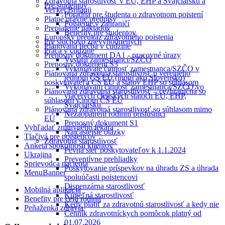
Zdravotná starostlivosť v EÚ, EHP a Švajčiarsku a
Pre študentov
Veľkej Británii
Poradňa pre študenta o zdravotnom poistení
Platné právne predpisy
Poistenie v zahraničí
Preplatenie nákladov
Benefity pre študentov
Európsky preukaz zdravotného poistenia
Pre sluchovo znevýhodnených
Plánovaná liečba v cudzine
Práca v cudzine
Prenosný dokument DA1 - pracovné úrazy
Vyslaní zamestnanci/SZČO
Prenosný dokument S3
Vykonávate činnosť zamestnanca/SZČO v
Plánovaná zdravotná starostlivosť u verejného
jednom ČŠ EÚ (inom ako Slovensko)
poskytovateľa ČŠ EÚ a štátov EHP so súhlasom
Vykonávam činnosť zamestnanca/SZČO vo
Plánovaná zdravotná starostlivosť – cezhraničná so
viacerých členských štátoch EÚ, EHP,
súhlasom v inom ČŠ EÚ
Švajčiarsku
Plánovaná zdravotná starostlivosť so súhlasom mimo
Nezaopatrení rodinní príslušníci
EÚ
Prenosný dokument S1
Vyhľadať zmluvného lekára
Najčastejšie otázky
Tlačivá pre poistencov
Zdravotná starostlivosť
Anketa spokojnosti klientov
Pevná sieť poskytovateľov k 1.1.2024
Ukrajina
Preventívne prehliadky
Sprievodca pacienta
Poskytovanie príspevkov na úhradu ZS a úhrada
MenuBanner
spoluúčasti poistencovi
Dispenzárna starostlivosť
Mobilná aplikácia
Kúpeľná starostlivosť
Benefity pre celú rodinu
Kedy platiť za zdravotnú starostlivosť a kedy nie
Peňaženka zdravia
Cenník zdravotníckych pomôcok platný od
01.07.2026