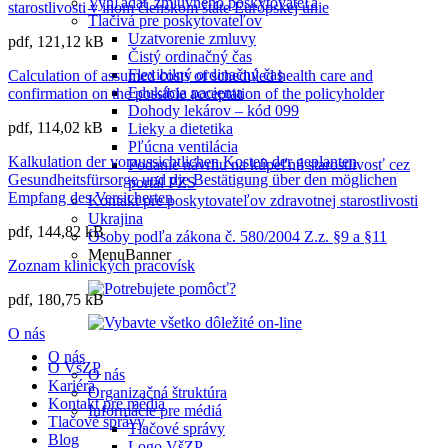
Vyhľadať zmluvného poskytovateľa
starostlivosti v inom členskom štáte Európskej únie
Tlačivá pre poskytovateľov
Uzatvorenie zmluvy
pdf, 121,12 kB
Čistý ordinačný čas
Flexibilný ordinačný čas
Calculation of assumed costs of scheduled health care and
Edukácia pacienta
confirmation on the possible acceptation of the policyholder
Dohody lekárov – kód 099
pdf, 114,02 kB
Lieky a dietetika
Pľúcna ventilácia
Kalkulation der voraussichtlichen Kosten der geplanten
Podanie návrhu na kúpeľnú starostlivosť cez
Gesundheitsfürsorge und die Bestätigung über den möglichen
portál PZS
Empfang des Versicherten
Kontakt pre poskytovateľov zdravotnej starostlivosti
Ukrajina
pdf, 144,82 kB
Osoby podľa zákona č. 580/2004 Z.z. §9 a §11
MenuBanner
Zoznam klinických pracovísk
pdf, 180,75 kB
O nás
O nás
O VšZP
O nás
Kariéra
Organizačná štruktúra
Kontakt pre médiá
Informácie pre médiá
Tlačové správy
Tlačové správy
Blog
Logo VšZP