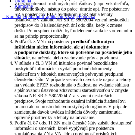
Ukrajina
v nezaopatrenosti rodinných príslušníkov (napr. vek dieťaťa,
Kampane
ukončenie školy, nástup do práce, úmrtie ap). Pre poistencov
SR a poistencov EU s bydliskom v SR platia lehoty
Kontakt
en
Stiahnuť aplikáciu VšZP
ePobočka
ustanovené v zákone NR SR č. 580/2004 vznení neskorších
predpisov do 8 kalendárnych dní odo dňa, kedy k zmene
došlo. Pri nesplnení môžu byť udelenené sankcie s odvolaním
sa na príncíp proporcionality.
Podľa čl. 3 VN má poistenec
predložiť dotknutým
inšitúciám nielen informácie, ale aj dokumetny
a podporné doklady, ktoré sú potrebné na posúdenie jeho
situácie
, na určenia alebo zachovanie práv a povinností.
V súlade s čl. 3 VN sú inštitúcie povinné bezodkladne
poskytnúť informácie a vydať potrebné dokumenty
žiadateľom v lehotách ustanovených právnymi predpismi
členského štátu. V prípade vecných dávok ide najmä o lehoty
na vydanie EPZP, rozhodnutia o žiadosti na vydanie súhlasu
s plánovanou ústavnou zdravotnou starostlivosťou v zmysle
zákona NR SR č. 580/2004 Z.z. v znení neskorších
predpisov. Svoje rozhodnutie oznámi inštitúcia žiadateľovi
priamo alebo prostredníctvom styčných orgánov. V prípade
zamietnutia dávok uvádza inštitúcia dôvody zamietnutia,
opravné prostriedky a lehoty na odvolanie.
Podľa čl. 87 ods. 11 ZN majú členské štáty zaistiť dostupnosť
informácii o zmenách, ktoré vyplývajú pre poistenca
z uplatňovania ZN a VN. Ide o povinnosť príslušných