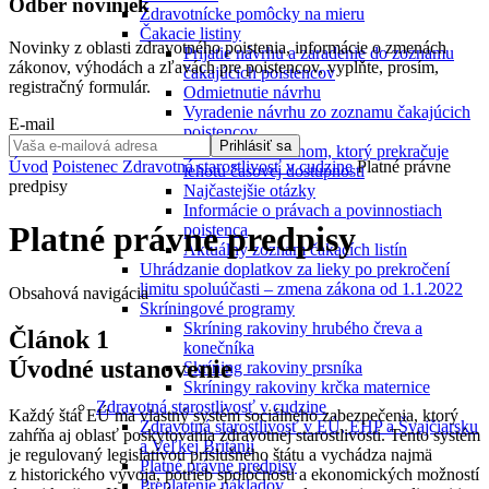
Odber noviniek
Zdravotnícke pomôcky na mieru
Čakacie listiny
Novinky z oblasti zdravotného poistenia, informácie o zmenách
Prijatie návrhu a zaradenie do zoznamu
zákonov, výhodách a zľavách pre poistencov, vyplňte, prosím,
čakajúcich poistencov
registračný formulár.
Odmietnutie návrhu
Vyradenie návrhu zo zoznamu čakajúcich
E-mail
poistencov
Prihlásiť sa
Nesúhlas s termínom, ktorý prekračuje
Úvod
Poistenec
Zdravotná starostlivosť v cudzine
Platné právne
lehotu časovej dostupnosti
predpisy
Najčastejšie otázky
Informácie o právach a povinnostiach
Platné právne predpisy
poistenca
Aktuálny zoznam čakacích listín
Uhrádzanie doplatkov za lieky po prekročení
limitu spoluúčasti – zmena zákona od 1.1.2022
Obsahová navigácia
Skríningové programy
Skríning rakoviny hrubého čreva a
Článok 1
konečníka
Úvodné ustanovenie
Skríning rakoviny prsníka
Skríningy rakoviny krčka maternice
Zdravotná starostlivosť v cudzine
Každý štát EÚ má vlastný systém sociálneho zabezpečenia, ktorý
Zdravotná starostlivosť v EÚ, EHP a Švajčiarsku
zahŕňa aj oblasť poskytovania zdravotnej starostlivosti. Tento systém
a Veľkej Británii
je regulovaný legislatívou príslušného štátu a vychádza najmä
Platné právne predpisy
z historického vývoja, potrieb spoločnosti a ekonomických možností
Preplatenie nákladov