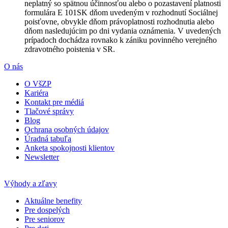
neplatný so spätnou účinnosťou alebo o pozastavení platnosti
formulára E 101SK dňom uvedeným v rozhodnutí Sociálnej
poisťovne, obvykle dňom právoplatnosti rozhodnutia alebo
dňom nasledujúcim po dni vydania oznámenia. V uvedených
prípadoch dochádza rovnako k zániku povinného verejného
zdravotného poistenia v SR.
O nás
O VšZP
Kariéra
Kontakt pre médiá
Tlačové správy
Blog
Ochrana osobných údajov
Úradná tabuľa
Anketa spokojnosti klientov
Newsletter
Výhody a zľavy
Aktuálne benefity
Pre dospelých
Pre seniorov