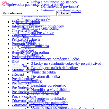
Práva a povinnosti poistencov
Sprievodca pacienta
Chcem sa poistiť
Oznamovacia povinnosť
Jednotné kontaktné miesta
Peňaženka zdravia
Program Vernosť+
Vyberte si stabilitu
Dr. Nonstop
Informácie pre nových poistencov
Benefity pre celú rodinu
Chcem sa poistiť
Podujatia Pre zdravie
Zdravotné poistenie
Blog
Peňaženka zdravia
ePobočka
Program Vernosť+
Mobilná aplikácia
Dr. Nonstop
eRecept
Benefity pre celú rodinu
Pre diabetikov
Podujatia Pre zdravie
Zdravotnícke pomôcky a liečba
Blog
3 kroky na zvládnutie cukrovky po celý život
ePobočka
Benefity pre našich diabetikov
Mobilná aplikácia
Tanier diabetika
eRecept
Desatoro diabetika
Pre diabetikov
Pre mamičky
Pre mamičky
Bezplatné poradenstvo
Pre študentov
Narodilo sa vám bábätko
Pre sluchovo znevýhodnených
Poistenie bábätka
Práca v cudzine
Preventívne prehliadky
Zdravotná starostlivosť
Benefity pre najmenších
Zdravotná starostlivosť v cudzine
Oznamovacie povinnosti