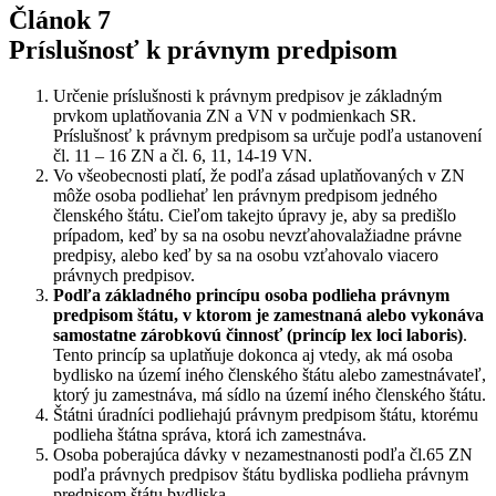
Článok 7
Príslušnosť k právnym predpisom
Určenie príslušnosti k právnym predpisov je základným
prvkom uplatňovania ZN a VN v podmienkach SR.
Príslušnosť k právnym predpisom sa určuje podľa ustanovení
čl. 11 – 16 ZN a čl. 6, 11, 14-19 VN.
Vo všeobecnosti platí, že podľa zásad uplatňovaných v ZN
môže osoba podliehať len právnym predpisom jedného
členského štátu. Cieľom takejto úpravy je, aby sa predišlo
prípadom, keď by sa na osobu nevzťahovalažiadne právne
predpisy, alebo keď by sa na osobu vzťahovalo viacero
právnych predpisov.
Podľa základného princípu osoba podlieha právnym
predpisom štátu, v ktorom je zamestnaná alebo vykonáva
samostatne zárobkovú činnosť (princíp lex loci laboris)
.
Tento princíp sa uplatňuje dokonca aj vtedy, ak má osoba
bydlisko na území iného členského štátu alebo zamestnávateľ,
ktorý ju zamestnáva, má sídlo na území iného členského štátu.
Štátni úradníci podliehajú právnym predpisom štátu, ktorému
podlieha štátna správa, ktorá ich zamestnáva.
Osoba poberajúca dávky v nezamestnanosti podľa čl.65 ZN
podľa právnych predpisov štátu bydliska podlieha právnym
predpisom štátu bydliska.