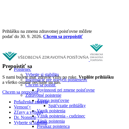
Prihlášku na zmenu zdravotnej poisťovne môžete
podať do 30. 9. 2026.
Chcem sa prepoistiť
Prepoistiť sa
Poistenec
Vyberte si stabilitu
S nami budete mať zdravie vždy po ruke.
Vyplňte prihlášku
Informácie pre nových poistencov
a všetko ostatné nechajte na nás.
Chcem sa poistiť
Povinnosti pri zmene poisťovne
Chcem sa prepoistiť
Zdravotné poistenie
Zmena poisťovne
Peňaženka zdravia
Späťvzatie prihlášky
Vernosť+
Vznik poistenia
Zľavy a výhody
Vznik poistenia - cudzinec
Dr. Nonstop
Zánik poistenia
Vyberte si stabilitu
Preukaz poistenca