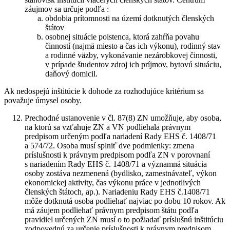
záujmov sa určuje podľa :
obdobia prítomnosti na území dotknutých členských
štátov
osobnej situácie poistenca, ktorá zahŕňa povahu
činností (najmä miesto a čas ich výkonu), rodinný stav
a rodinné väzby, vykonávanie nezárobkovej činnosti,
v prípade študentov zdroj ich príjmov, bytovú situáciu,
daňový domicil.
Ak nedospejú inštitúcie k dohode za rozhodujúce kritérium sa
považuje úmysel osoby.
Prechodné ustanovenie v čl. 87(8) ZN umožňuje, aby osoba,
na ktorú sa vzťahuje ZN a VN podliehala právnym
predpisom určeným podľa nariadení Rady EHS č. 1408/71
a 574/72. Osoba musí splniť dve podmienky: zmena
príslušnosti k právnym predpisom podľa ZN v porovnaní
s nariadením Rady EHS č. 1408/71 a významná situácia
osoby zostáva nezmenená (bydlisko, zamestnávateľ, výkon
ekonomickej aktivity, čas výkonu práce v jednotlivých
členských štátoch, ap.). Nariadeniu Rady EHS č.1408/71
môže dotknutá osoba podliehať najviac po dobu 10 rokov. Ak
má záujem podliehať právnym predpisom štátu podľa
pravidiel určených ZN musí o to požiadať príslušnú inštitúciu
zodpovednú za určenie príslušnosti k právnym predpisom,