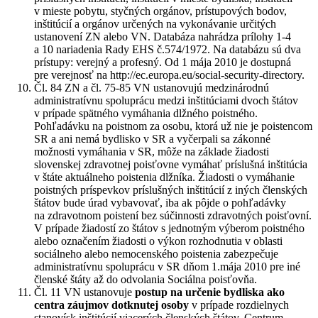
v mieste pobytu, styčných orgánov, prístupových bodov,
inštitúcií a orgánov určených na vykonávanie určitých
ustanovení ZN alebo VN. Databáza nahrádza prílohy 1-4
a 10 nariadenia Rady EHS č.574/1972. Na databázu sú dva
prístupy: verejný a profesný. Od 1 mája 2010 je dostupná
pre verejnosť na http://ec.europa.eu/social-security-directory.
Čl. 84 ZN a čl. 75-85 VN ustanovujú medzinárodnú
administratívnu spoluprácu medzi inštitúciami dvoch štátov
v prípade spätného vymáhania dlžného poistného.
Pohľadávku na poistnom za osobu, ktorá už nie je poistencom
SR a ani nemá bydlisko v SR a vyčerpali sa zákonné
možnosti vymáhania v SR, môže na základe žiadosti
slovenskej zdravotnej poisťovne vymáhať príslušná inštitúcia
v štáte aktuálneho poistenia dlžníka. Žiadosti o vymáhanie
poistných príspevkov príslušných inštitúcií z iných členských
štátov bude úrad vybavovať, iba ak pôjde o pohľadávky
na zdravotnom poistení bez súčinnosti zdravotných poisťovní.
V prípade žiadostí zo štátov s jednotným výberom poistného
alebo označením žiadosti o výkon rozhodnutia v oblasti
sociálneho alebo nemocenského poistenia zabezpečuje
administratívnu spoluprácu v SR dňom 1.mája 2010 pre iné
členské štáty až do odvolania Sociálna poisťovňa.
Čl. 11 VN ustanovuje
postup na určenie bydliska ako
centra záujmov dotknutej osoby
v prípade rozdielnych
stanovísk inštitúcií viacerých členských štátov. Centrum