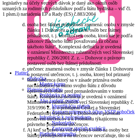
legislatívy na účely vecných dávok je daný ako okruh osôb
uznaných za rodinných príslušníkov podľa štátu bydliska – viď čl.
1 písm.i) nariadenia EP a Rady (ES) č.883/2004
osoba bez štátnej príslušnosti znamená: osobu v zmysle
článku 1 Dohovoru o postavení osôb bez štátnej
príslušnosti, t. j. ktorákoľvek osoba, ktorá nie je podľa
zákonov žiadneho štátu považovaná za občana
takéhoto štátu“. Komplexná definícia je uvedená
v oznámení Ministerstva zahraničných vecí Slovenskej
republiky č. 206/2001 Z. z. – Dohovor o právnom
postavení osôb bez štátnej príslušnosti.
utečenec znamená osobu v zmysle článku 1 Dohovoru
Platiteľ
o postavení utečencov, t. j. osoba, ktorej bol priznaný
ePobočka
štatút utečenca (ktorý sa v zásade priznáva osobe
Master konto
nachádzajúcej sa mimo svojho štátu z dôvodu
Platenie poistného
oprávnených obáv pred prenasledovaním v tomto
Preddavky na poistné
štáte). Komplexná definícia je uvedená v oznámení
Ako zaplatiť poistné
Ministerstva zahraničných vecí Slovenskej republiky č.
Identifikácia platieb
319/1996 Z. z. o pristúpení Českej a Slovenskej
Zoznam príjmových účtov VšZP pobočiek
Federatívnej Republiky k Dohovoru o právnom
Informácie k nedoplatkom
postavení utečencov a k Protokolu týkajúcemu sa
Nedoplatky
právneho postavenia utečencov.
Zastavenie starých exekúcii
Aj keď sa právo na voľný pohyb osôb na osoby bez
Platitelia poistného
štátnej príslušnosti a na utečencov nevzťahuje, títo sú