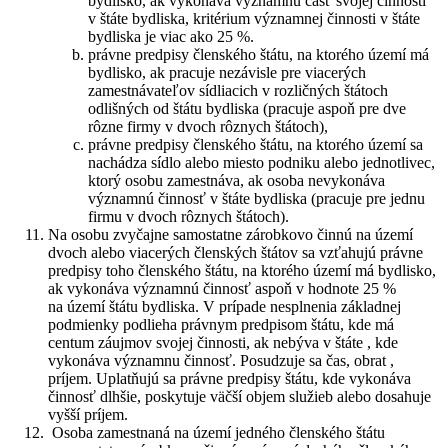
bydlisko, ak vykonáva významnú časť svojej činnosti
v štáte bydliska, kritérium významnej činnosti v štáte
bydliska je viac ako 25 %.
právne predpisy členského štátu, na ktorého území má
bydlisko, ak pracuje nezávisle pre viacerých
zamestnávateľov sídliacich v rozličných štátoch
odlišných od štátu bydliska (pracuje aspoň pre dve
rôzne firmy v dvoch rôznych štátoch),
právne predpisy členského štátu, na ktorého území sa
nachádza sídlo alebo miesto podniku alebo jednotlivec,
ktorý osobu zamestnáva, ak osoba nevykonáva
významnú činnosť v štáte bydliska (pracuje pre jednu
firmu v dvoch rôznych štátoch).
Na osobu zvyčajne samostatne zárobkovo činnú na území
dvoch alebo viacerých členských štátov sa vzťahujú právne
predpisy toho členského štátu, na ktorého území má bydlisko,
ak vykonáva významnú činnosť aspoň v hodnote 25 %
na území štátu bydliska. V prípade nesplnenia základnej
podmienky podlieha právnym predpisom štátu, kde má
centum záujmov svojej činnosti, ak nebýva v štáte , kde
vykonáva významnu činnosť. Posudzuje sa čas, obrat ,
príjem. Uplatňujú sa právne predpisy štátu, kde vykonáva
činnosť dlhšie, poskytuje väčší objem služieb alebo dosahuje
vyšší príjem.
Osoba zamestnaná na území jedného členského štátu