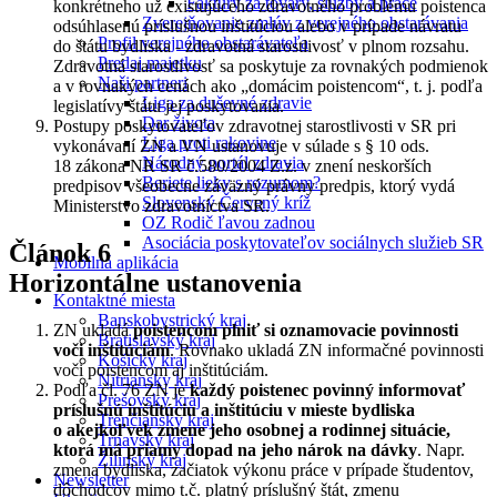
Faktúry za tovary, služby a práce
konkrétneho už existujúceho zdravotného problému poistenca
Zverejňovanie zmlúv z verejného obstarávania
odsúhlasenú príslušnou inštitúciou alebo v prípade návratu
Profil verejného obstarávateľa
do štátu bydliska - zdravotná starostlivosť v plnom rozsahu.
Predaj majetku
Zdravotná starostlivosť sa poskytuje za rovnakých podmienok
Naši partneri
a v rovnakých cenách ako „domácim poistencom“, t. j. podľa
Liga za duševné zdravie
legislatívy štátu jej poskytovania.
Dar života
Postupy poskytovateľov zdravotnej starostlivosti v SR pri
Liga proti rakovine
vykonávaní ZN a VN ustanovuje v súlade s § 10 ods.
Národný portál zdravia
18 zákona NR SR č.580/2004 Z.z. v znení neskorších
Beriete lieky s rozumom?
predpisov všeobecne záväzný právny predpis, ktorý vydá
Slovenský Červený kríž
Ministerstvo zdravotníctva SR.
OZ Rodič ľavou zadnou
Asociácia poskytovateľov sociálnych služieb SR
Článok 6
Mobilná aplikácia
Horizontálne ustanovenia
Kontaktné miesta
Banskobystrický kraj
ZN ukladá
poistencom plniť si oznamovacie povinnosti
Bratislavský kraj
voči inštitúciám
. Rovnako ukladá ZN informačné povinnosti
Košický kraj
voči poistencom aj inštitúciám.
Nitriansky kraj
Podľa čl. 76 ZN je
každý poistenec povinný informovať
Prešovský kraj
príslušnú inštitúciu a inštitúciu v mieste bydliska
Trenčiansky kraj
o akejkoľvek zmene jeho osobnej a rodinnej situácie,
Trnavský kraj
ktorá má priamy dopad na jeho nárok na dávky
. Napr.
Žilinský kraj
zmena bydliska, začiatok výkonu práce v prípade študentov,
Newsletter
dôchodcov mimo t.č. platný príslušný štát, zmenu