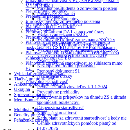
Zdravotná starostlivosť v EÚ, EHP a Švajčiarsku a
Pre študentov
Veľkej Británii
Poradňa pre študenta o zdravotnom poistení
Platné právne predpisy
Poistenie v zahraničí
Preplatenie nákladov
Benefity pre študentov
Európsky preukaz zdravotného poistenia
Pre sluchovo znevýhodnených
Plánovaná liečba v cudzine
Práca v cudzine
Prenosný dokument DA1 - pracovné úrazy
Vyslaní zamestnanci/SZČO
Prenosný dokument S3
Vykonávate činnosť zamestnanca/SZČO v
Plánovaná zdravotná starostlivosť u verejného
jednom ČŠ EÚ (inom ako Slovensko)
poskytovateľa ČŠ EÚ a štátov EHP so súhlasom
Vykonávam činnosť zamestnanca/SZČO vo
Plánovaná zdravotná starostlivosť – cezhraničná so
viacerých členských štátoch EÚ, EHP,
súhlasom v inom ČŠ EÚ
Švajčiarsku
Plánovaná zdravotná starostlivosť so súhlasom mimo
Nezaopatrení rodinní príslušníci
EÚ
Prenosný dokument S1
Vyhľadať zmluvného lekára
Najčastejšie otázky
Tlačivá pre poistencov
Zdravotná starostlivosť
Anketa spokojnosti klientov
Pevná sieť poskytovateľov k 1.1.2024
Ukrajina
Preventívne prehliadky
Sprievodca pacienta
Poskytovanie príspevkov na úhradu ZS a úhrada
MenuBanner
spoluúčasti poistencovi
Dispenzárna starostlivosť
Mobilná aplikácia
Kúpeľná starostlivosť
Benefity pre celú rodinu
Kedy platiť za zdravotnú starostlivosť a kedy nie
Peňaženka zdravia
Cenník zdravotníckych pomôcok platný od
01.07.2026