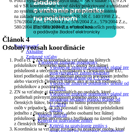
Podľa vyhlásenia príslušných úradov SR v súlade s čl. 9 ZN
sú v SR koordinované vecné dávky poskytované a uhrádzané
zo systému povinného verejného zdravotného poistenia
na základe ustanovení zákonov NR SR č. 140/1998 Z.z.,
576/2004 Z.z., 577/2004 Z.z., 578/2004 Z.z., 579/2004 Z.z.,
580/2004 Z.z., 581/2004 Z.z. v znení neskorších predpisov.
Článok 4
Poskytovateľ
Osobný rozsah koordinácie
Aktuálne
Zmluvné vzťahy
Podľa čl. 2 ZN sa koordinácia vzťahuje na štátnych
Všeobecné zmluvné podmienky
príslušníkov členského štátu EÚ, osoby bez štátnej
Všeobecné zmluvné podmienky platné pre
príslušnosti a utečencov s bydliskom v členskom štáte EÚ,
poskytovateľov zubno-lekárskej
ktorí podliehajú alebo podliehali právnym predpisom jedného
starostlivosti účinné od 1.5.2022
alebo viacerých členských štátov, ako aj na ich rodinných
Všeobecné zmluvné podmienky účinné od
príslušníkov a pozostalých.
1.1.2021
ZN sa vzťahuje aj na pozostalých po osobách, ktoré
Všeobecné zmluvné podmienky platné pre
podliehali právnym predpisom jedného alebo viacerých
zariadenia sociálnej pomoci účinné od
členských štátov, bez ohľadu na štátnu príslušnosť týchto
1.7.2018
osôb v prípadoch, ak ich pozostalí sú štátnymi príslušníkmi
Archív
jedného z členských štátov, alebo osobami bez štátnej
Verejný prísľub
príslušnosti, alebo utečencami s bydliskom na území jedného
Kritériá na uzatváranie zmlúv
z členských štátov.
Kritériá na uzatváranie zmlúv s
Koordinácia sa vzťahuje rovnako na neaktívne osoby, ktoré
poskytovateľmi zdravotnej starostlivosti