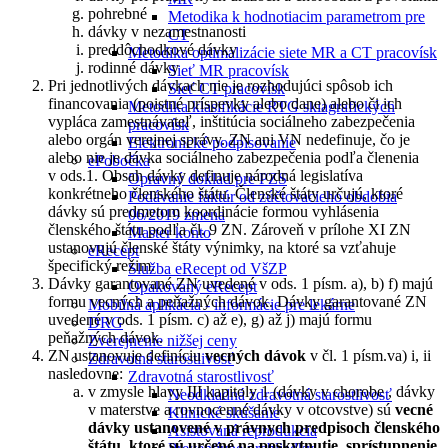
pohrebné
Metodika k hodnotiacim parametrom pre
dávky v nezamestnanosti
CT
preddôchodkové dávky
Metodika optimalizácie siete MR a CT pracovísk
rodinné dávky
Sieť MR pracovísk
Pri jednotlivých dávkach nie je rozhodujúci spôsob ich
Sieť CT pracovísk
financovania (poistné príspevky alebo dane) alebo či ich
Metodika klasifikácie RTG skiagrafických
vypláca zamestnávateľ, inštitúcia sociálneho zabezpečenia
pracovísk
alebo orgán verejnej správy. ZN ani VN nedefinuje, čo je
Elektronické podpisovanie
alebo nie je dávka sociálneho zabezpečenia podľa členenia
ePobočka
v ods.1. Obsah dávky definuje národná legislatíva
Opravný doklad pre PZS
konkrétneho členského štátu. Členské štáty určujú, ktoré
Podávanie faktúr od zúčtovacieho obdobia
dávky sú predmetom koordinácie formou vyhlásenia
06/2019 zmena
členského štátu podľa čl. 9 ZN. Zároveň v prílohe XI ZN
Master konto
ustanovujú členské štáty výnimky, na ktoré sa vzťahuje
eRecept
špecifický režim.
Služba eRecept od VšZP
Dávky garantované ZN uvedené v ods. 1 písm. a), b) f) majú
Opakovaný eRecept
formu vecných a peňažných dávok. Dávky garantované ZN
Mobilná aplikácia - informácie pre lekárne
uvedené v ods. 1 písm. c) až e), g) až j) majú formu
DRG
peňažných dávok.
Zverejnenie nižšej ceny
ZN ustanovuje definíciu
vecných dávok
v čl. 1 písm.va) i, ii
Zdravotná starostlivosť
nasledovne:
Zdravotná starostlivosť
v zmysle hlavy III kapitoly 1 (dávky v chorobe , dávky
Neodkladná zdravotná starostlivosť
v materstve a rovnocenné dávky v otcovstve) sú
vecné
Klinické skúšanie
dávky ustanovené v právnych predpisoch členského
Asistovaná reprodukcia
štátu, ktoré sú určené na poskytnutie, sprístupnenie