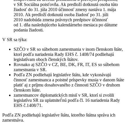
v SR Sociálna poisťovňa. Ak predloží dotknutá osoba túto
žiadosť do 31. júla 2010 účinnosť zmeny nastáva 1. mája
2010. Ak predloží dotknutá osoba žiadosť po 31. júli
2010 nadobúda zmena právnych predpisov účinnosť
od 1. dňa nasledujúceho kalendárneho mesiaca po dátume
podania žiadosti.
V SR sa týka:
SZČO v SR so súbehom zamestnania v inom členskom štáte,
ktorí podľa nariadenia Rady EHS č. 1408/74 podliehajú
legislatívam oboch členských štátov.
Rovnako aj SZČO v CZ, BE, DK, FR, IT, ES so súbehom
zamestnania v SR.
Podľa ZN podliehajú legislatíve štátu, kde vykonávajú
činnosť zamestnanca a poistné príspevky musia v danom štáte
platiť aj z príjmu dosahovaného z činnosti SZČO v druhom
členskom štáte.
zamestnancov diplomatických misií v SR, ktorí si zvolili
legislatívu SR za uplatniteľnú podľa čl. 16 nariadenia Rady
EHS č.1408/71.
Podľa ZN podliehajú legislatíve štátu, ktorého štátna správa ich
zamestnáva.