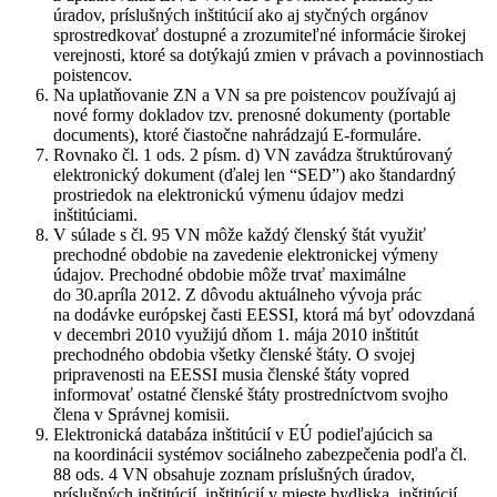
úradov, príslušných inštitúcií ako aj styčných orgánov
sprostredkovať dostupné a zrozumiteľné informácie širokej
verejnosti, ktoré sa dotýkajú zmien v právach a povinnostiach
poistencov.
Na uplatňovanie ZN a VN sa pre poistencov používajú aj
nové formy dokladov tzv. prenosné dokumenty (portable
documents), ktoré čiastočne nahrádzajú E-formuláre.
Rovnako čl. 1 ods. 2 písm. d) VN zavádza štruktúrovaný
elektronický dokument (ďalej len “SED”) ako štandardný
prostriedok na elektronickú výmenu údajov medzi
inštitúciami.
V súlade s čl. 95 VN môže každý členský štát využiť
prechodné obdobie na zavedenie elektronickej výmeny
údajov. Prechodné obdobie môže trvať maximálne
do 30.apríla 2012. Z dôvodu aktuálneho vývoja prác
na dodávke európskej časti EESSI, ktorá má byť odovzdaná
v decembri 2010 využijú dňom 1. mája 2010 inštitút
prechodného obdobia všetky členské štáty. O svojej
pripravenosti na EESSI musia členské štáty vopred
informovať ostatné členské štáty prostredníctvom svojho
člena v Správnej komisii.
Elektronická databáza inštitúcií v EÚ podieľajúcich sa
na koordinácii systémov sociálneho zabezpečenia podľa čl.
88 ods. 4 VN obsahuje zoznam príslušných úradov,
príslušných inštitúcií, inštitúcií v mieste bydliska, inštitúcií