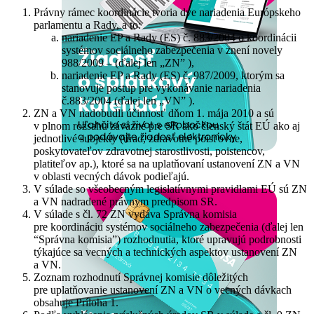
Právny rámec koordinácie tvoria dve nariadenia Európskeho
parlamentu a Rady, a to:
nariadenie EP a Rady (ES) č. 883/2004 o koordinácii
systémov sociálneho zabezpečenia v znení novely
988/2009 – (ďalej len „ZN” ),
nariadenie EP a Rady (ES) č. 987/2009, ktorým sa
stanovuje postup pre vykonávanie nariadenia
č.883/2004 (ďalej len „VN” ).
ZN a VN nadobudli účinnosť dňom 1. mája 2010 a sú
v plnom rozsahu záväzné pre SR ako členský štát EÚ ako aj
jednotlivé subjekty (úrad, zdravotné poisťovne,
poskytovateľov zdravotnej starostlivosti, poistencov,
platiteľov ap.), ktoré sa na uplatňovaní ustanovení ZN a VN
v oblasti vecných dávok podieľajú.
V súlade so všeobecným legislatívnymi pravidlami EÚ sú ZN
a VN nadradené právnym predpisom SR.
V súlade s čl. 72 ZN vydáva Správna komisia
pre koordináciu systémov sociálneho zabezpečenia (ďalej len
“Správna komisia”) rozhodnutia, ktoré upravujú podrobnosti
týkajúce sa vecných a technických aspektov ustanovení ZN
a VN.
Zoznam rozhodnutí Správnej komisie dôležitých
pre uplatňovanie ustanovení ZN a VN o vecných dávkach
obsahuje Príloha 1.