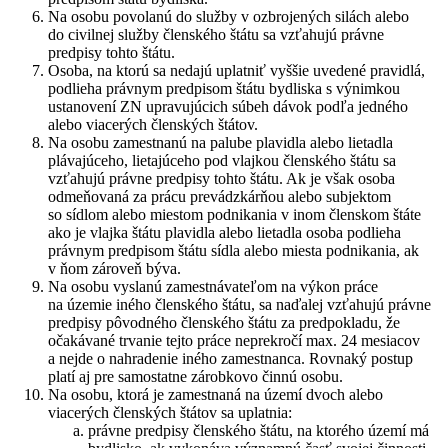
Na osobu povolanú do služby v ozbrojených silách alebo
do civilnej služby členského štátu sa vzťahujú právne
predpisy tohto štátu.
Osoba, na ktorú sa nedajú uplatniť vyššie uvedené pravidlá,
podlieha právnym predpisom štátu bydliska s výnimkou
ustanovení ZN upravujúcich súbeh dávok podľa jedného
alebo viacerých členských štátov.
Na osobu zamestnanú na palube plavidla alebo lietadla
plávajúceho, lietajúceho pod vlajkou členského štátu sa
vzťahujú právne predpisy tohto štátu. Ak je však osoba
odmeňovaná za prácu prevádzkárňou alebo subjektom
so sídlom alebo miestom podnikania v inom členskom štáte
ako je vlajka štátu plavidla alebo lietadla osoba podlieha
právnym predpisom štátu sídla alebo miesta podnikania, ak
v ňom zároveň býva.
Na osobu vyslanú zamestnávateľom na výkon práce
na územie iného členského štátu, sa naďalej vzťahujú právne
predpisy pôvodného členského štátu za predpokladu, že
očakávané trvanie tejto práce neprekročí max. 24 mesiacov
a nejde o nahradenie iného zamestnanca. Rovnaký postup
platí aj pre samostatne zárobkovo činnú osobu.
Na osobu, ktorá je zamestnaná na území dvoch alebo
viacerých členských štátov sa uplatnia:
právne predpisy členského štátu, na ktorého území má