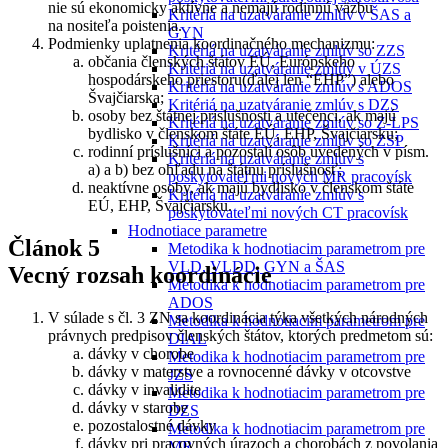
nie sú ekonomicky aktívne a nemajú rodinnú väzbu
Kritériá na uzatváranie zmlúv v ŠAS a
na nositeľa poistenia.
GYN
Podmienky uplatnenia koordinačného mechanizmu:
Kritériá na uzatváranie zmlúv so ZZS
občania členských štátov EÚ, Európskeho
Kritériá na uzatváranie zmlúv v ÚZS
hospodárskeho priestoru(ďalej len “EHP”) alebo
Kritériá na uzatváranie zmlúv s ADOS
Švajčiarska;
Kritériá na uzatváranie zmlúv s DZS
osoby bez štátnej príslušnosti a utečenci, ak majú
Kritériá na uzatváranie zmlúv so Z-LPS
bydlisko v členskom štáte EÚ, EHP, Švajčiarsku;
Kritériá na uzatváranie zmlúv so ZSP
rodinní príslušníci a pozostalí osôb uvedených v písm.
Kritériá na uzatváranie zmlúv s
a) a b) bez ohľadu na štátnu príslušnosť;
poskytovateľmi nových MR pracovísk
neaktívne osoby, ak majú bydlisko v členskom štáte
Kritériá na uzatváranie zmlúv s
EÚ, EHP, Švajčiarsku.
poskytovateľmi nových CT pracovísk
Hodnotiace parametre
Článok 5
Metodika k hodnotiacim parametrom pre
VLD, VLDD, GYN a ŠAS
Vecný rozsah koordinácie
Metodika k hodnotiacim parametrom pre
ADOS
V súlade s čl. 3 ZN sa koordinácia týka všetkých národných
Metodika k hodnotiacim parametrom pre
právnych predpisov členských štátov, ktorých predmetom sú:
DIAL
dávky v chorobe
Metodika k hodnotiacim parametrom pre
dávky v materstve a rovnocenné dávky v otcovstve
JZS
dávky v invalidite
Metodika k hodnotiacim parametrom pre
dávky v starobe
DZS
pozostalostné dávky
Metodika k hodnotiacim parametrom pre
dávky pri pracovných úrazoch a chorobách z povolania
MR