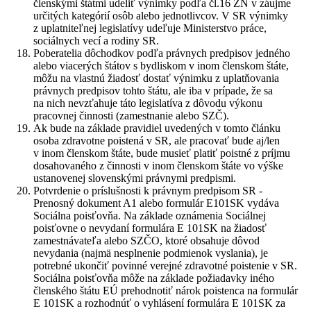
členskými štátmi udeliť výnimky podľa čl.16 ZN v záujme
určitých kategórií osôb alebo jednotlivcov. V SR výnimky
z uplatniteľnej legislatívy udeľuje Ministerstvo práce,
sociálnych vecí a rodiny SR.
Poberatelia dôchodkov podľa právnych predpisov jedného
alebo viacerých štátov s bydliskom v inom členskom štáte,
môžu na vlastnú žiadosť dostať výnimku z uplatňovania
právnych predpisov tohto štátu, ale iba v prípade, že sa
na nich nevzťahuje táto legislatíva z dôvodu výkonu
pracovnej činnosti (zamestnanie alebo SZČ).
Ak bude na základe pravidiel uvedených v tomto článku
osoba zdravotne poistená v SR, ale pracovať bude aj/len
v inom členskom štáte, bude musieť platiť poistné z príjmu
dosahovaného z činnosti v inom členskom štáte vo výške
ustanovenej slovenskými právnymi predpismi.
Potvrdenie o príslušnosti k právnym predpisom SR -
Prenosný dokument A1 alebo formulár E101SK vydáva
Sociálna poisťovňa. Na základe oznámenia Sociálnej
poisťovne o nevydaní formulára E 101SK na žiadosť
zamestnávateľa alebo SZČO, ktoré obsahuje dôvod
nevydania (najmä nesplnenie podmienok vyslania), je
potrebné ukončiť povinné verejné zdravotné poistenie v SR.
Sociálna poisťovňa môže na základe požiadavky iného
členského štátu EÚ prehodnotiť nárok poistenca na formulár
E 101SK a rozhodnúť o vyhlásení formulára E 101SK za