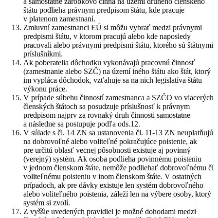
a samostatne zárobkovo činná na území druhého členského
štátu podlieha právnym predpisom štátu, kde pracuje
v platenom zamestnaní.
Zmluvní zamestnanci EÚ si môžu vybrať medzi právnymi
predpismi štátu, v ktorom pracujú alebo kde naposledy
pracovali alebo právnymi predpismi štátu, ktorého sú štátnymi
príslušníkmi.
Ak poberatelia dôchodku vykonávajú pracovnú činnosť
(zamestnanie alebo SZČ) na území iného štátu ako štát, ktorý
im vypláca dôchodok, vzťahuje sa na nich legislatíva štátu
výkonu práce.
V prípade súbehu činností zamestnanca a SZČO vo viacerých
členských štátoch sa posudzuje príslušnosť k právnym
predpisom najprv za rovnaký druh činnosti samostatne
a následne sa postupuje podľa ods.12.
V súlade s čl. 14 ZN sa ustanovenia čl. 11-13 ZN neuplatňujú
na dobrovoľné alebo voliteľné pokračujúce poistenie, ak
pre určitú oblasť vecnej pôsobnosti existuje aj povinný
(verejný) systém. Ak osoba podlieha povinnému poisteniu
v jednom členskom štáte, nemôže podliehať dobrovoľnému či
voliteľnému poisteniu v inom členskom štáte. V ostatných
prípadoch, ak pre dávky existuje len systém dobrovoľného
alebo voliteľného poistenia, záleží len na výbere osoby, ktorý
systém si zvolí.
Z vyššie uvedených pravidiel je možné dohodami medzi