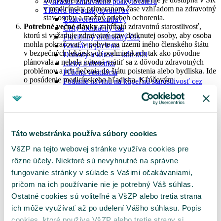
Vyhľadať zmluvného poskytovateľa
v medicínsky primeranom čase vzhľadom na zdravotný
Tlačivá pre poskytovateľov
stav osoby a možný priebeh ochorenia.
Uzatvorenie zmluvy
Potrebné vecné dávky
zahŕňajú zdravotnú starostlivosť,
Čistý ordinačný čas
ktorú si vyžaduje zdravotný stav dotknutej osoby, aby osoba
Flexibilný ordinačný čas
mohla pokračovať v pobyte na území iného členského štátu
Edukácia pacienta
v bezpečných lekárskych podmienkach tak ako pôvodne
Dohody lekárov – kód 099
plánovala a nebola nútená vrátiť sa z dôvodu zdravotných
Lieky a dietetika
problémov a ich liečenia do štátu poistenia alebo bydliska. Ide
Pľúcna ventilácia
o posúdenie medicínskeho hľadiska. Kľúčovým
Podanie návrhu na kúpeľnú starostlivosť cez
a rozhodujúcim kritériom je posúdenie lekára v konkrétnom
portál PZS
prípade, či dávky majú alebo nemajú byť priznané.
Kontakt pre poskytovateľov zdravotnej starostlivosti
Je jednoznačné, že pod daný rozsah spadá akékoľvek
Ukrajina
ošetrenie ambulanciou lekárskej služby prvej pomoci
Osoby podľa zákona č. 580/2004 Z.z. §9 a §11
a záchrannej zdravotnej služby. Konzultácia
MenuBanner
u praktického lekára spĺňa toto medicínske kritérium, ak
Táto webstránka používa súbory cookies
ide o prvotnú konzultáciu a prvú diagnostiku
VšZP na tejto webovej stránke využíva cookies pre
zdravotného problému. Preventívna zdravotná
starostlivosť, ako aj očkovania, sú vyňaté z rozsahu
rôzne účely. Niektoré sú nevyhnutné na správne
potrebnej zdravotnej starostlivosti, okrem prípadov keď
fungovanie stránky v súlade s Vašimi očakávaniami,
O nás
sa stanú nevyhnutnými z dôvodu ochrany verejného
pričom na ich používanie nie je potrebný Váš súhlas.
O nás
zdravia (možné epidémie ap.) alebo kde sa pre dĺžku
Organizačná štruktúra
pobytu považujú za odôvodnené, dlhodobé pobyty len
Ostatné cookies sú voliteľné a VšZP alebo tretia strana
Informácie pre médiá
na Európsky preukaz zdravotného poistenia (ďalej len
ich môže využívať až po udelení Vášho súhlasu. Popis
Tlačové správy
“EPZP”). Potrebné vecné dávky ďalej nevylučujú
cookies, ktoré používa VšZP alebo tretie strany si
Logo VšZP