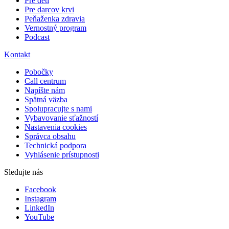
Pre deti
Pre darcov krvi
Peňaženka zdravia
Vernostný program
Podcast
Kontakt
Pobočky
Call centrum
Napíšte nám
Spätná väzba
Spolupracujte s nami
Vybavovanie sťažností
Nastavenia cookies
Správca obsahu
Technická podpora
Vyhlásenie prístupnosti
Sledujte nás
Facebook
Instagram
LinkedIn
YouTube