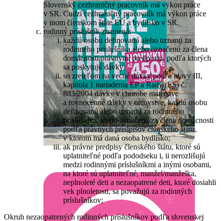
Slovenský cezhraničný pracovník má výkon práce
v SR. Cudzí cezhraničný pracovník má výkon práce
v inom členskom štáte EÚ a bydlisko v SR.
rodinný príslušník znamená:
každú osobu definovaná alebo uznanú za
rodinného príslušníka,alebo označenú za člena
domácnosti právnymi predpismi, podľa ktorých
sa poskytujú dávky;
so zreteľom na vecné dávky podľa hlavy III,
kapitola 1 nariadenia EP a Rady (ES) č.
883/2004 dávky v chorobe materstve
a rovnocenné dávky v otcovstve, každú osobu
definovanú alebo uznanú za rodinného
príslušníka, alebo označenú za člena domácnosti
podľa právnych predpisov členského štátu,
v ktorom má daná osoba bydlisko;
ak právne predpisy členského štátu, ktoré sú
uplatniteľné podľa pododseku i, ii nerozlišujú
medzi rodinnými príslušníkmi a inými osobami,
na ktoré sú uplatniteľné, manžel/manželka,
neplnoleté deti a nezaopatrené deti, ktoré dosiahli
vek plnoletosti, sa považujú za rodinných
príslušníkov;
Okruh nezaopatrených rodinných príslušníkov podľa slovenskej