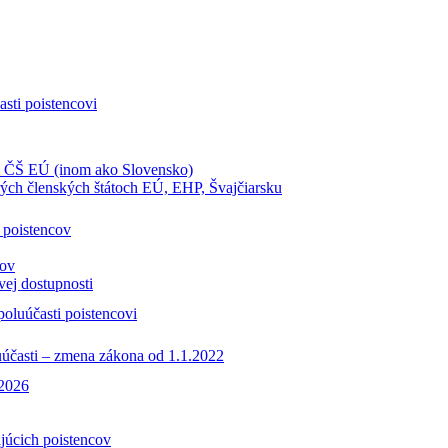
sti poistencovi
 ČŠ EÚ (inom ako Slovensko)
ch členských štátoch EÚ, EHP, Švajčiarsku
 poistencov
cov
vej dostupnosti
oluúčasti poistencovi
luúčasti – zmena zákona od 1.1.2022
.2026
ajúcich poistencov