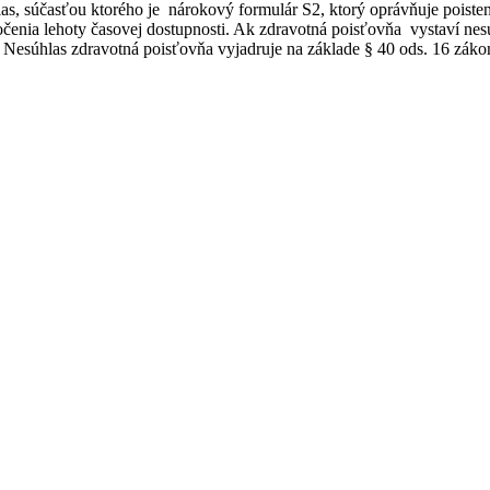
las, súčasťou ktorého je nárokový formulár S2, ktorý oprávňuje poiste
očenia lehoty časovej dostupnosti. Ak zdravotná poisťovňa vystaví n
. Nesúhlas zdravotná poisťovňa vyjadruje na základe § 40 ods. 16 záko