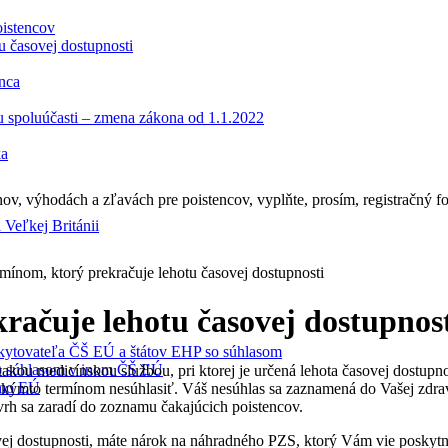
oistencov
u časovej dostupnosti
enca
tu spoluúčasti – zmena zákona od 1.1.2022
ka
ov, výhodách a zľavách pre poistencov, vyplňte, prosím, registračný fo
 Veľkej Británii
rmínom, ktorý prekračuje lehotu časovej dostupnosti
račuje lehotu časovej dostupnos
oskytovateľa ČŠ EÚ a štátov EHP so súhlasom
 so súhlasom v inom ČŠ EÚ
akou medicínskou službou, pri ktorej je určená lehota časovej dostupn
imo EÚ
s takýmto termínom nesúhlasiť. Váš nesúhlas sa zaznamená do Vašej zdr
vrh sa zaradí do zoznamu čakajúcich poistencov.
vej dostupnosti, máte nárok na náhradného PZS, ktorý Vám vie poskytnú