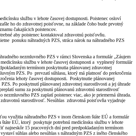
icínsku službu v lehote časovej dostupnosti. Poistenec osloví
 zašle ho do zdravotnej poisťovne, na základe čoho bude prvotný
zoznamu čakajúcich poistencov.
rebné aby poistenec kontaktoval zdravotnú poisťovňu.
dmietne ponuku náhradných PZS, stráca nárok na náhradného PZS
a náhradného nezmluvného PZS v rámci Slovenska a formulár „Záujem
 medicínsku službu v lehote časovej dostupnosti a vyplnený formulár
redpokladaným termínom poskytnutia plánovanej zdravotnej
mluvným PZS. Po prevzatí súhlasu, ktorý má platnosť do prekročenia
kročenia lehoty časovej dostupnosti. Poskytnutie plánovanej
. Po poskytnutí plánovanej zdravotnej starostlivosti a jej úhrade
replatí sumu za poskytnutú plánovanú zdravotnú starostlivosť
o nezmluvného PZS zaplatí poistenec viac, ako je priemerná úhrada.
zdravotnú starostlivosť. Nesúhlas zdravotná poisťovňa vyjadruje
osťou využitia náhradného PZS v inom členskom štáte EÚ a formulár
 štáte EÚ, ktorý poskytuje potrebnú medicínsku službu v lehote
ručiť najneskôr 15 pracovných dní pred predpokladaným termínom
a vystaví súhlas alebo nesúhlas s náhradným PZS z iného členského