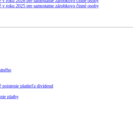
é v roku 2026 pre samostatne zárobkovo činné osoby
é v roku 2025 pre samostatne zárobkovo činné osoby
stného
poistenie platiteľa dividend
nie platby