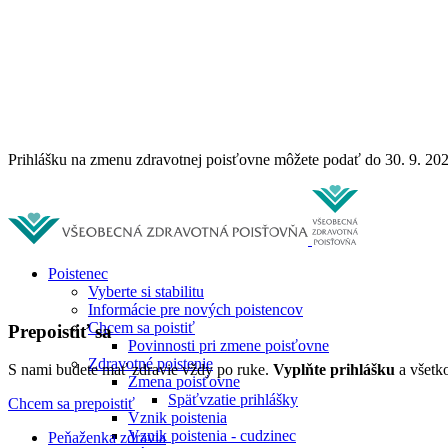
Prihlášku na zmenu zdravotnej poisťovne môžete podať do 30. 9. 20
Poistenec
Vyberte si stabilitu
Informácie pre nových poistencov
Chcem sa poistiť
Prepoistiť sa
Povinnosti pri zmene poisťovne
Zdravotné poistenie
S nami budete mať zdravie vždy po ruke.
Vyplňte prihlášku
a všetko
Zmena poisťovne
Späťvzatie prihlášky
Chcem sa prepoistiť
Vznik poistenia
Vznik poistenia - cudzinec
Peňaženka zdravia