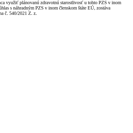
nca využiť plánovanú zdravotnú starostlivosť u tohto PZS v inom
esúhlas s náhradným PZS v inom členskom štáte EÚ, zostáva
na č. 540/2021 Z. z.