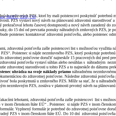
dných zmluvných PZS, ktorí by mali poistencovi poskytnúť potrebnú med
pisov SR/EÚ, EHP, CH
ivosti. PZS vystaví nový návrh na plánovanú zdravotnú starostlivosť a
orý prekračoval lehotu časovej dostupnosti) a nový návrh zaradený do 
uky, do 15 dní od prevzatia ponuky náhradných zmluvných PZS, je pot
ebude poistenec kontaktovať zdravotnú poisťovňu, alebo poistenec o
ami, zdravotná poisťovňa zašle poistencovi list s možnosťou využiti
o PZS“. Poistenec si nájde nezmluvného PZS, ktorý poskytuje potrebnú
 do zdravotnej poisťovne doručiť najneskôr 15 pracovných dní pred p
í zdravotná poisťovňa vystaví súhlas alebo nesúhlas s náhradným nez
tie zdravotnej starostlivosti u tohto PZS a to najneskôr do dátumu pre
stenec
uhrádza na svoje náklady priamo
náhradnému nezmluvnému PZS
okumentáciou do zdravotnej poisťovne. Následne zdravotná poisťovňa p
tlivosť bola poskytnutá u zmluvného PZS. Môže sa stať, že u náhradnéh
ným nezmluvným PZS, zostáva v platnosti prvotný návrh na plánovanú 
čakacími lehotami, zdravotná poisťovňa zašle poistencovi list s možn
ZS v inom členskom štáte EÚ“ . Poistenec si nájde PZS v inom členskom
 formulár. Vyplnený formulár je potrebné do zdravotnej poisťovne do
 náhradný PZS v inom členskom štáte EÚ. Do 10 dní zdravotná poisťovň