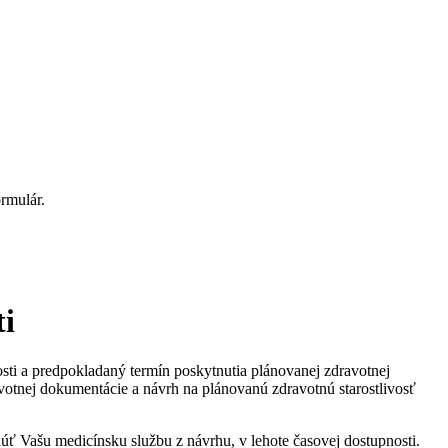
rmulár.
ti
osti a predpokladaný termín poskytnutia plánovanej zdravotnej
avotnej dokumentácie a návrh na plánovanú zdravotnú starostlivosť
ť Vašu medicínsku službu z návrhu, v lehote časovej dostupnosti.