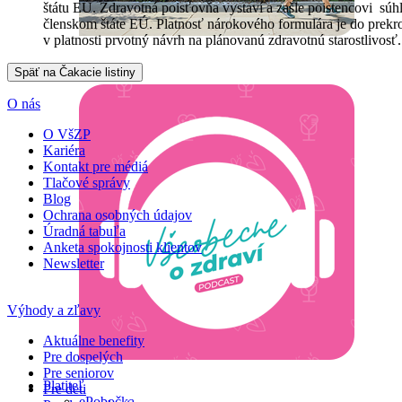
štátu EÚ. Zdravotná poisťovňa vystaví a zašle poistencovi súh
členskom štáte EÚ. Platnosť nárokového formulára je do prekr
v platnosti prvotný návrh na plánovanú zdravotnú starostlivosť
O nás
O VšZP
Kariéra
Kontakt pre médiá
Tlačové správy
Blog
Ochrana osobných údajov
Úradná tabuľa
Anketa spokojnosti klientov
Newsletter
Výhody a zľavy
Aktuálne benefity
Pre dospelých
Pre seniorov
Platiteľ
Pre deti
ePobočka