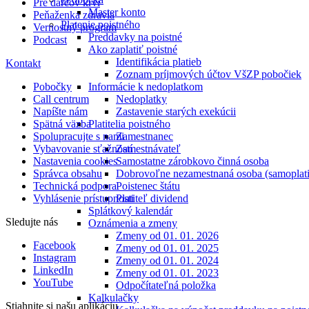
Pre darcov krvi
Master konto
Peňaženka zdravia
Platenie poistného
Vernostný program
Preddavky na poistné
Podcast
Ako zaplatiť poistné
Identifikácia platieb
Kontakt
Zoznam príjmových účtov VšZP pobočiek
Pobočky
Informácie k nedoplatkom
Call centrum
Nedoplatky
Napíšte nám
Zastavenie starých exekúcii
Spätná väzba
Platitelia poistného
Spolupracujte s nami
Zamestnanec
Vybavovanie sťažností
Zamestnávateľ
Nastavenia cookies
Samostatne zárobkovo činná osoba
Správca obsahu
Dobrovoľne nezamestnaná osoba (samoplati
Technická podpora
Poistenec štátu
Vyhlásenie prístupnosti
Platiteľ dividend
Splátkový kalendár
Sledujte nás
Oznámenia a zmeny
Zmeny od 01. 01. 2026
Facebook
Zmeny od 01. 01. 2025
Instagram
Zmeny od 01. 01. 2024
LinkedIn
Zmeny od 01. 01. 2023
YouTube
Odpočítateľná položka
Kalkulačky
Stiahnite si našu aplikáciu