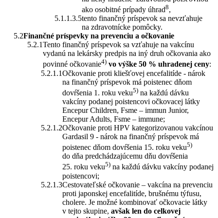
8
ako osobitné prípady úhrad
,
tento finančný príspevok sa nevzťahuje
na zdravotnícke pomôcky.
Finančné príspevky na prevenciu a očkovanie
Tento finančný príspevok sa vzťahuje na vakcínu
vydanú na lekársky predpis na iný druh očkovania ako
4)
povinné očkovanie
vo výške 50 % uhradenej ceny
:
Očkovanie proti kliešťovej encefalitíde - nárok
na finančný príspevok má poistenec dňom
5)
dovŕšenia 1. roku veku
na každú dávku
vakcíny podanej poistencovi očkovacej látky
Encepur Children, Fsme – immun Junior,
Encepur Adults, Fsme – immune;
Očkovanie proti HPV kategorizovanou vakcínou
Gardasil 9 - nárok na finančný príspevok má
5)
poistenec dňom dovŕšenia 15. roku veku
do dňa predchádzajúcemu dňu dovŕšenia
5)
25. roku veku
na každú dávku vakcíny podanej
poistencovi;
Cestovateľské očkovanie – vakcína na prevenciu
proti japonskej encefalitíde, brušnému týfusu,
cholere. Je možné kombinovať očkovacie látky
v tejto skupine,
avšak len do celkovej