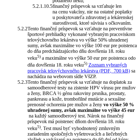
podaného lieku;
finančný príspevok sa vzťahuje len
na cenu vakcíny, nie na ostatné poplatky
u poskytovateľa zdravotnej a lekárenskej
starostlivosti, ktoré súvisia s očkovaním.
Tento finančný príspevok sa vzťahuje na preventívne
športové prehliadky vykonané vybraným pracoviskom
telovýchovného lekárstva vo výške 50% uhradenej
sumy, avšak maximálne vo výške 100 eur pre poistenca
do dňa predchádzajúceho dňu dovŕšenia 18. roku
5)
veku
a maximálne vo výške 50 eur pre poistenca odo
5)
dňa dovŕšenia 18. roku veku
Zoznam vybraných
pracovísk telovýchovného lekárstva (PDF, 700 kB)
sa
nachádza na webovom sídle VšZP.
Tento finančný príspevok sa vzťahuje na doplatok za
samoodberové testy na zistenie HPV vírusu pre mužov
a ženy, BRCA ½ génu rakoviny prsníka, prostaty,
pankreasu a kože, trombofilné mutácie a sexuálne
prenosné ochorenia pre mužov a ženy
vo výške 50 %
uhradenej sumy, avšak maximálne vo výške 45 eur
na každý samoodberový test. Nárok na finančný
príspevok má poistenec dňom dovŕšenia 18. roku
5)
veku
. Test musí byť vyhodnotený zmluvným
zariadením spoločných vyšetrovacích a liečebných
zložiek a vykázaný na poistenca do 60 dní od kúpy