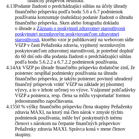
finančný príspevok neuhradí.
Podanie žiadosti o predchádzajúci súhlas na účely úhrady
finančného príspevku podľa bodu 5.6 a 6.7 podmienok
používania konzumuje (nahrádza) podanie žiadosti o úhradu
finančného príspevku. Sken alebo fotografiu dokladu
o úhrade a
Záznam o poskytnutí zdravotnej starostlivosti
poskytnutej nezmluvným poskytovateľom zdravotnej
starostlivosti
, ktorého vzor je publikovaný na webovom sídle
VšZP v časti Peňaženka zdravia, vyplnený nezmluvným
poskytovateľom zdravotnej starostlivosti, je potrebné doplniť
do 60 dní odo dňa podania žiadosti o predchádzajúci súhlas
podľa bodu 5.6.2.2 a 6.7.2.2 podmienok používania.
Ak VšZP po úhrade finančného príspevku dodatočne zistí, že
poistenec nespĺňal podmienky používania na úhradu
finančného príspevku, je takýto poistenec povinný uhradený
finančný príspevok vrátiť VšZP na základe jej písomnej
výzvy, a to v lehote určenej vo výzve. Vzájomné pohľadávky
VšZP a poistenca, resp. člena sa môžu vysporiadať formou
jednostranného započítavania.
50 % výšky finančného príspevku člena skupiny Peňaženky
zdravia MAXI, na ktorý má člen nárok v zmysle týchto
podmienok používania, môže byť poskytnutých inému
členovi s nárokom na čerpanie finančných príspevkov
Peňaženky zdravia MAXI. Správca koná v mene členov
skupiny.