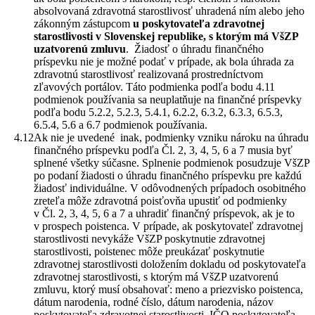
absolvovaná zdravotná starostlivosť uhradená ním alebo jeho
zákonným zástupcom
u poskytovateľa zdravotnej
starostlivosti v Slovenskej republike, s ktorým má VšZP
uzatvorenú zmluvu
. Žiadosť o úhradu finančného
príspevku nie je možné podať v prípade, ak bola úhrada za
zdravotnú starostlivosť realizovaná prostredníctvom
zľavových portálov. Táto podmienka podľa bodu 4.11
podmienok používania sa neuplatňuje na finančné príspevky
podľa bodu 5.2.2, 5.2.3, 5.4.1, 6.2.2, 6.3.2, 6.3.3, 6.5.3,
6.5.4, 5.6 a 6.7 podmienok používania.
Ak nie je uvedené inak, podmienky vzniku nároku na úhradu
finančného príspevku podľa Čl. 2, 3, 4, 5, 6 a 7 musia byť
splnené všetky súčasne. Splnenie podmienok posudzuje VšZP
po podaní žiadosti o úhradu finančného príspevku pre každú
žiadosť individuálne. V odôvodnených prípadoch osobitného
zreteľa môže zdravotná poisťovňa upustiť od podmienky
v Čl. 2, 3, 4, 5, 6 a 7 a uhradiť finančný príspevok, ak je to
v prospech poistenca. V prípade, ak poskytovateľ zdravotnej
starostlivosti nevykáže VšZP poskytnutie zdravotnej
starostlivosti, poistenec môže preukázať poskytnutie
zdravotnej starostlivosti doložením dokladu od poskytovateľa
zdravotnej starostlivosti, s ktorým má VšZP uzatvorenú
zmluvu, ktorý musí obsahovať: meno a priezvisko poistenca,
dátum narodenia, rodné číslo, dátum narodenia, názov
poskytovateľa zdravotnej starostlivosti, IČO poskytovateľa