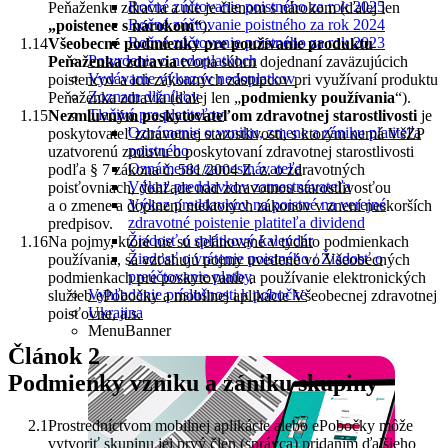
Ročné zúčtovanie poistného za rok 2025
Peňaženku zdravia a nie je členom s nárokom (ďalej len
Ročné zúčtovanie poistného za rok 2024
„poistenec s nárokom“
).
Ročné zúčtovanie poistného za rok 2023
Všeobecné podmienky pre používanie produktu
Potvrdenia o nedoplatkoch
Peňaženka zdravia
tvoria súhrn dojednaní zaväzujúcich
Vydávanie výkazov nedoplatkov
poistencov a ich zákonných zástupcov pri využívaní produktu
Zoznam dlžníkov
Peňaženka zdravia (ďalej len „
podmienky používania
“).
Tlačivá pre platiteľov
Nezmluvným poskytovateľom zdravotnej starostlivosti
je
Oznámenie o vzniku, zmene a zániku platiteľa
poskytovateľ zdravotnej starostlivosti, s ktorým nemá VšZP
poistného
uzatvorenú zmluvu o poskytovaní zdravotnej starostlivosti
Oznámenie zamestnávateľa
podľa § 7 zákona č. 581/2004 Z. z. o zdravotných
Výkaz preddavkov zamestnávateľa
poisťovniach, dohľade nad zdravotnou starostlivosťou
Výkaz preddavkov na poistné na verejné
a o zmene a doplnení niektorých zákonov v znení neskorších
zdravotné poistenie platiteľa dividend
predpisov.
Žiadosť o splátkový kalendár
Na pojmy, ktoré nie sú definované v týchto podmienkach
Žiadosť o vrátenie poistného / Žiadosť o
používania, sa vzťahujú pojmy uvedené vo Všeobecných
preúčtovanie platby
podmienkach pre poskytovanie a používanie elektronických
Vyhľadanie príslušnosti k pobočke
služieb ePobočky a mobilnej aplikácie Všeobecnej zdravotnej
Ukrajina
poisťovne, a.s.
MenuBanner
Článok 2
Podmienky vzniku a zániku skupiny
Prostredníctvom mobilnej aplikácie alebo ePobočky môže
vytvoriť skupinu jej prvý člen (správca) pridaním ďalšieho