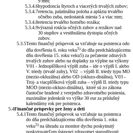
9 mm;
hypodoncia štyroch a viacerých trvalých zubov;
retencia, palatinálna poloha a aplázia trvalého
očného zuba, nedostatok miesta 5 a viac mm;
retencia trvalého horného rezáka;
výrazná rotácia očných zubov a rezákov nad
30 stupňov a vestibulárna dystopia očných
zubov.
Tento finančný príspevok sa vzťahuje na poistenca odo
5)
dňa dovŕšenia 6. roku veku
do dňa predchádzajúcemu
dňu dovŕšenia 15. roku veku5) za pečatenie zdravých
trvalých zubov alebo na doplatky za výplne na výkony
V01 - Jednoplôšková výplň zuba – ide o výplň I. alebo
V. triedy (trvalé zuby), V02 – výplň II. triedy typu MO
(mezio-okluzálna) alebo OD (okluzo-distálna), V03 -
Troj- a viacplôšková výplň zuba – výplň II. triedy typu
MOD (mezio-okluzo-distálna), ktoré sú zo zákona
čiastočne hradené z verejného zdravotného poistenia,
maximálne jedenkrát vo výške 30 eur za príslušný
kalendárny rok pre poistenca.
Finančné príspevky pre ženy a deti
Tento finančný príspevok sa vzťahuje na poistenca
do dňa predchádzajúcemu dňu dovŕšenia 1. roku
5)
veku
na úhradu za monitor dychu poskytnutý
poskytovateľom ústavnej zdravotnej starostlivosti