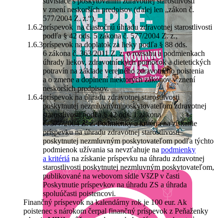
súvisiace s poskytovaním zdravotnej starostlivosti
v znení neskorších predpisov (ďalej len „zákon č.
577/2004 Z. z.“),
príspevok na čiastočnú úhradu zdravotnej starostlivosti
podľa § 42 ods. 5 zákona č. 577/2004 Z. z.,
príspevok na doplatok za lieky podľa § 88 ods.
6 zákona č. 363/2011 Z. z. o rozsahu a podmienkach
úhrady liekov, zdravotníckych pomôcok a dietetických
potravín na základe verejného zdravotného poistenia
a o zmene a doplnení niektorých zákonov v znení
neskorších predpisov.
príspevok na úhradu zdravotnej starostlivosti
poskytnutej nezmluvným poskytovateľom zdravotnej
starostlivosti podľa § 42 ods. 1 zákona
č. 577/2004 Z. z. Podmienky a kritéria na získanie
príspevku na úhradu zdravotnej starostlivosti
poskytnutej nezmluvným poskytovateľom podľa týchto
podmienok užívania sa nevzťahuje na
podmienky
a kritériá
na získanie príspevku na úhradu zdravotnej
starostlivosti poskytnutej nezmluvným poskytovateľom,
publikované na webovom sídle VšZP v časti
Poskytnutie príspevkov na úhradu ZS a úhrada
spoluúčasti poistencovi.
Finančný príspevok na kalendárny rok je 100 eur. Ak
poistenec s nárokom čerpal finančný príspevok z Peňaženky