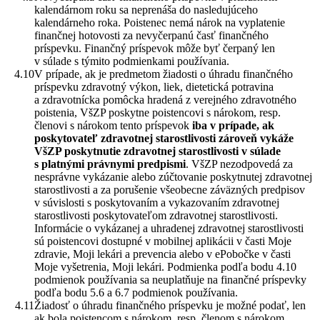
kalendárnom roku sa neprenáša do nasledujúceho
kalendárneho roka. Poistenec nemá nárok na vyplatenie
finančnej hotovosti za nevyčerpanú časť finančného
príspevku. Finančný príspevok môže byť čerpaný len
v súlade s týmito podmienkami používania.
V prípade, ak je predmetom žiadosti o úhradu finančného
príspevku zdravotný výkon, liek, dietetická potravina
a zdravotnícka pomôcka hradená z verejného zdravotného
poistenia, VšZP poskytne poistencovi s nárokom, resp.
členovi s nárokom tento príspevok
iba v prípade, ak
poskytovateľ zdravotnej starostlivosti zároveň vykáže
VšZP poskytnutie zdravotnej starostlivosti v súlade
s platnými právnymi predpismi
. VšZP nezodpovedá za
nesprávne vykázanie alebo zúčtovanie poskytnutej zdravotnej
starostlivosti a za porušenie všeobecne záväzných predpisov
v súvislosti s poskytovaním a vykazovaním zdravotnej
starostlivosti poskytovateľom zdravotnej starostlivosti.
Informácie o vykázanej a uhradenej zdravotnej starostlivosti
sú poistencovi dostupné v mobilnej aplikácii v časti Moje
zdravie, Moji lekári a prevencia alebo v ePobočke v časti
Moje vyšetrenia, Moji lekári. Podmienka podľa bodu 4.10
podmienok používania sa neuplatňuje na finančné príspevky
podľa bodu 5.6 a 6.7 podmienok používania.
Žiadosť o úhradu finančného príspevku je možné podať, len
ak bola poistencom s nárokom, resp. členom s nárokom