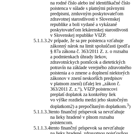
na rodné číslo alebo iné identifikačné číslo
poistenca v súlade s platnými právnymi
predpismi, zmluvným poskytovateľom
zdravotnej starostlivosti v Slovenskej
republike a boli vydané a vykázané
poskytovateľom lekárenskej starostlivosti
v Slovenskej republike VšZP.
v prípade, že sa pre poistenca vzťahuje
zákonný nárok na limit spoluúčasti (podľa
§ 87a zákona č. 363/2011 Z. z. o rozsahu
a podmienkach úhrady liekov,
zdravotníckych pomôcok a dietetických
potravín na základe verejného zdravotného
poistenia a o zmene a doplnení niektorých
zákonov v znení neskorších predpisov
v platnom znení) (ďalej len „zákon č.
363/2011 Z. z.“), VšZP poistencovi
preplatí doplatok za konkrétny liek
vo výške rozdielu medzi jeho skutočným
3
doplatkom2) a prepočítaným doplatkom.
)
tento finančný príspevok sa nevzťahuje
na lieky hradené v plnom rozsahu
poistencom.
tento finančný príspevok sa nevzťahuje
na lieky hradené zdravotnou poisťovňou