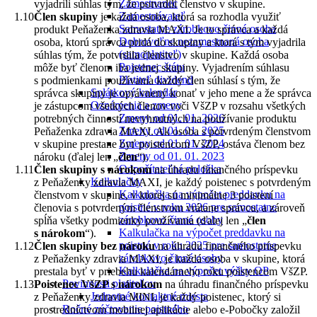
Zamestnanec
vyjadrili súhlas tým, že potvrdili členstvo v skupine.
Zamestnávateľ
Člen skupiny
je každá osoba, ktorá sa rozhodla využiť
Samostatne zárobkovo činná osoba
produkt Peňaženka zdravia MAXI. Je to správca a každá
Dobrovoľne nezamestnaná osoba
osoba, ktorú správca pridá do skupiny a ktorá s tým vyjadrila
(samoplatiteľ)
súhlas tým, že potvrdila členstvo v skupine. Každá osoba
Poistenec štátu
môže byť členom iba jednej skupiny. Vyjadrením súhlasu
Platiteľ dividend
s podmienkami používania každý člen súhlasí s tým, že
Splátkový kalendár
správca skupiny je oprávnený konať v jeho mene a že správca
Oznámenia a zmeny
je zástupcom všetkých členov voči VšZP v rozsahu všetkých
Zmeny od 01. 01. 2026
potrebných činností nevyhnutných na používanie produktu
Zmeny od 01. 01. 2025
Peňaženka zdravia MAXI. Ak osoba s potvrdeným členstvom
Zmeny od 01. 01. 2024
v skupine prestane byť poistencom VšZP, ostáva členom bez
Zmeny od 01. 01. 2023
nároku (ďalej len „
člen
“).
Odpočítateľná položka
Člen skupiny s nárokom
na úhradu finančného príspevku
Kalkulačky
z Peňaženky zdravia MAXI, je každý poistenec s potvrdeným
Kalkulačka na výpočet preddavku na
členstvom v skupine, v ktorej sú minimálne 3 poistení
poistné v roku 2026 pre samostatne
členovia s potvrdeným členstvom vrátane správcu, a zároveň
zárobkovo činné osoby
spĺňa všetky podmienky používania (ďalej len „
člen
Kalkulačka na výpočet preddavku na
s nárokom
“).
poistné v roku 2025 pre samostatne
Člen skupiny bez nároku
na úhradu finančného príspevku
zárobkovo činné osoby
z Peňaženky zdravia MAXI, je každá osoba v skupine, ktorá
Kalkulačka na výpočet výšky OP
prestala byť v priebehu kalendárneho roku poistencom VšZP.
Povinnosti platiteľov
Poistenec VšZP s nárokom
na úhradu finančného príspevku
Jednotné kontaktné miesta
z Peňaženky zdravia MINI, je každý poistenec, ktorý si
Ročné zúčtovanie poistného
prostredníctvom mobilnej aplikácie alebo e-Pobočky založil