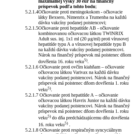
maximálnej výšky 30 eur na finančný
príspevok podľa tohto bodu
;
Očkovanie proti meningokokom - očkovacie
látky Bexsero, Nimenrix a Trumenba na každú
dávku vakcíny podanej poistencovi;
Očkovanie proti hepatitíde AB - očkovanie
kombinovanou očkovacou látkou TWINRIX
Adult sus. inj. 1x1 ml (20 μg/ml) proti vírusovej
hepatitíde typu A a vírusovej hepatitíde typu B
na každú dávku vakcíny podanej poistencovi.
Nárok na finančný príspevok má poistenec dňom
5)
dovŕšenia 16. roku veku
.
Očkovanie proti ovčím kiahňam – očkovanie
očkovacou látkou Varivax na každú dávku
vakcíny podanej poistencovi. Nárok na finančný
príspevok má poistenec dňom dovŕšenia 1. roku
5)
veku
.
Očkovanie proti hepatitíde A – očkovanie
očkovacou látkou Havrix Junior na každú dávku
vakcíny podanej poistencovi. Nárok na finančný
príspevok má poistenec dňom dovŕšenia 1. roku
5)
veku
do dňa predchádzajúcemu dňu dovŕšenia
5)
16. roku veku
.
Očkovanie proti respiračným syncyciálnym