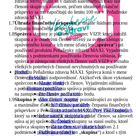
zdravia MINI, môže sa v danom kalendárnom roku stať
členom skupiny s nárokom, pričom uhradené finančné
príspevky sa mu započítajú do limitu 100 eur v Peňaženke
zdravia MAXI.
Úhrada finančného príspevku
je finálne štádium procesu
čerpania finančného príspevku.
Správca
skupiny je plnoletý poistenec VšZP, ktorý založil
skupinu a je ostatnými členmi určený za svojho zástupcu
oprávneného konať v ich mene (ďalej len „
správca
“) pri
používaní produktu Peňaženky zdravia MAXI. Vyjadrením
súhlasu s podmienkami používania členovia súhlasia, že
správca je zástupcom všetkých členov voči VšZP v rozsahu
všetkých potrebných činností nevyhnutných na používanie
Platiteľ
produktu Peňaženka zdravia MAXI. Správca koná v mene
ePobočka
členov na vlastnú zodpovednosť. Akýkoľvek úkon vykonaný
Master konto
správcom zaväzuje všetkých členov. Vyjadrením súhlasu
Platenie poistného
s podmienkami používania správca prijíma splnomocnenie
Preddavky na poistné
na zastupovanie členov podľa tohto bodu.
Ako zaplatiť poistné
Skupina
je súbor členov skupiny pozostávajúci zo správcu
Identifikácia platieb
a maximálne ďalších 7 členov pre účely čerpania finančných
Zoznam príjmových účtov VšZP pobočiek
príspevkov z Peňaženky zdravia MAXI. Prvý člen skupiny,
Informácie k nedoplatkom
ktorý sa rozhodne založiť skupinu a pridať členov, sa zároveň
Nedoplatky
stáva aj jej správcom. Členmi skupiny sa stanú osoby, ktoré
Zastavenie starých exekúcii
správca skupiny pridá za členov, v súlade s bodom 2.1
Platitelia poistného
podmienok používania (ďalej len „
skupina
“) a ktorí s tým