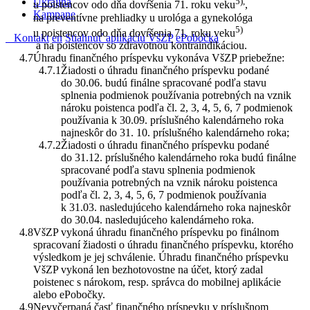
Ukrajina
5),
u poistencov odo dňa dovŕšenia 71. roku veku
,
Kampane
na preventívne prehliadky u urológa a gynekológa
5)
u poistencov odo dňa dovŕšenia 71. roku veku
Kontakt
en
Stiahnuť aplikáciu VšZP
ePobočka
a na poistencov so zdravotnou kontraindikáciou.
Úhradu finančného príspevku vykonáva VšZP priebežne:
Žiadosti o úhradu finančného príspevku podané
do 30.06. budú finálne spracované podľa stavu
splnenia podmienok používania potrebných na vznik
nároku poistenca podľa čl. 2, 3, 4, 5, 6, 7 podmienok
používania k 30.09. príslušného kalendárneho roka
najneskôr do 31. 10. príslušného kalendárneho roka;
Žiadosti o úhradu finančného príspevku podané
do 31.12. príslušného kalendárneho roka budú finálne
spracované podľa stavu splnenia podmienok
používania potrebných na vznik nároku poistenca
podľa čl. 2, 3, 4, 5, 6, 7 podmienok používania
k 31.03. nasledujúceho kalendárneho roka najneskôr
do 30.04. nasledujúceho kalendárneho roka.
VšZP vykoná úhradu finančného príspevku po finálnom
spracovaní žiadosti o úhradu finančného príspevku, ktorého
výsledkom je jej schválenie. Úhradu finančného príspevku
VšZP vykoná len bezhotovostne na účet, ktorý zadal
poistenec s nárokom, resp. správca do mobilnej aplikácie
alebo ePobočky.
Nevyčerpaná časť finančného príspevku v príslušnom