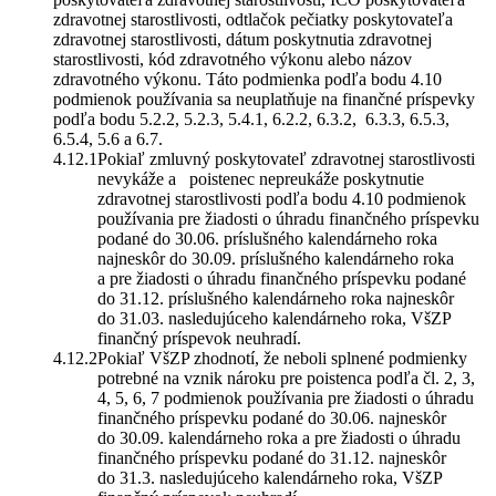
zdravotnej starostlivosti, odtlačok pečiatky poskytovateľa
zdravotnej starostlivosti, dátum poskytnutia zdravotnej
starostlivosti, kód zdravotného výkonu alebo názov
zdravotného výkonu. Táto podmienka podľa bodu 4.10
podmienok používania sa neuplatňuje na finančné príspevky
podľa bodu 5.2.2, 5.2.3, 5.4.1, 6.2.2, 6.3.2, 6.3.3, 6.5.3,
6.5.4, 5.6 a 6.7.
Pokiaľ zmluvný poskytovateľ zdravotnej starostlivosti
nevykáže a poistenec nepreukáže poskytnutie
zdravotnej starostlivosti podľa bodu 4.10 podmienok
používania pre žiadosti o úhradu finančného príspevku
podané do 30.06. príslušného kalendárneho roka
najneskôr do 30.09. príslušného kalendárneho roka
a pre žiadosti o úhradu finančného príspevku podané
do 31.12. príslušného kalendárneho roka najneskôr
do 31.03. nasledujúceho kalendárneho roka, VšZP
finančný príspevok neuhradí.
Pokiaľ VšZP zhodnotí, že neboli splnené podmienky
potrebné na vznik nároku pre poistenca podľa čl. 2, 3,
4, 5, 6, 7 podmienok používania pre žiadosti o úhradu
finančného príspevku podané do 30.06. najneskôr
do 30.09. kalendárneho roka a pre žiadosti o úhradu
finančného príspevku podané do 31.12. najneskôr
do 31.3. nasledujúceho kalendárneho roka, VšZP