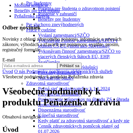
Pre študentov
Mobilná aplikácia
Poradňa pre študenta o zdravotnom poistení
Benefity pre celú rodinu
Poistenie v zahraničí
Peňaženka zdravia
Benefity pre študentov
Pre sluchovo znevýhodnených
Odber noviniek
Práca v cudzine
Vyslaní zamestnanci/SZČO
Novinky z oblasti zdravotného poistenia, informácie o zmenách
Vykonávate činnosť zamestnanca/SZČO v
zákonov, výhodách a zľavách pre poistencov, vyplňte, prosím,
jednom ČŠ EÚ (inom ako Slovensko)
registračný formulár.
Vykonávam činnosť zamestnanca/SZČO vo
viacerých členských štátoch EÚ, EHP,
E-mail
Švajčiarsku
Prihlásiť sa
Nezaopatrení rodinní príslušníci
Úvod
O nás
Podmienky používania elektronických služieb
Prenosný dokument S1
Všeobecné podmienky k produktu Peňaženka zdravia
Najčastejšie otázky
Zdravotná starostlivosť
Všeobecné podmienky k
Pevná sieť poskytovateľov k 1.1.2024
Preventívne prehliadky
Poskytovanie príspevkov na úhradu ZS a úhrada
produktu Peňaženka zdravia
spoluúčasti poistencovi
Dispenzárna starostlivosť
Kúpeľná starostlivosť
Obsahová navigácia
Kedy platiť za zdravotnú starostlivosť a kedy nie
Cenník zdravotníckych pomôcok platný od
Úvod
01.07.2026