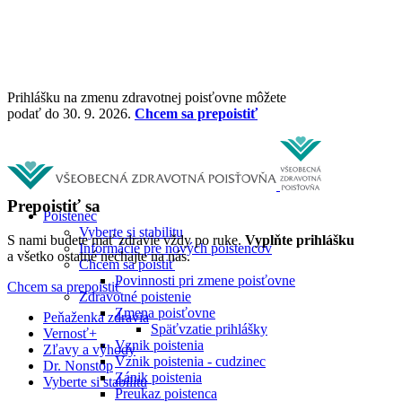
Prihlášku na zmenu zdravotnej poisťovne môžete
podať do 30. 9. 2026.
Chcem sa prepoistiť
Prepoistiť sa
Poistenec
Vyberte si stabilitu
S nami budete mať zdravie vždy po ruke.
Vyplňte prihlášku
Informácie pre nových poistencov
a všetko ostatné nechajte na nás.
Chcem sa poistiť
Povinnosti pri zmene poisťovne
Chcem sa prepoistiť
Zdravotné poistenie
Zmena poisťovne
Peňaženka zdravia
Späťvzatie prihlášky
Vernosť+
Vznik poistenia
Zľavy a výhody
Vznik poistenia - cudzinec
Dr. Nonstop
Zánik poistenia
Vyberte si stabilitu
Preukaz poistenca