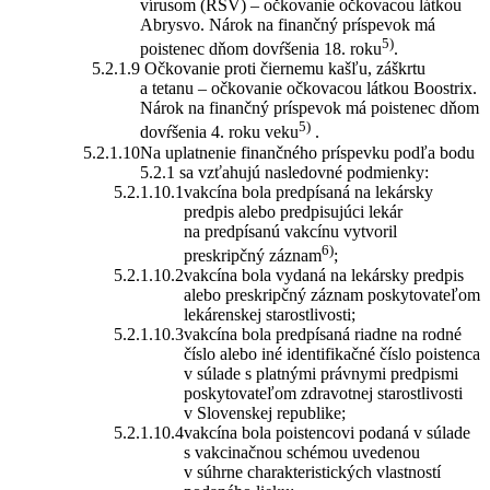
vírusom (RSV) – očkovanie očkovacou látkou
Abrysvo. Nárok na finančný príspevok má
5)
poistenec dňom dovŕšenia 18. roku
.
Očkovanie proti čiernemu kašľu, záškrtu
a tetanu – očkovanie očkovacou látkou Boostrix.
Nárok na finančný príspevok má poistenec dňom
5)
dovŕšenia 4. roku veku
.
Na uplatnenie finančného príspevku podľa bodu
5.2.1 sa vzťahujú nasledovné podmienky:
vakcína bola predpísaná na lekársky
predpis alebo predpisujúci lekár
na predpísanú vakcínu vytvoril
6)
preskripčný záznam
;
vakcína bola vydaná na lekársky predpis
alebo preskripčný záznam poskytovateľom
lekárenskej starostlivosti;
vakcína bola predpísaná riadne na rodné
číslo alebo iné identifikačné číslo poistenca
v súlade s platnými právnymi predpismi
poskytovateľom zdravotnej starostlivosti
v Slovenskej republike;
vakcína bola poistencovi podaná v súlade
s vakcinačnou schémou uvedenou
v súhrne charakteristických vlastností