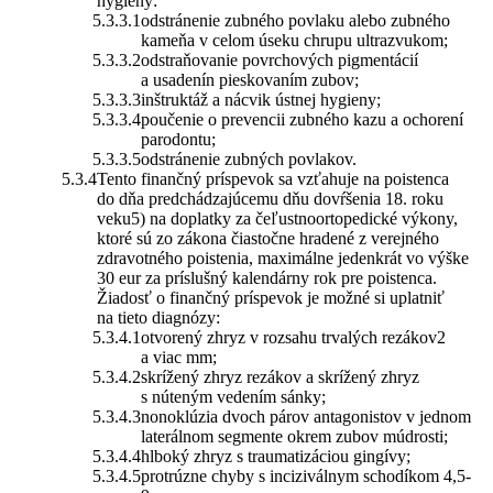
hygieny:
odstránenie zubného povlaku alebo zubného
kameňa v celom úseku chrupu ultrazvukom;
odstraňovanie povrchových pigmentácií
a usadenín pieskovaním zubov;
inštruktáž a nácvik ústnej hygieny;
poučenie o prevencii zubného kazu a ochorení
parodontu;
odstránenie zubných povlakov.
Tento finančný príspevok sa vzťahuje na poistenca
do dňa predchádzajúcemu dňu dovŕšenia 18. roku
veku5) na doplatky za čeľustnoortopedické výkony,
ktoré sú zo zákona čiastočne hradené z verejného
zdravotného poistenia, maximálne jedenkrát vo výške
30 eur za príslušný kalendárny rok pre poistenca.
Žiadosť o finančný príspevok je možné si uplatniť
na tieto diagnózy:
otvorený zhryz v rozsahu trvalých rezákov2
a viac mm;
skrížený zhryz rezákov a skrížený zhryz
s núteným vedením sánky;
nonoklúzia dvoch párov antagonistov v jednom
laterálnom segmente okrem zubov múdrosti;
hlboký zhryz s traumatizáciou gingívy;
protrúzne chyby s inciziválnym schodíkom 4,5-