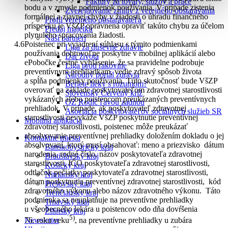
Faktúry za tovary, služby a práce
bodu a v zmysle podmienok používania. V prípade zistenia
Zverejňovanie zmlúv z verejného obstarávania
formálnej a zjavnej chyby v žiadosti o úhradu finančného
Profil verejného obstarávateľa
príspevku je VšZP oprávnená opraviť takúto chybu za účelom
Predaj majetku
plynulého spracovania žiadosti.
Naši partneri
Poistenec pri vyjadrení súhlasu s týmito podmienkami
Liga za duševné zdravie
používania dobrovoľne poskytne v mobilnej aplikácií alebo
Dar života
ePobočke čestné vyhlásenie, že sa pravidelne podrobuje
Liga proti rakovine
preventívnym prehliadkam, vedie zdravý spôsob života
Národný portál zdravia
a spĺňa podmienky používania. Túto skutočnosť bude VšZP
Beriete lieky s rozumom?
overovať na základe poskytovateľom zdravotnej starostlivosti
Slovenský Červený kríž
vykázaných alebo poistencom preukázaných preventívnych
OZ Rodič ľavou zadnou
prehliadok. V prípade, ak poskytovateľ zdravotnej
Asociácia poskytovateľov sociálnych služieb SR
starostlivosti nevykáže VšZP poskytnutie preventívnej
Mobilná aplikácia
zdravotnej starostlivosti, poistenec môže preukázať
absolvovanie preventívnej prehliadky doložením dokladu o jej
Kontaktné miesta
absolvovaní, ktorý musí obsahovať: meno a priezvisko dátum
Banskobystrický kraj
narodenia, rodné číslo, názov poskytovateľa zdravotnej
Bratislavský kraj
starostlivosti, IČO poskytovateľa zdravotnej starostlivosti,
Košický kraj
odtlačok pečiatky poskytovateľa zdravotnej starostlivosti,
Nitriansky kraj
dátum poskytnutia preventívnej zdravotnej starostlivosti, kód
Prešovský kraj
zdravotného výkonu alebo názov zdravotného výkonu. Táto
Trenčiansky kraj
podmienka sa neuplatňuje na preventívne prehliadky
Trnavský kraj
u všeobecného lekára u poistencov odo dňa dovŕšenia
Žilinský kraj
5)
Newsletter
76. roku veku
, na preventívne prehliadky u zubára