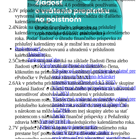
života podľa bodu 4.6 podmienok používania.
V prípade splnenia všetkých podmienok používania,
vytvorená skupina automaticky prechádza do ďalšieho
kalendárneho roka.
Nárok na úhradu finančného príspevku za príslušný
kalendárny rok vzniká od 01.01. príslušného kalendárneho
roka. Podať žiadosť o úhradu finančného príspevku za
príslušný kalendárny rok je možné len za zdravotnú
Poskytovateľ
starostlivosť absolvovanú a uhradenú v príslušnom
Aktuálne
kalendárnom roku.
Zmluvné vzťahy
Členstvo v skupine zaniká na základe žiadosti člena alebo
Všeobecné zmluvné podmienky
žiadosti správcu o zrušenie členstva niektorého člena,
Všeobecné zmluvné podmienky platné pre
kliknutím na príslušné pole v mobilnej aplikácii alebo
poskytovateľov zubno-lekárskej
ePobočke v Peňaženka zdravia MAXI.
starostlivosti účinné od 1.5.2022
Ak v priebehu príslušného kalendárneho roka bola v skupine
Všeobecné zmluvné podmienky účinné od
podaná žiadosť o úhradu finančného príspevku za zdravotnú
1.1.2021
starostlivosť absolvovanú a uhradenú v príslušnom
Všeobecné zmluvné podmienky platné pre
kalendárnom roku, žiaden člen s nárokom nemôže v rámci
zariadenia sociálnej pomoci účinné od
príslušného kalendárneho roka odísť do inej skupiny. Člen
1.7.2018
s nárokom sa môže stať členom inej skupiny alebo sa stať
Archív
poistencom s nárokom na finančné príspevky z Peňaženky
Verejný prísľub
zdravia MINI až od 01.01. nasledujúceho kalendárneho roka.
Kritériá na uzatváranie zmlúv
V prípade, že člen skupiny v priebehu kalendárneho roka
Kritériá na uzatváranie zmlúv s
prestane byť poistencom VšZP z dôvodu zániku verejného
poskytovateľmi zdravotnej starostlivosti
zdravotného poistenia v Slovenskej republike, zostáva členom