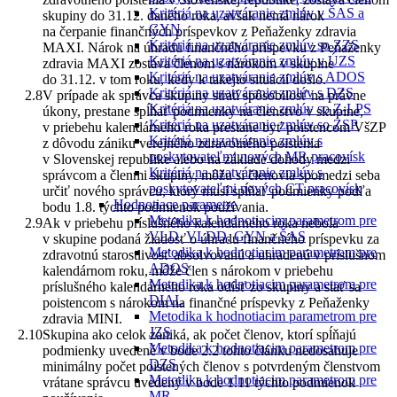
Kritériá na uzatváranie zmlúv v ŠAS a
skupiny do 31.12. daného roka, avšak nemá nárok
GYN
na čerpanie finančných príspevkov z Peňaženky zdravia
Kritériá na uzatváranie zmlúv so ZZS
MAXI. Nárok na úhradu finančného príspevku z Peňaženky
Kritériá na uzatváranie zmlúv v ÚZS
zdravia MAXI zostáva členom s nárokom v skupine
Kritériá na uzatváranie zmlúv s ADOS
do 31.12. v tom roku, kedy k takejto situácií došlo.
Kritériá na uzatváranie zmlúv s DZS
V prípade ak správca skupiny stratí spôsobilosť na právne
Kritériá na uzatváranie zmlúv so Z-LPS
úkony, prestane spĺňať podmienky na členstvo v skupine,
Kritériá na uzatváranie zmlúv so ZSP
v priebehu kalendárneho roka prestane byť poistencom VšZP
Kritériá na uzatváranie zmlúv s
z dôvodu zániku verejného zdravotného poistenia
poskytovateľmi nových MR pracovísk
v Slovenskej republike alebo na základe dohody medzi
Kritériá na uzatváranie zmlúv s
správcom a členmi skupiny, môžu si členovia spomedzi seba
poskytovateľmi nových CT pracovísk
určiť nového správcu, ktorý musí spĺňať podmienky podľa
Hodnotiace parametre
bodu 1.8. týchto podmienok používania.
Metodika k hodnotiacim parametrom pre
Ak v priebehu príslušného kalendárneho roka nebola
VLD, VLDD, GYN a ŠAS
v skupine podaná žiadosť o úhradu finančného príspevku za
Metodika k hodnotiacim parametrom pre
zdravotnú starostlivosť absolvovanú a uhradenú v príslušnom
ADOS
kalendárnom roku, môže člen s nárokom v priebehu
Metodika k hodnotiacim parametrom pre
príslušného kalendárneho roka odísť zo skupiny a stať sa
DIAL
poistencom s nárokom na finančné príspevky z Peňaženky
Metodika k hodnotiacim parametrom pre
zdravia MINI.
JZS
Skupina ako celok zaniká, ak počet členov, ktorí spĺňajú
Metodika k hodnotiacim parametrom pre
podmienky uvedené v bode 2.2 tohto článku nedosahuje
DZS
minimálny počet poistených členov s potvrdeným členstvom
Metodika k hodnotiacim parametrom pre
vrátane správcu uvedený v bode 1.11 týchto podmienok
MR