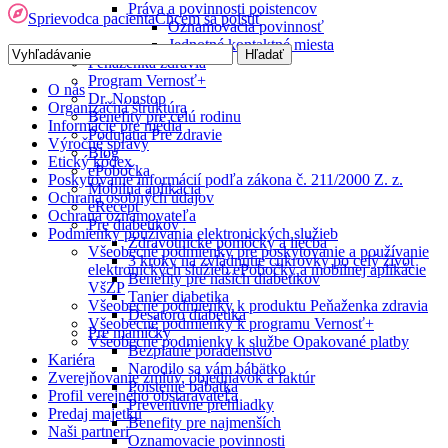
Práva a povinnosti poistencov
Sprievodca pacienta
Chcem sa poistiť
Oznamovacia povinnosť
Jednotné kontaktné miesta
Peňaženka zdravia
Program Vernosť+
O nás
Dr. Nonstop
Organizačná štruktúra
Benefity pre celú rodinu
Informácie pre médiá
Podujatia Pre zdravie
Výročné správy
Blog
Etický kódex
ePobočka
Poskytovanie informácií podľa zákona č. 211/2000 Z. z.
Mobilná aplikácia
Ochrana osobných údajov
eRecept
Ochrana oznamovateľa
Pre diabetikov
Podmienky používania elektronických služieb
Zdravotnícke pomôcky a liečba
Všeobecné podmienky pre poskytovanie a používanie
3 kroky na zvládnutie cukrovky po celý život
elektronických služieb ePobočky a mobilnej aplikácie
Benefity pre našich diabetikov
VšZP
Tanier diabetika
Všeobecné podmienky k produktu Peňaženka zdravia
Desatoro diabetika
Všeobecné podmienky k programu Vernosť+
Pre mamičky
Všeobecné podmienky k službe Opakované platby
Bezplatné poradenstvo
Kariéra
Narodilo sa vám bábätko
Zverejňovanie zmlúv, objednávok a faktúr
Poistenie bábätka
Profil verejného obstarávateľa
Preventívne prehliadky
Predaj majetku
Benefity pre najmenších
Naši partneri
Oznamovacie povinnosti