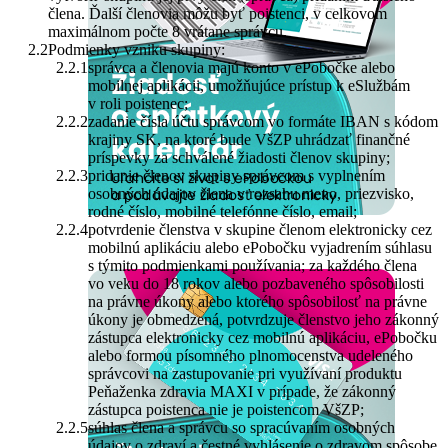
člena. Ďalší členovia môžu byť poistenci, v celkovom
maximálnom počte 8 vrátane správcu.
Podmienky vzniku skupiny:
správca a členovia majú konto v ePobočke alebo
mobilnej aplikácii, umožňujúce prístup k eSlužbám
v roli poistenec;
zadanie čísla účtu správcom vo formáte IBAN s kódom
krajiny SK, na ktoré bude VšZP uhrádzať finančné
príspevky za schválené žiadosti členov skupiny;
pridanie členov skupiny správcom s vyplnením
osobných údajov člena v rozsahu meno, priezvisko,
rodné číslo, mobilné telefónne číslo, email;
potvrdenie členstva v skupine členom elektronicky cez
mobilnú aplikáciu alebo ePobočku vyjadrením súhlasu
s týmito podmienkami používania; za každého člena
vo veku do 18 rokov alebo pozbaveného spôsobilosti
na právne úkony alebo ktorého spôsobilosť na právne
úkony je obmedzená, potvrdzuje členstvo jeho zákonný
zástupca elektronicky cez mobilnú aplikáciu, ePobočku
alebo formou písomného plnomocenstva udeleného
správcovi na zastupovanie pri využívaní produktu
Peňaženka zdravia MAXI v prípade, že zákonný
zástupca poistenca nie je poistencom VšZP;
súhlas člena a správcu so spracúvaním osobných
údajov o zdraví a čestné vyhlásenie o zdravom spôsobe