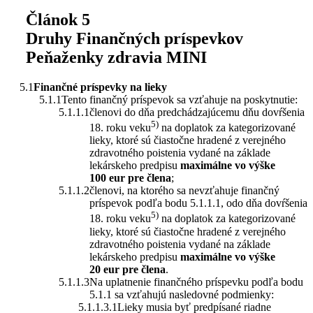
Článok 5
Druhy Finančných príspevkov
Peňaženky zdravia MINI
Finančné príspevky na lieky
Tento finančný príspevok sa vzťahuje na poskytnutie:
členovi do dňa predchádzajúcemu dňu dovŕšenia
5)
18. roku veku
na doplatok za kategorizované
lieky, ktoré sú čiastočne hradené z verejného
zdravotného poistenia vydané na základe
lekárskeho predpisu
maximálne vo výške
100 eur pre člena
;
členovi, na ktorého sa nevzťahuje finančný
príspevok podľa bodu 5.1.1.1, odo dňa dovŕšenia
5)
18. roku veku
na doplatok za kategorizované
lieky, ktoré sú čiastočne hradené z verejného
zdravotného poistenia vydané na základe
lekárskeho predpisu
maximálne vo výške
20 eur pre člena
.
Na uplatnenie finančného príspevku podľa bodu
5.1.1 sa vzťahujú nasledovné podmienky:
Lieky musia byť predpísané riadne