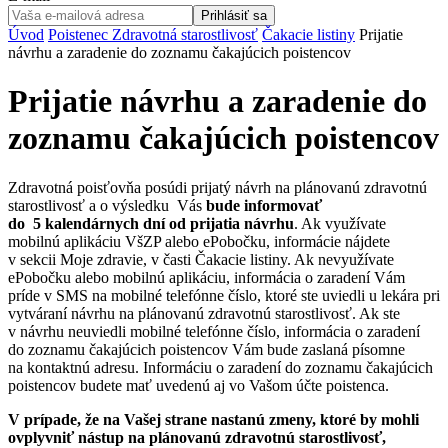
Prihlásiť sa
Úvod
Poistenec
Zdravotná starostlivosť
Čakacie listiny
Prijatie
návrhu a zaradenie do zoznamu čakajúcich poistencov
Prijatie návrhu a zaradenie do
zoznamu čakajúcich poistencov
Zdravotná poisťovňa posúdi prijatý návrh na plánovanú zdravotnú
starostlivosť a o výsledku Vás
bude informovať
do 5 kalendárnych dní od prijatia návrhu
. Ak využívate
mobilnú aplikáciu VšZP alebo ePobočku, informácie nájdete
v sekcii Moje zdravie, v časti Čakacie listiny. Ak nevyužívate
ePobočku alebo mobilnú aplikáciu, informácia o zaradení Vám
príde v SMS na mobilné telefónne číslo, ktoré ste uviedli u lekára pri
vytváraní návrhu na plánovanú zdravotnú starostlivosť. Ak ste
v návrhu neuviedli mobilné telefónne číslo, informácia o zaradení
do zoznamu čakajúcich poistencov Vám bude zaslaná písomne
na kontaktnú adresu. Informáciu o zaradení do zoznamu čakajúcich
poistencov budete mať uvedenú aj vo Vašom účte poistenca.
V prípade, že na Vašej strane nastanú zmeny, ktoré by mohli
ovplyvniť nástup na plánovanú zdravotnú starostlivosť,