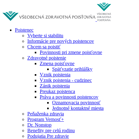
Poistenec
Vyberte si stabilitu
Informácie pre nových poistencov
Chcem sa poistiť
Povinnosti pri zmene poisťovne
Zdravotné poistenie
Zmena poisťovne
Späťvzatie prihlášky
Vznik poistenia
Vznik poistenia - cudzinec
Zánik poistenia
Preukaz poistenca
Práva a povinnosti poistencov
Oznamovacia povinnosť
Jednotné kontaktné miesta
Peňaženka zdravia
Program Vernosť+
Dr. Nonstop
Benefity pre celú rodinu
Podujatia Pre zdravie