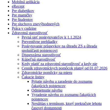
Mobilná aplikácia
eRecept
Pre diabetikov
Pre mamičky
Pre študentov
Pre sluchovo znevýhodnených
Práca v cudzine
Zdravotná starostlivosť
Pevná sieť poskytovateľov k 1.1.2024
Preventívne prehliadky
Poskytovanie príspevkov na úhradu ZS a úhrada
spoluúčasti poistencovi
Dispenzárna starostlivosť
Kúpeľná starostlivosť
Kedy platiť za zdravotnú starostlivosť a kedy nie
Cenník zdravotníckych pomôcok platný od 01.07.2026
Zdravotnícke pomôcky na mieru
Čakacie listiny
Prijatie návrhu a zaradenie do zoznamu
čakajúcich poistencov
Odmietnutie návrhu
Vyradenie návrhu zo zoznamu čakajúcich
poistencov
Nesúhlas s termínom, ktorý prekračuje lehotu
časovej dostupnosti