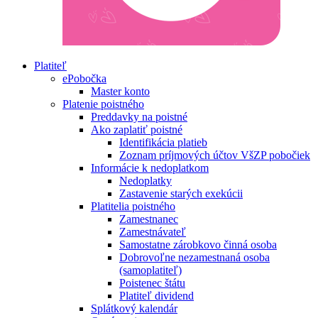
Platiteľ
ePobočka
Master konto
Platenie poistného
Preddavky na poistné
Ako zaplatiť poistné
Identifikácia platieb
Zoznam príjmových účtov VšZP pobočiek
Informácie k nedoplatkom
Nedoplatky
Zastavenie starých exekúcii
Platitelia poistného
Zamestnanec
Zamestnávateľ
Samostatne zárobkovo činná osoba
Dobrovoľne nezamestnaná osoba
(samoplatiteľ)
Poistenec štátu
Platiteľ dividend
Splátkový kalendár