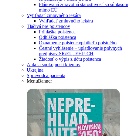
Plánovaná zdravotná starostlivosť so súhlasom
mimo EÚ
Vyhľadať zmluvného lekára
Vyhľadať zmluvného lekára
Tlačivá pre poistencov
Prihláška poistenca
Odhláška poistenca
Oznámenie poistenca/platiteľa poistného
Čestné vyhlásenie – uplatňovanie právnych
predpisov SR/EÚ, EHP, CH
Žiadosť o výpis z účtu poistenca
Anketa spokojnosti klientov
Ukrajina
Sprievodca pacienta
MenuBanner