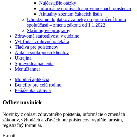
Najčastejšie otázky
Informácie o právach a povinnostiach poistenca
Aktuálny zoznam čakacích listín
Uhrádzanie doplatkov za lieky po prekročení limitu
spoluúčasti – zmena zákona od 1.1.2022
Skríningové programy
Zdravotná starostlivosť v cudzine
Vyhľadať zmluvného lekára
Tlačivá pre poistencov
Anketa spokojnosti klientov
Ukrajina
Sprievodca pacienta
MenuBanner
Mobilná aplikácia
Benefity pre celú rodinu
Peňaženka zdravia
Odber noviniek
Novinky z oblasti zdravotného poistenia, informácie o zmenách
zákonov, výhodách a zľavách pre poistencov, vyplňte, prosím,
registračný formulár.
E-mail