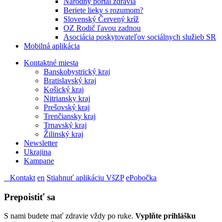
Národný portál zdravia
Beriete lieky s rozumom?
Slovenský Červený kríž
OZ Rodič ľavou zadnou
Asociácia poskytovateľov sociálnych služieb SR
Mobilná aplikácia
Kontaktné miesta
Banskobystrický kraj
Bratislavský kraj
Košický kraj
Nitriansky kraj
Prešovský kraj
Trenčiansky kraj
Trnavský kraj
Žilinský kraj
Newsletter
Ukrajina
Kampane
Kontakt
en
Stiahnuť aplikáciu VšZP
ePobočka
Prepoistiť sa
S nami budete mať zdravie vždy po ruke.
Vyplňte prihlášku