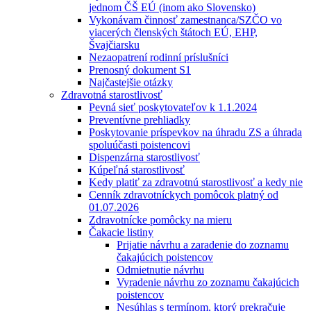
jednom ČŠ EÚ (inom ako Slovensko)
Vykonávam činnosť zamestnanca/SZČO vo
viacerých členských štátoch EÚ, EHP,
Švajčiarsku
Nezaopatrení rodinní príslušníci
Prenosný dokument S1
Najčastejšie otázky
Zdravotná starostlivosť
Pevná sieť poskytovateľov k 1.1.2024
Preventívne prehliadky
Poskytovanie príspevkov na úhradu ZS a úhrada
spoluúčasti poistencovi
Dispenzárna starostlivosť
Kúpeľná starostlivosť
Kedy platiť za zdravotnú starostlivosť a kedy nie
Cenník zdravotníckych pomôcok platný od
01.07.2026
Zdravotnícke pomôcky na mieru
Čakacie listiny
Prijatie návrhu a zaradenie do zoznamu
čakajúcich poistencov
Odmietnutie návrhu
Vyradenie návrhu zo zoznamu čakajúcich
poistencov
Nesúhlas s termínom, ktorý prekračuje