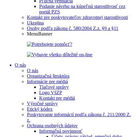
Pľúcna ventilácia
Podanie návrhu na kúpeľnú starostlivosť cez
portál PZS
Kontakt pre poskytovateľov zdravotnej starostlivosti
Ukrajina
Osoby podľa zákona č. 580/2004 Z.z. §9 a §11
MenuBanner
O nás
O nás
Organizačná štruktúra
Informácie pre médiá
Tlačové správy
Logo VšZP
Kontakt pre médiá
Výročné správy
Etický kódex
Poskytovanie informácií podľa zákona č. 211/2000 Z.
z.
Ochrana osobných údajov
Informačná povinnosť
Účely, právny základ, retenčná doba