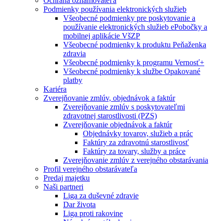
Ochrana oznamovateľa
Podmienky používania elektronických služieb
Všeobecné podmienky pre poskytovanie a
používanie elektronických služieb ePobočky a
mobilnej aplikácie VšZP
Všeobecné podmienky k produktu Peňaženka
zdravia
Všeobecné podmienky k programu Vernosť+
Všeobecné podmienky k službe Opakované
platby
Kariéra
Zverejňovanie zmlúv, objednávok a faktúr
Zverejňovanie zmlúv s poskytovateľmi
zdravotnej starostlivosti (PZS)
Zverejňovanie objednávok a faktúr
Objednávky tovarov, služieb a prác
Faktúry za zdravotnú starostlivosť
Faktúry za tovary, služby a práce
Zverejňovanie zmlúv z verejného obstarávania
Profil verejného obstarávateľa
Predaj majetku
Naši partneri
Liga za duševné zdravie
Dar života
Liga proti rakovine