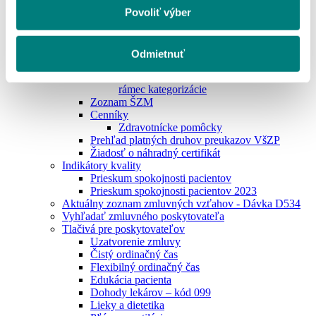
Centrálne nakupované lieky
Povoliť výber
CN zdravotnícke pomôcky
Zdravotnícke pomôcky
Zoznam liekov
Zoznam liekov so spôsobom úhrady A, AS
Odmietnuť
s vykazovacími jednotkami
Zoznam liekov, ktoré hradí VšZP nad
rámec kategorizácie
Zoznam ŠZM
Cenníky
Zdravotnícke pomôcky
Prehľad platných druhov preukazov VšZP
Žiadosť o náhradný certifikát
Indikátory kvality
Prieskum spokojnosti pacientov
Prieskum spokojnosti pacientov 2023
Aktuálny zoznam zmluvných vzťahov - Dávka D534
Vyhľadať zmluvného poskytovateľa
Tlačivá pre poskytovateľov
Uzatvorenie zmluvy
Čistý ordinačný čas
Flexibilný ordinačný čas
Edukácia pacienta
Dohody lekárov – kód 099
Lieky a dietetika