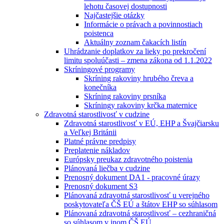
lehotu časovej dostupnosti
Najčastejšie otázky
Informácie o právach a povinnostiach
poistenca
Aktuálny zoznam čakacích listín
Uhrádzanie doplatkov za lieky po prekročení
limitu spoluúčasti – zmena zákona od 1.1.2022
Skríningové programy
Skríning rakoviny hrubého čreva a
konečníka
Skríning rakoviny prsníka
Skríningy rakoviny krčka maternice
Zdravotná starostlivosť v cudzine
Zdravotná starostlivosť v EÚ, EHP a Švajčiarsku
a Veľkej Británii
Platné právne predpisy
Preplatenie nákladov
Európsky preukaz zdravotného poistenia
Plánovaná liečba v cudzine
Prenosný dokument DA1 - pracovné úrazy
Prenosný dokument S3
Plánovaná zdravotná starostlivosť u verejného
poskytovateľa ČŠ EÚ a štátov EHP so súhlasom
Plánovaná zdravotná starostlivosť – cezhraničná
so súhlasom v inom ČŠ EÚ