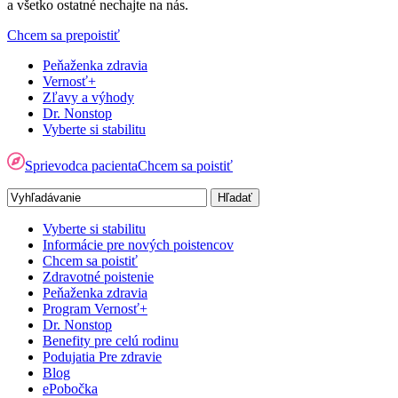
a všetko ostatné nechajte na nás.
Chcem sa prepoistiť
Peňaženka zdravia
Vernosť+
Zľavy a výhody
Dr. Nonstop
Vyberte si stabilitu
Sprievodca pacienta
Chcem sa poistiť
Vyberte si stabilitu
Informácie pre nových poistencov
Chcem sa poistiť
Zdravotné poistenie
Peňaženka zdravia
Program Vernosť+
Dr. Nonstop
Benefity pre celú rodinu
Podujatia Pre zdravie
Blog
ePobočka