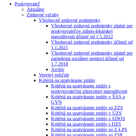
Poskytovateľ
Aktuálne
Zmluvné vzťahy
Všeobecné zmluvné podmienky
Všeobecné zmluvné podmienky platné pre
poskytovateľov zubno-lekárskej
starostlivosti účinné od 1.5.2022
Všeobecné zmluvné podmienky účinné od
1.1.2021
Všeobecné zmluvné podmienky platné pre
zariadenia sociálnej pomoci účinné od
1.7.2018
Archív
Verejný prísľub
Kritériá na uzatváranie zmlúv
Kritériá na uzatváranie zmlúv s
poskytovateľmi zdravotnej starostlivosti
Kritériá na uzatváranie zmlúv v ŠAS a
GYN
Kritériá na uzatváranie zmlúv so ZZS
Kritériá na uzatváranie zmlúv v ÚZS
Kritériá na uzatváranie zmlúv s ADOS
Kritériá na uzatváranie zmlúv s DZS
Kritériá na uzatváranie zmlúv so Z-LPS
Kritériá na uzatváranie zmlúv so ZSP