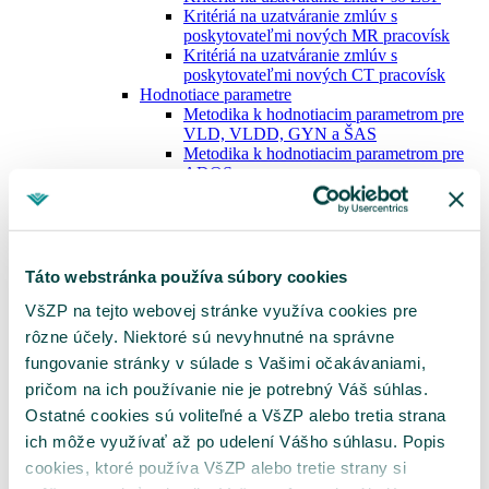
Kritériá na uzatváranie zmlúv s
poskytovateľmi nových MR pracovísk
Kritériá na uzatváranie zmlúv s
poskytovateľmi nových CT pracovísk
Hodnotiace parametre
Metodika k hodnotiacim parametrom pre
VLD, VLDD, GYN a ŠAS
Metodika k hodnotiacim parametrom pre
ADOS
Metodika k hodnotiacim parametrom pre
DIAL
Metodika k hodnotiacim parametrom pre
JZS
Metodika k hodnotiacim parametrom pre
Táto webstránka používa súbory cookies
DZS
VšZP na tejto webovej stránke využíva cookies pre
Metodika k hodnotiacim parametrom pre
MR
rôzne účely. Niektoré sú nevyhnutné na správne
Metodika k hodnotiacim parametrom pre
fungovanie stránky v súlade s Vašimi očakávaniami,
CT
pričom na ich používanie nie je potrebný Váš súhlas.
Metodika optimalizácie siete MR a CT pracovísk
Sieť MR pracovísk
Ostatné cookies sú voliteľné a VšZP alebo tretia strana
Sieť CT pracovísk
ich môže využívať až po udelení Vášho súhlasu. Popis
Metodika klasifikácie RTG skiagrafických
cookies, ktoré používa VšZP alebo tretie strany si
pracovísk
Elektronické podpisovanie