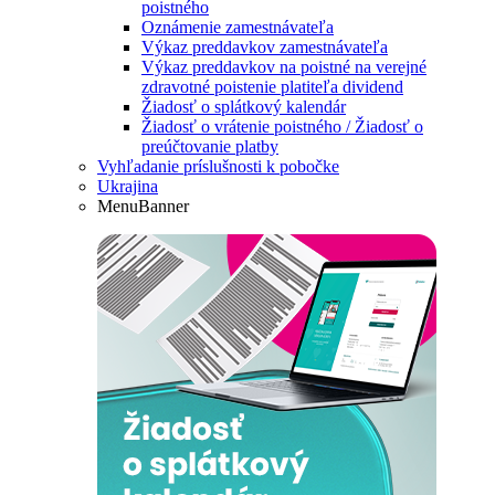
poistného
Oznámenie zamestnávateľa
Výkaz preddavkov zamestnávateľa
Výkaz preddavkov na poistné na verejné
zdravotné poistenie platiteľa dividend
Žiadosť o splátkový kalendár
Žiadosť o vrátenie poistného / Žiadosť o
preúčtovanie platby
Vyhľadanie príslušnosti k pobočke
Ukrajina
MenuBanner