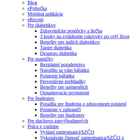
Blog
ePobočka
Mobilná aplikácia
eRecept
Pre diabetikov
Zdravotnícke pomôcky a liečba
3 kroky na zvládnutie cukrovky po celý život
Benefity pre našich diabetikov
Tanier diabetika
Desatoro diabetika
Pre mamičky
Bezplatné poradenstvo
Narodilo sa vám bábätko
Poistenie bábätka
Preventívne prehliadky
Benefity pre najmenších
Oznamovacie povinnosti
Pre študentov
Poradňa pre študenta o zdravotnom poistení
Poistenie v zahraničí
Benefity pre študentov
Pre sluchovo znevýhodnených
Práca v cudzine
Vyslaní zamestnanci/SZČO
Vykonávate činnosť zamestnanca/SZČO v