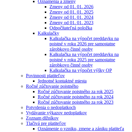
Oznámenia a zmeny
Zmeny od 01. 01. 2026
Zmeny od 01. 01. 2025
Zmeny od 01. 01. 2024
Zmeny od 01. 01. 2023
Odpočítateľná položka
Kalkulačky
Kalkulačka na výpočet preddavku na
poistné v roku 2026 pre samostatne
zárobkovo činné osoby
Kalkulačka na výpočet preddavku na
poistné v roku 2025 pre samostatne
zárobkovo činné osoby
Kalkulačka na výpočet výšky OP
Povinnosti platiteľov
Jednotné kontaktné miesta
Ročné zúčtovanie poistného
Ročné zúčtovanie poistného za rok 2025
Ročné zúčtovanie poistného za rok 2024
Ročné zúčtovanie poistného za rok 2023
Potvrdenia o nedoplatkoch
Vydávanie výkazov nedoplatkov
Zoznam dlžníkov
Tlačivá pre platiteľov
Oznámenie o vzniku, zmene a zániku platiteľa