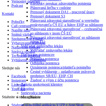
Vernostný program
Európsky preukaz zdravotného poistenia
Podcast
Plánovaná liečba v cudzine
Prenosný dokument DA1 - pracovné úrazy
Kontakt
Prenosný dokument S3
Plánovaná zdravotná starostlivosť u verejného
Pobočky
poskytovateľa ČŠ EÚ a štátov EHP so súhlasom
Call centrum
Plánovaná zdravotná starostlivosť – cezhraničná
Napíšte nám
so súhlasom v inom ČŠ EÚ
Spätná väzba
Plánovaná zdravotná starostlivosť so súhlasom
Spolupracujte s nami
mimo EÚ
Vybavovanie sťažností
Vyhľadať zmluvného lekára
Nastavenia cookies
Vyhľadať zmluvného lekára
Správca obsahu
Tlačivá pre poistencov
Technická podpora
Prihláška poistenca
Vyhlásenie prístupnosti
Odhláška poistenca
Oznámenie poistenca/platiteľa poistného
Sledujte nás
Čestné vyhlásenie – uplatňovanie právnych
predpisov SR/EÚ, EHP, CH
Facebook
Žiadosť o výpis z účtu poistenca
Instagram
Anketa spokojnosti klientov
LinkedIn
Ukrajina
YouTube
Sprievodca pacienta
Stiahnite si našu aplikáciu
MenuBanner
Stiahnite si mobilnú aplikáciu VšZP z App Store