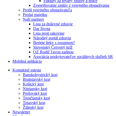
Faktúry za tovary, služby a práce
Zverejňovanie zmlúv z verejného obstarávania
Profil verejného obstarávateľa
Predaj majetku
Naši partneri
Liga za duševné zdravie
Dar života
Liga proti rakovine
Národný portál zdravia
Beriete lieky s rozumom?
Slovenský Červený kríž
OZ Rodič ľavou zadnou
Asociácia poskytovateľov sociálnych služieb SR
Mobilná aplikácia
Kontaktné miesta
Banskobystrický kraj
Bratislavský kraj
Košický kraj
Nitriansky kraj
Prešovský kraj
Trenčiansky kraj
Trnavský kraj
Žilinský kraj
Newsletter