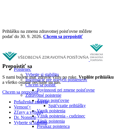
Prihlášku na zmenu zdravotnej poisťovne môžete
podať do 30. 9. 2026.
Chcem sa prepoistiť
Prepoistiť sa
Poistenec
Vyberte si stabilitu
S nami budete mať zdravie vždy po ruke.
Vyplňte prihlášku
Informácie pre nových poistencov
a všetko ostatné nechajte na nás.
Chcem sa poistiť
Povinnosti pri zmene poisťovne
Chcem sa prepoistiť
Zdravotné poistenie
Zmena poisťovne
Peňaženka zdravia
Späťvzatie prihlášky
Vernosť+
Vznik poistenia
Zľavy a výhody
Vznik poistenia - cudzinec
Dr. Nonstop
Zánik poistenia
Vyberte si stabilitu
Preukaz poistenca