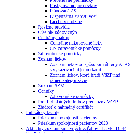
Preventívne prehliadky
Poskytovanie príspevkov
Plánovaná ZS
Dispenzárna starostlivosť
Liečba v cudzine
Revízne pravidlá
Číselník kódov chýb
Centrálny nákup
Centrálne nakupované lieky
CN zdravotnícke pomôcky
Zdravotnícke pomôcky
Zoznam liekov
Zoznam liekov so spôsobom úhrady A, AS
s vykazovacími jednotkami
Zoznam liekov, ktoré hradí VšZP nad
rámec kategorizácie
Zoznam ŠZM
Cenníky
Zdravotnícke pomôcky
Prehľad platných druhov preukazov VšZP
Žiadosť o náhradný certifikát
Indikátory kvality
Prieskum spokojnosti pacientov
Prieskum spokojnosti pacientov 2023
Aktuálny zoznam zmluvných vzťahov - Dávka D534