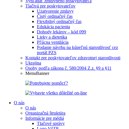
Vyhľadať zmluvného poskytovateľa
Tlačivá pre poskytovateľov
Uzatvorenie zmluvy
Čistý ordinačný čas
Flexibilný ordinačný čas
Edukácia pacienta
Dohody lekárov – kód 099
Lieky a dietetika
Pľúcna ventilácia
Podanie návrhu na kúpeľnú starostlivosť cez
portál PZS
Kontakt pre poskytovateľov zdravotnej starostlivosti
Ukrajina
Osoby podľa zákona č. 580/2004 Z.z. §9 a §11
MenuBanner
O nás
O nás
Organizačná štruktúra
Informácie pre médiá
Tlačové správy
Logo VšZP