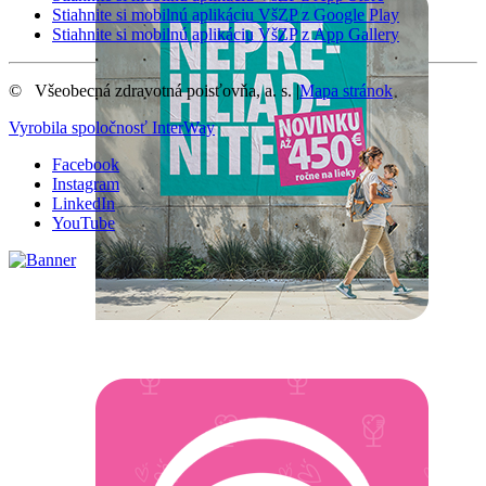
Stiahnite si mobilnú aplikáciu VšZP z Google Play
Stiahnite si mobilnú aplikáciu VšZP z App Gallery
©
Všeobecná zdravotná poisťovňa, a. s.
|
Mapa stránok
Vyrobila spoločnosť
InterWay
Facebook
Instagram
LinkedIn
YouTube