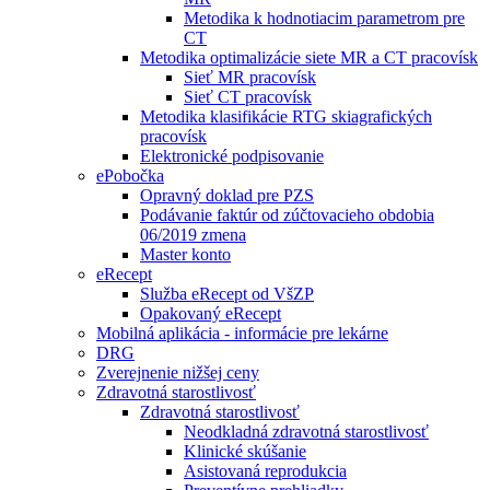
Metodika k hodnotiacim parametrom pre
CT
Metodika optimalizácie siete MR a CT pracovísk
Sieť MR pracovísk
Sieť CT pracovísk
Metodika klasifikácie RTG skiagrafických
pracovísk
Elektronické podpisovanie
ePobočka
Opravný doklad pre PZS
Podávanie faktúr od zúčtovacieho obdobia
06/2019 zmena
Master konto
eRecept
Služba eRecept od VšZP
Opakovaný eRecept
Mobilná aplikácia - informácie pre lekárne
DRG
Zverejnenie nižšej ceny
Zdravotná starostlivosť
Zdravotná starostlivosť
Neodkladná zdravotná starostlivosť
Klinické skúšanie
Asistovaná reprodukcia