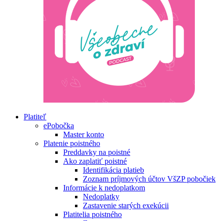
Platiteľ
ePobočka
Master konto
Platenie poistného
Preddavky na poistné
Ako zaplatiť poistné
Identifikácia platieb
Zoznam príjmových účtov VšZP pobočiek
Informácie k nedoplatkom
Nedoplatky
Zastavenie starých exekúcii
Platitelia poistného