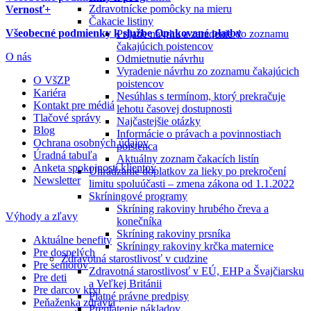
Zdravotnícke pomôcky na mieru
Vernosť+
Čakacie listiny
Všeobecné podmienky k službe Opakované platby
Prijatie návrhu a zaradenie do zoznamu
čakajúcich poistencov
O nás
Odmietnutie návrhu
Vyradenie návrhu zo zoznamu čakajúcich
O VšZP
poistencov
Kariéra
Nesúhlas s termínom, ktorý prekračuje
Kontakt pre médiá
lehotu časovej dostupnosti
Tlačové správy
Najčastejšie otázky
Blog
Informácie o právach a povinnostiach
Ochrana osobných údajov
poistenca
Úradná tabuľa
Aktuálny zoznam čakacích listín
Anketa spokojnosti klientov
Uhrádzanie doplatkov za lieky po prekročení
Newsletter
limitu spoluúčasti – zmena zákona od 1.1.2022
Skríningové programy
Skríning rakoviny hrubého čreva a
Výhody a zľavy
konečníka
Skríning rakoviny prsníka
Aktuálne benefity
Skríningy rakoviny krčka maternice
Pre dospelých
Zdravotná starostlivosť v cudzine
Pre seniorov
Zdravotná starostlivosť v EÚ, EHP a Švajčiarsku
Pre deti
a Veľkej Británii
Pre darcov krvi
Platné právne predpisy
Peňaženka zdravia
Preplatenie nákladov