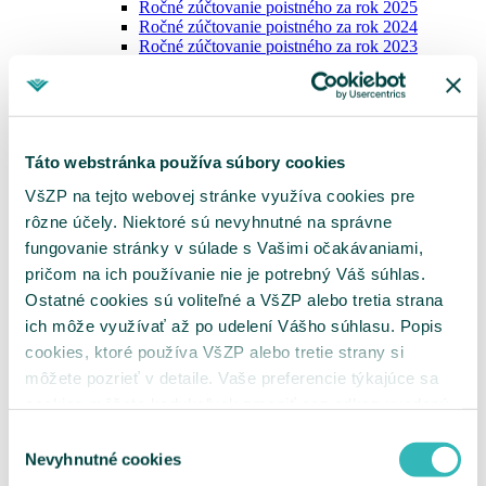
Ročné zúčtovanie poistného za rok 2025
Ročné zúčtovanie poistného za rok 2024
Ročné zúčtovanie poistného za rok 2023
Potvrdenia o nedoplatkoch
Vydávanie výkazov nedoplatkov
Zoznam dlžníkov
Tlačivá pre platiteľov
Oznámenie o vzniku, zmene a zániku platiteľa
Táto webstránka používa súbory cookies
poistného
Oznámenie zamestnávateľa
VšZP na tejto webovej stránke využíva cookies pre
Výkaz preddavkov zamestnávateľa
rôzne účely. Niektoré sú nevyhnutné na správne
Výkaz preddavkov na poistné na verejné
zdravotné poistenie platiteľa dividend
fungovanie stránky v súlade s Vašimi očakávaniami,
Žiadosť o splátkový kalendár
pričom na ich používanie nie je potrebný Váš súhlas.
Žiadosť o vrátenie poistného / Žiadosť o
Ostatné cookies sú voliteľné a VšZP alebo tretia strana
preúčtovanie platby
Vyhľadanie príslušnosti k pobočke
ich môže využívať až po udelení Vášho súhlasu. Popis
Ukrajina
cookies, ktoré používa VšZP alebo tretie strany si
MenuBanner
môžete pozrieť v detaile. Vaše preferencie týkajúce sa
cookies môžete kedykoľvek zmeniť cez odkaz uvedený
na tejto
stránke
.
Výber
Nevyhnutné cookies
súhlasu