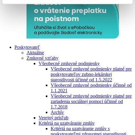
Poskytovateľ
Aktuálne
Zmluvné vzťahy
Všeobecné zmluvné podmienky
Všeobecné zmluvné podmienky platné pre
poskytovateľov zubno-lekárskej
starostlivosti účinné od 1.5.2022
Všeobecné zmluvné podmienky účinné od
1.1.2021
Všeobecné zmluvné podmienky platné pre
zariadenia sociálnej pomoci účinné od
1.7.2018
Archív
Verejný prísľub
Kritériá na uzatváranie zmlúv
Kritériá na uzatváranie zmlúv s
poskytovateľmi zdravotnej starostlivosti