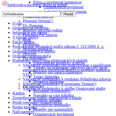
Práva a povinnosti poistencov
Sprievodca pacienta
Chcem sa poistiť
Oznamovacia povinnosť
Jednotné kontaktné miesta
Peňaženka zdravia
Program Vernosť+
O nás
Dr. Nonstop
Organizačná štruktúra
Benefity pre celú rodinu
Informácie pre médiá
Podujatia Pre zdravie
Výročné správy
Blog
Etický kódex
ePobočka
Poskytovanie informácií podľa zákona č. 211/2000 Z. z.
Mobilná aplikácia
Ochrana osobných údajov
eRecept
Ochrana oznamovateľa
Pre diabetikov
Podmienky používania elektronických služieb
Zdravotnícke pomôcky a liečba
Všeobecné podmienky pre poskytovanie a používanie
3 kroky na zvládnutie cukrovky po celý život
elektronických služieb ePobočky a mobilnej aplikácie
Benefity pre našich diabetikov
VšZP
Tanier diabetika
Všeobecné podmienky k produktu Peňaženka zdravia
Desatoro diabetika
Všeobecné podmienky k programu Vernosť+
Pre mamičky
Všeobecné podmienky k službe Opakované platby
Bezplatné poradenstvo
Kariéra
Narodilo sa vám bábätko
Zverejňovanie zmlúv, objednávok a faktúr
Poistenie bábätka
Profil verejného obstarávateľa
Preventívne prehliadky
Predaj majetku
Benefity pre najmenších
Naši partneri
Oznamovacie povinnosti