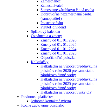
Zamestnanec
Zamestnávateľ
Samostatne zárobkovo činná osoba
Dobrovoľne nezamestnaná osoba
(samoplatiteľ)
Poistenec štátu
Platiteľ dividend
Splátkový kalendár
Oznámenia a zmeny
Zmeny od 01. 01. 2026
Zmeny od 01. 01. 2025
Zmeny od 01. 01. 2024
Zmeny od 01. 01. 2023
Odpočítateľná položka
Kalkulačky
Kalkulačka na výpočet preddavku na
poistné v roku 2026 pre samostatne
zárobkovo činné osoby
Kalkulačka na výpočet preddavku na
poistné v roku 2025 pre samostatne
zárobkovo činné osoby
Kalkulačka na výpočet výšky OP
Povinnosti platiteľov
Jednotné kontaktné miesta
Ročné zúčtovanie poistného