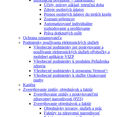
Informačná povinnosť – zamestnanci
Účely, právny základ, retenčná doba
Zdroje osobných údajov
Prenos osobných údajov do tretích krajín
Zoznam príjemcov
Automatizované individuálne
rozhodovanie a profilovanie
Práva dotknutých osôb
Ochrana oznamovateľa
Podmienky používania elektronických služieb
Všeobecné podmienky pre poskytovanie a
používanie elektronických služieb ePobočky a
mobilnej aplikácie VšZP
Všeobecné podmienky k produktu Peňaženka
zdravia
Všeobecné podmienky k programu Vernosť+
Všeobecné podmienky k službe Opakované
platby
Kariéra
Zverejňovanie zmlúv, objednávok a faktúr
Zverejňovanie zmlúv s poskytovateľmi
zdravotnej starostlivosti (PZS)
Zverejňovanie objednávok a faktúr
Objednávky tovarov, služieb a prác
Faktúry za zdravotnú starostlivosť