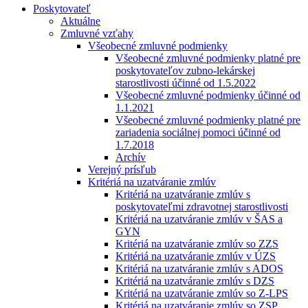
Poskytovateľ
Aktuálne
Zmluvné vzťahy
Všeobecné zmluvné podmienky
Všeobecné zmluvné podmienky platné pre
poskytovateľov zubno-lekárskej
starostlivosti účinné od 1.5.2022
Všeobecné zmluvné podmienky účinné od
1.1.2021
Všeobecné zmluvné podmienky platné pre
zariadenia sociálnej pomoci účinné od
1.7.2018
Archív
Verejný prísľub
Kritériá na uzatváranie zmlúv
Kritériá na uzatváranie zmlúv s
poskytovateľmi zdravotnej starostlivosti
Kritériá na uzatváranie zmlúv v ŠAS a
GYN
Kritériá na uzatváranie zmlúv so ZZS
Kritériá na uzatváranie zmlúv v ÚZS
Kritériá na uzatváranie zmlúv s ADOS
Kritériá na uzatváranie zmlúv s DZS
Kritériá na uzatváranie zmlúv so Z-LPS
Kritériá na uzatváranie zmlúv so ZSP