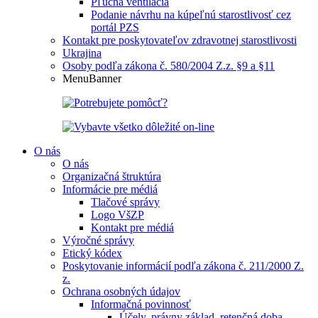
Pľúcna ventilácia
Podanie návrhu na kúpeľnú starostlivosť cez
portál PZS
Kontakt pre poskytovateľov zdravotnej starostlivosti
Ukrajina
Osoby podľa zákona č. 580/2004 Z.z. §9 a §11
MenuBanner
O nás
O nás
Organizačná štruktúra
Informácie pre médiá
Tlačové správy
Logo VšZP
Kontakt pre médiá
Výročné správy
Etický kódex
Poskytovanie informácií podľa zákona č. 211/2000 Z.
z.
Ochrana osobných údajov
Informačná povinnosť
Účely, právny základ, retenčná doba