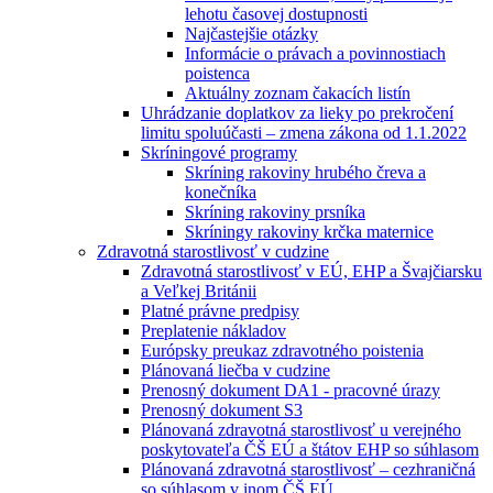
lehotu časovej dostupnosti
Najčastejšie otázky
Informácie o právach a povinnostiach
poistenca
Aktuálny zoznam čakacích listín
Uhrádzanie doplatkov za lieky po prekročení
limitu spoluúčasti – zmena zákona od 1.1.2022
Skríningové programy
Skríning rakoviny hrubého čreva a
konečníka
Skríning rakoviny prsníka
Skríningy rakoviny krčka maternice
Zdravotná starostlivosť v cudzine
Zdravotná starostlivosť v EÚ, EHP a Švajčiarsku
a Veľkej Británii
Platné právne predpisy
Preplatenie nákladov
Európsky preukaz zdravotného poistenia
Plánovaná liečba v cudzine
Prenosný dokument DA1 - pracovné úrazy
Prenosný dokument S3
Plánovaná zdravotná starostlivosť u verejného
poskytovateľa ČŠ EÚ a štátov EHP so súhlasom
Plánovaná zdravotná starostlivosť – cezhraničná
so súhlasom v inom ČŠ EÚ