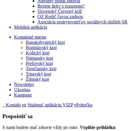
Národný portál zdravia
Beriete lieky s rozumom?
Slovenský Červený kríž
OZ Rodič ľavou zadnou
Asociácia poskytovateľov sociálnych služieb SR
Mobilná aplikácia
Kontaktné miesta
Banskobystrický kraj
Bratislavský kraj
Košický kraj
Nitriansky kraj
Prešovský kraj
Trenčiansky kraj
Trnavský kraj
Žilinský kraj
Newsletter
Ukrajina
Kampane
Kontakt
en
Stiahnuť aplikáciu VšZP
ePobočka
Prepoistiť sa
S nami budete mať zdravie vždy po ruke.
Vyplňte prihlášku