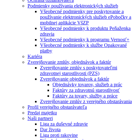
Ochrana oznamovateľa
Podmienky používania elektronických služieb
Všeobecné podmienky pre poskytovanie a
používanie elektronických služieb ePobočky a
mobilnej aplikácie VšZP
Všeobecné podmienky k produktu Peňaženka
zdravia
Všeobecné podmienky k programu Vernosť+
Všeobecné podmienky k službe Opakované
platby
Kariéra
Zverejňovanie zmlúv, objednávok a faktúr
Zverejňovanie zmlúv s poskytovateľmi
zdravotnej starostlivosti (PZS)
Zverejňovanie objednávok a faktúr
Objednávky tovarov, služieb a prác
Faktúry za zdravotnú starostlivosť
Faktúry za tovary, služby a práce
Zverejňovanie zmlúv z verejného obstarávania
Profil verejného obstarávateľa
Predaj majetku
Naši partneri
Liga za duševné zdravie
Dar života
Liga proti rakovine