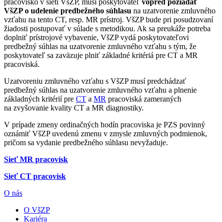
pracovisko v sieti VšZP, musí poskytovateľ
vopred požiadať
VšZP o udelenie predbežného súhlasu
na uzatvorenie zmluvného
vzťahu na tento CT, resp. MR prístroj. VšZP bude pri posudzovaní
žiadosti postupovať v súlade s metodikou. Ak sa preukáže potreba
doplniť prístrojové vybavenie, VšZP vydá poskytovateľovi
predbežný súhlas na uzatvorenie zmluvného vzťahu s tým, že
poskytovateľ sa zaväzuje plniť základné kritériá pre CT a MR
pracoviská.
Uzatvoreniu zmluvného vzťahu s VšZP musí predchádzať
predbežný súhlas na uzatvorenie zmluvného vzťahu a plnenie
základných kritérií pre
CT
a
MR
pracoviská zameraných
na zvyšovanie kvality CT a MR diagnostiky.
V prípade zmeny ordinačných hodín pracoviska je PZS povinný
oznámiť VšZP uvedenú zmenu v zmysle zmluvných podmienok,
pričom sa vydanie predbežného súhlasu nevyžaduje.
Sieť MR pracovísk
Sieť CT pracovísk
O nás
O VšZP
Kariéra