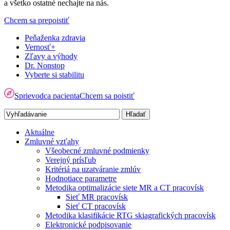
a všetko ostatné nechajte na nás.
Chcem sa prepoistiť
Peňaženka zdravia
Vernosť+
Zľavy a výhody
Dr. Nonstop
Vyberte si stabilitu
Sprievodca pacienta
Chcem sa poistiť
Aktuálne
Zmluvné vzťahy
Všeobecné zmluvné podmienky
Verejný prísľub
Kritériá na uzatváranie zmlúv
Hodnotiace parametre
Metodika optimalizácie siete MR a CT pracovísk
Sieť MR pracovísk
Sieť CT pracovísk
Metodika klasifikácie RTG skiagrafických pracovísk
Elektronické podpisovanie