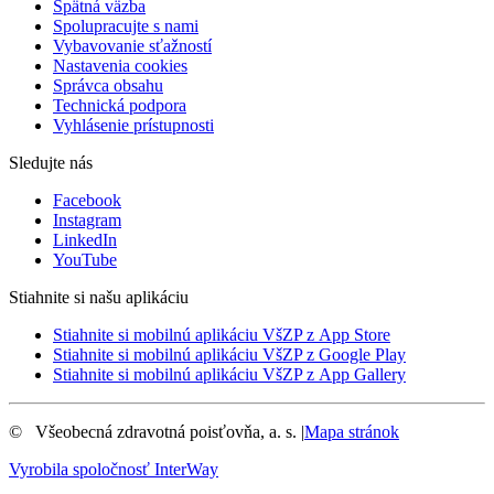
Spätná väzba
Spolupracujte s nami
Vybavovanie sťažností
Nastavenia cookies
Správca obsahu
Technická podpora
Vyhlásenie prístupnosti
Sledujte nás
Facebook
Instagram
LinkedIn
YouTube
Stiahnite si našu aplikáciu
Stiahnite si mobilnú aplikáciu VšZP z App Store
Stiahnite si mobilnú aplikáciu VšZP z Google Play
Stiahnite si mobilnú aplikáciu VšZP z App Gallery
©
Všeobecná zdravotná poisťovňa, a. s.
|
Mapa stránok
Vyrobila spoločnosť
InterWay