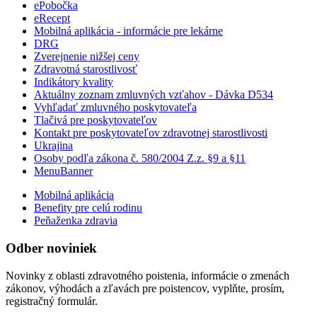
ePobočka
eRecept
Mobilná aplikácia - informácie pre lekárne
DRG
Zverejnenie nižšej ceny
Zdravotná starostlivosť
Indikátory kvality
Aktuálny zoznam zmluvných vzťahov - Dávka D534
Vyhľadať zmluvného poskytovateľa
Tlačivá pre poskytovateľov
Kontakt pre poskytovateľov zdravotnej starostlivosti
Ukrajina
Osoby podľa zákona č. 580/2004 Z.z. §9 a §11
MenuBanner
Mobilná aplikácia
Benefity pre celú rodinu
Peňaženka zdravia
Odber noviniek
Novinky z oblasti zdravotného poistenia, informácie o zmenách
zákonov, výhodách a zľavách pre poistencov, vyplňte, prosím,
registračný formulár.