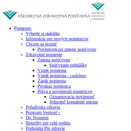
Poistenec
Vyberte si stabilitu
Informácie pre nových poistencov
Chcem sa poistiť
Povinnosti pri zmene poisťovne
Zdravotné poistenie
Zmena poisťovne
Späťvzatie prihlášky
Vznik poistenia
Vznik poistenia - cudzinec
Zánik poistenia
Preukaz poistenca
Práva a povinnosti poistencov
Oznamovacia povinnosť
Jednotné kontaktné miesta
Peňaženka zdravia
Program Vernosť+
Dr. Nonstop
Benefity pre celú rodinu
Podujatia Pre zdravie