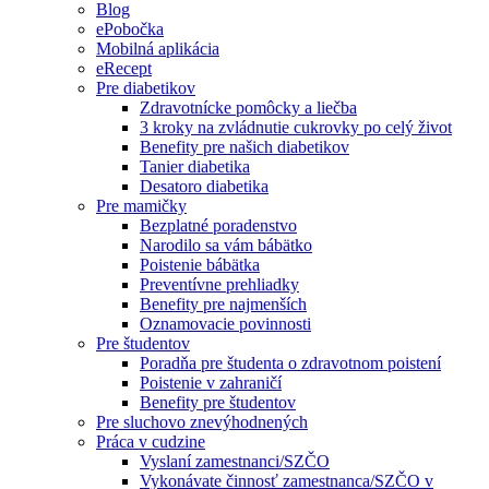
Blog
ePobočka
Mobilná aplikácia
eRecept
Pre diabetikov
Zdravotnícke pomôcky a liečba
3 kroky na zvládnutie cukrovky po celý život
Benefity pre našich diabetikov
Tanier diabetika
Desatoro diabetika
Pre mamičky
Bezplatné poradenstvo
Narodilo sa vám bábätko
Poistenie bábätka
Preventívne prehliadky
Benefity pre najmenších
Oznamovacie povinnosti
Pre študentov
Poradňa pre študenta o zdravotnom poistení
Poistenie v zahraničí
Benefity pre študentov
Pre sluchovo znevýhodnených
Práca v cudzine
Vyslaní zamestnanci/SZČO
Vykonávate činnosť zamestnanca/SZČO v