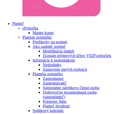
Platiteľ
ePobočka
Master konto
Platenie poistného
Preddavky na poistné
Ako zaplatiť poistné
Identifikácia platieb
Zoznam príjmových účtov VšZP pobočiek
Informácie k nedoplatkom
Nedoplatky
Zastavenie starých exekúcii
Platitelia poistného
Zamestnanec
Zamestnávateľ
Samostatne zárobkovo činná osoba
Dobrovoľne nezamestnaná osoba
(samoplatiteľ)
Poistenec štátu
Platiteľ dividend
Splátkový kalendár