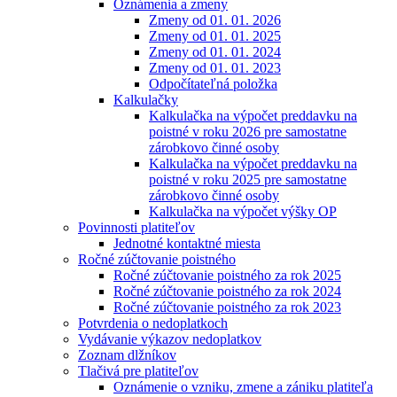
Oznámenia a zmeny
Zmeny od 01. 01. 2026
Zmeny od 01. 01. 2025
Zmeny od 01. 01. 2024
Zmeny od 01. 01. 2023
Odpočítateľná položka
Kalkulačky
Kalkulačka na výpočet preddavku na
poistné v roku 2026 pre samostatne
zárobkovo činné osoby
Kalkulačka na výpočet preddavku na
poistné v roku 2025 pre samostatne
zárobkovo činné osoby
Kalkulačka na výpočet výšky OP
Povinnosti platiteľov
Jednotné kontaktné miesta
Ročné zúčtovanie poistného
Ročné zúčtovanie poistného za rok 2025
Ročné zúčtovanie poistného za rok 2024
Ročné zúčtovanie poistného za rok 2023
Potvrdenia o nedoplatkoch
Vydávanie výkazov nedoplatkov
Zoznam dlžníkov
Tlačivá pre platiteľov
Oznámenie o vzniku, zmene a zániku platiteľa