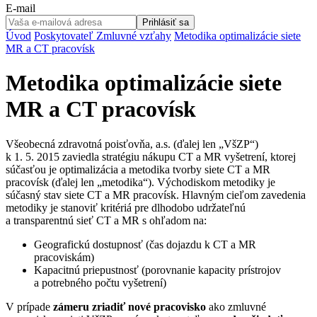
E-mail
Prihlásiť sa
Úvod
Poskytovateľ
Zmluvné vzťahy
Metodika optimalizácie siete
MR a CT pracovísk
Metodika optimalizácie siete
MR a CT pracovísk
Všeobecná zdravotná poisťovňa, a.s. (ďalej len „VšZP“)
k 1. 5. 2015 zaviedla stratégiu nákupu CT a MR vyšetrení, ktorej
súčasťou je optimalizácia a metodika tvorby siete CT a MR
pracovísk (ďalej len „metodika“). Východiskom metodiky je
súčasný stav siete CT a MR pracovísk. Hlavným cieľom zavedenia
metodiky je stanoviť kritériá pre dlhodobo udržateľnú
a transparentnú sieť CT a MR s ohľadom na:
Geografickú dostupnosť (čas dojazdu k CT a MR
pracoviskám)
Kapacitnú priepustnosť (porovnanie kapacity prístrojov
a potrebného počtu vyšetrení)
V prípade
zámeru zriadiť nové pracovisko
ako zmluvné