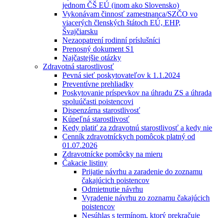
jednom ČŠ EÚ (inom ako Slovensko)
Vykonávam činnosť zamestnanca/SZČO vo
viacerých členských štátoch EÚ, EHP,
Švajčiarsku
Nezaopatrení rodinní príslušníci
Prenosný dokument S1
Najčastejšie otázky
Zdravotná starostlivosť
Pevná sieť poskytovateľov k 1.1.2024
Preventívne prehliadky
Poskytovanie príspevkov na úhradu ZS a úhrada
spoluúčasti poistencovi
Dispenzárna starostlivosť
Kúpeľná starostlivosť
Kedy platiť za zdravotnú starostlivosť a kedy nie
Cenník zdravotníckych pomôcok platný od
01.07.2026
Zdravotnícke pomôcky na mieru
Čakacie listiny
Prijatie návrhu a zaradenie do zoznamu
čakajúcich poistencov
Odmietnutie návrhu
Vyradenie návrhu zo zoznamu čakajúcich
poistencov
Nesúhlas s termínom, ktorý prekračuje