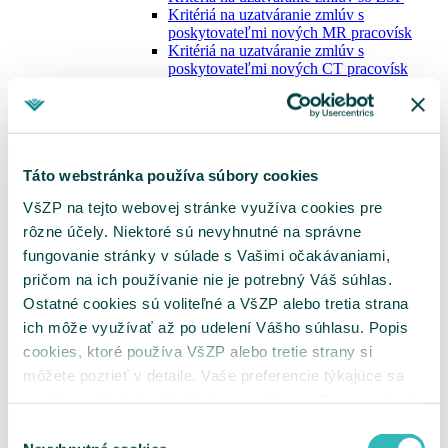
Kritériá na uzatváranie zmlúv s
poskytovateľmi nových MR pracovísk
Kritériá na uzatváranie zmlúv s
poskytovateľmi nových CT pracovísk
Hodnotiace parametre
Metodika k hodnotiacim parametrom pre
VLD, VLDD, GYN a ŠAS
Metodika k hodnotiacim parametrom pre
ADOS
Táto webstránka používa súbory cookies
Metodika k hodnotiacim parametrom pre
DIAL
VšZP na tejto webovej stránke využíva cookies pre
Metodika k hodnotiacim parametrom pre
JZS
rôzne účely. Niektoré sú nevyhnutné na správne
Metodika k hodnotiacim parametrom pre
fungovanie stránky v súlade s Vašimi očakávaniami,
DZS
pričom na ich používanie nie je potrebný Váš súhlas.
Metodika k hodnotiacim parametrom pre
MR
Ostatné cookies sú voliteľné a VšZP alebo tretia strana
Metodika k hodnotiacim parametrom pre
ich môže využívať až po udelení Vášho súhlasu. Popis
CT
cookies, ktoré používa VšZP alebo tretie strany si
Metodika optimalizácie siete MR a CT pracovísk
Sieť MR pracovísk
môžete pozrieť v detaile. Vaše preferencie týkajúce sa
Sieť CT pracovísk
cookies môžete kedykoľvek zmeniť cez odkaz uvedený
Metodika klasifikácie RTG skiagrafických
na tejto
stránke
.
pracovísk
Výber
Elektronické podpisovanie