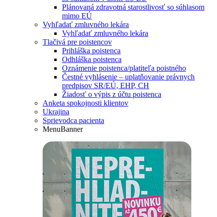
Plánovaná zdravotná starostlivosť so súhlasom
mimo EÚ
Vyhľadať zmluvného lekára
Vyhľadať zmluvného lekára
Tlačivá pre poistencov
Prihláška poistenca
Odhláška poistenca
Oznámenie poistenca/platiteľa poistného
Čestné vyhlásenie – uplatňovanie právnych
predpisov SR/EÚ, EHP, CH
Žiadosť o výpis z účtu poistenca
Anketa spokojnosti klientov
Ukrajina
Sprievodca pacienta
MenuBanner