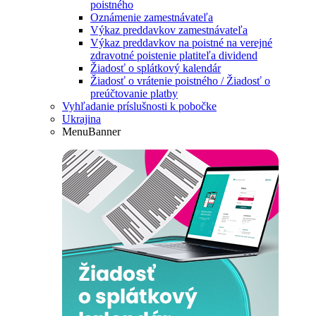
poistného
Oznámenie zamestnávateľa
Výkaz preddavkov zamestnávateľa
Výkaz preddavkov na poistné na verejné
zdravotné poistenie platiteľa dividend
Žiadosť o splátkový kalendár
Žiadosť o vrátenie poistného / Žiadosť o
preúčtovanie platby
Vyhľadanie príslušnosti k pobočke
Ukrajina
MenuBanner