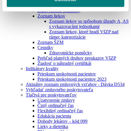
Centrálne nakupované lieky
CN zdravotnícke pomôcky
Zdravotnícke pomôcky
Zoznam liekov
Zoznam liekov so spôsobom úhrady A, AS
s vykazovacími jednotkami
Zoznam liekov, ktoré hradí VšZP nad
rámec kategorizácie
Zoznam ŠZM
Cenníky
Zdravotnícke pomôcky
Prehľad platných druhov preukazov VšZP
Žiadosť o náhradný certifikát
Indikátory kvality
Prieskum spokojnosti pacientov
Prieskum spokojnosti pacientov 2023
Aktuálny zoznam zmluvných vzťahov - Dávka D534
Vyhľadať zmluvného poskytovateľa
Tlačivá pre poskytovateľov
Uzatvorenie zmluvy
Čistý ordinačný čas
Flexibilný ordinačný čas
Edukácia pacienta
Dohody lekárov – kód 099
Lieky a dietetika