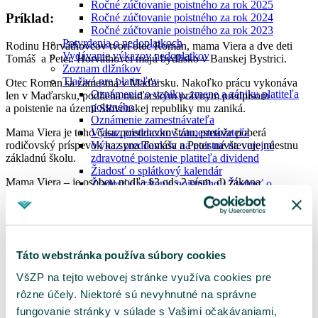
Ročné zúčtovanie poistného za rok 2025
Príklad:
Ročné zúčtovanie poistného za rok 2024
Ročné zúčtovanie poistného za rok 2023
Potvrdenia o nedoplatkoch
Rodinu Horváthovcov tvorí otec Roman, mama Viera a dve deti
Vydávanie výkazov nedoplatkov
Tomáš a Peter. Horváthovci majú bydlisko v Banskej Bystrici.
Zoznam dlžníkov
Tlačivá pre platiteľov
Otec Roman sa zamestná v Maďarsku. Nakoľko prácu vykonáva
Oznámenie o vzniku, zmene a zániku platiteľa
len v Maďarsku, podlieha maďarským právnym predpisom
poistného
a poistenie na území Slovenskej republiky mu zaniká.
Oznámenie zamestnávateľa
Mama Viera je toho času poistencom štátu, pretože poberá
Výkaz preddavkov zamestnávateľa
rodičovský príspevok na syna Tomáša a Peter navštevuje miestnu
Výkaz preddavkov na poistné na verejné
základnú školu.
zdravotné poistenie platiteľa dividend
Žiadosť o splátkový kalendár
Mama Viera – je osobou podľa §3 ods.2 písm. d) zákona
Žiadosť o vrátenie poistného / Žiadosť o
o zdravotnom poistení, konkrétne podľa bodu 2.
manžel alebo
preúčtovanie platby
manželka, ktorá je poberateľom rodičovského príspevku
.
Vyhľadanie príslušnosti k pobočke
Ukrajina
Deti Tomáš a Peter – sú osobami podľa §3 ods.2 písm. d)
MenuBanner
o zdravotnom poistení, konkrétne podľa bodu 1.
nezaopatrené
Táto webstránka používa súbory cookies
dieťa podľa § 11 ods. 7 písm. a).
VšZP na tejto webovej stránke využíva cookies pre
Všetci 4 Horváthovci majú povinnosť, v zmysle §23 ods.1 písm. c)
zákona o zdravotnom poistení, oznámiť slovenskej zdravotnej
rôzne účely. Niektoré sú nevyhnutné na správne
poisťovni skutočnosti rozhodujúce pre zánik verejného zdravotného
fungovanie stránky v súlade s Vašimi očakávaniami,