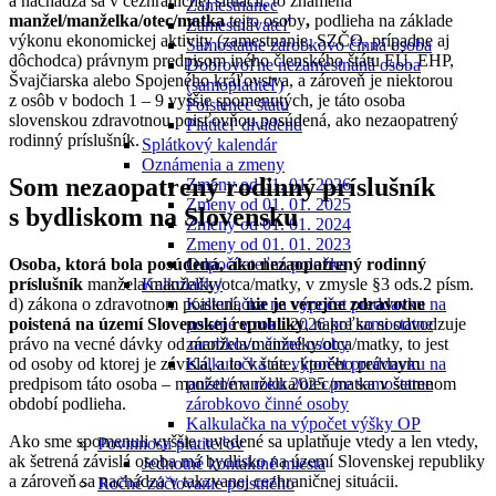
a nachádza sa v cezhraničnej situácii, to znamená
Zamestnanec
manžel/manželka/otec/matka
tejto osoby
,
podlieha na základe
Zamestnávateľ
výkonu ekonomickej aktivity (zamestnanie, SZČO, prípadne aj
Samostatne zárobkovo činná osoba
dôchodca) právnym predpisom iného členského štátu EÚ, EHP,
Dobrovoľne nezamestnaná osoba
Švajčiarska alebo Spojeného kráľovstva, a zároveň je niektorou
(samoplatiteľ)
z osôb v bodoch 1 – 9 vyššie spomenutých, je táto osoba
Poistenec štátu
slovenskou zdravotnou poisťovňou posúdená, ako nezaopatrený
Platiteľ dividend
rodinný príslušník.
Splátkový kalendár
Oznámenia a zmeny
Som nezaopatrený rodinný príslušník
Zmeny od 01. 01. 2026
Zmeny od 01. 01. 2025
s bydliskom na Slovensku
Zmeny od 01. 01. 2024
Zmeny od 01. 01. 2023
Odpočítateľná položka
Osoba, ktorá bola posúdená, ako nezaopatrený rodinný
Kalkulačky
príslušník
manžela/manželky/otca/matky, v zmysle §3 ods.2 písm.
Kalkulačka na výpočet preddavku na
d) zákona o zdravotnom poistení,
nie je verejne zdravotne
poistné v roku 2026 pre samostatne
poistená na území Slovenskej republiky
, nakoľko si odvodzuje
zárobkovo činné osoby
právo na vecné dávky od manžela/manželky/otca/matky, to jest
Kalkulačka na výpočet preddavku na
od osoby od ktorej je závislá, a to v štáte, ktorého právnym
poistné v roku 2025 pre samostatne
predpisom táto osoba – manžel/manželka/otec/matka v šetrenom
zárobkovo činné osoby
období podlieha.
Kalkulačka na výpočet výšky OP
Ako sme spomenuli vyššie, uvedené sa uplatňuje vtedy a len vtedy,
Povinnosti platiteľov
ak šetrená závislá osoba má bydlisko na území Slovenskej republiky
Jednotné kontaktné miesta
a zároveň sa nachádza v takzvanej cezhraničnej situácii.
Ročné zúčtovanie poistného