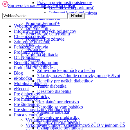
Práva a povinnosti poistencov
Sprievodca pacienta
Chcem sa poistiť
Oznamovacia povinnosť
Jednotné kontaktné miesta
Peňaženka zdravia
Program Vernosť+
Vyberte si stabilitu
Dr. Nonstop
Informácie pre nových poistencov
Benefity pre celú rodinu
Chcem sa poistiť
Podujatia Pre zdravie
Zdravotné poistenie
Blog
Peňaženka zdravia
ePobočka
Program Vernosť+
Mobilná aplikácia
Dr. Nonstop
eRecept
Benefity pre celú rodinu
Pre diabetikov
Podujatia Pre zdravie
Zdravotnícke pomôcky a liečba
Blog
3 kroky na zvládnutie cukrovky po celý život
ePobočka
Benefity pre našich diabetikov
Mobilná aplikácia
Tanier diabetika
eRecept
Desatoro diabetika
Pre diabetikov
Pre mamičky
Pre mamičky
Bezplatné poradenstvo
Pre študentov
Narodilo sa vám bábätko
Pre sluchovo znevýhodnených
Poistenie bábätka
Práca v cudzine
Preventívne prehliadky
Vyslaní zamestnanci/SZČO
Benefity pre najmenších
Vykonávate činnosť zamestnanca/SZČO v jednom ČŠ
Oznamovacie povinnosti