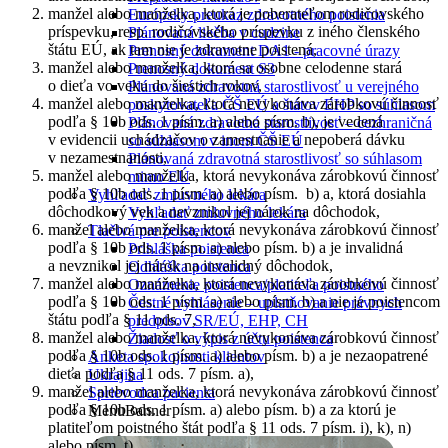
manžel alebo manželka, ktorá je poberateľom rodičovského
Európsky preukaz zdravotného poistenia
príspevku, resp. rodičovského príspevku z iného členského
Plánovaná liečba v cudzine
štátu EÚ, ak tam nie je zdravotne poistená,
Prenosný dokument DA1 - pracovné úrazy
manžel alebo manželka, ktorá sa osobne celodenne stará
Prenosný dokument S3
o dieťa vo veku do šiestich rokov,
Plánovaná zdravotná starostlivosť u verejného
manžel alebo manželka, ktorá nevykonáva zárobkovú činnosť
poskytovateľa ČŠ EÚ a štátov EHP so súhlasom
podľa § 10b ods. 1 písm. a) alebo písm. b), je vedená
Plánovaná zdravotná starostlivosť – cezhraničná
v evidencii uchádzačov o zamestnanie a nepoberá dávku
so súhlasom v inom ČŠ EÚ
v nezamestnanosti,
Plánovaná zdravotná starostlivosť so súhlasom
manžel alebo manželka, ktorá nevykonáva zárobkovú činnosť
mimo EÚ
podľa § 10b ods. 1 písm. a) alebo písm. b) a, ktorá dosiahla
Vyhľadať zmluvného lekára
dôchodkový vek a nevznikol jej nárok na dôchodok,
Vyhľadať zmluvného lekára
manžel alebo manželka, ktorá nevykonáva zárobkovú činnosť
Tlačivá pre poistencov
podľa § 10b ods. 1 písm. a) alebo písm. b) a je invalidná
Prihláška poistenca
a nevznikol jej nárok na invalidný dôchodok,
Odhláška poistenca
manžel alebo manželka, ktorá nevykonáva zárobkovú činnosť
Oznámenie poistenca/platiteľa poistného
podľa § 10b ods. 1 písm. a) alebo písm. b) a nie je poistencom
Čestné vyhlásenie – uplatňovanie právnych
štátu podľa § 11 ods. 7,
predpisov SR/EÚ, EHP, CH
manžel alebo manželka, ktorá nevykonáva zárobkovú činnosť
Žiadosť o výpis z účtu poistenca
podľa § 10b ods. 1 písm. a) alebo písm. b) a je nezaopatrené
Anketa spokojnosti klientov
dieťa podľa § 11 ods. 7 písm. a),
Ukrajina
manžel alebo manželka, ktorá nevykonáva zárobkovú činnosť
Sprievodca pacienta
podľa § 10b ods. 1 písm. a) alebo písm. b) a za ktorú je
MenuBanner
platiteľom poistného štát podľa § 11 ods. 7 písm. i), k), n)
alebo písm. t).