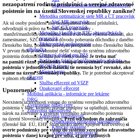
nezaopatrení rodinní príslušníci a verejné zdravotné
Metodika k hodnotiacim parametrom pre
poistenie im na území Slovenskej republiky zanikne?
CT
Metodika optimalizácie siete MR a CT pracovísk
Sieť MR pracovísk
Ak sú osoby posúdené ako nezaopatrení rodinní príslušníci,
Sieť CT pracovísk
odvodzujú si právo na vecné dávky od osoby -
Metodika klasifikácie RTG skiagrafických
manžel/manželka/otec/matka, ktorá z dôvodu výkonu činnosti, ako
pracovísk
zamestnanec, SZČO alebo z dôvodu poberania dôchodku z daného
Elektronické podpisovanie
členského štátu, podlieha právnym predpisom tohto členského štátu.
ePobočka
V prvom rade je nevyhnutné riešiť vstup do systému zdravotného
Opravný doklad pre PZS
poistenia dotknutého štátu pre všetky osoby.
Je treba mať
Podávanie faktúr od zúčtovacieho obdobia
na pamäti rôzne podmienky vstupu do systémov zdravotného
06/2019 zmena
poistenia v jednotlivých štátoch, tie nemusia byť rovnaké, ako
Master konto
máme na území Slovenskej republiky.
Tie je potrebné akceptovať
eRecept
v plnom rozsahu.
Služba eRecept od VšZP
Opakovaný eRecept
Upozornenie:
Mobilná aplikácia - informácie pre lekárne
DRG
Neexistencia možnosti vstupu do systému verejného zdravotného
Zverejnenie nižšej ceny
poistenia v štáte, ktorého právne predpisy sa uplatňujú, neznamená
Zdravotná starostlivosť
nárok na zotrvanie v systéme verejného zdravotného poistenia
Zdravotná starostlivosť
na území Slovenskej republiky.
Pred odchodom do zahraničia
Neodkladná zdravotná starostlivosť
(členské štát EÚ, EHP, Švajčiarsko alebo Spojené kráľovstvo)
si
Klinické skúšanie
overte podmienky pre vstup do systému verejného zdravotného
Asistovaná reprodukcia
poistenia v danej krajine pre seba, aj pre rodinných