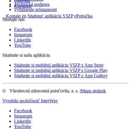
Ukrajina
Technická podpora
Kampane
Vyhlásenie prístupnosti
Kontakt
en
Stiahnuť aplikáciu VšZP
ePobočka
Sledujte nás
Facebook
Instagram
LinkedIn
YouTube
Stiahnite si našu aplikáciu
Stiahnite si mobilnú aplikáciu VšZP z App Store
Stiahnite si mobilnú aplikáciu VšZP z Google Play
Stiahnite si mobilnú aplikáciu VšZP z App Gallery
©
Všeobecná zdravotná poisťovňa, a. s.
|
Mapa stránok
Vyrobila spoločnosť
InterWay
Facebook
Instagram
LinkedIn
YouTube