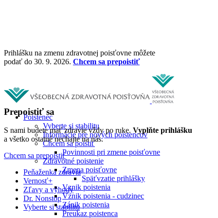
Prihlášku na zmenu zdravotnej poisťovne môžete
podať do 30. 9. 2026.
Chcem sa prepoistiť
Prepoistiť sa
Poistenec
Vyberte si stabilitu
S nami budete mať zdravie vždy po ruke.
Vyplňte prihlášku
Informácie pre nových poistencov
a všetko ostatné nechajte na nás.
Chcem sa poistiť
Povinnosti pri zmene poisťovne
Chcem sa prepoistiť
Zdravotné poistenie
Zmena poisťovne
Peňaženka zdravia
Späťvzatie prihlášky
Vernosť+
Vznik poistenia
Zľavy a výhody
Vznik poistenia - cudzinec
Dr. Nonstop
Zánik poistenia
Vyberte si stabilitu
Preukaz poistenca