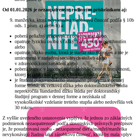
Od 01.01.2026 je nezaopatreným rodinným príslušníkom aj:
manžel/ka, ktorá nevykonáva zárobkovú činnosť podľa § 10b
ods. 1 písm. a) alebo b) a:
poberá peňažný príspevok za opatrovanie alebo
opatruje fyzickú osobu s ťažkým zdravotným postihnutím
alebo
opatruje blízku osobu, ktorá je staršia ako 80 rokov a nie je
umiestnená v zariadení sociálnych služieb alebo
v zdravotníckom zariadení alebo
poberá pomoc v hmotnej núdzi alebo je členom domácnosti,
ktorej sa poskytuje pomoc v hmotnej núdzi alebo
je študent doktorandského študijného programu v dennej
forme štúdia, ak celková dĺžka jeho doktorandského štúdia
neprekročila štandardnú dĺžku štúdia pre doktorandský
študijný program v dennej forme a nezískala už
vysokoškolské vzdelanie tretieho stupňa alebo nedovŕšila vek
30 rokov.
Z vyššie uvedeného ustanovenia vyplýva, že jednou zo základných
podmienok nezaopatrenosti podľa slovenských právnych predpisov
je, že posudzovaná osoba - nezaopatrené dieťa/manžel/manželka
nevykonávajú žiadnu takú zárobkovú činnosť, ktorá by mala vplyv