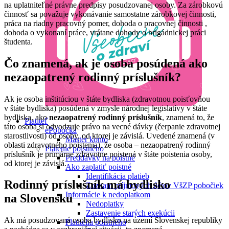
na uplatniteľné právne predpisy posudzovanej osoby. Za zárobkovú
činnosť sa považuje vykonávanie samostatne zárobkovej činnosti,
práca na riadny pracovný pomer, dohoda o pracovnej činnosti ,
dohoda o vykonaní práce, vrátane dohody o brigádnickej práci
študenta.
Čo znamená, ak je osoba posúdená ako
nezaopatrený rodinný príslušník?
Ak je osoba inštitúciou v štáte bydliska (zdravotnou poisťovňou
v štáte bydliska) posúdená v zmysle národnej legislatívy v štáte
bydliska, ako
nezaopatrený rodinný príslušník
, znamená to, že
Platiteľ
táto osoba si odvodzuje právo na vecné dávky (čerpanie zdravotnej
ePobočka
starostlivosti) od osoby, od ktorej je závislá. Uvedené znamená (v
Master konto
oblasti zdravotného poistenia), že osoba – nezaopatrený rodinný
Platenie poistného
príslušník je primárne zdravotne poistená v štáte poistenia osoby,
Preddavky na poistné
od ktorej je závislá.
Ako zaplatiť poistné
Identifikácia platieb
Rodinný príslušník má bydlisko
Zoznam príjmových účtov VšZP pobočiek
Informácie k nedoplatkom
na Slovensku
Nedoplatky
Zastavenie starých exekúcii
Ak má posudzovaná osoba bydlisko na území Slovenskej republiky
Platitelia poistného