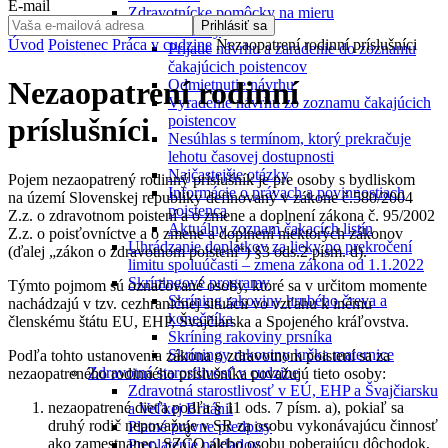
E-mail
Zdravotnícke pomôcky na mieru
Prihlásiť sa
Čakacie listiny
Úvod
Poistenec
Práca v cudzine
Nezaopatrení rodinní príslušníci
Prijatie návrhu a zaradenie do zoznamu
čakajúcich poistencov
Nezaopatrení rodinní
Odmietnutie návrhu
Vyradenie návrhu zo zoznamu čakajúcich
poistencov
príslušníci
Nesúhlas s termínom, ktorý prekračuje
lehotu časovej dostupnosti
Najčastejšie otázky
Pojem nezaopatrený rodinný príslušník je pre osoby s bydliskom
Informácie o právach a povinnostiach
na území Slovenskej republiky definovaný v zákone č.580/2004
poistenca
Z.z. o zdravotnom poistení a o zmene a doplnení zákona č. 95/2002
Aktuálny zoznam čakacích listín
Z.z. o poisťovníctve a o zmene a doplnení niektorých zákonov
Uhrádzanie doplatkov za lieky po prekročení
(ďalej „zákon o zdravotnom poistení“) §3 ods.2 písm. d).
limitu spoluúčasti – zmena zákona od 1.1.2022
Skríningové programy
Týmto pojmom sú označované osoby, ktoré sa v určitom momente
Skríning rakoviny hrubého čreva a
nachádzajú v tzv. cezhraničnej situácii vo vzťahu k inému
konečníka
členskému štátu EU, EHP, Švajčiarska a Spojeného kráľovstva.
Skríning rakoviny prsníka
Skríningy rakoviny krčka maternice
Podľa tohto ustanovenia zákona o zdravotnom poistení sa za
Zdravotná starostlivosť v cudzine
nezaopatreného rodinného príslušníka považujú tieto osoby:
Zdravotná starostlivosť v EÚ, EHP a Švajčiarsku
nezaopatrené dieťa podľa § 11 ods. 7 písm. a), pokiaľ sa
a Veľkej Británii
druhý rodič nepovažuje v SR za osobu vykonávajúcu činnosť
Platné právne predpisy
ako zamestnanec, SZČO alebo osobu poberajúcu dôchodok,
Preplatenie nákladov