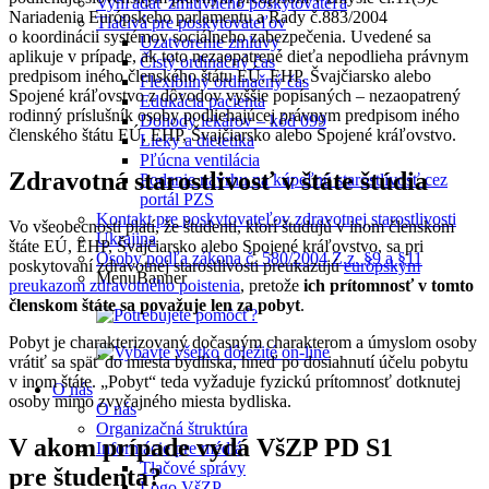
Vyhľadať zmluvného poskytovateľa
Nariadenia Európskeho parlamentu a Rady č.883/2004
Tlačivá pre poskytovateľov
o koordinácii systémov sociálneho zabezpečenia. Uvedené sa
Uzatvorenie zmluvy
aplikuje v prípade, ak toto nezaopatrené dieťa nepodlieha právnym
Čistý ordinačný čas
predpisom iného členského štátu EÚ, EHP, Švajčiarsko alebo
Flexibilný ordinačný čas
Spojené kráľovstvo z dôvodov vyššie popísaných – nezaopatrený
Edukácia pacienta
rodinný príslušník osoby podliehajúcej právnym predpisom iného
Dohody lekárov – kód 099
členského štátu EÚ, EHP, Švajčiarsko alebo Spojené kráľovstvo.
Lieky a dietetika
Pľúcna ventilácia
Zdravotná starostlivosť v štáte štúdia
Podanie návrhu na kúpeľnú starostlivosť cez
portál PZS
Kontakt pre poskytovateľov zdravotnej starostlivosti
Vo všeobecnosti platí, že študenti, ktorí študujú v inom členskom
Ukrajina
štáte EÚ, EHP, Švajčiarsko alebo Spojené kráľovstvo, sa pri
Osoby podľa zákona č. 580/2004 Z.z. §9 a §11
poskytovaní zdravotnej starostlivosti preukazujú
európskym
MenuBanner
preukazom zdravotného poistenia
, pretože
ich prítomnosť v tomto
členskom štáte sa považuje len za pobyt
.
Pobyt je charakterizovaný dočasným charakterom a úmyslom osoby
vrátiť sa späť do miesta bydliska, hneď po dosiahnutí účelu pobytu
v inom štáte. „Pobyt“ teda vyžaduje fyzickú prítomnosť dotknutej
O nás
osoby mimo zvyčajného miesta bydliska.
O nás
Organizačná štruktúra
V akom prípade vydá VšZP PD S1
Informácie pre médiá
Tlačové správy
pre študenta?
Logo VšZP