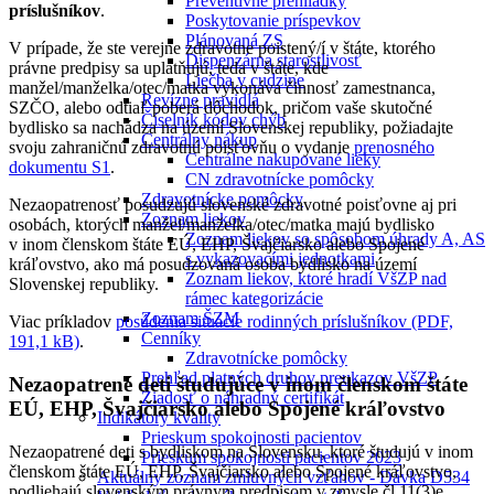
Preventívne prehliadky
príslušníkov
.
Poskytovanie príspevkov
Plánovaná ZS
V prípade, že ste verejne zdravotne poistený/í v štáte, ktorého
Dispenzárna starostlivosť
právne predpisy sa uplatňujú, teda v štáte, kde
Liečba v cudzine
manžel/manželka/otec/matka vykonáva činnosť zamestnanca,
Revízne pravidlá
SZČO, alebo odtiaľ poberá dôchodok, pričom vaše skutočné
Číselník kódov chýb
bydlisko sa nachádza na území Slovenskej republiky, požiadajte
Centrálny nákup
svoju zahraničnú zdravotnú poisťovňu o vydanie
prenosného
Centrálne nakupované lieky
dokumentu S1
.
CN zdravotnícke pomôcky
Zdravotnícke pomôcky
Nezaopatrenosť posudzujú slovenské zdravotné poisťovne aj pri
Zoznam liekov
osobách, ktorých manžel/manželka/otec/matka majú bydlisko
Zoznam liekov so spôsobom úhrady A, AS
v inom členskom štáte EÚ, EHP, Švajčiarsko alebo Spojené
s vykazovacími jednotkami
kráľovstvo, ako má posudzovaná osoba bydlisko na území
Zoznam liekov, ktoré hradí VšZP nad
Slovenskej republiky.
rámec kategorizácie
Zoznam ŠZM
Viac príkladov
posúdenia situácie rodinných príslušníkov (PDF,
Cenníky
191,1 kB)
.
Zdravotnícke pomôcky
Prehľad platných druhov preukazov VšZP
Nezaopatrené deti študujúce v inom členskom štáte
Žiadosť o náhradný certifikát
EÚ, EHP, Švajčiarsko alebo Spojené kráľovstvo
Indikátory kvality
Prieskum spokojnosti pacientov
Nezaopatrené deti s bydliskom na Slovensku, ktoré študujú v inom
Prieskum spokojnosti pacientov 2023
členskom štáte EÚ, EHP, Švajčiarsko alebo Spojené kráľovstvo,
Aktuálny zoznam zmluvných vzťahov - Dávka D534
podliehajú slovenským právnym predpisom v zmysle čl.11(3)e