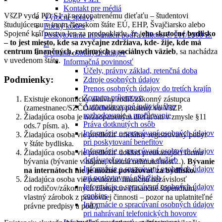
Kontakt pre médiá
VšZP vydá PD S1 aj nezaopatrenému dieťaťu – študentovi
Výročné správy
študujúcemu v inom členskom štáte EÚ, EHP, Švajčiarsko alebo
Etický kódex
Spojené kráľovstvo len za predpokladu, že j
eho skutočné bydlisko
Poskytovanie informácií podľa zákona č. 211/2000 Z.
– to jest miesto, kde sa zvyčajne zdržiava, kde- žije, kde má
z.
centrum finančných, rodinných a sociálnych väzieb
, sa nachádza
Ochrana osobných údajov
v uvedenom štáte.
Informačná povinnosť
Účely, právny základ, retenčná doba
Podmienky:
Zdroje osobných údajov
Prenos osobných údajov do tretích krajín
Zoznam príjemcov
Existuje ekonomicky aktívny rodič/zákonný zástupca
Automatizované individuálne
(zamestnanec/SZČO/dôchodca) poistený vo VšZP.
rozhodovanie a profilovanie
Žiadajúca osoba je nezaopatreným dieťaťom v zmysle §11
Práva dotknutých osôb
ods.7 písm. a).
Informácie o spracúvaní osobných údajov
Žiadajúca osoba vie predložiť oficiálny registrovaný pobyt
pri poskytovaní benefitov
v štáte bydliska.
Informácie o spracúvaní osobných údajov
Žiadajúca osoba vie predložiť doklad preukazujúci formu
dodávateľov tovarov a služieb
bývania (bývanie v nájme, vlastná nehnuteľnosť...).
Bývanie
Informácie o spracúvaní osobných údajov
na internátoch nie je možné považovať za bydlisko.
pri poskytovaní eSlužieb
Žiadajúca osoba vie preukázať finančnú nezávislosť
Informácie o spracúvaní osobných údajov
od rodičov/zákonných zástupcov (finančné štipendium,
cookies
vlastný zárobok z pracovnej činnosti – pozor na uplatniteľné
Informácie o spracúvaní osobných údajov
právne predpisy a pod.).
pri nahrávaní telefonických hovorov