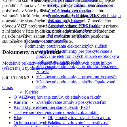
Informačná povinnosť – zamestnanci
Existenciu skutočného bydliska v dotknutom štáte vie najlepšie
Účely, právny základ, retenčná doba
posúdiť inštitúcia v štáte bydliska, to jest zahraničná zdravotná
Zdroje osobných údajov
poisťovňa v štáte bydliska. VšZP má právo požiadať túto
Prenos osobných údajov do tretích krajín
zahraničnú inštitúciu, ktorú určí osoba žiadajúca PD S1,
Zoznam príjemcov
o posúdenie skutočného bydliska na ich území. Z uvedeného
Automatizované individuálne
dôvodu VšZP preferuje žiadosť o vydanie PD S1 zaslanú priamo
rozhodovanie a profilovanie
z inštitúcie v štáte bydliska, preto odporúčame týmto študentom,
Práva dotknutých osôb
najskôr navštíviť zahraničnú inštitúciu za účelom posúdenia
Ochrana oznamovateľa
skutočného bydliska v dotknutom štáte.
Podmienky používania elektronických služieb
Všeobecné podmienky pre poskytovanie a
Dokumenty na stiahnutie
používanie elektronických služieb ePobočky a
mobilnej aplikácie VšZP
Modelové príklady posúdenia situácie rodinných príslušníkov
Všeobecné podmienky k produktu Peňaženka
(všetci majú bydlisko v SR)
zdravia
Všeobecné podmienky k programu Vernosť+
pdf, 191,06 kB
Všeobecné podmienky k službe Opakované
platby
O nás
Kariéra
Zverejňovanie zmlúv, objednávok a faktúr
O VšZP
Zverejňovanie zmlúv s poskytovateľmi
Kariéra
zdravotnej starostlivosti (PZS)
Kontakt pre médiá
Zverejňovanie objednávok a faktúr
Tlačové správy
Objednávky tovarov, služieb a prác
Blog
Faktúry za zdravotnú starostlivosť
Ochrana osobných údajov