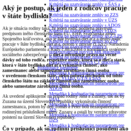
Kritériá na uzatváranie zmlúv v ŠAS a
Aký je postup, ak jeden z rodičov pracuje
GYN
v štáte bydliska?
Kritériá na uzatváranie zmlúv so ZZS
Kritériá na uzatváranie zmlúv v ÚZS
Kritériá na uzatváranie zmlúv s ADOS
Ak je situácia rodiny taká, že jeden rodič podlieha právnym
Kritériá na uzatváranie zmlúv s DZS
predpisom iného členského štátu EU, EHP, Švajčiarska alebo
Kritériá na uzatváranie zmlúv so Z-LPS
Spojeného kráľovstva, ako je štát bydliska dieťaťa a druhý rodič
Kritériá na uzatváranie zmlúv so ZSP
pracuje v štáte bydliska dieťaťa, potom v zmysle čl.32(2) Nariadenia
Kritériá na uzatváranie zmlúv s
Európskeho parlamentu a Rady č.883/2004 o koordinácii systémov
poskytovateľmi nových MR pracovísk
sociálneho zabezpečenia si
dieťa odvodzuje právo na vecné
Kritériá na uzatváranie zmlúv s
dávky od toho rodiča, respektíve osoby, ktorá sa o dieťa stará,
poskytovateľmi nových CT pracovísk
ktorá v štáte bydliska dieťaťa vykonáva činnosť, ako
Hodnotiace parametre
zamestnanec alebo samostatne zárobkovo činná osoba
Metodika k hodnotiacim parametrom pre
v uvedenom členskom štáte, alebo poberá dôchodok od tohto
VLD, VLDD, GYN a ŠAS
členského štátu na základe činnosti ako zamestnanec osoba
Metodika k hodnotiacim parametrom pre
alebo samostatne zárobkovo činná osoba
.
ADOS
Metodika k hodnotiacim parametrom pre
Ak uvedené aplikujeme na prípad rodiny Jána a Zuzany, tak ak by
DIAL
Zuzana na území Slovenskej republiky vykonávala činnosť
Metodika k hodnotiacim parametrom pre
zamestnanca, potom by deti Tomáš a Peter boli nezaopatrenými
JZS
rodinnými príslušníkmi mamy Zuzany a ostali by verejne zdravotne
Metodika k hodnotiacim parametrom pre
poistení na území Slovenskej republiky.
DZS
Metodika k hodnotiacim parametrom pre
Čo v prípade, ak sú rodinní príslušníci posúdení ako
MR