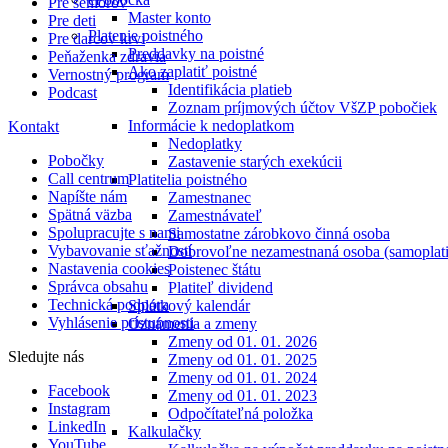
Pre seniorov
Master konto
Pre deti
Platenie poistného
Pre darcov krvi
Preddavky na poistné
Peňaženka zdravia
Ako zaplatiť poistné
Vernostný program
Identifikácia platieb
Podcast
Zoznam príjmových účtov VšZP pobočiek
Informácie k nedoplatkom
Kontakt
Nedoplatky
Pobočky
Zastavenie starých exekúcii
Call centrum
Platitelia poistného
Napíšte nám
Zamestnanec
Spätná väzba
Zamestnávateľ
Spolupracujte s nami
Samostatne zárobkovo činná osoba
Vybavovanie sťažností
Dobrovoľne nezamestnaná osoba (samoplati
Nastavenia cookies
Poistenec štátu
Správca obsahu
Platiteľ dividend
Technická podpora
Splátkový kalendár
Vyhlásenie prístupnosti
Oznámenia a zmeny
Zmeny od 01. 01. 2026
Sledujte nás
Zmeny od 01. 01. 2025
Zmeny od 01. 01. 2024
Facebook
Zmeny od 01. 01. 2023
Instagram
Odpočítateľná položka
LinkedIn
Kalkulačky
YouTube