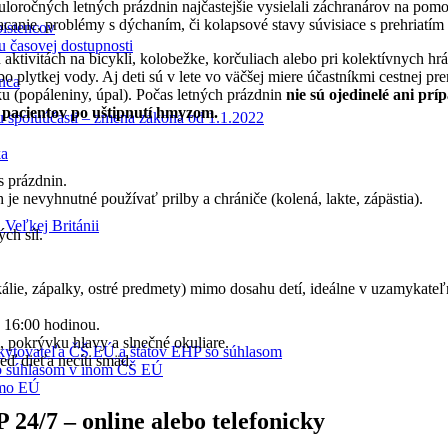
loročných letných prázdnin najčastejšie vysielali záchranárov na pomo
acanie, problémy s dýchaním, či kolapsové stavy súvisiace s prehriatí
oistencov
u časovej dostupnosti
 aktivitách na bicykli, kolobežke, korčuliach alebo pri kolektívnych hr
o plytkej vody. Aj deti sú v lete vo väčšej miere účastníkmi cestnej pr
enca
ku (popáleniny, úpal). Počas letných prázdnin
nie sú ojedinelé ani prí
ch pacientov po uštipnutí hmyzom.
tu spoluúčasti – zmena zákona od 1.1.2022
ka
s prázdnin.
 je nevyhnutné používať prilby a chrániče (kolená, lakte, zápästia).
 Veľkej Británii
ch síl.
ikálie, zápalky, ostré predmety) mimo dosahu detí, ideálne v uzamykate
 16:00 hodinou.
 pokrývku hlavy a slnečné okuliare.
oskytovateľa ČŠ EÚ a štátov EHP so súhlasom
keď dieťa necíti smäd.
 so súhlasom v inom ČŠ EÚ
imo EÚ
 24/7 – online alebo telefonicky