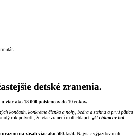
rmulár.
astejšie detské zranenia.
u viac ako 18 000 poistencov do 19 rokov.
ných končatín, konkrétne členka
a nohy
, bedra a stehna a prvú päticu
nulý rok potvrdil, že viac zranení mali chlapci.
„
U chlapcov bol
m úrazom na zásah viac ako 500-krát.
Najviac výjazdov mali