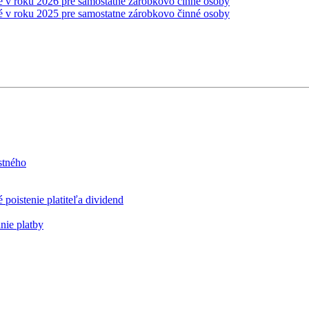
é v roku 2026 pre samostatne zárobkovo činné osoby
é v roku 2025 pre samostatne zárobkovo činné osoby
stného
poistenie platiteľa dividend
nie platby