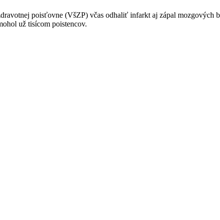
ravotnej poisťovne (VšZP) včas odhaliť infarkt aj zápal mozgových bl
mohol už tisícom poistencov.