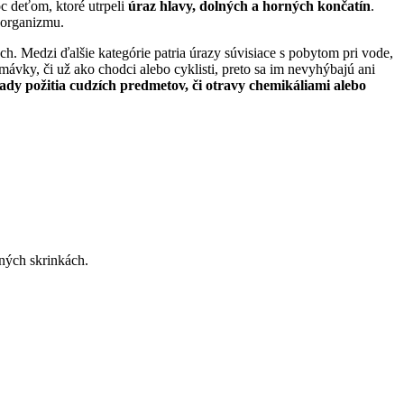
c deťom, ktoré utrpeli
úraz hlavy, dolných a horných končatín
.
m organizmu.
ách. Medzi ďalšie kategórie patria úrazy súvisiace s pobytom pri vode,
emávky, či už ako chodci alebo cyklisti, preto sa im nevyhýbajú ani
pady požitia cudzích predmetov, či otravy chemikáliami alebo
ľných skrinkách.