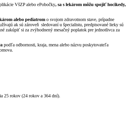
aplikácie VšZP alebo ePobočky
,
sa s lekárom môžu spojiť hocikedy,
ekárom
alebo pediatrom
o svojom zdravotnom stave, prípadne
žívajú ak sú zároveň sledovaní u špecialistu, predpisované lieky sú
žné zakúpiť si za zvýhodnený mesačný poplatok pre jednotlivca za
ra
podľa odbornosti, kraja, mena alebo názvu poskytovateľa
domova.
a 25 rokov (24 rokov a 364 dní).