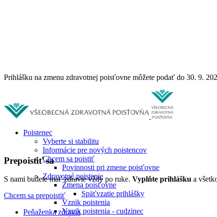
Prihlášku na zmenu zdravotnej poisťovne môžete podať do 30. 9. 20
Poistenec
Vyberte si stabilitu
Informácie pre nových poistencov
Chcem sa poistiť
Prepoistiť sa
Povinnosti pri zmene poisťovne
Zdravotné poistenie
S nami budete mať zdravie vždy po ruke.
Vyplňte prihlášku
a všetko
Zmena poisťovne
Späťvzatie prihlášky
Chcem sa prepoistiť
Vznik poistenia
Vznik poistenia - cudzinec
Peňaženka zdravia