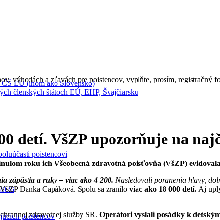
ov, výhodách a zľavách pre poistencov, vyplňte, prosím, registračný fo
 ČŠ EÚ (inom ako Slovensko)
ch členských štátoch EÚ, EHP, Švajčiarsku
000 detí. VšZP upozorňuje na najč
oluúčasti poistencovi
inulom roku ich Všeobecná zdravotná poisťovňa (VšZP) evidovala 
ia zápästia a ruky – viac ako 4 200.
Nasledovali poranenia hlavy, dol
a VšZP Danka Capáková. Spolu sa zranilo
viac ako 18 000 detí.
Aj uply
.2026
záchrannej zdravotnej služby SR.
Operátori vyslali posádky k detský
ajúcich poistencov