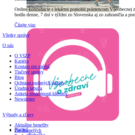
Online konzultácie s lekármi pomohli poistencom Všeobecnej zd
hodín denne, 7 dní v týždni zo Slovenska aj zo zahraničia a po
Čítajte viac
Všetky správy
O nás
O VšZP
Kariéra
Kontakt pre médiá
Tlačové správy
Blog
Ochrana osobných údajov
Úradná tabuľa
Anketa spokojnosti klientov
Newsletter
Výhody a zľavy
Aktuálne benefity
Platiteľ
Pre dospelých
ePobočka