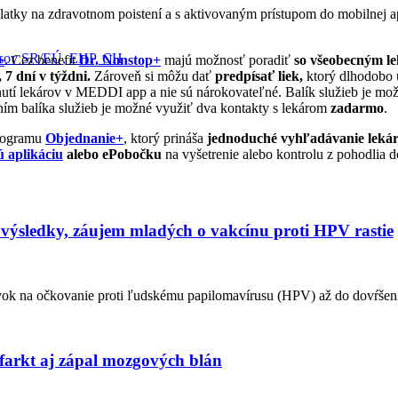
platky na zdravotnom poistení a s aktivovaným prístupom do mobilnej 
pisov SR/EÚ, EHP, CH
+
. Cez benefit
Dr. Nonstop+
majú možnosť poradiť
so všeobecným l
 7 dní v týždni.
Zároveň si môžu dať
predpísať liek,
ktorý dlhodobo u
nutí lekárov v MEDDI app a nie sú nárokovateľné. Balík služieb je mo
ením balíka služieb je možné využiť dva kontakty s lekárom
zadarmo
.
programu
Objednanie+
, ktorý prináša
jednoduché vyhľadávanie leká
 aplikáciu
alebo ePobočku
na vyšetrenie alebo kontrolu z pohodlia 
a výsledky, záujem mladých o vakcínu proti HPV rastie
evok na očkovanie proti ľudskému papilomavírusu (HPV) až do dovŕšeni
nfarkt aj zápal mozgových blán