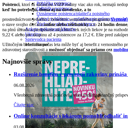
Prihláška poistenca
Poistenci
, ktorí sú súčasťou VšZP rodiny viac ako rok, nemajú nedo
Odhláška poistenca
keď ho potrebujú, doma aj na dovolenke, a to
Oznámenie poistenca/platiteľa poistného
Čestné vyhlásenie – uplatňovanie právnych pred
prostredníctvom jedného z benefitov vernostného programu
Vernosť
Žiadosť o výpis z účtu poistenca
o stave svojho dieťaťa
online alebo telefonicky
a to
24 hodín denne,
Anketa spokojnosti klientov
na plnú úhradu a predpísanie akýchkoľvek iných liekov je na rozhod
Ukrajina
9,22 € alebo pre skupinu až 4 poistencov za 17,2 €. Ešte pred zakúp
Sprievodca pacienta
Užitočným benefitom počas leta môže byť aj benefit z vernostného 
MenuBanner
zdravotnej starostlivosti a
možnosť objednať sa priamo cez
mobilnú
Najnovšie správy
Rozšírenie benefitu v prevencii rakoviny prináš
06.08.2026
Všeobecná zdravotná poisťovňa vlani rozšírila finančný prísp
Čítajte viac
Online konzultácie s lekárom pomohli odhaliť i
03.08.2026