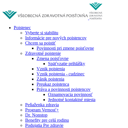
Poistenec
Vyberte si stabilitu
Informácie pre nových poistencov
Chcem sa poistiť
Povinnosti pri zmene poisťovne
Zdravotné poistenie
Zmena poisťovne
Späťvzatie prihlášky
Vznik poistenia
Vznik poistenia - cudzinec
Zánik poistenia
Preukaz poistenca
Práva a povinnosti poistencov
Oznamovacia povinnosť
Jednotné kontaktné miesta
Peňaženka zdravia
Program Vernosť+
Dr. Nonstop
Benefity pre celú rodinu
Podujatia Pre zdravie