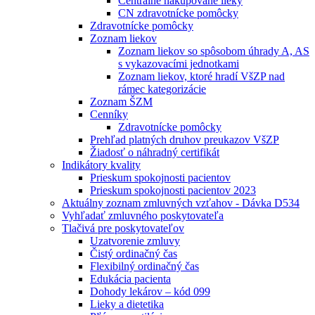
Centrálne nakupované lieky
CN zdravotnícke pomôcky
Zdravotnícke pomôcky
Zoznam liekov
Zoznam liekov so spôsobom úhrady A, AS
s vykazovacími jednotkami
Zoznam liekov, ktoré hradí VšZP nad
rámec kategorizácie
Zoznam ŠZM
Cenníky
Zdravotnícke pomôcky
Prehľad platných druhov preukazov VšZP
Žiadosť o náhradný certifikát
Indikátory kvality
Prieskum spokojnosti pacientov
Prieskum spokojnosti pacientov 2023
Aktuálny zoznam zmluvných vzťahov - Dávka D534
Vyhľadať zmluvného poskytovateľa
Tlačivá pre poskytovateľov
Uzatvorenie zmluvy
Čistý ordinačný čas
Flexibilný ordinačný čas
Edukácia pacienta
Dohody lekárov – kód 099
Lieky a dietetika