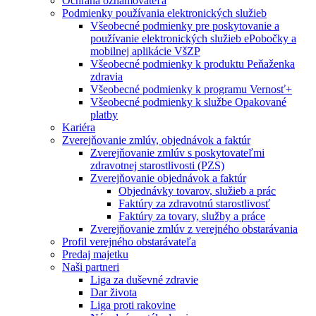
Ochrana oznamovateľa
Podmienky používania elektronických služieb
Všeobecné podmienky pre poskytovanie a
používanie elektronických služieb ePobočky a
mobilnej aplikácie VšZP
Všeobecné podmienky k produktu Peňaženka
zdravia
Všeobecné podmienky k programu Vernosť+
Všeobecné podmienky k službe Opakované
platby
Kariéra
Zverejňovanie zmlúv, objednávok a faktúr
Zverejňovanie zmlúv s poskytovateľmi
zdravotnej starostlivosti (PZS)
Zverejňovanie objednávok a faktúr
Objednávky tovarov, služieb a prác
Faktúry za zdravotnú starostlivosť
Faktúry za tovary, služby a práce
Zverejňovanie zmlúv z verejného obstarávania
Profil verejného obstarávateľa
Predaj majetku
Naši partneri
Liga za duševné zdravie
Dar života
Liga proti rakovine