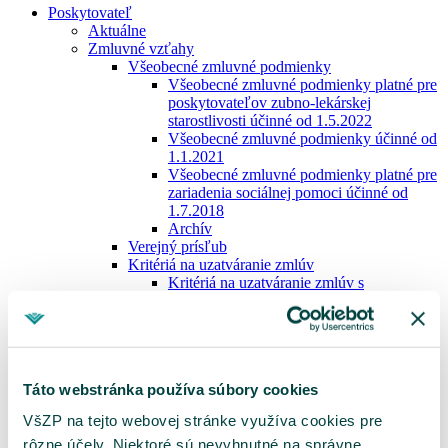
Poskytovateľ
Aktuálne
Zmluvné vzťahy
Všeobecné zmluvné podmienky
Všeobecné zmluvné podmienky platné pre
poskytovateľov zubno-lekárskej
starostlivosti účinné od 1.5.2022
Všeobecné zmluvné podmienky účinné od
1.1.2021
Všeobecné zmluvné podmienky platné pre
zariadenia sociálnej pomoci účinné od
1.7.2018
Archív
Verejný prísľub
Kritériá na uzatváranie zmlúv
Kritériá na uzatváranie zmlúv s
poskytovateľmi zdravotnej starostlivosti
Kritériá na uzatváranie zmlúv v ŠAS a
GYN
Kritériá na uzatváranie zmlúv so ZZS
Kritériá na uzatváranie zmlúv v ÚZS
Táto webstránka používa súbory cookies
Kritériá na uzatváranie zmlúv s ADOS
Kritériá na uzatváranie zmlúv s DZS
VšZP na tejto webovej stránke využíva cookies pre
Kritériá na uzatváranie zmlúv so Z-LPS
rôzne účely. Niektoré sú nevyhnutné na správne
Kritériá na uzatváranie zmlúv so ZSP