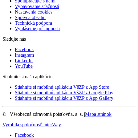
Spolupracujte s nami
Vybavovanie sťažností
Nastavenia cookies
Správca obsahu
Technická podpora
Vyhlásenie prístupnosti
Sledujte nás
Facebook
Instagram
LinkedIn
YouTube
Stiahnite si našu aplikáciu
Stiahnite si mobilnú aplikáciu VšZP z App Store
Stiahnite si mobilnú aplikáciu VšZP z Google Play
Stiahnite si mobilnú aplikáciu VšZP z App Gallery
©
Všeobecná zdravotná poisťovňa, a. s.
|
Mapa stránok
Vyrobila spoločnosť
InterWay
Facebook