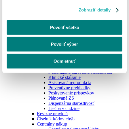
ePobočka
Zobraziť detaily
Opravný doklad pre PZS
Podávanie faktúr od zúčtovacieho obdobia
06/2019 zmena
Master konto
Povoliť všetko
eRecept
Služba eRecept od VšZP
Opakovaný eRecept
Povoliť výber
Mobilná aplikácia - informácie pre lekárne
DRG
Zverejnenie nižšej ceny
Odmietnuť
Zdravotná starostlivosť
Zdravotná starostlivosť
Neodkladná zdravotná starostlivosť
Klinické skúšanie
Asistovaná reprodukcia
Preventívne prehliadky
Poskytovanie príspevkov
Plánovaná ZS
Dispenzárna starostlivosť
Liečba v cudzine
Revízne pravidlá
Číselník kódov chýb
Centrálny nákup