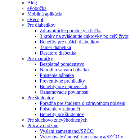
Blog
ePobočka
Mobilná aplikácia
eRecept
Pre diabetikov
Zdravotnícke pomôcky a liečba
3 kroky na zvládnutie cukrovky po celý život
Benefity pre našich diabetikov
Tanier diabetika
Desatoro diabetika
Pre mamičky
Bezplatné poradenstvo
Narodilo sa vám bábätko
Poistenie bábätka
Preventívne prehliadky
Benefity pre najmenších
Oznamovacie povinnosti
Pre študentov
Poradňa pre študenta o zdravotnom poistení
Poistenie v zahraničí
Benefity pre študentov
Pre sluchovo znevýhodnených
Práca v cudzine
Vyslaní zamestnanci/SZČO
Vykonávate činnosť zamestnanca/SZČO v