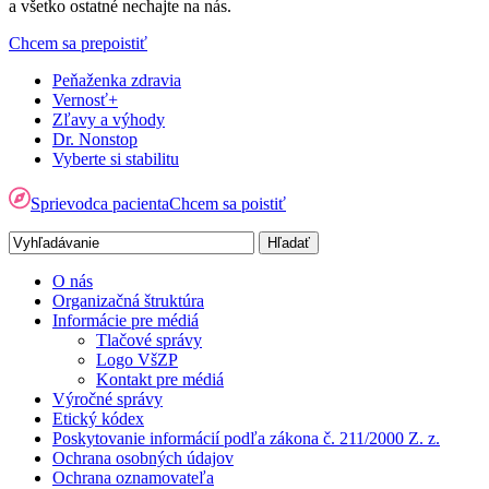
a všetko ostatné nechajte na nás.
Chcem sa prepoistiť
Peňaženka zdravia
Vernosť+
Zľavy a výhody
Dr. Nonstop
Vyberte si stabilitu
Sprievodca pacienta
Chcem sa poistiť
O nás
Organizačná štruktúra
Informácie pre médiá
Tlačové správy
Logo VšZP
Kontakt pre médiá
Výročné správy
Etický kódex
Poskytovanie informácií podľa zákona č. 211/2000 Z. z.
Ochrana osobných údajov
Ochrana oznamovateľa