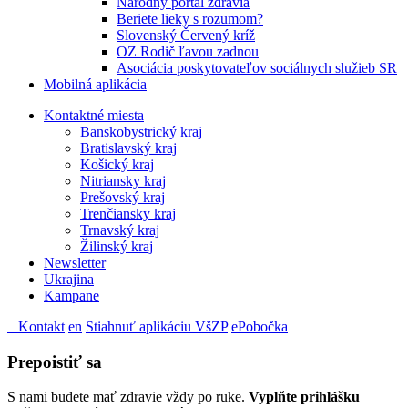
Národný portál zdravia
Beriete lieky s rozumom?
Slovenský Červený kríž
OZ Rodič ľavou zadnou
Asociácia poskytovateľov sociálnych služieb SR
Mobilná aplikácia
Kontaktné miesta
Banskobystrický kraj
Bratislavský kraj
Košický kraj
Nitriansky kraj
Prešovský kraj
Trenčiansky kraj
Trnavský kraj
Žilinský kraj
Newsletter
Ukrajina
Kampane
Kontakt
en
Stiahnuť aplikáciu VšZP
ePobočka
Prepoistiť sa
S nami budete mať zdravie vždy po ruke.
Vyplňte prihlášku