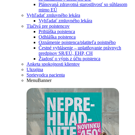
Plánovaná zdravotná starostlivosť so súhlasom
mimo EÚ
Vyhľadať zmluvného lekára
Vyhľadať zmluvného lekára
Tlačivá pre poistencov
Prihláška poistenca
Odhláška poistenca
Oznámenie poistenca/platiteľa poistného
Čestné vyhlásenie – uplatňovanie právnych
predpisov SR/EÚ, EHP, CH
Žiadosť o výpis z účtu poistenca
Anketa spokojnosti klientov
Ukrajina
Sprievodca pacienta
MenuBanner