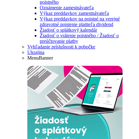
poistného
Oznámenie zamestnávateľa
Výkaz preddavkov zamestnávateľa
Výkaz preddavkov na poistné na verejné
zdravotné poistenie platiteľa dividend
Žiadosť o splátkový kalendár
Žiadosť o vrátenie poistného / Žiadosť o
preúčtovanie platby
Vyhľadanie príslušnosti k pobočke
Ukrajina
MenuBanner