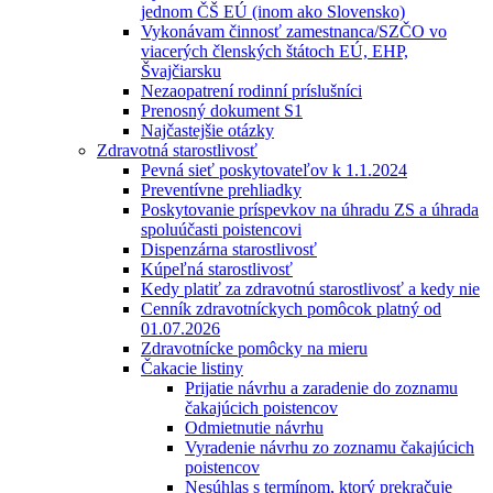
jednom ČŠ EÚ (inom ako Slovensko)
Vykonávam činnosť zamestnanca/SZČO vo
viacerých členských štátoch EÚ, EHP,
Švajčiarsku
Nezaopatrení rodinní príslušníci
Prenosný dokument S1
Najčastejšie otázky
Zdravotná starostlivosť
Pevná sieť poskytovateľov k 1.1.2024
Preventívne prehliadky
Poskytovanie príspevkov na úhradu ZS a úhrada
spoluúčasti poistencovi
Dispenzárna starostlivosť
Kúpeľná starostlivosť
Kedy platiť za zdravotnú starostlivosť a kedy nie
Cenník zdravotníckych pomôcok platný od
01.07.2026
Zdravotnícke pomôcky na mieru
Čakacie listiny
Prijatie návrhu a zaradenie do zoznamu
čakajúcich poistencov
Odmietnutie návrhu
Vyradenie návrhu zo zoznamu čakajúcich
poistencov
Nesúhlas s termínom, ktorý prekračuje