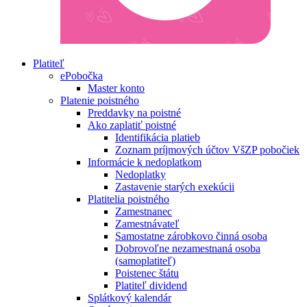
Platiteľ
ePobočka
Master konto
Platenie poistného
Preddavky na poistné
Ako zaplatiť poistné
Identifikácia platieb
Zoznam príjmových účtov VšZP pobočiek
Informácie k nedoplatkom
Nedoplatky
Zastavenie starých exekúcii
Platitelia poistného
Zamestnanec
Zamestnávateľ
Samostatne zárobkovo činná osoba
Dobrovoľne nezamestnaná osoba
(samoplatiteľ)
Poistenec štátu
Platiteľ dividend
Splátkový kalendár