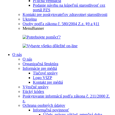
Pľúcna ventilácia
Podanie návrhu na kúpeľnú starostlivosť cez
portál PZS
Kontakt pre poskytovateľov zdravotnej starostlivosti
Ukrajina
Osoby podľa zákona č. 580/2004 Z.z. §9 a §11
MenuBanner
O nás
O nás
Organizačná štruktúra
Informácie pre médiá
Tlačové správy
Logo VšZP
Kontakt pre médiá
Výročné správy
Etický kódex
Poskytovanie informácií podľa zákona č. 211/2000 Z.
z.
Ochrana osobných údajov
Informačná povinnosť
Účely, právny základ, retenčná doba