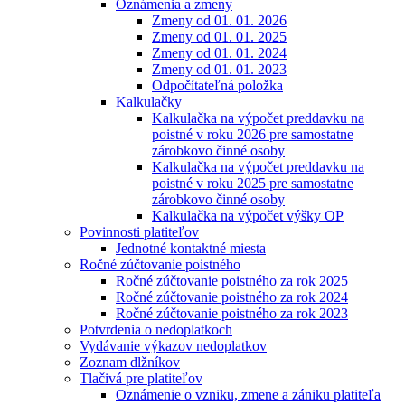
Oznámenia a zmeny
Zmeny od 01. 01. 2026
Zmeny od 01. 01. 2025
Zmeny od 01. 01. 2024
Zmeny od 01. 01. 2023
Odpočítateľná položka
Kalkulačky
Kalkulačka na výpočet preddavku na
poistné v roku 2026 pre samostatne
zárobkovo činné osoby
Kalkulačka na výpočet preddavku na
poistné v roku 2025 pre samostatne
zárobkovo činné osoby
Kalkulačka na výpočet výšky OP
Povinnosti platiteľov
Jednotné kontaktné miesta
Ročné zúčtovanie poistného
Ročné zúčtovanie poistného za rok 2025
Ročné zúčtovanie poistného za rok 2024
Ročné zúčtovanie poistného za rok 2023
Potvrdenia o nedoplatkoch
Vydávanie výkazov nedoplatkov
Zoznam dlžníkov
Tlačivá pre platiteľov
Oznámenie o vzniku, zmene a zániku platiteľa