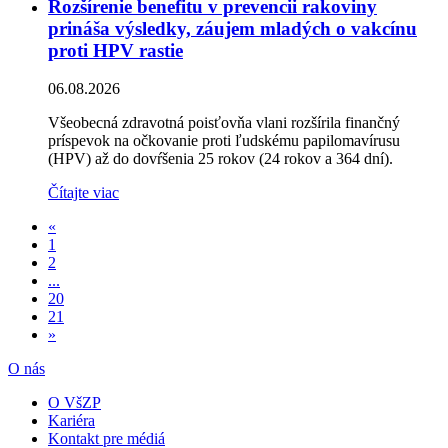
Rozšírenie benefitu v prevencii rakoviny
prináša výsledky, záujem mladých o vakcínu
proti HPV rastie
06.08.2026
Všeobecná zdravotná poisťovňa vlani rozšírila finančný
príspevok na očkovanie proti ľudskému papilomavírusu
(HPV) až do dovŕšenia 25 rokov (24 rokov a 364 dní).
Čítajte viac
«
1
2
...
20
21
»
O nás
O VšZP
Kariéra
Kontakt pre médiá