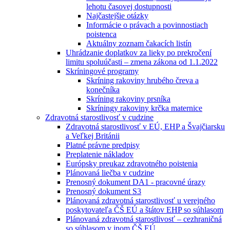
lehotu časovej dostupnosti
Najčastejšie otázky
Informácie o právach a povinnostiach
poistenca
Aktuálny zoznam čakacích listín
Uhrádzanie doplatkov za lieky po prekročení
limitu spoluúčasti – zmena zákona od 1.1.2022
Skríningové programy
Skríning rakoviny hrubého čreva a
konečníka
Skríning rakoviny prsníka
Skríningy rakoviny krčka maternice
Zdravotná starostlivosť v cudzine
Zdravotná starostlivosť v EÚ, EHP a Švajčiarsku
a Veľkej Británii
Platné právne predpisy
Preplatenie nákladov
Európsky preukaz zdravotného poistenia
Plánovaná liečba v cudzine
Prenosný dokument DA1 - pracovné úrazy
Prenosný dokument S3
Plánovaná zdravotná starostlivosť u verejného
poskytovateľa ČŠ EÚ a štátov EHP so súhlasom
Plánovaná zdravotná starostlivosť – cezhraničná
so súhlasom v inom ČŠ EÚ