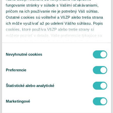
Kritériá na uzatváranie zmlúv s
fungovanie stránky v súlade s Vašimi očakávaniami,
poskytovateľmi nových MR pracovísk
pričom na ich používanie nie je potrebný Váš súhlas.
Kritériá na uzatváranie zmlúv s
Ostatné cookies sú voliteľné a VšZP alebo tretia strana
poskytovateľmi nových CT pracovísk
Hodnotiace parametre
ich môže využívať až po udelení Vášho súhlasu. Popis
Metodika k hodnotiacim parametrom pre
cookies, ktoré používa VšZP alebo tretie strany si
VLD, VLDD, GYN a ŠAS
môžete pozrieť v detaile. Vaše preferencie týkajúce sa
Metodika k hodnotiacim parametrom pre
ADOS
cookies môžete kedykoľvek zmeniť cez odkaz uvedený
Metodika k hodnotiacim parametrom pre
na tejto
stránke
.
DIAL
Výber
Metodika k hodnotiacim parametrom pre
Nevyhnutné cookies
súhlasu
JZS
Metodika k hodnotiacim parametrom pre
DZS
Preferencie
Metodika k hodnotiacim parametrom pre
MR
Metodika k hodnotiacim parametrom pre
CT
Štatistické alebo analytické
Metodika optimalizácie siete MR a CT pracovísk
Sieť MR pracovísk
Sieť CT pracovísk
Marketingové
Metodika klasifikácie RTG skiagrafických
pracovísk
Elektronické podpisovanie