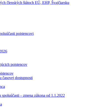
ch členských štátoch EÚ, EHP, Švajčiarsku
oluúčasti poistencovi
.2026
ajúcich poistencov
oistencov
u časovej dostupnosti
enca
tu spoluúčasti – zmena zákona od 1.1.2022
ka