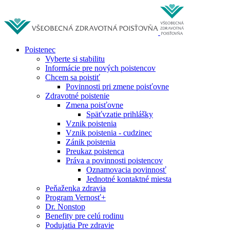
Poistenec
Vyberte si stabilitu
Informácie pre nových poistencov
Chcem sa poistiť
Povinnosti pri zmene poisťovne
Zdravotné poistenie
Zmena poisťovne
Späťvzatie prihlášky
Vznik poistenia
Vznik poistenia - cudzinec
Zánik poistenia
Preukaz poistenca
Práva a povinnosti poistencov
Oznamovacia povinnosť
Jednotné kontaktné miesta
Peňaženka zdravia
Program Vernosť+
Dr. Nonstop
Benefity pre celú rodinu
Podujatia Pre zdravie