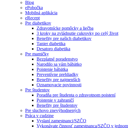
Blog
ePobočka
Mobilná aplikácia
eRecept
Pre diabetikov
Zdravotnícke pomôcky a liečba
3 kroky na zvládnutie cukrovky po celý život
Benefity pre našich diabetikov
Tanier diabetika
Desatoro diabetika
Pre mamičky
Bezplatné poradenstvo
Narodilo sa vám bábätko
Poistenie bábätka
Preventívne prehliadky
Benefity pre najmenších
Oznamovacie povinnosti
Pre študentov
Poradňa pre študenta o zdravotnom poistení
Poistenie v zahraničí
Benefity pre študentov
Pre sluchovo znevýhodnených
Práca v cudzine
Vyslaní zamestnanci/SZČO
Vykonávate činnosť zamestnanca/SZČO v jednom