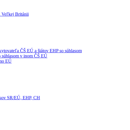
 Veľkej Británii
oskytovateľa ČŠ EÚ a štátov EHP so súhlasom
 so súhlasom v inom ČŠ EÚ
imo EÚ
pisov SR/EÚ, EHP, CH