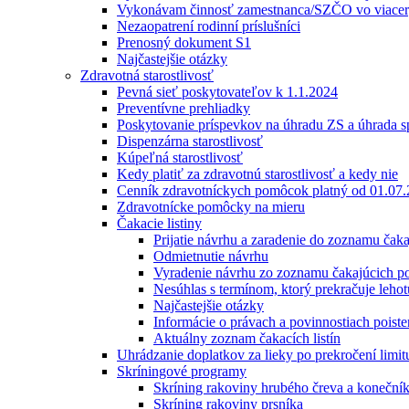
Vykonávam činnosť zamestnanca/SZČO vo viacerý
Nezaopatrení rodinní príslušníci
Prenosný dokument S1
Najčastejšie otázky
Zdravotná starostlivosť
Pevná sieť poskytovateľov k 1.1.2024
Preventívne prehliadky
Poskytovanie príspevkov na úhradu ZS a úhrada sp
Dispenzárna starostlivosť
Kúpeľná starostlivosť
Kedy platiť za zdravotnú starostlivosť a kedy nie
Cenník zdravotníckych pomôcok platný od 01.07
Zdravotnícke pomôcky na mieru
Čakacie listiny
Prijatie návrhu a zaradenie do zoznamu čak
Odmietnutie návrhu
Vyradenie návrhu zo zoznamu čakajúcich p
Nesúhlas s termínom, ktorý prekračuje lehot
Najčastejšie otázky
Informácie o právach a povinnostiach poist
Aktuálny zoznam čakacích listín
Uhrádzanie doplatkov za lieky po prekročení limi
Skríningové programy
Skríning rakoviny hrubého čreva a koneční
Skríning rakoviny prsníka