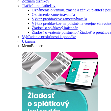
Zoznam dlžníkov
Tlačivá pre platiteľov
Oznámenie o vzniku, zmene a zániku platiteľa poi
Oznámenie zamestnávateľa
Výkaz preddavkov zamestnávateľa
Výkaz preddavkov na poistné na verejné zdravotné 
Žiadosť o splátkový kalendár
Žiadosť o vrátenie poistného / Žiadosť o preúčtova
Vyhľadanie príslušnosti k pobočke
Ukrajina
MenuBanner