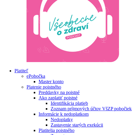
Platiteľ
ePobočka
Master konto
Platenie poistného
Preddavky na poistné
Ako zaplatiť poistné
Identifikácia platieb
Zoznam príjmových účtov VšZP pobočiek
Informácie k nedoplatkom
Nedoplatky
Zastavenie starých exekúcii
Platitelia poistného