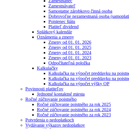
Zamestnanec
Zamestnávateľ
Samostatne zárobkovo činná osoba
Dobrovoľne nezamestnaná osoba (samoplati
Poistenec štátu
Platiteľ dividend
Splátkový kalendár
Oznámenia a zmeny
Zmeny od 01. 01. 2026
Zmeny od 01. 01. 2025
Zmeny od 01. 01. 2024
Zmeny od 01. 01. 2023
Odpočítateľná položka
Kalkulačky
Kalkulačka na výpočet preddavku na poistn
Kalkulačka na výpočet preddavku na poistn
Kalkulačka na výpočet výšky OP
Povinnosti platiteľov
Jednotné kontaktné miesta
Ročné zúčtovanie poistného
Ročné zúčtovanie poistného za rok 2025
Ročné zúčtovanie poistného za rok 2024
Ročné zúčtovanie poistného za rok 2023
Potvrdenia o nedoplatkoch
Vydávanie výkazov nedoplatkov