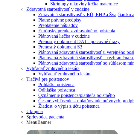
Skríningy rakoviny krčka maternice
Zdravotná starostlivosť v cudzine
Zdravotná starostlivosť v EÚ, EHP a Švajčiarsku a
Platné právne predpisy
Preplatenie nákladov
Európsky preukaz zdravotného poistenia
Plánovaná liečba v cudzine
Prenosný dokument DA1 - pracovné úrazy
Prenosný dokument S3
Plánovaná zdravotná starostlivosť u verejného p
Plánovaná zdravotná starostlivosť – cezhraničná
Plánovaná zdravotná starostlivosť so súhlasom m
Vyhľadať zmluvného lekára
Vyhľadať zmluvného lekára
Tlačivá pre poistencov
Prihláška poistenca
Odhláška poistenca
Oznámenie poistenca/platiteľa poistného
Čestné vyhlásenie – uplatňovanie právnych pred
Žiadosť o výpis z účtu poistenca
Ukrajina
Sprievodca pacienta
MenuBanner