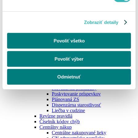
Opravný doklad pre PZS
Podávanie faktúr od zúčtovacieho obdobia
06/2019 zmena
Master konto
Zobraziť detaily
eRecept
Služba eRecept od VšZP
Opakovaný eRecept
Povoliť všetko
Mobilná aplikácia - informácie pre lekárne
DRG
Zverejnenie nižšej ceny
Povoliť výber
Zdravotná starostlivosť
Zdravotná starostlivosť
Neodkladná zdravotná starostlivosť
Odmietnuť
Klinické skúšanie
Asistovaná reprodukcia
Preventívne prehliadky
Poskytovanie príspevkov
Plánovaná ZS
Dispenzárna starostlivosť
Liečba v cudzine
Revízne pravidlá
Číselník kódov chýb
Centrálny nákup
Centrálne nakupované lieky