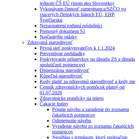
jednom ČŠ EÚ (inom ako Slovensko)
Vykonávam činnosť zamestnanca/SZČO vo
viacerých členských štátoch EÚ, EHP,
Švajčiarsku
Nezaopatrení rodinní príslušníci
Prenosný dokument S1
Najčastejšie otázky
Zdravotná starostlivosť
Pevná sieť poskytovateľov k 1.1.2024
Preventívne prehliadky
Poskytovanie príspevkov na úhradu ZS a úhrada
spoluúčasti poistencovi
Dispenzárna starostlivosť
Kúpeľná starostlivosť
Kedy platiť za zdravotnú starostlivosť a kedy nie
Cenník zdravotníckych pomôcok platný od
01.07.2026
Zdravotnícke pomôcky na mieru
Čakacie listiny
Prijatie návrhu a zaradenie do zoznamu
čakajúcich poistencov
Odmietnutie návrhu
Vyradenie návrhu zo zoznamu čakajúcich
poistencov
Nesúhlas s termínom, ktorý prekračuje