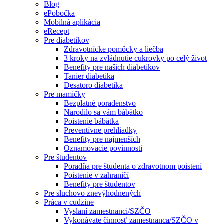
Blog
ePobočka
Mobilná aplikácia
eRecept
Pre diabetikov
Zdravotnícke pomôcky a liečba
3 kroky na zvládnutie cukrovky po celý život
Benefity pre našich diabetikov
Tanier diabetika
Desatoro diabetika
Pre mamičky
Bezplatné poradenstvo
Narodilo sa vám bábätko
Poistenie bábätka
Preventívne prehliadky
Benefity pre najmenších
Oznamovacie povinnosti
Pre študentov
Poradňa pre študenta o zdravotnom poistení
Poistenie v zahraničí
Benefity pre študentov
Pre sluchovo znevýhodnených
Práca v cudzine
Vyslaní zamestnanci/SZČO
Vykonávate činnosť zamestnanca/SZČO v