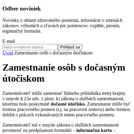
Odber noviniek
Novinky z oblasti zdravotného poistenia, informácie o zmenách
zákonov, výhodách a zľavách pre poistencov, vyplňte, prosím,
registračný formulár.
E-mail
Prihlásiť sa
Úvod
Zamestnanie osôb s dočasným útočiskom
Zamestnanie osôb s dočasným
útočiskom
Zamestnávateľ môže zamestnať štátneho príslušníka tretej krajiny
v zmysle § 23a ods. 1 písm. k) zákona o službách zamestnanosti,
ktorému bolo poskytnuté
dočasné útočisko.
Zamestnanie môže byť
formou pracovného pomeru (t.j. na pracovnú zmluvu) alebo formou
dohôd o prácach vykonávaných mimo pracovného pomeru.
Zamestnávateľ má v zmysle zákona o službách zamestnanosti
povinnosť na predpísanom formulári –
informačná karta
–