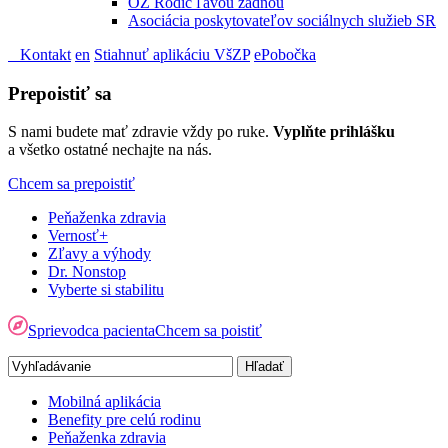
OZ Rodič ľavou zadnou
Asociácia poskytovateľov sociálnych služieb SR
Kontakt
en
Stiahnuť aplikáciu VšZP
ePobočka
Prepoistiť sa
S nami budete mať zdravie vždy po ruke.
Vyplňte prihlášku
a všetko ostatné nechajte na nás.
Chcem sa prepoistiť
Peňaženka zdravia
Vernosť+
Zľavy a výhody
Dr. Nonstop
Vyberte si stabilitu
Sprievodca pacienta
Chcem sa poistiť
Mobilná aplikácia
Benefity pre celú rodinu
Peňaženka zdravia