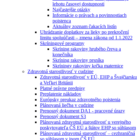
lehotu časovej dostupnosti
Najčastejšie otázky
Informácie o právach a povinnostiach
poistenca
Aktuálny zoznam čakacích listín
Uhrádzanie doplatkov za lieky po prekročení
limitu spoluúčasti – zmena zákona od 1.1.2022
Skríningové programy
Skríning rakoviny hrubého čreva a
konečníka
Skríning rakoviny prsníka
Skríningy rakoviny krčka maternice
Zdravotná starostlivosť v cudzine
Zdravotná starostlivosť v EÚ, EHP a Švajčiarsku
a Veľkej Británii
Platné právne predpisy
Preplatenie nákladov
Európsky preukaz zdravotného poistenia
Plánovaná liečba v cudzine
Prenosný dokument DA1 - pracovné úrazy
Prenosný dokument S3
Plánovaná zdravotná starostlivosť u verejného
poskytovateľa ČŠ EÚ a štátov EHP so súhlasom
Plánovaná zdravotná starostlivosť – cezhraničná
so súhlasom v inom ČŠ EÚ