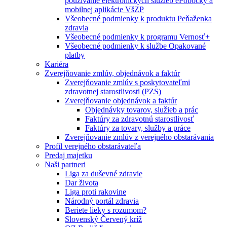
používanie elektronických služieb ePobočky a
mobilnej aplikácie VšZP
Všeobecné podmienky k produktu Peňaženka
zdravia
Všeobecné podmienky k programu Vernosť+
Všeobecné podmienky k službe Opakované
platby
Kariéra
Zverejňovanie zmlúv, objednávok a faktúr
Zverejňovanie zmlúv s poskytovateľmi
zdravotnej starostlivosti (PZS)
Zverejňovanie objednávok a faktúr
Objednávky tovarov, služieb a prác
Faktúry za zdravotnú starostlivosť
Faktúry za tovary, služby a práce
Zverejňovanie zmlúv z verejného obstarávania
Profil verejného obstarávateľa
Predaj majetku
Naši partneri
Liga za duševné zdravie
Dar života
Liga proti rakovine
Národný portál zdravia
Beriete lieky s rozumom?
Slovenský Červený kríž