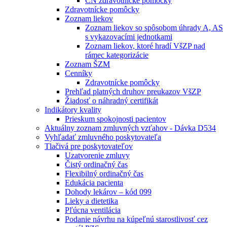
CN zdravotnícke pomôcky
Zdravotnícke pomôcky
Zoznam liekov
Zoznam liekov so spôsobom úhrady A, AS
s vykazovacími jednotkami
Zoznam liekov, ktoré hradí VšZP nad
rámec kategorizácie
Zoznam ŠZM
Cenníky
Zdravotnícke pomôcky
Prehľad platných druhov preukazov VšZP
Žiadosť o náhradný certifikát
Indikátory kvality
Prieskum spokojnosti pacientov
Aktuálny zoznam zmluvných vzťahov - Dávka D534
Vyhľadať zmluvného poskytovateľa
Tlačivá pre poskytovateľov
Uzatvorenie zmluvy
Čistý ordinačný čas
Flexibilný ordinačný čas
Edukácia pacienta
Dohody lekárov – kód 099
Lieky a dietetika
Pľúcna ventilácia
Podanie návrhu na kúpeľnú starostlivosť cez