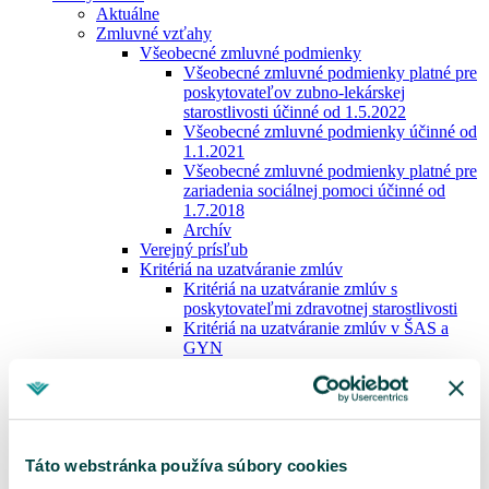
Aktuálne
Zmluvné vzťahy
Všeobecné zmluvné podmienky
Všeobecné zmluvné podmienky platné pre
poskytovateľov zubno-lekárskej
starostlivosti účinné od 1.5.2022
Všeobecné zmluvné podmienky účinné od
1.1.2021
Všeobecné zmluvné podmienky platné pre
zariadenia sociálnej pomoci účinné od
1.7.2018
Archív
Verejný prísľub
Kritériá na uzatváranie zmlúv
Kritériá na uzatváranie zmlúv s
poskytovateľmi zdravotnej starostlivosti
Kritériá na uzatváranie zmlúv v ŠAS a
GYN
Kritériá na uzatváranie zmlúv so ZZS
Kritériá na uzatváranie zmlúv v ÚZS
Kritériá na uzatváranie zmlúv s ADOS
Kritériá na uzatváranie zmlúv s DZS
Kritériá na uzatváranie zmlúv so Z-LPS
Táto webstránka používa súbory cookies
Kritériá na uzatváranie zmlúv so ZSP
Kritériá na uzatváranie zmlúv s