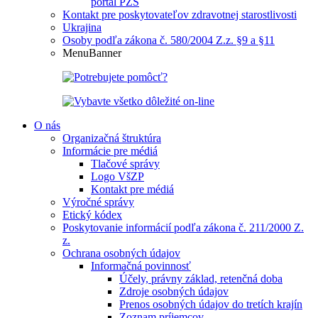
portál PZS
Kontakt pre poskytovateľov zdravotnej starostlivosti
Ukrajina
Osoby podľa zákona č. 580/2004 Z.z. §9 a §11
MenuBanner
O nás
Organizačná štruktúra
Informácie pre médiá
Tlačové správy
Logo VšZP
Kontakt pre médiá
Výročné správy
Etický kódex
Poskytovanie informácií podľa zákona č. 211/2000 Z.
z.
Ochrana osobných údajov
Informačná povinnosť
Účely, právny základ, retenčná doba
Zdroje osobných údajov
Prenos osobných údajov do tretích krajín
Zoznam príjemcov