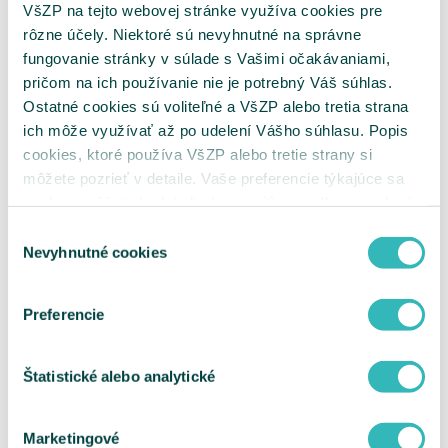
VšZP na tejto webovej stránke využíva cookies pre
poskytovateľmi nových MR pracovísk
Kritériá na uzatváranie zmlúv s
rôzne účely. Niektoré sú nevyhnutné na správne
poskytovateľmi nových CT pracovísk
fungovanie stránky v súlade s Vašimi očakávaniami,
Hodnotiace parametre
pričom na ich používanie nie je potrebný Váš súhlas.
Metodika k hodnotiacim parametrom pre
VLD, VLDD, GYN a ŠAS
Ostatné cookies sú voliteľné a VšZP alebo tretia strana
Metodika k hodnotiacim parametrom pre
ich môže využívať až po udelení Vášho súhlasu. Popis
ADOS
cookies, ktoré používa VšZP alebo tretie strany si
Metodika k hodnotiacim parametrom pre
DIAL
môžete pozrieť v detaile. Vaše preferencie týkajúce sa
Metodika k hodnotiacim parametrom pre
cookies môžete kedykoľvek zmeniť cez odkaz uvedený
JZS
na tejto
stránke
.
Metodika k hodnotiacim parametrom pre
Výber
DZS
Nevyhnutné cookies
súhlasu
Metodika k hodnotiacim parametrom pre
MR
Metodika k hodnotiacim parametrom pre
Preferencie
CT
Metodika optimalizácie siete MR a CT pracovísk
Sieť MR pracovísk
Sieť CT pracovísk
Štatistické alebo analytické
Metodika klasifikácie RTG skiagrafických
pracovísk
Elektronické podpisovanie
Marketingové
ePobočka