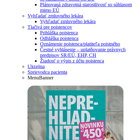
Plánovaná zdravotná starostlivosť so súhlasom
mimo EÚ
Vyhľadať zmluvného lekára
Vyhľadať zmluvného lekára
Tlačivá pre poistencov
Prihláška poistenca
Odhláška poistenca
Oznámenie poistenca/platiteľa poistného
Čestné vyhlásenie – uplatňovanie právnych
predpisov SR/EÚ, EHP, CH
Žiadosť o výpis z účtu poistenca
Ukrajina
Sprievodca pacienta
MenuBanner