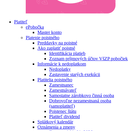
Platiteľ
ePobočka
Master konto
Platenie poistného
Preddavky na poistné
Ako zaplatiť poistné
Identifikácia platieb
Zoznam príjmových účtov VšZP pobočiek
Informácie k nedoplatkom
Nedoplatky
Zastavenie starých exekúcii
Platitelia poistného
Zamestnanec
Zamestnávateľ
Samostatne zárobkovo činná osoba
Dobrovoľne nezamestnaná osoba
(samoplatiteľ)
Poistenec štátu
Platiteľ dividend
Splátkový kalendár
Oznámenia a zmeny