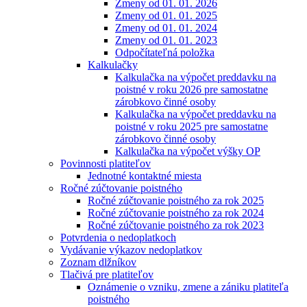
Zmeny od 01. 01. 2026
Zmeny od 01. 01. 2025
Zmeny od 01. 01. 2024
Zmeny od 01. 01. 2023
Odpočítateľná položka
Kalkulačky
Kalkulačka na výpočet preddavku na
poistné v roku 2026 pre samostatne
zárobkovo činné osoby
Kalkulačka na výpočet preddavku na
poistné v roku 2025 pre samostatne
zárobkovo činné osoby
Kalkulačka na výpočet výšky OP
Povinnosti platiteľov
Jednotné kontaktné miesta
Ročné zúčtovanie poistného
Ročné zúčtovanie poistného za rok 2025
Ročné zúčtovanie poistného za rok 2024
Ročné zúčtovanie poistného za rok 2023
Potvrdenia o nedoplatkoch
Vydávanie výkazov nedoplatkov
Zoznam dlžníkov
Tlačivá pre platiteľov
Oznámenie o vzniku, zmene a zániku platiteľa
poistného