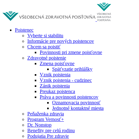
Poistenec
Vyberte si stabilitu
Informácie pre nových poistencov
Chcem sa poistiť
Povinnosti pri zmene poisťovne
Zdravotné poistenie
Zmena poisťovne
Späťvzatie prihlášky
Vznik poistenia
Vznik poistenia - cudzinec
Zánik poistenia
Preukaz poistenca
Práva a povinnosti poistencov
Oznamovacia povinnosť
Jednotné kontaktné miesta
Peňaženka zdravia
Program Vernosť+
Dr. Nonstop
Benefity pre celú rodinu
Podujatia Pre zdravie