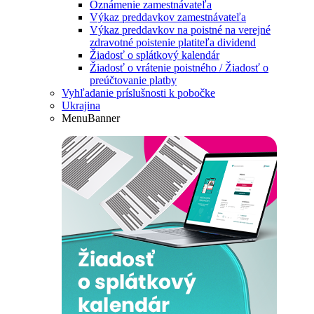
Oznámenie zamestnávateľa
Výkaz preddavkov zamestnávateľa
Výkaz preddavkov na poistné na verejné
zdravotné poistenie platiteľa dividend
Žiadosť o splátkový kalendár
Žiadosť o vrátenie poistného / Žiadosť o
preúčtovanie platby
Vyhľadanie príslušnosti k pobočke
Ukrajina
MenuBanner