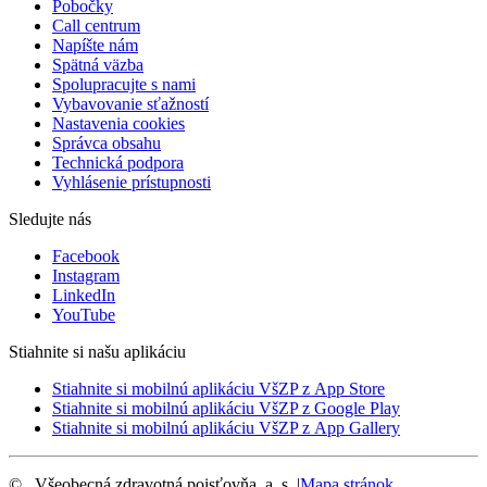
Pobočky
Call centrum
Napíšte nám
Spätná väzba
Spolupracujte s nami
Vybavovanie sťažností
Nastavenia cookies
Správca obsahu
Technická podpora
Vyhlásenie prístupnosti
Sledujte nás
Facebook
Instagram
LinkedIn
YouTube
Stiahnite si našu aplikáciu
Stiahnite si mobilnú aplikáciu VšZP z App Store
Stiahnite si mobilnú aplikáciu VšZP z Google Play
Stiahnite si mobilnú aplikáciu VšZP z App Gallery
©
Všeobecná zdravotná poisťovňa, a. s.
|
Mapa stránok