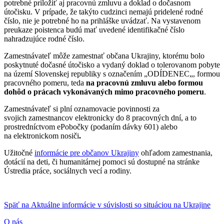
potrebné priložiť aj pracovnú zmluvu a doklad o dočasnom
útočisku. V prípade, že takýto cudzinci nemajú pridelené rodné
číslo, nie je potrebné ho na prihláške uvádzať. Na vystavenom
preukaze poistenca budú mať uvedené identifikačné číslo
nahradzujúce rodné číslo.
Zamestnávateľ môže zamestnať občana Ukrajiny, ktorému bolo
poskytnuté dočasné útočisko a vydaný doklad o tolerovanom pobyte
na území Slovenskej republiky s označením „ODÍDENEC„, formou
pracovného pomeru, teda
na pracovnú zmluvu alebo formou
dohôd o prácach vykonávaných mimo pracovného pomeru
.
Zamestnávateľ si plní oznamovacie povinnosti za
svojich zamestnancov elektronicky do 8 pracovných dní, a to
prostredníctvom ePobočky (podaním dávky 601) alebo
na elektronickom nosiči
.
Užitočné
informácie pre občanov Ukrajiny
ohľadom zamestnania,
dotácií na deti, či humanitárnej pomoci sú dostupné na stránke
Ústredia práce, sociálnych vecí a rodiny.
Späť na Aktuálne informácie v súvislosti so situáciou na Ukrajine
O nás