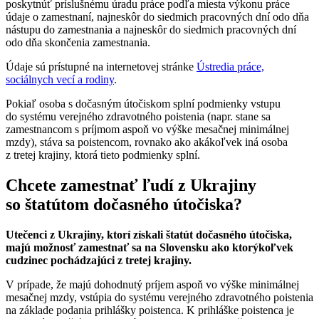
poskytnúť príslušnému úradu práce podľa miesta výkonu práce
údaje o zamestnaní, najneskôr do siedmich pracovných dní odo dňa
nástupu do zamestnania a najneskôr do siedmich pracovných dní
odo dňa skončenia zamestnania.
Údaje sú prístupné na internetovej stránke
Ústredia práce,
sociálnych vecí a rodiny
.
Pokiaľ osoba s dočasným útočiskom splní podmienky vstupu
do systému verejného zdravotného poistenia (napr. stane sa
zamestnancom s príjmom aspoň vo výške mesačnej minimálnej
mzdy), stáva sa poistencom, rovnako ako akákoľvek iná osoba
z tretej krajiny, ktorá tieto podmienky splní.
Chcete zamestnať ľudí z Ukrajiny
so štatútom dočasného útočiska?
Utečenci z Ukrajiny, ktorí získali štatút dočasného útočiska,
majú možnosť zamestnať sa na Slovensku ako ktorýkoľvek
cudzinec pochádzajúci z tretej krajiny.
V prípade, že majú dohodnutý príjem aspoň vo výške minimálnej
mesačnej mzdy, vstúpia do systému verejného zdravotného poistenia
na základe podania prihlášky poistenca. K prihláške poistenca je