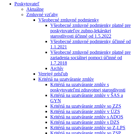
Poskytovateľ
Aktuálne
Zmluvné vzťahy
Všeobecné zmluvné podmienky
Všeobecné zmluvné podmienky platné pre
poskytovateľov zubno-lekárskej
starostlivosti účinné od 1.5.2022
Všeobecné zmluvné podmienky účinné od
1.1.2021
Všeobecné zmluvné podmienky platné pre
zariadenia sociálnej pomoci účinné od
1.7.2018
Archív
Verejný prísľub
Kritériá na uzatváranie zmlúv
Kritériá na uzatváranie zmlúv s
poskytovateľmi zdravotnej starostlivosti
Kritériá na uzatváranie zmlúv v ŠAS a
GYN
Kritériá na uzatváranie zmlúv so ZZS
Kritériá na uzatváranie zmlúv v ÚZS
Kritériá na uzatváranie zmlúv s ADOS
Kritériá na uzatváranie zmlúv s DZS
Kritériá na uzatváranie zmlúv so Z-LPS
Kritériá na uzatváranie zmlúv so ZSP