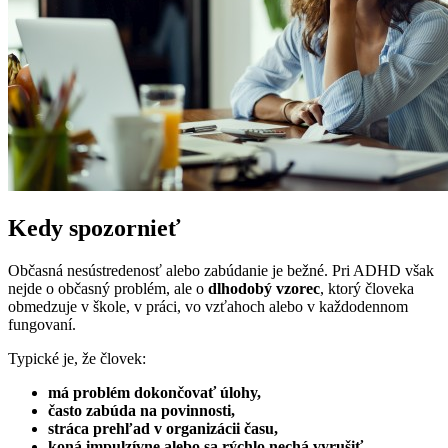
Kedy spozornieť
Občasná nesústredenosť alebo zabúdanie je bežné. Pri ADHD však
nejde o občasný problém, ale o
dlhodobý vzorec
, ktorý človeka
obmedzuje v škole, v práci, vo vzťahoch alebo v každodennom
fungovaní.
Typické je, že človek:
má problém dokončovať úlohy,
často zabúda na povinnosti,
stráca prehľad v organizácii času,
koná impulzívne alebo sa rýchlo nechá vyrušiť,