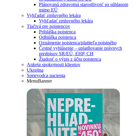
Plánovaná zdravotná starostlivosť so súhlasom
mimo EÚ
Vyhľadať zmluvného lekára
Vyhľadať zmluvného lekára
Tlačivá pre poistencov
Prihláška poistenca
Odhláška poistenca
Oznámenie poistenca/platiteľa poistného
Čestné vyhlásenie – uplatňovanie právnych
predpisov SR/EÚ, EHP, CH
Žiadosť o výpis z účtu poistenca
Anketa spokojnosti klientov
Ukrajina
Sprievodca pacienta
MenuBanner