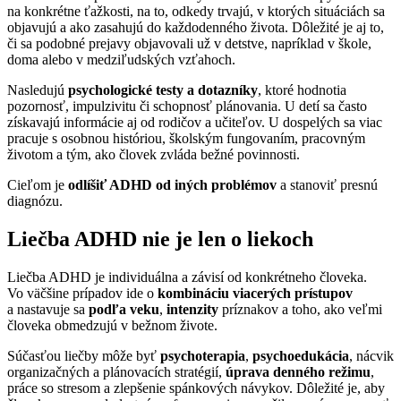
na konkrétne ťažkosti, na to, odkedy trvajú, v ktorých situáciách sa
objavujú a ako zasahujú do každodenného života. Dôležité je aj to,
či sa podobné prejavy objavovali už v detstve, napríklad v škole,
doma alebo v medziľudských vzťahoch.
Nasledujú
psychologické testy a dotazníky
, ktoré hodnotia
pozornosť, impulzivitu či schopnosť plánovania. U detí sa často
získavajú informácie aj od rodičov a učiteľov. U dospelých sa viac
pracuje s osobnou históriou, školským fungovaním, pracovným
životom a tým, ako človek zvláda bežné povinnosti.
Cieľom je
odlíšiť ADHD od iných problémov
a stanoviť presnú
diagnózu.
Liečba ADHD nie je len o liekoch
Liečba ADHD je individuálna a závisí od konkrétneho človeka.
Vo väčšine prípadov ide o
kombináciu viacerých prístupov
a nastavuje sa
podľa veku
,
intenzity
príznakov a toho, ako veľmi
človeka obmedzujú v bežnom živote.
Súčasťou liečby môže byť
psychoterapia
,
psychoedukácia
, nácvik
organizačných a plánovacích stratégií,
úprava denného režimu
,
práce so stresom a zlepšenie spánkových návykov. Dôležité je, aby