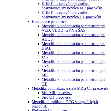
Kritériá na uzatváranie zmlúv s
poskytovateľmi nových MR pracovísk
Kritériá na uzatváranie zmlúv s
poskytovateľmi nových CT pracovísk
Hodnotiace parametre
Metodika k hodnotiacim parametrom pre
VLD, VLDD, GYN a ŠAS
Metodika k hodnotiacim parametrom pre
ADOS
Metodika k hodnotiacim parametrom pre
DIAL
Metodika k hodnotiacim parametrom pre
JZS
Metodika k hodnotiacim parametrom pre
DZS
Metodika k hodnotiacim parametrom pre
MR
Metodika k hodnotiacim parametrom pre
CT
Metodika optimalizácie siete MR a CT pracovísk
Sieť MR pracovísk
Sieť CT pracovísk
Metodika klasifikácie RTG skiagrafických
pracovísk
Elektronické podpisovanie