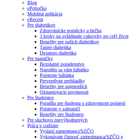
Blog
ePobočka
Mobilná aplikácia
eRecept
Pre diabetikov
Zdravotnícke pomôcky a liečba
3 kroky na zvládnutie cukrovky po celý život
Benefity pre našich diabetikov
Tanier diabetika
Desatoro diabetika
Pre mamičky
Bezplatné poradenstvo
Narodilo sa vám bábätko
Poistenie bábätka
Preventívne prehliadky
Benefity pre najmenších
Oznamovacie povinnosti
Pre študentov
Poradňa pre študenta o zdravotnom poistení
Poistenie v zahraničí
Benefity pre študentov
Pre sluchovo znevýhodnených
Práca v cudzine
Vyslaní zamestnanci/SZČO
Vykonávate činnosť zamestnanca/SZČO v