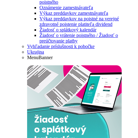
poistného
Oznámenie zamestnávateľa
Výkaz preddavkov zamestnávateľa
Výkaz preddavkov na poistné na verejné
zdravotné poistenie platiteľa dividend
Žiadosť o splátkový kalendár
Žiadosť o vrátenie poistného / Žiadosť o
preúčtovanie platby
Vyhľadanie príslušnosti k pobočke
Ukrajina
MenuBanner