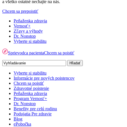
a všetko ostatné nechajte na nás.
Chcem sa prepoistiť
Peňaženka zdravia
Vernosť+
Zľavy a výhody
Dr. Nonstop
Vyberte si stabilitu
Sprievodca pacienta
Chcem sa poistiť
Vyberte si stabilitu
Informácie pre nových poistencov
Chcem sa poistiť
Zdravotné poistenie
Peňaženka zdravia
Program Vernosť+
Dr. Nonstop
Benefity pre celú rodinu
Podujatia Pre zdravie
Blog
ePobočka