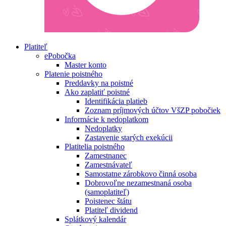
Platiteľ
ePobočka
Master konto
Platenie poistného
Preddavky na poistné
Ako zaplatiť poistné
Identifikácia platieb
Zoznam príjmových účtov VšZP pobočiek
Informácie k nedoplatkom
Nedoplatky
Zastavenie starých exekúcii
Platitelia poistného
Zamestnanec
Zamestnávateľ
Samostatne zárobkovo činná osoba
Dobrovoľne nezamestnaná osoba
(samoplatiteľ)
Poistenec štátu
Platiteľ dividend
Splátkový kalendár