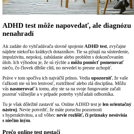
ADHD test môže napovedať, ale diagnózu
nenahradí
Ak zadáte do vyhľadávača slovné spojenie
ADHD test
, zvyčajne
nájdete niekoľko krátkych dotazníkov. Tie sa pýtajú na sústredenie,
impulzivitu, nepokoj, zabúdanie alebo problém s dokončovaním
úloh. Ich výhodou je, že sú rýchle a
môžu pomôcť pomenovať
niečo, čo človek dlhšie cítil, no nevedel to presne uchopiť.
Práve v tom spočíva ich najväčší prínos. Vedia
upozorniť
, že vaše
ťažkosti nie sú len lenivosť, roztržitosť alebo zlá disciplína. Môžu
vás
nasmerovať
k tomu, aby ste sa na svoje fungovanie začali
pozerať vážnejšie a v prípade potreby vyhľadali odborníka.
Tu je však dôležité zastaviť sa. Online ADHD test je
len orientačný
nástroj
. Nevie potvrdiť, že máte poruchu pozornosti
s hyperaktivitou, a už vôbec
nevie rozlíšiť, či príznaky nesúvisia
s niečím iným
.
Prečo online test nestačí