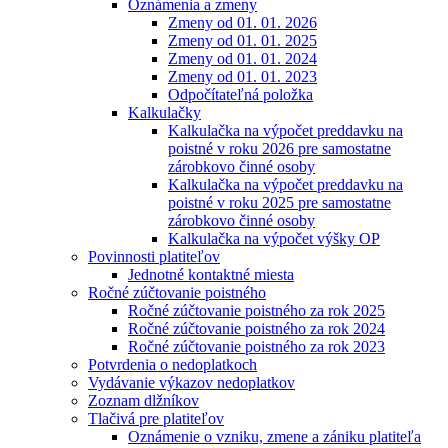
Oznámenia a zmeny
Zmeny od 01. 01. 2026
Zmeny od 01. 01. 2025
Zmeny od 01. 01. 2024
Zmeny od 01. 01. 2023
Odpočítateľná položka
Kalkulačky
Kalkulačka na výpočet preddavku na
poistné v roku 2026 pre samostatne
zárobkovo činné osoby
Kalkulačka na výpočet preddavku na
poistné v roku 2025 pre samostatne
zárobkovo činné osoby
Kalkulačka na výpočet výšky OP
Povinnosti platiteľov
Jednotné kontaktné miesta
Ročné zúčtovanie poistného
Ročné zúčtovanie poistného za rok 2025
Ročné zúčtovanie poistného za rok 2024
Ročné zúčtovanie poistného za rok 2023
Potvrdenia o nedoplatkoch
Vydávanie výkazov nedoplatkov
Zoznam dlžníkov
Tlačivá pre platiteľov
Oznámenie o vzniku, zmene a zániku platiteľa