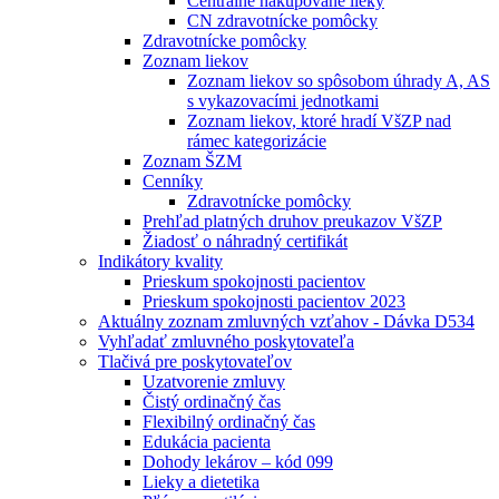
Centrálne nakupované lieky
CN zdravotnícke pomôcky
Zdravotnícke pomôcky
Zoznam liekov
Zoznam liekov so spôsobom úhrady A, AS
s vykazovacími jednotkami
Zoznam liekov, ktoré hradí VšZP nad
rámec kategorizácie
Zoznam ŠZM
Cenníky
Zdravotnícke pomôcky
Prehľad platných druhov preukazov VšZP
Žiadosť o náhradný certifikát
Indikátory kvality
Prieskum spokojnosti pacientov
Prieskum spokojnosti pacientov 2023
Aktuálny zoznam zmluvných vzťahov - Dávka D534
Vyhľadať zmluvného poskytovateľa
Tlačivá pre poskytovateľov
Uzatvorenie zmluvy
Čistý ordinačný čas
Flexibilný ordinačný čas
Edukácia pacienta
Dohody lekárov – kód 099
Lieky a dietetika