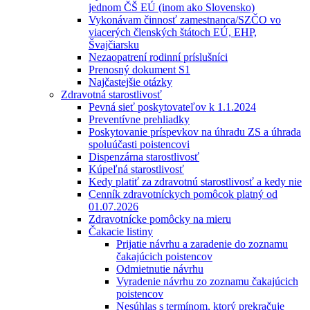
jednom ČŠ EÚ (inom ako Slovensko)
Vykonávam činnosť zamestnanca/SZČO vo
viacerých členských štátoch EÚ, EHP,
Švajčiarsku
Nezaopatrení rodinní príslušníci
Prenosný dokument S1
Najčastejšie otázky
Zdravotná starostlivosť
Pevná sieť poskytovateľov k 1.1.2024
Preventívne prehliadky
Poskytovanie príspevkov na úhradu ZS a úhrada
spoluúčasti poistencovi
Dispenzárna starostlivosť
Kúpeľná starostlivosť
Kedy platiť za zdravotnú starostlivosť a kedy nie
Cenník zdravotníckych pomôcok platný od
01.07.2026
Zdravotnícke pomôcky na mieru
Čakacie listiny
Prijatie návrhu a zaradenie do zoznamu
čakajúcich poistencov
Odmietnutie návrhu
Vyradenie návrhu zo zoznamu čakajúcich
poistencov
Nesúhlas s termínom, ktorý prekračuje