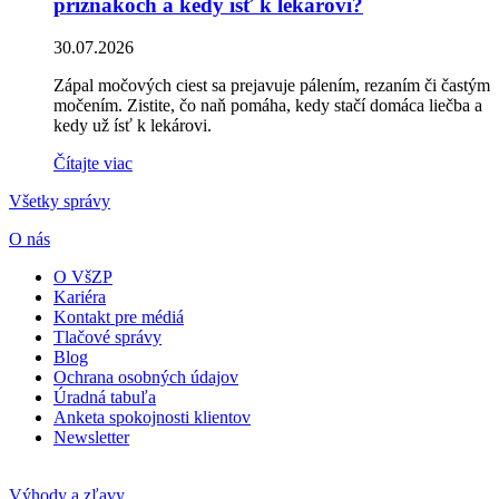
príznakoch a kedy ísť k lekárovi?
30.07.2026
Zápal močových ciest sa prejavuje pálením, rezaním či častým
močením. Zistite, čo naň pomáha, kedy stačí domáca liečba a
kedy už ísť k lekárovi.
Čítajte viac
Všetky správy
O nás
O VšZP
Kariéra
Kontakt pre médiá
Tlačové správy
Blog
Ochrana osobných údajov
Úradná tabuľa
Anketa spokojnosti klientov
Newsletter
Výhody a zľavy