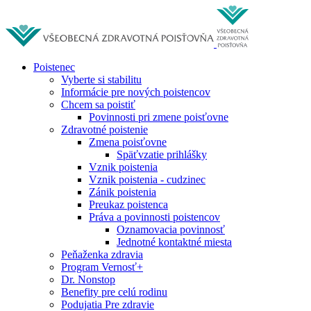
Poistenec
Vyberte si stabilitu
Informácie pre nových poistencov
Chcem sa poistiť
Povinnosti pri zmene poisťovne
Zdravotné poistenie
Zmena poisťovne
Späťvzatie prihlášky
Vznik poistenia
Vznik poistenia - cudzinec
Zánik poistenia
Preukaz poistenca
Práva a povinnosti poistencov
Oznamovacia povinnosť
Jednotné kontaktné miesta
Peňaženka zdravia
Program Vernosť+
Dr. Nonstop
Benefity pre celú rodinu
Podujatia Pre zdravie