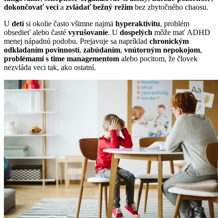
dokončovať veci
a
zvládať bežný režim
bez zbytočného chaosu.
U
detí
si okolie často všimne najmä
hyperaktivitu
, problém
obsedieť alebo časté
vyrušovanie
. U
dospelých
môže mať ADHD
menej nápadnú podobu. Prejavuje sa napríklad
chronickým
odkladaním povinností
,
zabúdaním
,
vnútorným nepokojom
,
problémami s time managementom
alebo pocitom, že človek
nezvláda veci tak, ako ostatní.