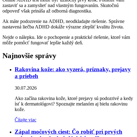
zastaviť sa a zamyslieť nad vlastným fungovaním. Skutočnú
odpoveď však prináša až odborná diagnostika.
Ak máte podozrenie na ADHD, neodkladajte riešenie. Správne
nastavená liečba ADHD dokáže výrazne zlepšiť kvalitu života.
Nejde o nálepku. Ide o pochopenie a praktické riešenie, ktoré vám
môže pomôcť fungovať lepšie každý deň.
Najnovšie správy
Rakovina kože: ako vyzerá, príznaky, prejavy
a priebeh
30.07.2026
Ako začína rakovina kože, ktoré prejavy sú podozrivé a kedy
ísť k dermatológovi? Spoznajte melanóm aj bielu rakovinu
kože.
Čítajte viac
Zápal močových ciest: Čo robiť pri prvých