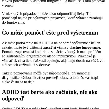
človek porozumel vlastnému fungovaniu a naučil sa s ním pracovať
v praxi.
V niektorých prípadoch môže lekár odporučiť aj lieky. Tie
pomáhajú najmä pri výrazných prejavoch, ktoré výrazne zasahujú
do fungovania.
Čo môže pomôcť ešte pred vyšetrením
Ak máte podozrenie na ADHD a na odborné vyšetrenie ešte len
čakáte, môže byť užitočné
začať si všímať vlastné fungovanie
.
Pomáha zapisovať si konkrétne situácie, v ktorých máte problém
so sústredením, organizáciou alebo impulzivitou. Praktické je
všímať si, či sa tieto ťažkosti opakujú, aký majú dosah na váš život
a či ste ich zažívali už v detstve.
Takéto pozorovanie môže byť nápomocné aj pri samotnej
diagnostike. Odborník získa presnejší obraz o tom, čo vás trápi
a ako často sa to deje.
ADHD test berte ako začiatok, nie ako
odpoveď
Online ADHD test môže byť užitočný prvý krok. Pomôže vám