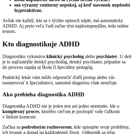
má výrazný vnútorný nepokoj, aj keď navonok nepôsobí
hyperaktívne.
Avšak nie každý, kto sa v týchto opisoch nájde, má automaticky
ADHD. Aj preto veľa ľudí začne tým najdostupnejším, teda online
testom.
Kto diagnostikuje ADHD
Diagnostiku vykonáva
klinický psychológ
alebo
psychiater
. U detí
je to najčastejšie detský psychológ, detský psychiater, prípadne sa
do procesu zapája aj škola či špeciálny pedagóg.
Praktický lekár vám môže odporučiť ďalší postup alebo vás
nasmerovať k špecialistovi, samotnú diagnózu však neurčuje.
Ako prebieha diagnostika ADHD
Diagnostika ADHD nie je jeden test ani jedno stretnutie. Ide o
komplexný proces
, ktorého cieľom je pochopiť vaše ťažkosti
v širšom kontexte.
Začína sa
podrobným rozhovorom
, kde opisujete svoje problémy,
ich trvanie a dopad na každodenný život. Odborník sa pýta