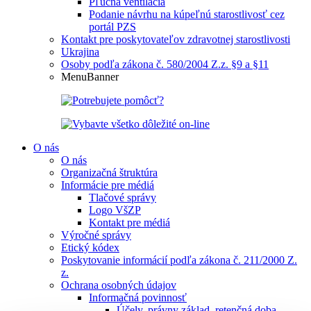
Pľúcna ventilácia
Podanie návrhu na kúpeľnú starostlivosť cez
portál PZS
Kontakt pre poskytovateľov zdravotnej starostlivosti
Ukrajina
Osoby podľa zákona č. 580/2004 Z.z. §9 a §11
MenuBanner
O nás
O nás
Organizačná štruktúra
Informácie pre médiá
Tlačové správy
Logo VšZP
Kontakt pre médiá
Výročné správy
Etický kódex
Poskytovanie informácií podľa zákona č. 211/2000 Z.
z.
Ochrana osobných údajov
Informačná povinnosť
Účely, právny základ, retenčná doba