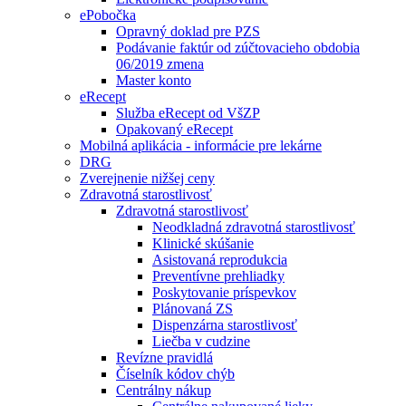
ePobočka
Opravný doklad pre PZS
Podávanie faktúr od zúčtovacieho obdobia
06/2019 zmena
Master konto
eRecept
Služba eRecept od VšZP
Opakovaný eRecept
Mobilná aplikácia - informácie pre lekárne
DRG
Zverejnenie nižšej ceny
Zdravotná starostlivosť
Zdravotná starostlivosť
Neodkladná zdravotná starostlivosť
Klinické skúšanie
Asistovaná reprodukcia
Preventívne prehliadky
Poskytovanie príspevkov
Plánovaná ZS
Dispenzárna starostlivosť
Liečba v cudzine
Revízne pravidlá
Číselník kódov chýb
Centrálny nákup