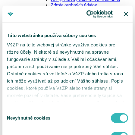
Zdroje osobných údajov
Prenos osobných údajov do tretích krajín
Zoznam príjemcov
Automatizované individuálne
rozhodovanie a profilovanie
Práva dotknutých osôb
Táto webstránka používa súbory cookies
Informácie o spracúvaní osobných údajov
pri poskytovaní benefitov
VšZP na tejto webovej stránke využíva cookies pre
Informácie o spracúvaní osobných údajov
rôzne účely. Niektoré sú nevyhnutné na správne
dodávateľov tovarov a služieb
fungovanie stránky v súlade s Vašimi očakávaniami,
Informácie o spracúvaní osobných údajov
pri poskytovaní eSlužieb
pričom na ich používanie nie je potrebný Váš súhlas.
Informácie o spracúvaní osobných údajov
Ostatné cookies sú voliteľné a VšZP alebo tretia strana
cookies
ich môže využívať až po udelení Vášho súhlasu. Popis
Informácie o spracúvaní osobných údajov
pri nahrávaní telefonických hovorov
cookies, ktoré používa VšZP alebo tretie strany si
Informačná povinnosť – zamestnanci
môžete pozrieť v detaile. Vaše preferencie týkajúce sa
Účely, právny základ, retenčná doba
cookies môžete kedykoľvek zmeniť cez odkaz uvedený
Zdroje osobných údajov
Prenos osobných údajov do tretích krajín
na tejto
stránke
.
Výber
Zoznam príjemcov
Nevyhnutné cookies
Automatizované individuálne
súhlasu
rozhodovanie a profilovanie
Práva dotknutých osôb