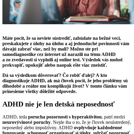
Máte pocit, že sa neviete sústrediť, zabúdate na bežné veci,
preskakujete z úlohy na úlohu a aj jednoduché povinnosti vám
dávajú zabrať viac, než by mali? Možno ste pri
samodiagnostike cez internet už narazili na tému ADHD
a zo zvedavosti si vyplnili aj online test. Výsledok vás mohol
prekvapiť, upokojiť alebo naopak ešte viac zneistiť.
Dá sa výsledkom dôverovať? Čo robiť ďalej? A kto
diagnostikuje ADHD, ak má človek pocit, že jeho problémy sú
dlhodobé a reálne mu komplikujú život? V tomto článku vám
prinesieme všetky dôležité odpovede.
ADHD nie je len detská neposednosť
ADHD, teda
porucha pozornosti s hyperaktivitou
, patrí medzi
neurovývinové poruchy
. Nejde iba o to, že je človek nesústredený,
neposedný alebo impulzívny. ADHD
ovplyvňuje každodenné
fungovanie
,
schopnosť organizovať si úlohy
,
udržať pozornosť
,