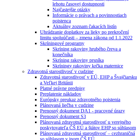
lehotu časovej dostupnosti
Najčastejšie otázky
Informácie o právach a povinnostiach
poistenca
Aktuálny zoznam čakacích listín
Uhrádzanie doplatkov za lieky po prekročení
limitu spoluúčasti – zmena zákona od 1.1.2022
Skríningové programy
Skríning rakoviny hrubého čreva a
konečníka
Skríning rakoviny prsníka
Skríningy rakoviny krčka maternice
Zdravotná starostlivosť v cudzine
Zdravotná starostlivosť v EÚ, EHP a Švajčiarsku
a Veľkej Británii
Platné právne predpisy
Preplatenie nákladov
Európsky preukaz zdravotného poistenia
Plánovaná liečba v cudzine
Prenosný dokument DA1 - pracovné úrazy
Prenosný dokument S3
Plánovaná zdravotná starostlivosť u verejného
poskytovateľa ČŠ EÚ a štátov EHP so súhlasom
Plánovaná zdravotná starostlivosť – cezhraničná
so súhlasom v inom ČŠ EÚ