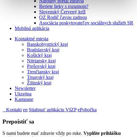
Národný portál zdravia
Beriete lieky s rozumom?
Slovenský Červený kríž
OZ Rodič ľavou zadnou
Asociácia poskytovateľov sociálnych služieb SR
Mobilná aplikácia
Kontaktné miesta
Banskobystrický kraj
Bratislavský kraj
Košický kraj
Nitriansky kraj
Prešovský kraj
Trenčiansky kraj
Trnavský kraj
Žilinský kraj
Newsletter
Ukrajina
Kampane
Kontakt
en
Stiahnuť aplikáciu VšZP
ePobočka
Prepoistiť sa
S nami budete mať zdravie vždy po ruke.
Vyplňte prihlášku