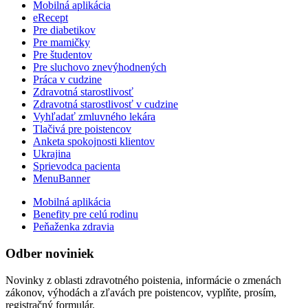
Mobilná aplikácia
eRecept
Pre diabetikov
Pre mamičky
Pre študentov
Pre sluchovo znevýhodnených
Práca v cudzine
Zdravotná starostlivosť
Zdravotná starostlivosť v cudzine
Vyhľadať zmluvného lekára
Tlačivá pre poistencov
Anketa spokojnosti klientov
Ukrajina
Sprievodca pacienta
MenuBanner
Mobilná aplikácia
Benefity pre celú rodinu
Peňaženka zdravia
Odber noviniek
Novinky z oblasti zdravotného poistenia, informácie o zmenách
zákonov, výhodách a zľavách pre poistencov, vyplňte, prosím,
registračný formulár.