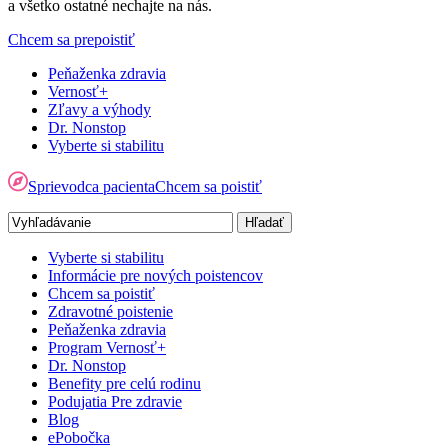
a všetko ostatné nechajte na nás.
Chcem sa prepoistiť
Peňaženka zdravia
Vernosť+
Zľavy a výhody
Dr. Nonstop
Vyberte si stabilitu
Sprievodca pacienta
Chcem sa poistiť
Vyberte si stabilitu
Informácie pre nových poistencov
Chcem sa poistiť
Zdravotné poistenie
Peňaženka zdravia
Program Vernosť+
Dr. Nonstop
Benefity pre celú rodinu
Podujatia Pre zdravie
Blog
ePobočka