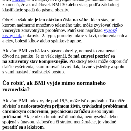
znamená, že ak má človek BMI 30 alebo viac, podľa základnej
klasifikácie spadá do pásma obezity.
Obezita však
nie je len otázkou čísla na váhe
. Ide o stav, pri
ktorom nadmerné množstvo telesného tuku môže zvyšovať riziko
viacerých zdravotných problémov. Patrí sem napríklad
vysoký
krvný tlak
, cukrovka 2. typu, poruchy tukov v krvi, ochorenia srdca
a ciev, bolesti kĺbov alebo spánkové apnoe.
Ak vám BMI vychádza v pásme obezity, nemusí to znamenať
dôvod na paniku. Je to však signál, že
má zmysel pozrieť sa
na zdravotný stav komplexnejšie
. Praktický lekár môže odporučiť
ďalšie vyšetrenia, skontrolovať krvný tlak, krvné výsledky a spolu
s vami nastaviť realistický postup.
Čo robiť, ak BMI vyjde mimo normálneho
rozmedzia?
Ak vám BMI index vyjde pod 18,5, môže ísť o podváhu. Tá môže
súvisieť s
nedostatočným príjmom živín
,
tráviacimi problémami
,
chronickým ochorením
,
psychickou záťažou
alebo
inými
príčinami
. Ak je nízka hmotnosť dlhodobá, neúmyselná alebo
spojená s únavou, slabosťou či stratou menštruácie, je vhodné
poradiť sa s lekárom
.