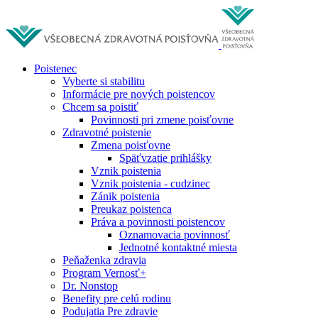
Poistenec
Vyberte si stabilitu
Informácie pre nových poistencov
Chcem sa poistiť
Povinnosti pri zmene poisťovne
Zdravotné poistenie
Zmena poisťovne
Späťvzatie prihlášky
Vznik poistenia
Vznik poistenia - cudzinec
Zánik poistenia
Preukaz poistenca
Práva a povinnosti poistencov
Oznamovacia povinnosť
Jednotné kontaktné miesta
Peňaženka zdravia
Program Vernosť+
Dr. Nonstop
Benefity pre celú rodinu
Podujatia Pre zdravie