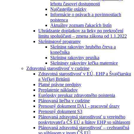
lehotu časovej dostupnosti
Najčastejšie otázky
Informácie o právach a povinnostiach
poistenca
Aktuálny zoznam čakacích listín
Uhrádzanie doplatkov za lieky po prekročení
limitu spoluúčasti – zmena zákona od 1.1.2022
Skríningové programy
Skríning rakoviny hrubého čreva a
konečníka
Skríning rakoviny prsníka
Skríningy rakoviny krčka maternice
Zdravotná starostlivosť v cudzine
Zdravotná starostlivosť v EÚ, EHP a Švajčiarsku
a Veľkej Británii
Platné právne predpisy
Preplatenie nákladov
Európsky preukaz zdravotného poistenia
Plánovaná liečba v cudzine
Prenosný dokument DA1 - pracovné úrazy
Prenosný dokument S3
Plánovaná zdravotná starostlivosť u verejného
poskytovateľa ČŠ EÚ a štátov EHP so súhlasom
Plánovaná zdravotná starostlivosť – cezhraničná
so súhlasom v inom ČŠ EÚ