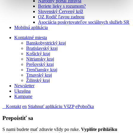
Národný portál zdravia
Beriete lieky s rozumom?
Slovenský Červený kríž
OZ Rodič ľavou zadnou
Asociácia poskytovateľov sociálnych služieb SR
Mobilná aplikácia
Kontaktné miesta
Banskobystrický kraj
Bratislavský kraj
Košický kraj
Nitriansky kraj
Prešovský kraj
Trenčiansky kraj
Trnavský kraj
Žilinský kraj
Newsletter
Ukrajina
Kampane
Kontakt
en
Stiahnuť aplikáciu VšZP
ePobočka
Prepoistiť sa
S nami budete mať zdravie vždy po ruke.
Vyplňte prihlášku