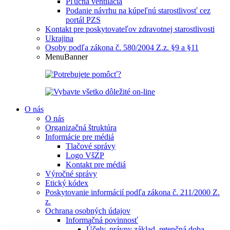
Pľúcna ventilácia
Podanie návrhu na kúpeľnú starostlivosť cez
portál PZS
Kontakt pre poskytovateľov zdravotnej starostlivosti
Ukrajina
Osoby podľa zákona č. 580/2004 Z.z. §9 a §11
MenuBanner
O nás
O nás
Organizačná štruktúra
Informácie pre médiá
Tlačové správy
Logo VšZP
Kontakt pre médiá
Výročné správy
Etický kódex
Poskytovanie informácií podľa zákona č. 211/2000 Z.
z.
Ochrana osobných údajov
Informačná povinnosť
Účely, právny základ, retenčná doba