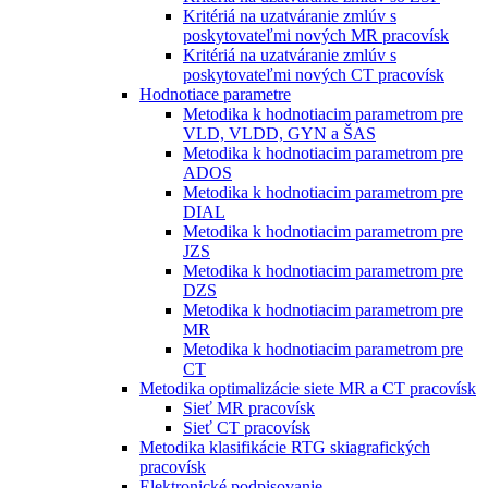
Kritériá na uzatváranie zmlúv s
poskytovateľmi nových MR pracovísk
Kritériá na uzatváranie zmlúv s
poskytovateľmi nových CT pracovísk
Hodnotiace parametre
Metodika k hodnotiacim parametrom pre
VLD, VLDD, GYN a ŠAS
Metodika k hodnotiacim parametrom pre
ADOS
Metodika k hodnotiacim parametrom pre
DIAL
Metodika k hodnotiacim parametrom pre
JZS
Metodika k hodnotiacim parametrom pre
DZS
Metodika k hodnotiacim parametrom pre
MR
Metodika k hodnotiacim parametrom pre
CT
Metodika optimalizácie siete MR a CT pracovísk
Sieť MR pracovísk
Sieť CT pracovísk
Metodika klasifikácie RTG skiagrafických
pracovísk
Elektronické podpisovanie