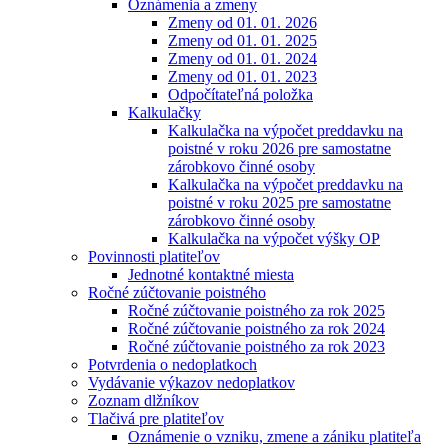
Oznámenia a zmeny
Zmeny od 01. 01. 2026
Zmeny od 01. 01. 2025
Zmeny od 01. 01. 2024
Zmeny od 01. 01. 2023
Odpočítateľná položka
Kalkulačky
Kalkulačka na výpočet preddavku na
poistné v roku 2026 pre samostatne
zárobkovo činné osoby
Kalkulačka na výpočet preddavku na
poistné v roku 2025 pre samostatne
zárobkovo činné osoby
Kalkulačka na výpočet výšky OP
Povinnosti platiteľov
Jednotné kontaktné miesta
Ročné zúčtovanie poistného
Ročné zúčtovanie poistného za rok 2025
Ročné zúčtovanie poistného za rok 2024
Ročné zúčtovanie poistného za rok 2023
Potvrdenia o nedoplatkoch
Vydávanie výkazov nedoplatkov
Zoznam dlžníkov
Tlačivá pre platiteľov
Oznámenie o vzniku, zmene a zániku platiteľa