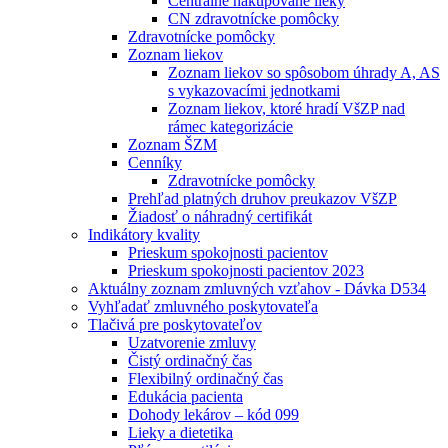
Centrálne nakupované lieky
CN zdravotnícke pomôcky
Zdravotnícke pomôcky
Zoznam liekov
Zoznam liekov so spôsobom úhrady A, AS
s vykazovacími jednotkami
Zoznam liekov, ktoré hradí VšZP nad
rámec kategorizácie
Zoznam ŠZM
Cenníky
Zdravotnícke pomôcky
Prehľad platných druhov preukazov VšZP
Žiadosť o náhradný certifikát
Indikátory kvality
Prieskum spokojnosti pacientov
Prieskum spokojnosti pacientov 2023
Aktuálny zoznam zmluvných vzťahov - Dávka D534
Vyhľadať zmluvného poskytovateľa
Tlačivá pre poskytovateľov
Uzatvorenie zmluvy
Čistý ordinačný čas
Flexibilný ordinačný čas
Edukácia pacienta
Dohody lekárov – kód 099
Lieky a dietetika