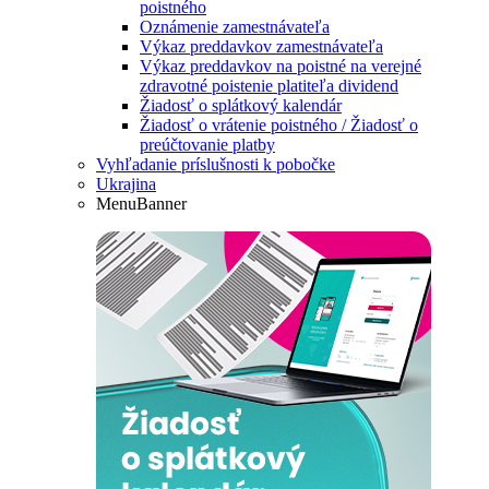
poistného
Oznámenie zamestnávateľa
Výkaz preddavkov zamestnávateľa
Výkaz preddavkov na poistné na verejné
zdravotné poistenie platiteľa dividend
Žiadosť o splátkový kalendár
Žiadosť o vrátenie poistného / Žiadosť o
preúčtovanie platby
Vyhľadanie príslušnosti k pobočke
Ukrajina
MenuBanner