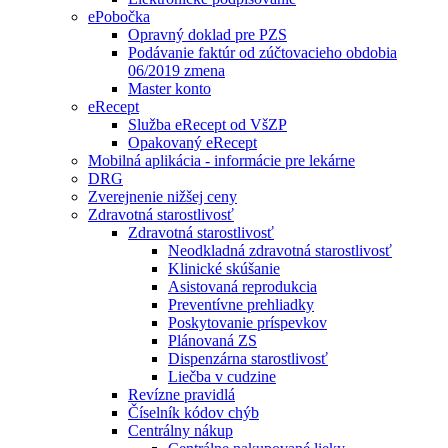
ePobočka
Opravný doklad pre PZS
Podávanie faktúr od zúčtovacieho obdobia
06/2019 zmena
Master konto
eRecept
Služba eRecept od VšZP
Opakovaný eRecept
Mobilná aplikácia - informácie pre lekárne
DRG
Zverejnenie nižšej ceny
Zdravotná starostlivosť
Zdravotná starostlivosť
Neodkladná zdravotná starostlivosť
Klinické skúšanie
Asistovaná reprodukcia
Preventívne prehliadky
Poskytovanie príspevkov
Plánovaná ZS
Dispenzárna starostlivosť
Liečba v cudzine
Revízne pravidlá
Číselník kódov chýb
Centrálny nákup