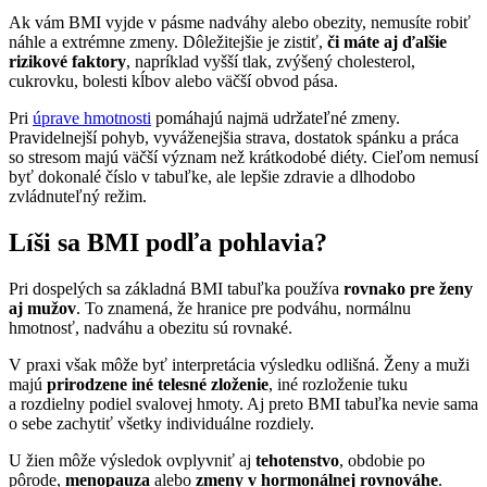
Ak vám BMI vyjde v pásme nadváhy alebo obezity, nemusíte robiť
náhle a extrémne zmeny. Dôležitejšie je zistiť,
či máte aj ďalšie
rizikové faktory
, napríklad vyšší tlak, zvýšený cholesterol,
cukrovku, bolesti kĺbov alebo väčší obvod pása.
Pri
úprave hmotnosti
pomáhajú najmä udržateľné zmeny.
Pravidelnejší pohyb, vyváženejšia strava, dostatok spánku a práca
so stresom majú väčší význam než krátkodobé diéty. Cieľom nemusí
byť dokonalé číslo v tabuľke, ale lepšie zdravie a dlhodobo
zvládnuteľný režim.
Líši sa BMI podľa pohlavia?
Pri dospelých sa základná BMI tabuľka používa
rovnako pre ženy
aj mužov
. To znamená, že hranice pre podváhu, normálnu
hmotnosť, nadváhu a obezitu sú rovnaké.
V praxi však môže byť interpretácia výsledku odlišná. Ženy a muži
majú
prirodzene iné telesné zloženie
, iné rozloženie tuku
a rozdielny podiel svalovej hmoty. Aj preto BMI tabuľka nevie sama
o sebe zachytiť všetky individuálne rozdiely.
U žien môže výsledok ovplyvniť aj
tehotenstvo
, obdobie po
pôrode,
menopauza
alebo
zmeny v hormonálnej rovnováhe
.