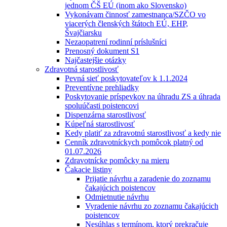
jednom ČŠ EÚ (inom ako Slovensko)
Vykonávam činnosť zamestnanca/SZČO vo
viacerých členských štátoch EÚ, EHP,
Švajčiarsku
Nezaopatrení rodinní príslušníci
Prenosný dokument S1
Najčastejšie otázky
Zdravotná starostlivosť
Pevná sieť poskytovateľov k 1.1.2024
Preventívne prehliadky
Poskytovanie príspevkov na úhradu ZS a úhrada
spoluúčasti poistencovi
Dispenzárna starostlivosť
Kúpeľná starostlivosť
Kedy platiť za zdravotnú starostlivosť a kedy nie
Cenník zdravotníckych pomôcok platný od
01.07.2026
Zdravotnícke pomôcky na mieru
Čakacie listiny
Prijatie návrhu a zaradenie do zoznamu
čakajúcich poistencov
Odmietnutie návrhu
Vyradenie návrhu zo zoznamu čakajúcich
poistencov
Nesúhlas s termínom, ktorý prekračuje