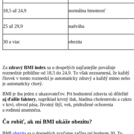
18,5 až 24,9
normálna hmotnosť
25 až 29,9
nadváha
30 a viac
obezita
Za
zdravý BMI index
sa u dospelých najčastejšie považuje
rozmedzie približne od 18,5 do 24,9. To však neznamená, že každý
človek v tomto rozmedzí je automaticky zdravý a každý mimo neho
je automaticky chorý.
BMI je iba jeden z ukazovateľov. Pri hodnotení zdravia sú dôležité
aj ďalšie faktory
, napríklad krvný tlak, hladina cholesterolu a cukru
v krvi, obvod pása, životný štýl, vek, pridružené ochorenia
a rodinná anamnéza.
Čo robiť, ak mi BMI ukáže obezitu?
BMI
obezita
sa u dospelých zvyčajne začína pri hodnote 30. To