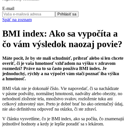
E-mail
Prihlásiť sa
Späť na zoznam
BMI index: Ako sa vypočíta a
čo vám výsledok naozaj povie?
Máte pocit, že by ste mali schudnúť, pribrať alebo si len chcete
overiť, či je vaša hmotnosť vzhľadom na výšku v zdravom
rozmedzí? Práve na to sa často používa BMI index. Je
jednoduchý, rýchly a na výpočet vám stačí poznať iba výšku
a hmotnosť.
BMI však nie je dokonalé číslo. Vie napovedať, či sa nachádzate
v pásme podváhy, normálnej hmotnosti, nadváhy alebo obezity, no
nehodnotí zloženie tela, množstvo svalov, rozloženie tuku ani
celkový zdravotný stav. Preto je dobré brať ho ako orientačný údaj,
nie ako definitívnu odpoveď na otázku, či ste zdraví.
V článku vysvetlíme, čo je BMI index, ako sa počíta, čo znamenajú
jednotlivé hodnoty a kedy je lepšie poradiť sa s lekárom.