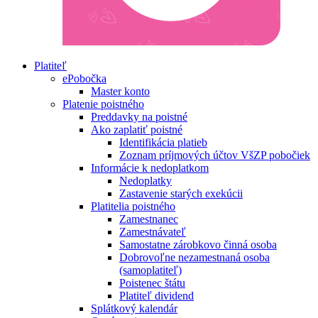
Platiteľ
ePobočka
Master konto
Platenie poistného
Preddavky na poistné
Ako zaplatiť poistné
Identifikácia platieb
Zoznam príjmových účtov VšZP pobočiek
Informácie k nedoplatkom
Nedoplatky
Zastavenie starých exekúcii
Platitelia poistného
Zamestnanec
Zamestnávateľ
Samostatne zárobkovo činná osoba
Dobrovoľne nezamestnaná osoba
(samoplatiteľ)
Poistenec štátu
Platiteľ dividend
Splátkový kalendár