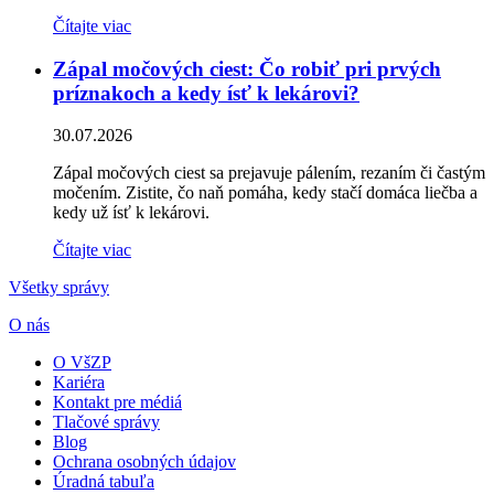
Čítajte viac
Zápal močových ciest: Čo robiť pri prvých
príznakoch a kedy ísť k lekárovi?
30.07.2026
Zápal močových ciest sa prejavuje pálením, rezaním či častým
močením. Zistite, čo naň pomáha, kedy stačí domáca liečba a
kedy už ísť k lekárovi.
Čítajte viac
Všetky správy
O nás
O VšZP
Kariéra
Kontakt pre médiá
Tlačové správy
Blog
Ochrana osobných údajov
Úradná tabuľa