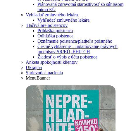
Plánovaná zdravotná starostlivosť so súhlasom
mimo EÚ
Vyhľadať zmluvného lekára
Vyhľadať zmluvného lekára
Tlačivá pre poistencov
Prihláška poistenca
Odhláška poistenca
Oznámenie poistenca/platiteľa poistného
Čestné vyhlásenie – uplatňovanie právnych
predpisov SR/EÚ, EHP, CH
Žiadosť o výpis z účtu poistenca
Anketa spokojnosti klientov
Ukrajina
Sprievodca pacienta
MenuBanner