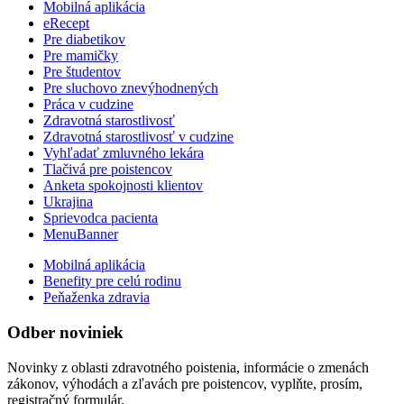
Mobilná aplikácia
eRecept
Pre diabetikov
Pre mamičky
Pre študentov
Pre sluchovo znevýhodnených
Práca v cudzine
Zdravotná starostlivosť
Zdravotná starostlivosť v cudzine
Vyhľadať zmluvného lekára
Tlačivá pre poistencov
Anketa spokojnosti klientov
Ukrajina
Sprievodca pacienta
MenuBanner
Mobilná aplikácia
Benefity pre celú rodinu
Peňaženka zdravia
Odber noviniek
Novinky z oblasti zdravotného poistenia, informácie o zmenách
zákonov, výhodách a zľavách pre poistencov, vyplňte, prosím,
registračný formulár.