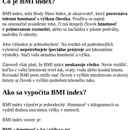
Čo je BMI index?
BMI index, teda Body Mass Index, je ukazovateľ, ktorý
porovnáva
telesnú hmotnosť s výškou človeka
. Používa sa najmä
na orientačné posúdenie toho, či má dospelý človek
hmotnosť
v primeranom rozmedzí
, alebo sa nachádza v pásme podváhy,
nadváhy či obezity.
Jeho výhodou je jednoduchosť. Na rozdiel od podrobnejších
vyšetrení
nepotrebujete špeciálne prístroje
ani laboratórne
výsledky. Stačí vaša aktuálna hmotnosť a výška.
Zároveň však platí, že BMI index
neukazuje všetko
. Nevie rozlíšiť,
koľko z vašej hmotnosti tvorí tuk, svaly, voda alebo kostná hmota.
Rovnaké BMI preto môže mať človek s vyšším množstvom svalovej
hmoty aj človek s vyšším podielom telesného tuku.
Ako sa vypočíta BMI index?
BMI index výpočet je jednoduchý. Hmotnosť v kilogramoch sa
vydelí druhou mocninou výšky v metroch.
BMI index vzorec je:
BMI = hmotnosť v kg / výška v m²