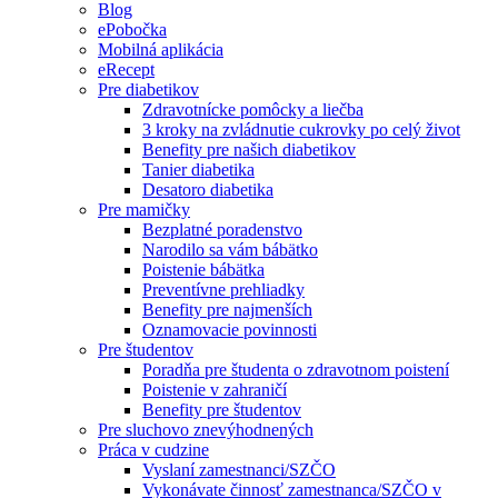
Blog
ePobočka
Mobilná aplikácia
eRecept
Pre diabetikov
Zdravotnícke pomôcky a liečba
3 kroky na zvládnutie cukrovky po celý život
Benefity pre našich diabetikov
Tanier diabetika
Desatoro diabetika
Pre mamičky
Bezplatné poradenstvo
Narodilo sa vám bábätko
Poistenie bábätka
Preventívne prehliadky
Benefity pre najmenších
Oznamovacie povinnosti
Pre študentov
Poradňa pre študenta o zdravotnom poistení
Poistenie v zahraničí
Benefity pre študentov
Pre sluchovo znevýhodnených
Práca v cudzine
Vyslaní zamestnanci/SZČO
Vykonávate činnosť zamestnanca/SZČO v