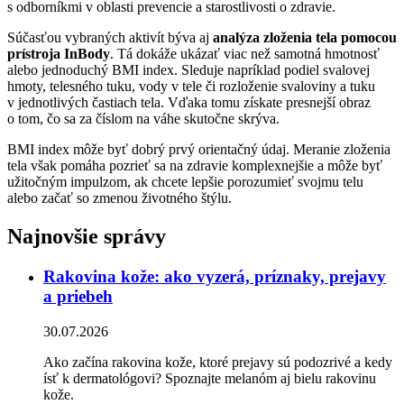
s odborníkmi v oblasti prevencie a starostlivosti o zdravie.
Súčasťou vybraných aktivít býva aj
analýza zloženia tela pomocou
prístroja InBody
. Tá dokáže ukázať viac než samotná hmotnosť
alebo jednoduchý BMI index. Sleduje napríklad podiel svalovej
hmoty, telesného tuku, vody v tele či rozloženie svaloviny a tuku
v jednotlivých častiach tela. Vďaka tomu získate presnejší obraz
o tom, čo sa za číslom na váhe skutočne skrýva.
BMI index môže byť dobrý prvý orientačný údaj. Meranie zloženia
tela však pomáha pozrieť sa na zdravie komplexnejšie a môže byť
užitočným impulzom, ak chcete lepšie porozumieť svojmu telu
alebo začať so zmenou životného štýlu.
Najnovšie správy
Rakovina kože: ako vyzerá, príznaky, prejavy
a priebeh
30.07.2026
Ako začína rakovina kože, ktoré prejavy sú podozrivé a kedy
ísť k dermatológovi? Spoznajte melanóm aj bielu rakovinu
kože.