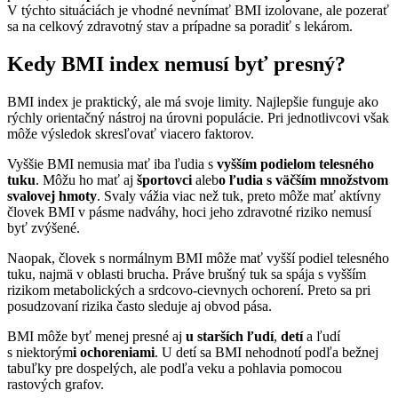
V týchto situáciách je vhodné nevnímať BMI izolovane, ale pozerať
sa na celkový zdravotný stav a prípadne sa poradiť s lekárom.
Kedy BMI index nemusí byť presný?
BMI index je praktický, ale má svoje limity. Najlepšie funguje ako
rýchly orientačný nástroj na úrovni populácie. Pri jednotlivcovi však
môže výsledok skresľovať viacero faktorov.
Vyššie BMI nemusia mať iba ľudia s
vyšším podielom telesného
tuku
. Môžu ho mať aj
športovci
aleb
o ľudia s väčším množstvom
svalovej hmoty
. Svaly vážia viac než tuk, preto môže mať aktívny
človek BMI v pásme nadváhy, hoci jeho zdravotné riziko nemusí
byť zvýšené.
Naopak, človek s normálnym BMI môže mať vyšší podiel telesného
tuku, najmä v oblasti brucha. Práve brušný tuk sa spája s vyšším
rizikom metabolických a srdcovo-cievnych ochorení. Preto sa pri
posudzovaní rizika často sleduje aj obvod pása.
BMI môže byť menej presné aj
u starších ľudí
,
detí
a ľudí
s niektorým
i ochoreniami
. U detí sa BMI nehodnotí podľa bežnej
tabuľky pre dospelých, ale podľa veku a pohlavia pomocou
rastových grafov.