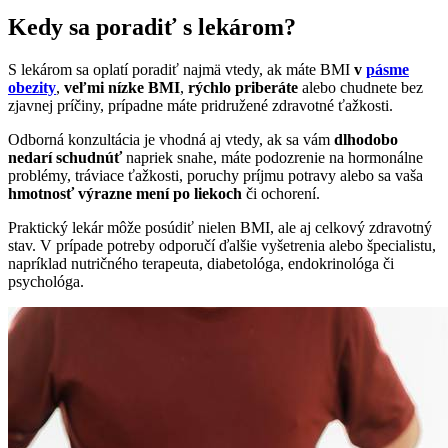
Kedy sa poradiť s lekárom?
S lekárom sa oplatí poradiť najmä vtedy, ak máte BMI
v
pásme
obezity
,
veľmi nízke BMI
,
rýchlo priberáte
alebo chudnete bez
zjavnej príčiny, prípadne máte pridružené zdravotné ťažkosti.
Odborná konzultácia je vhodná aj vtedy, ak sa vám
dlhodobo
nedarí schudnúť
napriek snahe, máte podozrenie na hormonálne
problémy, tráviace ťažkosti, poruchy príjmu potravy alebo sa vaša
hmotnosť výrazne mení po liekoch
či ochorení.
Praktický lekár môže posúdiť nielen BMI, ale aj celkový zdravotný
stav. V prípade potreby odporučí ďalšie vyšetrenia alebo špecialistu,
napríklad nutričného terapeuta, diabetológa, endokrinológa či
psychológa.