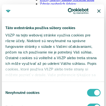
Zdroje osobných údajov
Prenos osobných údajov do tretích krajín
Zoznam príjemcov
Automatizované individuálne
rozhodovanie a profilovanie
Práva dotknutých osôb
Táto webstránka používa súbory cookies
Informácie o spracúvaní osobných údajov
pri poskytovaní benefitov
VšZP na tejto webovej stránke využíva cookies pre
Informácie o spracúvaní osobných údajov
rôzne účely. Niektoré sú nevyhnutné na správne
dodávateľov tovarov a služieb
fungovanie stránky v súlade s Vašimi očakávaniami,
Informácie o spracúvaní osobných údajov
pri poskytovaní eSlužieb
pričom na ich používanie nie je potrebný Váš súhlas.
Informácie o spracúvaní osobných údajov
Ostatné cookies sú voliteľné a VšZP alebo tretia strana
cookies
ich môže využívať až po udelení Vášho súhlasu. Popis
Informácie o spracúvaní osobných údajov
pri nahrávaní telefonických hovorov
cookies, ktoré používa VšZP alebo tretie strany si
Informačná povinnosť – zamestnanci
môžete pozrieť v detaile. Vaše preferencie týkajúce sa
Účely, právny základ, retenčná doba
cookies môžete kedykoľvek zmeniť cez odkaz uvedený
Zdroje osobných údajov
Prenos osobných údajov do tretích krajín
na tejto
stránke
.
Výber
Zoznam príjemcov
Nevyhnutné cookies
Automatizované individuálne
súhlasu
rozhodovanie a profilovanie
Práva dotknutých osôb