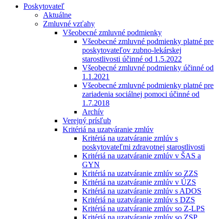
Poskytovateľ
Aktuálne
Zmluvné vzťahy
Všeobecné zmluvné podmienky
Všeobecné zmluvné podmienky platné pre
poskytovateľov zubno-lekárskej
starostlivosti účinné od 1.5.2022
Všeobecné zmluvné podmienky účinné od
1.1.2021
Všeobecné zmluvné podmienky platné pre
zariadenia sociálnej pomoci účinné od
1.7.2018
Archív
Verejný prísľub
Kritériá na uzatváranie zmlúv
Kritériá na uzatváranie zmlúv s
poskytovateľmi zdravotnej starostlivosti
Kritériá na uzatváranie zmlúv v ŠAS a
GYN
Kritériá na uzatváranie zmlúv so ZZS
Kritériá na uzatváranie zmlúv v ÚZS
Kritériá na uzatváranie zmlúv s ADOS
Kritériá na uzatváranie zmlúv s DZS
Kritériá na uzatváranie zmlúv so Z-LPS
Kritériá na uzatváranie zmlúv so ZSP