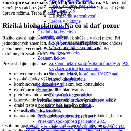
Preventívne prehliadky
zhoršujúce sa príznaky alebo odporúčania lekára.
Ak niečo bolí,
Poskytovanie príspevkov
zhoršuje sa alebo výrazne zasahuje do života, nestačí hľadať rýchlu
Plánovaná ZS
úpravu režimu. Treba hľadať príčinu.
Dispenzárna starostlivosť
Liečba v cudzine
Riziká biohackingu: Na čo si dať pozor
Revízne pravidlá
Číselník kódov chýb
Centrálny nákup
Riziko závisí najmä od toho, čo človek skúša a v akej miere. Pri
Centrálne nakupované lieky
jednoduchých zmenách, ako je pravidelnejší spánok, viac chôdze
CN zdravotnícke pomôcky
alebo menej večerného scrollovania, býva riziko malé. Pri
Zdravotnícke pomôcky
extrémnych zásahoch však môže rásť.
Zoznam liekov
Zoznam liekov so spôsobom úhrady A, AS
Pozor si dajte najmä na:
s vykazovacími jednotkami
neoverené rady zo sociálnych sietí,
Zoznam liekov, ktoré hradí VšZP nad
vysoké dávky výživových doplnkov,
rámec kategorizácie
kombinovanie doplnkov s liekmi bez konzultácie,
Zoznam ŠZM
extrémne diéty alebo dlhé hladovanie,
Cenníky
pretrénovanie a nedostatočnú regeneráciu,
Zdravotnícke pomôcky
ignorovanie bolesti, únavy alebo zhoršených príznakov,
Prehľad platných druhov preukazov VšZP
drahé testy a produkty bez jasného prínosu,
Žiadosť o náhradný certifikát
úzkosť zo sledovania dát,
Indikátory kvality
nahrádzanie liečby alebo preventívnych prehliadok „hackmi“.
Prieskum spokojnosti pacientov
Prieskum spokojnosti pacientov 2023
Osobitnú opatrnosť si zaslúžia deti a tínedžeri, tehotné a dojčiace
Aktuálny zoznam zmluvných vzťahov - Dávka D534
ženy, ľudia s chronickým ochorením, ľudia užívajúci lieky, osoby