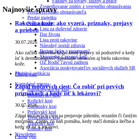
Faktúry za tovary, služby a práce
Zverejňovanie zmlúv z verejného obstarávania
Najnovšie správy
Profil verejného obstarávateľa
Predaj majetku
Rakovina kože: ako vyzerá, príznaky, prejavy
Naši partneri
Liga za duševné zdravie
a priebeh
Dar života
Liga proti rakovine
30.07.2026
Národný portál zdravia
Beriete lieky s rozumom?
Ako začína rakovina kože, ktoré prejavy sú podozrivé a kedy
Slovenský Červený kríž
ísť k dermatológovi? Spoznajte melanóm aj bielu rakovinu
OZ Rodič ľavou zadnou
kože.
Asociácia poskytovateľov sociálnych služieb SR
Mobilná aplikácia
Čítajte viac
Kontaktné miesta
Zápal močových ciest: Čo robiť pri prvých
Banskobystrický kraj
príznakoch a kedy ísť k lekárovi?
Bratislavský kraj
Košický kraj
30.07.2026
Nitriansky kraj
Prešovský kraj
Zápal močových ciest sa prejavuje pálením, rezaním či častým
Trenčiansky kraj
močením. Zistite, čo naň pomáha, kedy stačí domáca liečba a
Trnavský kraj
kedy už ísť k lekárovi.
Žilinský kraj
Newsletter
Čítajte viac