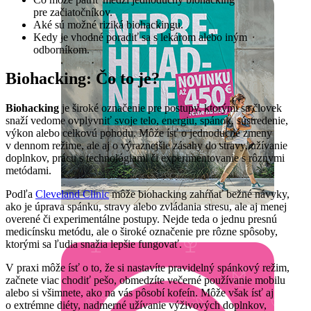
pre začiatočníkov.
Aké sú možné riziká biohackingu.
Kedy je vhodné poradiť sa s lekárom alebo iným
odborníkom.
Biohacking: Čo to je?
Biohacking
je široké označenie pre postupy, ktorými sa človek
snaží vedome ovplyvniť svoje telo, energiu, spánok, sústredenie,
výkon alebo celkovú pohodu. Môže ísť o jednoduché zmeny
v dennom režime, ale aj o výraznejšie zásahy do stravy, užívanie
doplnkov, prácu s technológiami či experimentovanie s rôznymi
metódami.
Podľa
Cleveland Clinic
môže biohacking zahŕňať bežné návyky,
ako je úprava spánku, stravy alebo zvládania stresu, ale aj menej
overené či experimentálne postupy. Nejde teda o jednu presnú
medicínsku metódu, ale o široké označenie pre rôzne spôsoby,
ktorými sa ľudia snažia lepšie fungovať.
V praxi môže ísť o to, že si nastavíte pravidelný spánkový režim,
začnete viac chodiť pešo, obmedzíte večerné používanie mobilu
alebo si všimnete, ako na vás pôsobí kofeín. Môže však ísť aj
o extrémne diéty, nadmerné užívanie výživových doplnkov,