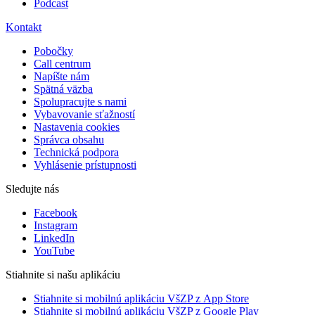
Podcast
Kontakt
Pobočky
Call centrum
Napíšte nám
Spätná väzba
Spolupracujte s nami
Vybavovanie sťažností
Nastavenia cookies
Správca obsahu
Technická podpora
Vyhlásenie prístupnosti
Sledujte nás
Facebook
Instagram
LinkedIn
YouTube
Stiahnite si našu aplikáciu
Stiahnite si mobilnú aplikáciu VšZP z App Store
Stiahnite si mobilnú aplikáciu VšZP z Google Play