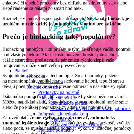
chladové či tepelné procedúry bez ohľadu na zdravotný stav alebo
slepé riadenie sa dátami zo smart hodiniek.
Rozdiel je v miere, bezpečnosti a dôkazoch.
Nie každý biohack je
problém, no nie každý je automaticky vhodný pre každého.
Prečo je biohacking taký populárny?
Biohacking mnohých ľudí priťahuje tým, že sľubuje väčšiu kontrolu
nad vlastným telom. Ak ste často unavení, horšie spíte alebo sa
ťažšie sústredíte, predstava, že pár zmien rýchlo zlepší vaše
fungovanie, môže znieť veľmi presvedčivo.
Platiteľ
Svoju úlohu zohrávajú aj technológie. Smart hodinky, prstene
ePobočka
na meranie spánku, aplikácie na sledovanie kalórií, tepu či stresu
Master konto
dávajú pocit, že zdravie sa dá presne odmerať a následne vylepšiť.
Platenie poistného
Preddavky na poistné
Dáta môžu pomôcť odhaliť vzorce, ktoré by ste si bežne nevšimli.
Ako zaplatiť poistné
Môžete napríklad zistiť, že po káve neskoro popoludní horšie spíte
Identifikácia platieb
alebo že po krátkej prechádzke zvládate stres pokojnejšie.
Zoznam príjmových účtov VšZP pobočiek
Informácie k nedoplatkom
Zároveň platí, že
nie všetko, čo sa dá merať, automaticky
Nedoplatky
znamená lepšie zdravie
. Ak čísla začnú vyvolávať úzkosť, výčitky
Zastavenie starých exekúcii
alebo pocit, že musíte neustále podávať výkon, z užitočnej pomôcky
Platitelia poistného
sa stáva ďalší zdroj tlaku.