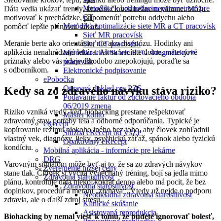
Metodika k hodnotiacim parametrom pre
Dáta vedia ukázať trendy, ktoré si človek bežne nevšimne. Môžu
CT
motivovať k prechádzke, pripomenúť potrebu oddychu alebo
Metodika optimalizácie siete MR a CT pracovísk
pomôcť lepšie plánovať záťaž.
Sieť MR pracovísk
Meranie berte ako orientáciu, nie ako diagnózu. Hodinky ani
Sieť CT pracovísk
aplikácia nenahrádzajú lekára. Ak sa necítite dobre, máte nové
Metodika klasifikácie RTG skiagrafických
príznaky alebo vás údaje dlhodobo znepokojujú, poraďte sa
pracovísk
s odborníkom.
Elektronické podpisovanie
ePobočka
Opravný doklad pre PZS
Kedy sa zo zdravého návyku stáva riziko?
Podávanie faktúr od zúčtovacieho obdobia
06/2019 zmena
Riziko vzniká vtedy, keď biohacking prestane rešpektovať
Master konto
zdravotný stav, potreby tela a odborné odporúčania. Typické je
eRecept
kopírovanie režimu niekoho iného bez toho, aby človek zohľadnil
Služba eRecept od VšZP
vlastný vek, diagnózy, lieky, psychickú záťaž, spánok alebo fyzickú
Opakovaný eRecept
kondíciu.
Mobilná aplikácia - informácie pre lekárne
DRG
Varovným signálom môže byť aj to, že sa zo zdravých návykov
Zverejnenie nižšej ceny
stane tlak. Človek si vyčíta vynechaný tréning, bojí sa jedla mimo
Zdravotná starostlivosť
plánu, kontroluje dáta niekoľkokrát denne alebo má pocit, že bez
Zdravotná starostlivosť
doplnkov, procedúr a meraní „zlyháva“. Vtedy už nejde o podporu
Neodkladná zdravotná starostlivosť
zdravia, ale o ďalší zdroj stresu.
Klinické skúšanie
Asistovaná reprodukcia
Biohacking by nemal viesť k tomu, že budete ignorovať bolesť,