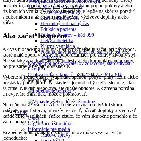
Vyhľadať zmluvného poskytovateľa
po operácii alebo úraze a ľudia s poruchami príjmu potravy alebo
Tlačivá pre poskytovateľov
rizikom ich vzniku. V týchto situáciách je lepšie najskôr sa poradiť
Uzatvorenie zmluvy
s odborníkom a až potom meniť režim, výživové doplnky alebo
Čistý ordinačný čas
záťaž.
Flexibilný ordinačný čas
Edukácia pacienta
Ako začať bezpečne
Dohody lekárov – kód 099
Lieky a dietetika
Pľúcna ventilácia
Ak vás biohacking zaujíma, najbezpečnejšie je začať pri návykoch,
Podanie návrhu na kúpeľnú starostlivosť cez
ktoré majú oporu v bežných odporúčaniach pre zdravý životný štýl.
portál PZS
Nie sú také atraktívne ako drahé testy alebo komplikované režimy,
Kontakt pre poskytovateľov zdravotnej starostlivosti
no pre zdravie bývajú dôležitejšie.
Ukrajina
Osoby podľa zákona č. 580/2004 Z.z. §9 a §11
Vyberte si jednu oblasť. Napríklad spánok, pohyb, pitný režim alebo
MenuBanner
prestávky počas práce. Nastavte si jednoduchý cieľ a sledujte, ako
sa cítite. Nie deň alebo dva, ale dlhšie obdobie. Ak zmena pomáha
a nevytvára ďalší tlak, môžete pokračovať.
Nemeňte naraz všetko. Ak začnete v rovnakom týždni skoro
vstávať, meniť stravu, intenzívne cvičiť, užívať doplnky a sledovať
O nás
každé číslo v aplikácii, ťažko zistíte, čo vám skutočne pomohlo a čo
O nás
vám naopak nesadlo.
Organizačná štruktúra
Informácie pre médiá
Bezpečný biohacking pre začiatočníkov môže vyzerať veľmi
Tlačové správy
jednoducho:
Logo VšZP