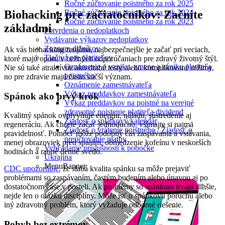
Ročné zúčtovanie poistného za rok 2025
Ročné zúčtovanie poistného za rok 2024
Biohacking pre začiatočníkov: Začnite
Ročné zúčtovanie poistného za rok 2023
základmi
Potvrdenia o nedoplatkoch
Vydávanie výkazov nedoplatkov
Zoznam dlžníkov
Ak vás biohacking zaujíma, najbezpečnejšie je začať pri veciach,
Tlačivá pre platiteľov
ktoré majú oporu v bežných odporúčaniach pre zdravý životný štýl.
Oznámenie o vzniku, zmene a zániku platiteľa
Nie sú také atraktívne ako drahé testy alebo komplikované režimy,
poistného
no pre zdravie majú často väčší význam.
Oznámenie zamestnávateľa
Výkaz preddavkov zamestnávateľa
Spánok ako prvý krok
Výkaz preddavkov na poistné na verejné
zdravotné poistenie platiteľa dividend
Kvalitný spánok ovplyvňuje energiu, náladu, sústredenie aj
Žiadosť o splátkový kalendár
regeneráciu. Ak chcete začať jednoducho, všímajte si najmä
Žiadosť o vrátenie poistného / Žiadosť o
pravidelnosť. Pomôcť môže podobný čas zaspávania a vstávania,
preúčtovanie platby
menej obrazoviek pred spaním, obmedzenie kofeínu v neskorších
Vyhľadanie príslušnosti k pobočke
hodinách a ranné denné svetlo.
Ukrajina
MenuBanner
CDC upozorňuje
, že slabá kvalita spánku sa môže prejaviť
problémami so zaspávaním, častým budením alebo únavou aj po
dostatočnom čase v posteli. Ak problémy so spánkom trvajú dlhšie,
nejde len o otázku disciplíny. Môže ísť o spánkovú poruchu alebo
iný zdravotný problém, ktorý vyžaduje odborné riešenie.
Pohyb bez extrémov