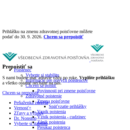
Prihlášku na zmenu zdravotnej poisťovne môžete
podať do 30. 9. 2026.
Chcem sa prepoistiť
Prepoistiť sa
Poistenec
Vyberte si stabilitu
S nami budete mať zdravie vždy po ruke.
Vyplňte prihlášku
Informácie pre nových poistencov
a všetko ostatné nechajte na nás.
Chcem sa poistiť
Povinnosti pri zmene poisťovne
Chcem sa prepoistiť
Zdravotné poistenie
Zmena poisťovne
Peňaženka zdravia
Späťvzatie prihlášky
Vernosť+
Vznik poistenia
Zľavy a výhody
Vznik poistenia - cudzinec
Dr. Nonstop
Zánik poistenia
Vyberte si stabilitu
Preukaz poistenca