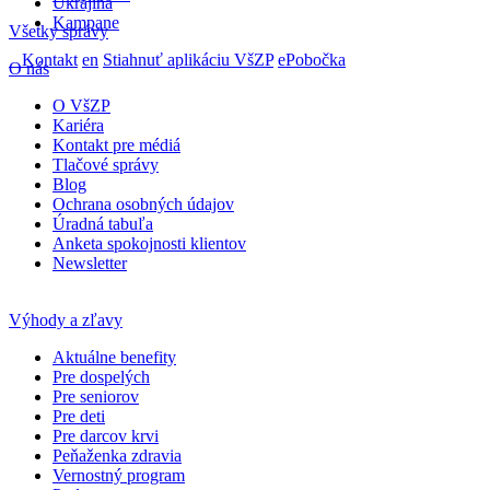
Ukrajina
Kampane
Všetky správy
Kontakt
en
Stiahnuť aplikáciu VšZP
ePobočka
O nás
O VšZP
Kariéra
Kontakt pre médiá
Tlačové správy
Blog
Ochrana osobných údajov
Úradná tabuľa
Anketa spokojnosti klientov
Newsletter
Výhody a zľavy
Aktuálne benefity
Pre dospelých
Pre seniorov
Pre deti
Pre darcov krvi
Peňaženka zdravia
Vernostný program