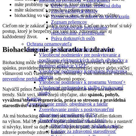
Informačná povinnosť – zamestnanci
máte problémy so spánkom, ktoré trvajú dlhšie,
Účely, právny základ, retenčná doba
máte skúsenosť s poruchou príjmu potravy,
Zdroje osobných údajov
biohacking vo vás vyvoláva stres, strach alebo výčitky.
Prenos osobných údajov do tretích krajín
Zoznam príjemcov
Cieľom nie je zakázať každý nový návyk. Cieľom je vybrať si taký
Automatizované individuálne
postup, ktorý je bezpečný pre vaše telo, zdravotný stav aj
rozhodovanie a profilovanie
každodenný život.
Práva dotknutých osôb
Ochrana oznamovateľa
Biohacking nie je skratka k zdraviu
Podmienky používania elektronických služieb
Všeobecné podmienky pre poskytovanie a
používanie elektronických služieb ePobočky a
Biohacking môže byť užitočný, ak človeka privedie k lepšiemu
mobilnej aplikácie VšZP
spánku, pravidelnejšiemu pohybu, rozumnejšej strave alebo väčšej
Všeobecné podmienky k produktu Peňaženka
všímavosti voči vlastnému telu. Nemal by však nahrádzať medicínu,
zdravia
preventívne prehliadky
ani odbornú pomoc.
Všeobecné podmienky k programu Vernosť+
Všeobecné podmienky k službe Opakované
Najväčší prínos často neprinášajú najdrahšie testy ani najnovšie
platby
trendy. Skôr veci, ktoré znejú obyčajne, ako
spánok, pohyb,
Kariéra
vyvážená strava, regenerácia, práca so stresom a pravidelná
Zverejňovanie zmlúv, objednávok a faktúr
starostlivosť o zdravie
.
Zverejňovanie zmlúv s poskytovateľmi
zdravotnej starostlivosti (PZS)
Ak má biohacking dávať zmysel, nemal by byť ďalším tlakom
Zverejňovanie objednávok a faktúr
na výkon. Mal by pomôcť lepšie rozumieť vlastnému telu a nastaviť
Objednávky tovarov, služieb a prác
si návyky, ktoré sa dajú udržať. Aj preto platí, že snaha o lepšie
Faktúry za zdravotnú starostlivosť
zdravie potrebuje zdravé hranice.