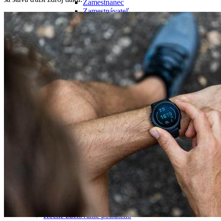
Zamestnanec
Zamestnávateľ
Samostatne zárobkovo činná osoba
Dobrovoľne nezamestnaná osoba
(samoplatiteľ)
Poistenec štátu
Platiteľ dividend
Splátkový kalendár
Oznámenia a zmeny
Zmeny od 01. 01. 2026
Zmeny od 01. 01. 2025
Zmeny od 01. 01. 2024
Zmeny od 01. 01. 2023
Odpočítateľná položka
Kalkulačky
Kalkulačka na výpočet preddavku na
poistné v roku 2026 pre samostatne
zárobkovo činné osoby
Kalkulačka na výpočet preddavku na
poistné v roku 2025 pre samostatne
zárobkovo činné osoby
Kalkulačka na výpočet výšky OP
Povinnosti platiteľov
Jednotné kontaktné miesta
Ročné zúčtovanie poistného