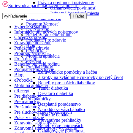
Práva a povinnosti poistencov
Sprievodca pacienta
Chcem sa poistiť
Oznamovacia povinnosť
Jednotné kontaktné miesta
Peňaženka zdravia
Program Vernosť+
Vyberte si stabilitu
Dr. Nonstop
Informácie pre nových poistencov
Benefity pre celú rodinu
Chcem sa poistiť
Podujatia Pre zdravie
Zdravotné poistenie
Blog
Peňaženka zdravia
ePobočka
Program Vernosť+
Mobilná aplikácia
Dr. Nonstop
eRecept
Benefity pre celú rodinu
Pre diabetikov
Podujatia Pre zdravie
Zdravotnícke pomôcky a liečba
Blog
3 kroky na zvládnutie cukrovky po celý život
ePobočka
Benefity pre našich diabetikov
Mobilná aplikácia
Tanier diabetika
eRecept
Desatoro diabetika
Pre diabetikov
Pre mamičky
Pre mamičky
Bezplatné poradenstvo
Pre študentov
Narodilo sa vám bábätko
Pre sluchovo znevýhodnených
Poistenie bábätka
Práca v cudzine
Preventívne prehliadky
Zdravotná starostlivosť
Benefity pre najmenších
Zdravotná starostlivosť v cudzine
Oznamovacie povinnosti