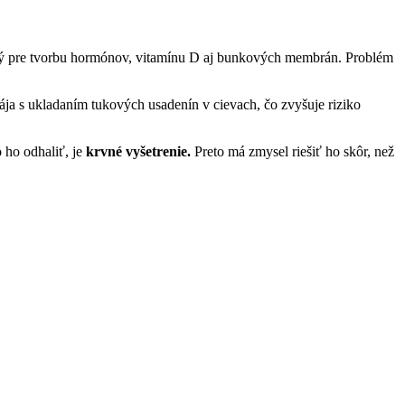
ležitý pre tvorbu hormónov, vitamínu D aj bunkových membrán. Problém
ja s ukladaním tukových usadenín v cievach, čo zvyšuje riziko
 ho odhaliť, je
krvné vyšetrenie.
Preto má zmysel riešiť ho skôr, než