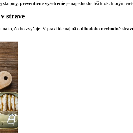
ej skupiny,
preventívne vyšetrenie
je najjednoduchší krok, ktorým viet
 v strave
a na to, čo ho zvyšuje. V praxi ide najmä o
dlhodobo nevhodné strav