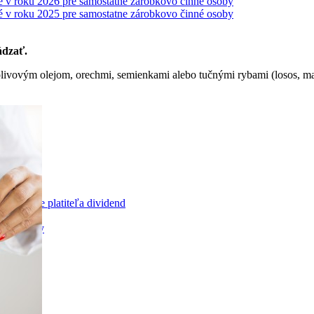
é v roku 2026 pre samostatne zárobkovo činné osoby
é v roku 2025 pre samostatne zárobkovo činné osoby
ádzať.
livovým olejom, orechmi, semienkami alebo tučnými rybami (losos, m
stného
poistenie platiteľa dividend
nie platby