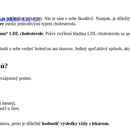
veň ju prijímame zo stravy. Nie je sám o sebe škodlivý. Naopak, je dô
pisov SR/EÚ, EHP, CH
mer
medzi jednotlivými typmi cholesterolu.
lom“ LDL cholesterole.
Práve zvýšená hladina LDL cholesterolu sa spá
edá o sebe vedieť bolesťou ani únavou. Jediný spoľahlivý spôsob, ako
jú?
ch vzájomný pomer.
h menej),
l/l u žien,
tavu, preto je dôležité
hodnotiť výsledky vždy s lekárom.