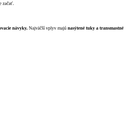
e začať.
ovacie návyky.
Najväčší vplyv majú
nasýtené tuky a transmastné