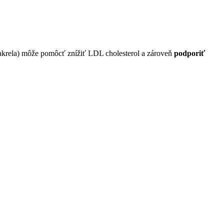
akrela) môže pomôcť znížiť LDL cholesterol a zároveň
podporiť