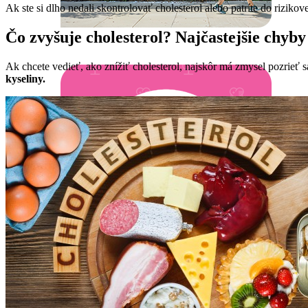
Ak ste si dlho nedali skontrolovať cholesterol alebo patríte do rizikov
Čo zvyšuje cholesterol? Najčastejšie chyby
Ak chcete vedieť, ako znížiť cholesterol, najskôr má zmysel pozrieť s
kyseliny.
Platiteľ
ePobočka