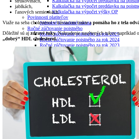
Kalkulačka na výpočet preddavku na poistn
strukovinách,
Kalkulačka na výpočet preddavku na poistn
jablkách,
Kalkulačka na výpočet výšky OP
ľanových semienkach.
Povinnosti platiteľov
Viaže na seba cholesterol v tráviacom trakte a
pomáha ho z tela odv
Jednotné kontaktné miesta
Ročné zúčtovanie poistného
Dôležité sú aj
zdravé tuky.
Nahradenie nasýtených tukov napríklad o
Ročné zúčtovanie poistného za rok 2025
„dobrý“ HDL cholesterol.
Ročné zúčtovanie poistného za rok 2024
Ročné zúčtovanie poistného za rok 2023
Potvrdenia o nedoplatkoch
Vydávanie výkazov nedoplatkov
Zoznam dlžníkov
Tlačivá pre platiteľov
Oznámenie o vzniku, zmene a zániku platiteľa poi
Oznámenie zamestnávateľa
Výkaz preddavkov zamestnávateľa
Výkaz preddavkov na poistné na verejné zdravotné 
Žiadosť o splátkový kalendár
Žiadosť o vrátenie poistného / Žiadosť o preúčtova
Vyhľadanie príslušnosti k pobočke
Ukrajina
MenuBanner