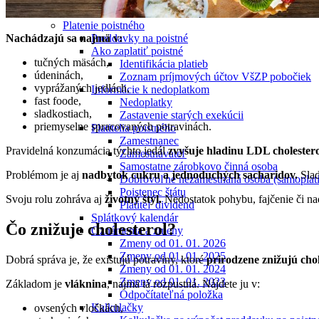
Master konto
Platenie poistného
Preddavky na poistné
Nachádzajú sa najmä v:
Ako zaplatiť poistné
tučných mäsách,
Identifikácia platieb
údeninách,
Zoznam príjmových účtov VšZP pobočiek
vyprážaných jedlách,
Informácie k nedoplatkom
fast foode,
Nedoplatky
sladkostiach,
Zastavenie starých exekúcii
priemyselne spracovaných potravinách.
Platitelia poistného
Zamestnanec
Pravidelná konzumácia týchto jedál
zvyšuje hladinu LDL cholestero
Zamestnávateľ
Samostatne zárobkovo činná osoba
Problémom je aj
nadbytok cukru a jednoduchých sacharidov.
Slad
Dobrovoľne nezamestnaná osoba (samoplati
Poistenec štátu
Svoju rolu zohráva aj
životný štýl.
Nedostatok pohybu, fajčenie či n
Platiteľ dividend
Splátkový kalendár
Čo znižuje cholesterol?
Oznámenia a zmeny
Zmeny od 01. 01. 2026
Zmeny od 01. 01. 2025
Dobrá správa je, že existujú potraviny, ktoré
prirodzene znižujú cho
Zmeny od 01. 01. 2024
Zmeny od 01. 01. 2023
Základom je
vláknina
, najmä tá rozpustná. Nájdete ju v:
Odpočítateľná položka
Kalkulačky
ovsených vločkách,