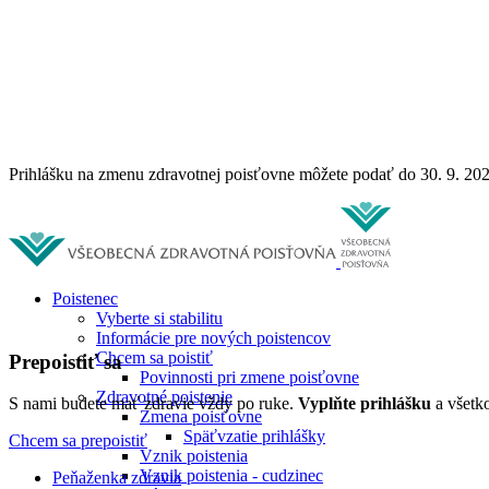
Prihlášku na zmenu zdravotnej poisťovne môžete podať do 30. 9. 20
Poistenec
Vyberte si stabilitu
Informácie pre nových poistencov
Chcem sa poistiť
Prepoistiť sa
Povinnosti pri zmene poisťovne
Zdravotné poistenie
S nami budete mať zdravie vždy po ruke.
Vyplňte prihlášku
a všetko
Zmena poisťovne
Späťvzatie prihlášky
Chcem sa prepoistiť
Vznik poistenia
Vznik poistenia - cudzinec
Peňaženka zdravia