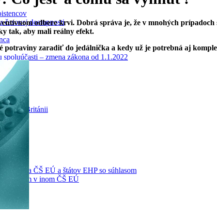
oistencov
u časovej dostupnosti
ventívnom odbere krvi. Dobrá správa je, že v mnohých prípadoch sa 
 tak, aby mali reálny efekt.
enca
ké potraviny zaradiť do jedálnička a kedy už je potrebná aj komplex
tu spoluúčasti – zmena zákona od 1.1.2022
ka
 Veľkej Británii
oskytovateľa ČŠ EÚ a štátov EHP so súhlasom
 so súhlasom v inom ČŠ EÚ
imo EÚ