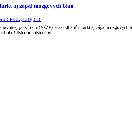
nfarkt aj zápal mozgových blán
pisov SR/EÚ, EHP, CH
ravotnej poisťovne (VšZP) včas odhaliť infarkt aj zápal mozgových bl
mohol už tisícom poistencov.