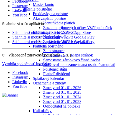
Facebook
Master konto
Instagram
Platenie poistného
LinkedIn
Preddavky na poistné
YouTube
Ako zaplatiť poistné
Identifikácia platieb
Stiahnite si našu aplikáciu
Zoznam príjmových účtov VšZP pobočiek
Informácie k nedoplatkom
Stiahnite si mobilnú aplikáciu VšZP z App Store
Nedoplatky
Stiahnite si mobilnú aplikáciu VšZP z Google Play
Zastavenie starých exekúcii
Stiahnite si mobilnú aplikáciu VšZP z App Gallery
Platitelia poistného
Zamestnanec
©
Všeobecná zdravotná poisťovňa, a. s.
|
Mapa stránok
Zamestnávateľ
Samostatne zárobkovo činná osoba
Vyrobila spoločnosť
InterWay
Dobrovoľne nezamestnaná osoba (samoplati
Poistenec štátu
Facebook
Platiteľ dividend
Instagram
Splátkový kalendár
LinkedIn
Oznámenia a zmeny
YouTube
Zmeny od 01. 01. 2026
Zmeny od 01. 01. 2025
Zmeny od 01. 01. 2024
Zmeny od 01. 01. 2023
Odpočítateľná položka
Kalkulačky