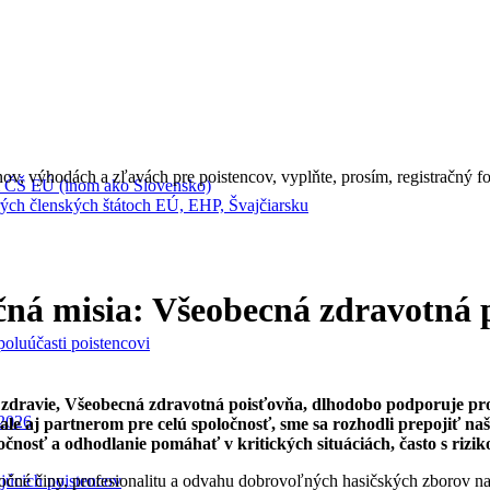
ov, výhodách a zľavách pre poistencov, vyplňte, prosím, registračný fo
 ČŠ EÚ (inom ako Slovensko)
ch členských štátoch EÚ, EHP, Švajčiarsku
čná misia: Všeobecná zdravotná
oluúčasti poistencovi
 zdravie, Všeobecná zdravotná poisťovňa, dlhodobo podporuje proj
.2026
ale aj partnerom pre celú spoločnosť, sme sa rozhodli prepojiť n
čnosť a odhodlanie pomáhať v kritických situáciách, často s rizik
močné činy, profesionalitu a odvahu dobrovoľných hasičských zborov na
ajúcich poistencov