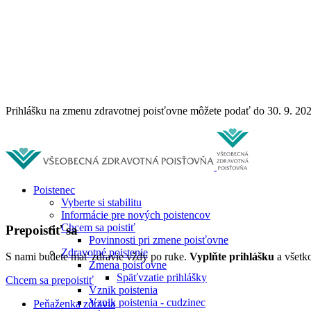
Prihlášku na zmenu zdravotnej poisťovne môžete podať do 30. 9. 20
Poistenec
Vyberte si stabilitu
Informácie pre nových poistencov
Chcem sa poistiť
Prepoistiť sa
Povinnosti pri zmene poisťovne
Zdravotné poistenie
S nami budete mať zdravie vždy po ruke.
Vyplňte prihlášku
a všetko
Zmena poisťovne
Späťvzatie prihlášky
Chcem sa prepoistiť
Vznik poistenia
Vznik poistenia - cudzinec
Peňaženka zdravia