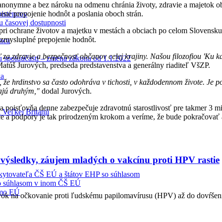
o anonymne a bez nároku na odmenu chránia životy, zdravie a majetok o
dzené prepojenie hodnôt a poslania oboch strán.
oistencov
u časovej dostupnosti
i ochrane životov a majetku v mestách a obciach po celom Slovensku. 
 zmysluplné prepojenie hodnôt.
enca
a zdravie a bezpečnosť občanov celej krajiny. Našou filozofiou 'Ku ka
tu spoluúčasti – zmena zákona od 1.1.2022
atúš Jurových, predseda predstavenstva a generálny riaditeľ VšZP.
ka
, že hrdinstvo sa často odohráva v tichosti, v každodennom živote. Je 
hajú druhým,"
dodal Jurových.
tna poisťovňa denne zabezpečuje zdravotnú starostlivosť pre takmer 3 mi
 Veľkej Británii
ce a podpory je tak prirodzeným krokom a veríme, že bude pokračovať a
a výsledky, záujem mladých o vakcínu proti HPV rastie
oskytovateľa ČŠ EÚ a štátov EHP so súhlasom
 so súhlasom v inom ČŠ EÚ
imo EÚ
evok na očkovanie proti ľudskému papilomavírusu (HPV) až do dovŕšeni