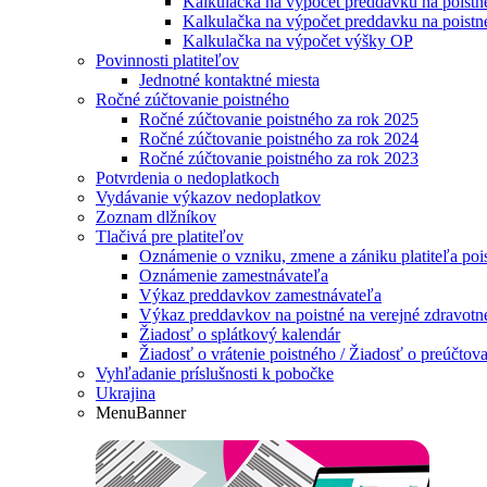
Kalkulačka na výpočet preddavku na poistn
Kalkulačka na výpočet preddavku na poistn
Kalkulačka na výpočet výšky OP
Povinnosti platiteľov
Jednotné kontaktné miesta
Ročné zúčtovanie poistného
Ročné zúčtovanie poistného za rok 2025
Ročné zúčtovanie poistného za rok 2024
Ročné zúčtovanie poistného za rok 2023
Potvrdenia o nedoplatkoch
Vydávanie výkazov nedoplatkov
Zoznam dlžníkov
Tlačivá pre platiteľov
Oznámenie o vzniku, zmene a zániku platiteľa poi
Oznámenie zamestnávateľa
Výkaz preddavkov zamestnávateľa
Výkaz preddavkov na poistné na verejné zdravotné 
Žiadosť o splátkový kalendár
Žiadosť o vrátenie poistného / Žiadosť o preúčtova
Vyhľadanie príslušnosti k pobočke
Ukrajina
MenuBanner