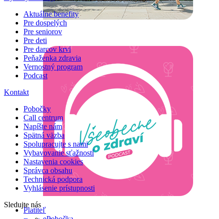
Aktuálne benefity
Pre dospelých
Pre seniorov
Pre deti
Pre darcov krvi
Peňaženka zdravia
Vernostný program
Podcast
Kontakt
Pobočky
Call centrum
Napíšte nám
Spätná väzba
Spolupracujte s nami
Vybavovanie sťažností
Nastavenia cookies
Správca obsahu
Technická podpora
Vyhlásenie prístupnosti
Sledujte nás
Platiteľ
ePobočka