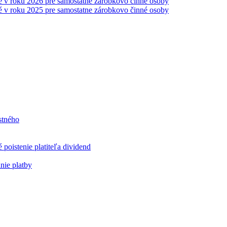
é v roku 2026 pre samostatne zárobkovo činné osoby
é v roku 2025 pre samostatne zárobkovo činné osoby
stného
poistenie platiteľa dividend
nie platby