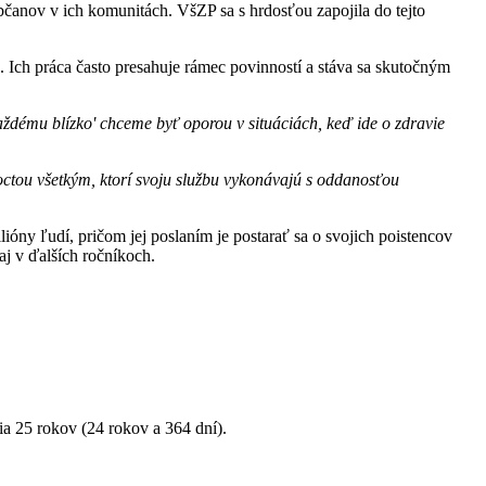
bčanov v ich komunitách. VšZP sa s hrdosťou zapojila do tejto
Ich práca často presahuje rámec povinností a stáva sa skutočným
ždému blízko' chceme byť oporou v situáciách, keď ide o zdravie
poctou všetkým, ktorí svoju službu vykonávajú s oddanosťou
lióny ľudí, pričom jej poslaním je postarať sa o svojich poistencov
j v ďalších ročníkoch.
a 25 rokov (24 rokov a 364 dní).