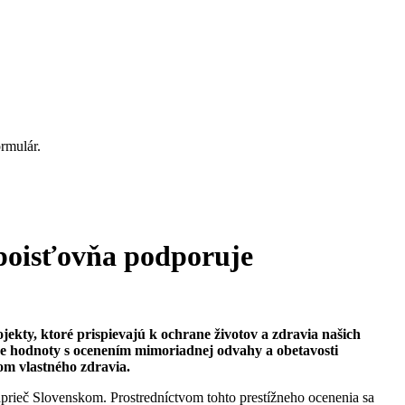
rmulár.
 poisťovňa podporuje
ekty, ktoré prispievajú k ochrane životov a zdravia našich
aše hodnoty s ocenením mimoriadnej odvahy a obetavosti
om vlastného zdravia.
prieč Slovenskom. Prostredníctvom tohto prestížneho ocenenia sa