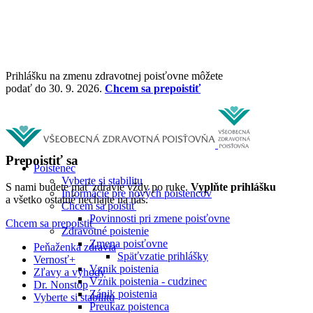
Prihlášku na zmenu zdravotnej poisťovne môžete
podať do 30. 9. 2026.
Chcem sa prepoistiť
Prepoistiť sa
Poistenec
Vyberte si stabilitu
S nami budete mať zdravie vždy po ruke.
Vyplňte prihlášku
Informácie pre nových poistencov
a všetko ostatné nechajte na nás.
Chcem sa poistiť
Povinnosti pri zmene poisťovne
Chcem sa prepoistiť
Zdravotné poistenie
Zmena poisťovne
Peňaženka zdravia
Späťvzatie prihlášky
Vernosť+
Vznik poistenia
Zľavy a výhody
Vznik poistenia - cudzinec
Dr. Nonstop
Zánik poistenia
Vyberte si stabilitu
Preukaz poistenca