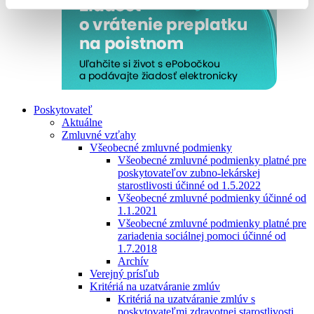
Poskytovateľ
Aktuálne
Zmluvné vzťahy
Všeobecné zmluvné podmienky
Všeobecné zmluvné podmienky platné pre
poskytovateľov zubno-lekárskej
starostlivosti účinné od 1.5.2022
Všeobecné zmluvné podmienky účinné od
1.1.2021
Všeobecné zmluvné podmienky platné pre
zariadenia sociálnej pomoci účinné od
1.7.2018
Archív
Verejný prísľub
Kritériá na uzatváranie zmlúv
Kritériá na uzatváranie zmlúv s
poskytovateľmi zdravotnej starostlivosti