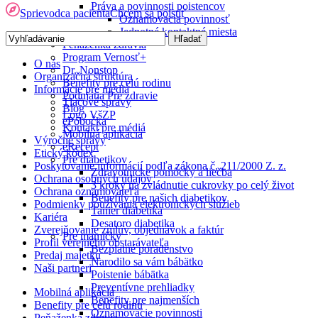
Práva a povinnosti poistencov
Sprievodca pacienta
Chcem sa poistiť
Oznamovacia povinnosť
Jednotné kontaktné miesta
Peňaženka zdravia
Program Vernosť+
O nás
Dr. Nonstop
Organizačná štruktúra
Benefity pre celú rodinu
Informácie pre médiá
Podujatia Pre zdravie
Tlačové správy
Blog
Logo VšZP
ePobočka
Kontakt pre médiá
Mobilná aplikácia
Výročné správy
eRecept
Etický kódex
Pre diabetikov
Poskytovanie informácií podľa zákona č. 211/2000 Z. z.
Zdravotnícke pomôcky a liečba
Ochrana osobných údajov
3 kroky na zvládnutie cukrovky po celý život
Ochrana oznamovateľa
Benefity pre našich diabetikov
Podmienky používania elektronických služieb
Tanier diabetika
Kariéra
Desatoro diabetika
Zverejňovanie zmlúv, objednávok a faktúr
Pre mamičky
Profil verejného obstarávateľa
Bezplatné poradenstvo
Predaj majetku
Narodilo sa vám bábätko
Naši partneri
Poistenie bábätka
Preventívne prehliadky
Mobilná aplikácia
Benefity pre najmenších
Benefity pre celú rodinu
Oznamovacie povinnosti
Peňaženka zdravia