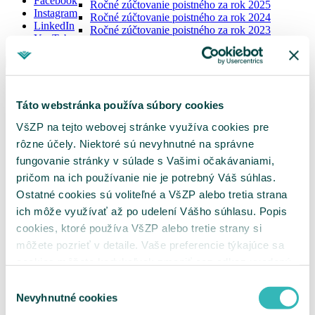
Facebook
Ročné zúčtovanie poistného za rok 2025
Instagram
Ročné zúčtovanie poistného za rok 2024
LinkedIn
Ročné zúčtovanie poistného za rok 2023
YouTube
Potvrdenia o nedoplatkoch
Vydávanie výkazov nedoplatkov
Zoznam dlžníkov
Tlačivá pre platiteľov
Oznámenie o vzniku, zmene a zániku platiteľa
Táto webstránka používa súbory cookies
poistného
Oznámenie zamestnávateľa
VšZP na tejto webovej stránke využíva cookies pre
Výkaz preddavkov zamestnávateľa
rôzne účely. Niektoré sú nevyhnutné na správne
Výkaz preddavkov na poistné na verejné
zdravotné poistenie platiteľa dividend
fungovanie stránky v súlade s Vašimi očakávaniami,
Žiadosť o splátkový kalendár
pričom na ich používanie nie je potrebný Váš súhlas.
Žiadosť o vrátenie poistného / Žiadosť o
Ostatné cookies sú voliteľné a VšZP alebo tretia strana
preúčtovanie platby
Vyhľadanie príslušnosti k pobočke
ich môže využívať až po udelení Vášho súhlasu. Popis
Ukrajina
cookies, ktoré používa VšZP alebo tretie strany si
MenuBanner
môžete pozrieť v detaile. Vaše preferencie týkajúce sa
cookies môžete kedykoľvek zmeniť cez odkaz uvedený
na tejto
stránke
.
Výber
Nevyhnutné cookies
súhlasu