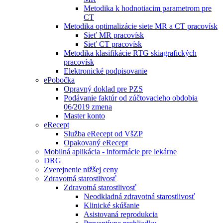
Metodika k hodnotiacim parametrom pre
CT
Metodika optimalizácie siete MR a CT pracovísk
Sieť MR pracovísk
Sieť CT pracovísk
Metodika klasifikácie RTG skiagrafických
pracovísk
Elektronické podpisovanie
ePobočka
Opravný doklad pre PZS
Podávanie faktúr od zúčtovacieho obdobia
06/2019 zmena
Master konto
eRecept
Služba eRecept od VšZP
Opakovaný eRecept
Mobilná aplikácia - informácie pre lekárne
DRG
Zverejnenie nižšej ceny
Zdravotná starostlivosť
Zdravotná starostlivosť
Neodkladná zdravotná starostlivosť
Klinické skúšanie
Asistovaná reprodukcia