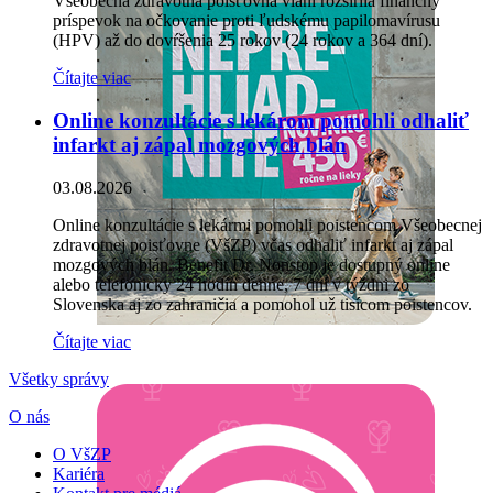
Všeobecná zdravotná poisťovňa vlani rozšírila finančný
príspevok na očkovanie proti ľudskému papilomavírusu
(HPV) až do dovŕšenia 25 rokov (24 rokov a 364 dní).
Čítajte viac
Online konzultácie s lekárom pomohli odhaliť
infarkt aj zápal mozgových blán
03.08.2026
Online konzultácie s lekármi pomohli poistencom Všeobecnej
zdravotnej poisťovne (VšZP) včas odhaliť infarkt aj zápal
mozgových blán. Benefit Dr. Nonstop je dostupný online
alebo telefonicky 24 hodín denne, 7 dní v týždni zo
Slovenska aj zo zahraničia a pomohol už tisícom poistencov.
Čítajte viac
Všetky správy
O nás
O VšZP
Kariéra