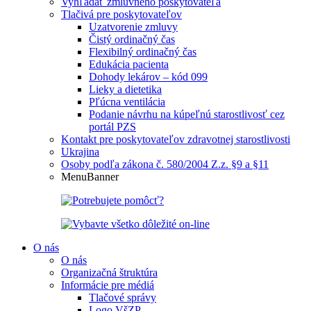
Vyhľadať zmluvného poskytovateľa
Tlačivá pre poskytovateľov
Uzatvorenie zmluvy
Čistý ordinačný čas
Flexibilný ordinačný čas
Edukácia pacienta
Dohody lekárov – kód 099
Lieky a dietetika
Pľúcna ventilácia
Podanie návrhu na kúpeľnú starostlivosť cez
portál PZS
Kontakt pre poskytovateľov zdravotnej starostlivosti
Ukrajina
Osoby podľa zákona č. 580/2004 Z.z. §9 a §11
MenuBanner
O nás
O nás
Organizačná štruktúra
Informácie pre médiá
Tlačové správy
Logo VšZP