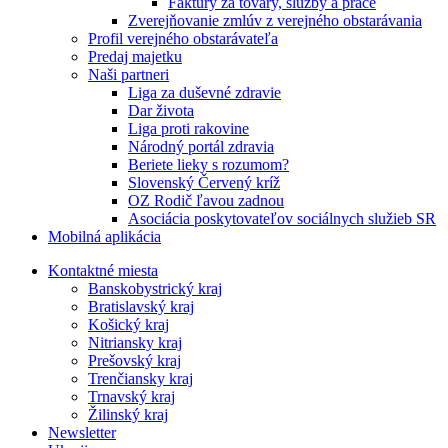
Faktúry za tovary, služby a práce
Zverejňovanie zmlúv z verejného obstarávania
Profil verejného obstarávateľa
Predaj majetku
Naši partneri
Liga za duševné zdravie
Dar života
Liga proti rakovine
Národný portál zdravia
Beriete lieky s rozumom?
Slovenský Červený kríž
OZ Rodič ľavou zadnou
Asociácia poskytovateľov sociálnych služieb SR
Mobilná aplikácia
Kontaktné miesta
Banskobystrický kraj
Bratislavský kraj
Košický kraj
Nitriansky kraj
Prešovský kraj
Trenčiansky kraj
Trnavský kraj
Žilinský kraj
Newsletter