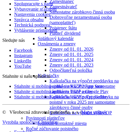
Zamestnanec
Spolupracujte s nami
Zamestnávateľ
Vybavovanie sťažností
Samostatne zárobkovo činná osoba
Nastavenia cookies
Dobrovoľne nezamestnaná osoba
Správca obsahu
(samoplatiteľ)
Technická podpora
Poistenec štátu
Vyhlásenie prístupnosti
Platiteľ dividend
Splátkový kalendár
Sledujte nás
Oznámenia a zmeny
Zmeny od 01. 01. 2026
Facebook
Zmeny od 01. 01. 2025
Instagram
Zmeny od 01. 01. 2024
LinkedIn
Zmeny od 01. 01. 2023
YouTube
Odpočítateľná položka
Kalkulačky
Stiahnite si našu aplikáciu
Kalkulačka na výpočet preddavku na
Stiahnite si mobilnú aplikáciu VšZP z App Store
poistné v roku 2026 pre samostatne
Stiahnite si mobilnú aplikáciu VšZP z Google Play
zárobkovo činné osoby
Stiahnite si mobilnú aplikáciu VšZP z App Gallery
Kalkulačka na výpočet preddavku na
poistné v roku 2025 pre samostatne
zárobkovo činné osoby
©
Všeobecná zdravotná poisťovňa, a. s.
|
Mapa stránok
Kalkulačka na výpočet výšky OP
Povinnosti platiteľov
Vyrobila spoločnosť
InterWay
Jednotné kontaktné miesta
Ročné zúčtovanie poistného