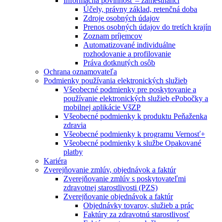
Informačná povinnosť – zamestnanci
Účely, právny základ, retenčná doba
Zdroje osobných údajov
Prenos osobných údajov do tretích krajín
Zoznam príjemcov
Automatizované individuálne
rozhodovanie a profilovanie
Práva dotknutých osôb
Ochrana oznamovateľa
Podmienky používania elektronických služieb
Všeobecné podmienky pre poskytovanie a
používanie elektronických služieb ePobočky a
mobilnej aplikácie VšZP
Všeobecné podmienky k produktu Peňaženka
zdravia
Všeobecné podmienky k programu Vernosť+
Všeobecné podmienky k službe Opakované
platby
Kariéra
Zverejňovanie zmlúv, objednávok a faktúr
Zverejňovanie zmlúv s poskytovateľmi
zdravotnej starostlivosti (PZS)
Zverejňovanie objednávok a faktúr
Objednávky tovarov, služieb a prác
Faktúry za zdravotnú starostlivosť