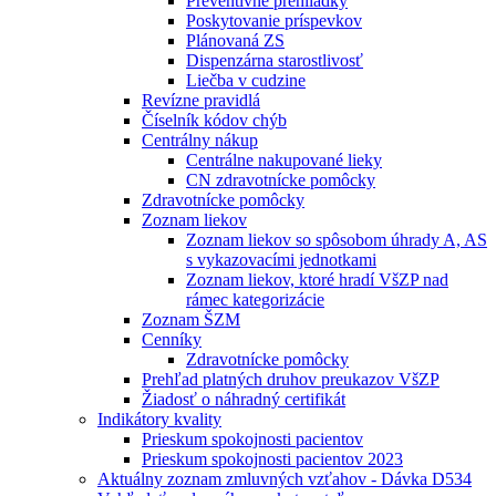
Preventívne prehliadky
Poskytovanie príspevkov
Plánovaná ZS
Dispenzárna starostlivosť
Liečba v cudzine
Revízne pravidlá
Číselník kódov chýb
Centrálny nákup
Centrálne nakupované lieky
CN zdravotnícke pomôcky
Zdravotnícke pomôcky
Zoznam liekov
Zoznam liekov so spôsobom úhrady A, AS
s vykazovacími jednotkami
Zoznam liekov, ktoré hradí VšZP nad
rámec kategorizácie
Zoznam ŠZM
Cenníky
Zdravotnícke pomôcky
Prehľad platných druhov preukazov VšZP
Žiadosť o náhradný certifikát
Indikátory kvality
Prieskum spokojnosti pacientov
Prieskum spokojnosti pacientov 2023
Aktuálny zoznam zmluvných vzťahov - Dávka D534