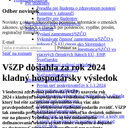
Pre študentov
Poradňa pre študenta o zdravotnom poistení
Odber noviniek
Poistenie v zahraničí
Benefity pre študentov
Novinky z oblasti zdravotného poistenia, informácie o zmenách
Pre sluchovo znevýhodnených
zákonov, výhodách a zľavách pre poistencov, vyplňte, prosím,
Práca v cudzine
registračný formulár.
Vyslaní zamestnanci/SZČO
Vykonávate činnosť zamestnanca/SZČO v
E-mail
jednom ČŠ EÚ (inom ako Slovensko)
Prihlásiť sa
Vykonávam činnosť zamestnanca/SZČO vo
Späť na zoznam
viacerých členských štátoch EÚ, EHP,
Švajčiarsku
VšZP dosiahla za rok 2024
Nezaopatrení rodinní príslušníci
Prenosný dokument S1
Najčastejšie otázky
kladný hospodársky výsledok
Zdravotná starostlivosť
Pevná sieť poskytovateľov k 1.1.2024
Preventívne prehliadky
Všeobecná zdravotná poisťovňa (VšZP) uzavrela rok
Poskytovanie príspevkov na úhradu ZS a úhrada
2024 s kladným hospodárskym výsledkom. Negatívny scenár,
spoluúčasti poistencovi
ktorý bol ešte začiatkom uplynulého roka viac ako
Dispenzárna starostlivosť
pravdepodobný, sa efektívnym riadením podarilo zvrátiť. VšZP
Kúpeľná starostlivosť
tak zmenila predpokladanú stratu niekoľko desiatok miliónov
Kedy platiť za zdravotnú starostlivosť a kedy nie
eur na plusový výsledok, a to aj bez dodatočného
Cenník zdravotníckych pomôcok platný od
dofinancovania sektora aj nad rámec rozpočtu a dopadu
01.07.2026
na dostupnosť zdravotnej starostlivosti pre pacienta.