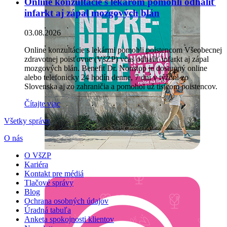
Online konzultácie s lekárom pomohli odhaliť
infarkt aj zápal mozgových blán
03.08.2026
Online konzultácie s lekármi pomohli poistencom Všeobecnej
zdravotnej poisťovne (VšZP) včas odhaliť infarkt aj zápal
mozgových blán. Benefit Dr. Nonstop je dostupný online
alebo telefonicky 24 hodín denne, 7 dní v týždni zo
Slovenska aj zo zahraničia a pomohol už tisícom poistencov.
Čítajte viac
Všetky správy
O nás
O VšZP
Kariéra
Kontakt pre médiá
Tlačové správy
Blog
Ochrana osobných údajov
Úradná tabuľa
Anketa spokojnosti klientov