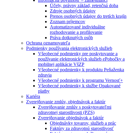
Informačná povinnosť – zamestnanci
Účely, právny základ, retenčná doba
Zdroje osobných údajov
Prenos osobných údajov do tretích krajín
Zoznam príjemcov
Automatizované individuálne
rozhodovanie a profilovanie
Práva dotknutých osôb
Ochrana oznamovateľa
Podmienky používania elektronických služieb
Všeobecné podmienky pre poskytovanie a
používanie elektronických služieb ePobočky a
mobilnej aplikácie VšZP
Všeobecné podmienky k produktu Peňaženka
zdravia
Všeobecné podmienky k programu Vernosť+
Všeobecné podmienky k službe Opakované
platby
Kariéra
Zverejňovanie zmlúv, objednávok a faktúr
Zverejňovanie zmlúv s poskytovateľmi
zdravotnej starostlivosti (PZS)
Zverejňovanie objednávok a faktúr
Objednávky tovarov, služieb a prác
Faktúry za zdravotnú starostlivosť