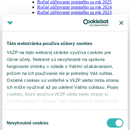
Ročné zúčtovanie poistného za rok 2025
Ročné zúčtovanie poistného za rok 2024
Ročné zúčtovanie poistného za rok 2023
Potvrdenia o nedoplatkoch
Vydávanie výkazov nedoplatkov
Zoznam dlžníkov
Tlačivá pre platiteľov
Oznámenie o vzniku, zmene a zániku platiteľa
Táto webstránka používa súbory cookies
poistného
Oznámenie zamestnávateľa
VšZP na tejto webovej stránke využíva cookies pre
Výkaz preddavkov zamestnávateľa
rôzne účely. Niektoré sú nevyhnutné na správne
Výkaz preddavkov na poistné na verejné
zdravotné poistenie platiteľa dividend
fungovanie stránky v súlade s Vašimi očakávaniami,
Žiadosť o splátkový kalendár
pričom na ich používanie nie je potrebný Váš súhlas.
Žiadosť o vrátenie poistného / Žiadosť o
Ostatné cookies sú voliteľné a VšZP alebo tretia strana
preúčtovanie platby
Vyhľadanie príslušnosti k pobočke
ich môže využívať až po udelení Vášho súhlasu. Popis
Ukrajina
cookies, ktoré používa VšZP alebo tretie strany si
MenuBanner
môžete pozrieť v detaile. Vaše preferencie týkajúce sa
cookies môžete kedykoľvek zmeniť cez odkaz uvedený
na tejto
stránke
.
Výber
Nevyhnutné cookies
súhlasu