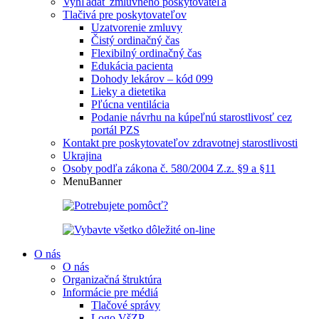
Vyhľadať zmluvného poskytovateľa
Tlačivá pre poskytovateľov
Uzatvorenie zmluvy
Čistý ordinačný čas
Flexibilný ordinačný čas
Edukácia pacienta
Dohody lekárov – kód 099
Lieky a dietetika
Pľúcna ventilácia
Podanie návrhu na kúpeľnú starostlivosť cez
portál PZS
Kontakt pre poskytovateľov zdravotnej starostlivosti
Ukrajina
Osoby podľa zákona č. 580/2004 Z.z. §9 a §11
MenuBanner
O nás
O nás
Organizačná štruktúra
Informácie pre médiá
Tlačové správy
Logo VšZP