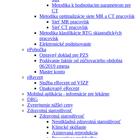
Metodika k hodnotiacim parametrom pre
CT
Metodika optimalizácie siete MR a CT pracovísk
Sieť MR pracovísk
Sieť CT pracovísk
Metodika klasifikácie RTG skiagrafických
pracovísk
Elektronické podpisovanie
ePobočka
Opravný doklad pre PZS
Podávanie faktúr od zúčtovacieho obdobia
06/2019 zmena
Master konto
eRecept
Služba eRecept od VšZP
Opakovaný eRecept
Mobilná aplikácia - informácie pre lekárne
DRG
Zverejnenie nižšej ceny
Zdravotná starostlivosť
Zdravotná starostlivosť
Neodkladná zdravotná starostlivosť
Klinické skúšanie
Asistovaná reprodukcia