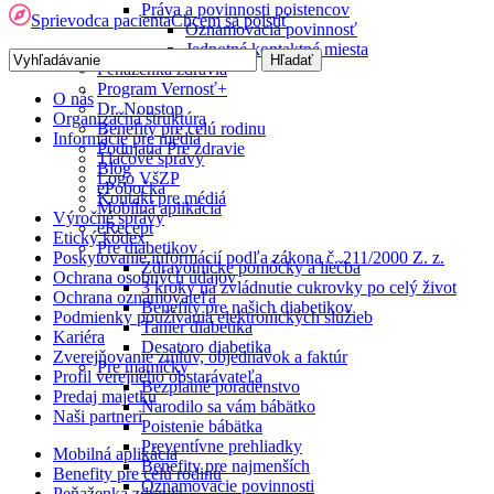
Práva a povinnosti poistencov
Sprievodca pacienta
Chcem sa poistiť
Oznamovacia povinnosť
Jednotné kontaktné miesta
Peňaženka zdravia
Program Vernosť+
O nás
Dr. Nonstop
Organizačná štruktúra
Benefity pre celú rodinu
Informácie pre médiá
Podujatia Pre zdravie
Tlačové správy
Blog
Logo VšZP
ePobočka
Kontakt pre médiá
Mobilná aplikácia
Výročné správy
eRecept
Etický kódex
Pre diabetikov
Poskytovanie informácií podľa zákona č. 211/2000 Z. z.
Zdravotnícke pomôcky a liečba
Ochrana osobných údajov
3 kroky na zvládnutie cukrovky po celý život
Ochrana oznamovateľa
Benefity pre našich diabetikov
Podmienky používania elektronických služieb
Tanier diabetika
Kariéra
Desatoro diabetika
Zverejňovanie zmlúv, objednávok a faktúr
Pre mamičky
Profil verejného obstarávateľa
Bezplatné poradenstvo
Predaj majetku
Narodilo sa vám bábätko
Naši partneri
Poistenie bábätka
Preventívne prehliadky
Mobilná aplikácia
Benefity pre najmenších
Benefity pre celú rodinu
Oznamovacie povinnosti
Peňaženka zdravia