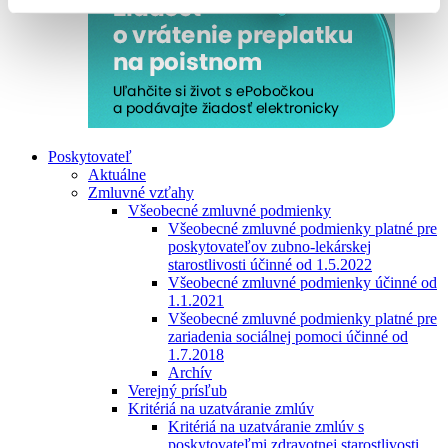
Poskytovateľ
Aktuálne
Zmluvné vzťahy
Všeobecné zmluvné podmienky
Všeobecné zmluvné podmienky platné pre
poskytovateľov zubno-lekárskej
starostlivosti účinné od 1.5.2022
Všeobecné zmluvné podmienky účinné od
1.1.2021
Všeobecné zmluvné podmienky platné pre
zariadenia sociálnej pomoci účinné od
1.7.2018
Archív
Verejný prísľub
Kritériá na uzatváranie zmlúv
Kritériá na uzatváranie zmlúv s
poskytovateľmi zdravotnej starostlivosti