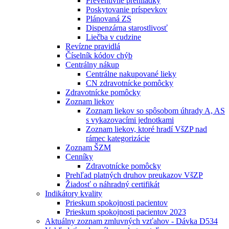
Preventívne prehliadky
Poskytovanie príspevkov
Plánovaná ZS
Dispenzárna starostlivosť
Liečba v cudzine
Revízne pravidlá
Číselník kódov chýb
Centrálny nákup
Centrálne nakupované lieky
CN zdravotnícke pomôcky
Zdravotnícke pomôcky
Zoznam liekov
Zoznam liekov so spôsobom úhrady A, AS
s vykazovacími jednotkami
Zoznam liekov, ktoré hradí VšZP nad
rámec kategorizácie
Zoznam ŠZM
Cenníky
Zdravotnícke pomôcky
Prehľad platných druhov preukazov VšZP
Žiadosť o náhradný certifikát
Indikátory kvality
Prieskum spokojnosti pacientov
Prieskum spokojnosti pacientov 2023
Aktuálny zoznam zmluvných vzťahov - Dávka D534