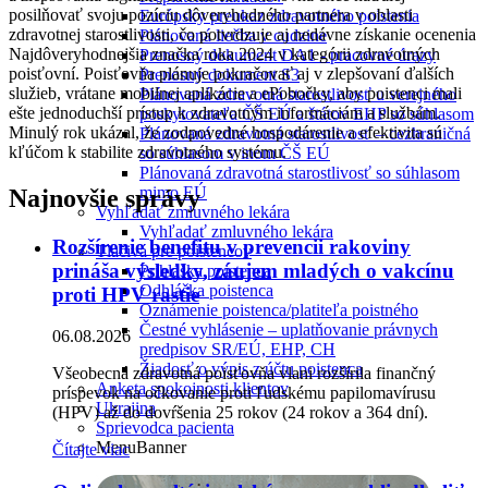
posilňovať svoju pozíciu dôveryhodného partnera v oblasti
Európsky preukaz zdravotného poistenia
zdravotnej starostlivosti, čo potvrdzuje aj nedávne získanie ocenenia
Plánovaná liečba v cudzine
Najdôveryhodnejšia značka roka 2024 v kategórii zdravotných
Prenosný dokument DA1 - pracovné úrazy
poisťovní. Poisťovňa plánuje pokračovať aj v zlepšovaní ďalších
Prenosný dokument S3
služieb, vrátane mobilnej aplikácie a ePobočky, aby poistenci mali
Plánovaná zdravotná starostlivosť u verejného
ešte jednoduchší prístup k zdravotným informáciám a službám.
poskytovateľa ČŠ EÚ a štátov EHP so súhlasom
Minulý rok ukázal, že zodpovedné hospodárenie a efektivita sú
Plánovaná zdravotná starostlivosť – cezhraničná
kľúčom k stabilite zdravotného systému.
so súhlasom v inom ČŠ EÚ
Plánovaná zdravotná starostlivosť so súhlasom
mimo EÚ
Najnovšie správy
Vyhľadať zmluvného lekára
Vyhľadať zmluvného lekára
Rozšírenie benefitu v prevencii rakoviny
Tlačivá pre poistencov
prináša výsledky, záujem mladých o vakcínu
Prihláška poistenca
Odhláška poistenca
proti HPV rastie
Oznámenie poistenca/platiteľa poistného
Čestné vyhlásenie – uplatňovanie právnych
06.08.2026
predpisov SR/EÚ, EHP, CH
Žiadosť o výpis z účtu poistenca
Všeobecná zdravotná poisťovňa vlani rozšírila finančný
Anketa spokojnosti klientov
príspevok na očkovanie proti ľudskému papilomavírusu
Ukrajina
(HPV) až do dovŕšenia 25 rokov (24 rokov a 364 dní).
Sprievodca pacienta
MenuBanner
Čítajte viac