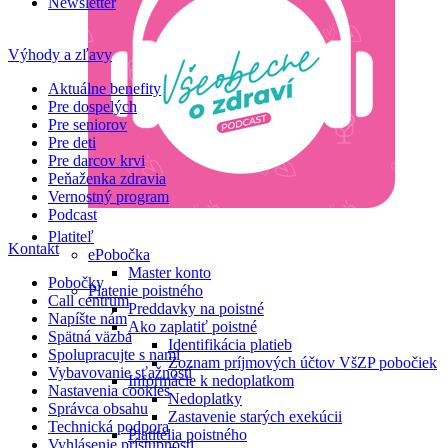
Newsletter
Výhody a zľavy
Aktuálne benefity
Pre dospelých
Pre seniorov
Pre deti
Pre darcov krvi
Peňaženka zdravia
Vernostný program
Podcast
Platiteľ
Kontakt
ePobočka
Master konto
Pobočky
Platenie poistného
Call centrum
Preddavky na poistné
Napíšte nám
Ako zaplatiť poistné
Spätná väzba
Identifikácia platieb
Spolupracujte s nami
Zoznam príjmových účtov VšZP pobočiek
Vybavovanie sťažností
Informácie k nedoplatkom
Nastavenia cookies
Nedoplatky
Správca obsahu
Zastavenie starých exekúcii
Technická podpora
Platitelia poistného
Vyhlásenie prístupnosti