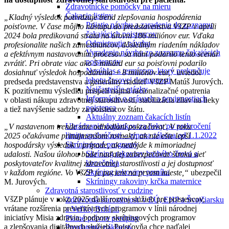
Zdravotnícke pomôcky na mieru
Čakacie listiny
„Kladný výsledok potvrdzuje trend zlepšovania hospodárenia
Prijatie návrhu a zaradenie do zoznamu
poisťovne. V čase môjho nástupu do predstavenstva VšZP v apríli
čakajúcich poistencov
2024 bola predikovaná strata na úrovni 186 miliónov eur. Vďaka
Odmietnutie návrhu
profesionalite našich zamestnancov, dôsledným riadením nákladov
Vyradenie návrhu zo zoznamu čakajúcich
a efektívnym nastavovaním procesov sa nám podarilo tento scenár
poistencov
zvrátiť. Pri obrate viac ako 5 miliárd eur sa poisťovni podarilo
Nesúhlas s termínom, ktorý prekračuje
dosiahnuť výsledok hospodárenia + 8 miliónov eur,“
uviedol
lehotu časovej dostupnosti
predseda predstavenstva a generálny riaditeľ VšZP Matúš Jurových.
Najčastejšie otázky
K pozitívnemu výsledku prispeli najmä racionalizačné opatrenia
Informácie o právach a povinnostiach
v oblasti nákupu zdravotnej starostlivosti, stabilizácia zliav na lieky
poistenca
a tiež navýšenie sadzby za poistencov štátu.
Aktuálny zoznam čakacích listín
Uhrádzanie doplatkov za lieky po prekročení
„V nastavenom trende sme odhodlaní pokračovať. V roku
limitu spoluúčasti – zmena zákona od 1.1.2022
2025 očakávame prinajmenšom rovnaký, ak nie ešte lepší
Skríningové programy
hospodársky výsledok v prípade, ak nedôjde k mimoriadnej
Skríning rakoviny hrubého čreva a
udalosti. Našou úlohou bude naďalej zabezpečovať širokú sieť
konečníka
poskytovateľov kvalitnej zdravotnej starostlivosti a jej dostupnosť
Skríning rakoviny prsníka
v každom regióne. Vo VšZP je pacient na prvom mieste,“
ubezpečil
Skríningy rakoviny krčka maternice
M. Jurových.
Zdravotná starostlivosť v cudzine
VšZP plánuje v roku 2025 ďalší rozvoj služieb pre poistencov,
Zdravotná starostlivosť v EÚ, EHP a Švajčiarsku
vrátane rozšírenia preventívnych programov v línii národnej
a Veľkej Británii
iniciatívy Misia zdravia, podpory skríningových programov
Platné právne predpisy
a zlepšovania digitálnych služieb. Poisťovňa chce naďalej
Preplatenie nákladov