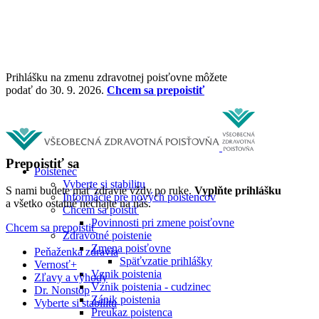
Prihlášku na zmenu zdravotnej poisťovne môžete
podať do 30. 9. 2026.
Chcem sa prepoistiť
Prepoistiť sa
Poistenec
Vyberte si stabilitu
S nami budete mať zdravie vždy po ruke.
Vyplňte prihlášku
Informácie pre nových poistencov
a všetko ostatné nechajte na nás.
Chcem sa poistiť
Povinnosti pri zmene poisťovne
Chcem sa prepoistiť
Zdravotné poistenie
Zmena poisťovne
Peňaženka zdravia
Späťvzatie prihlášky
Vernosť+
Vznik poistenia
Zľavy a výhody
Vznik poistenia - cudzinec
Dr. Nonstop
Zánik poistenia
Vyberte si stabilitu
Preukaz poistenca