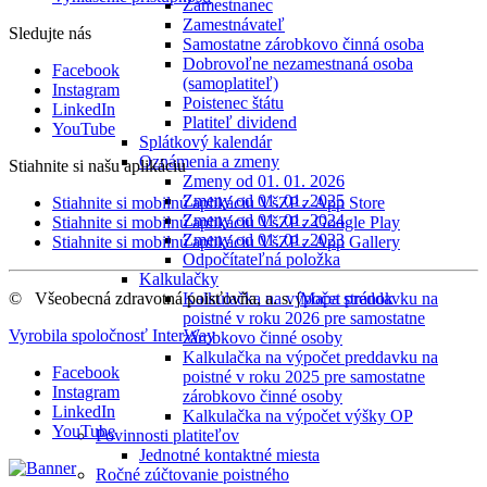
Zamestnanec
Zamestnávateľ
Sledujte nás
Samostatne zárobkovo činná osoba
Dobrovoľne nezamestnaná osoba
Facebook
(samoplatiteľ)
Instagram
Poistenec štátu
LinkedIn
Platiteľ dividend
YouTube
Splátkový kalendár
Oznámenia a zmeny
Stiahnite si našu aplikáciu
Zmeny od 01. 01. 2026
Zmeny od 01. 01. 2025
Stiahnite si mobilnú aplikáciu VšZP z App Store
Zmeny od 01. 01. 2024
Stiahnite si mobilnú aplikáciu VšZP z Google Play
Zmeny od 01. 01. 2023
Stiahnite si mobilnú aplikáciu VšZP z App Gallery
Odpočítateľná položka
Kalkulačky
©
Všeobecná zdravotná poisťovňa, a. s.
|
Mapa stránok
Kalkulačka na výpočet preddavku na
poistné v roku 2026 pre samostatne
Vyrobila spoločnosť
InterWay
zárobkovo činné osoby
Kalkulačka na výpočet preddavku na
Facebook
poistné v roku 2025 pre samostatne
Instagram
zárobkovo činné osoby
LinkedIn
Kalkulačka na výpočet výšky OP
YouTube
Povinnosti platiteľov
Jednotné kontaktné miesta
Ročné zúčtovanie poistného