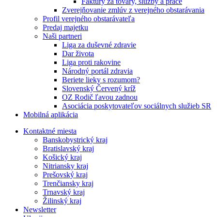
Faktúry za tovary, služby a práce
Zverejňovanie zmlúv z verejného obstarávania
Profil verejného obstarávateľa
Predaj majetku
Naši partneri
Liga za duševné zdravie
Dar života
Liga proti rakovine
Národný portál zdravia
Beriete lieky s rozumom?
Slovenský Červený kríž
OZ Rodič ľavou zadnou
Asociácia poskytovateľov sociálnych služieb SR
Mobilná aplikácia
Kontaktné miesta
Banskobystrický kraj
Bratislavský kraj
Košický kraj
Nitriansky kraj
Prešovský kraj
Trenčiansky kraj
Trnavský kraj
Žilinský kraj
Newsletter