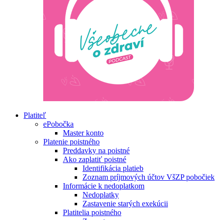
Platiteľ
ePobočka
Master konto
Platenie poistného
Preddavky na poistné
Ako zaplatiť poistné
Identifikácia platieb
Zoznam príjmových účtov VšZP pobočiek
Informácie k nedoplatkom
Nedoplatky
Zastavenie starých exekúcii
Platitelia poistného