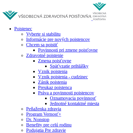
Poistenec
Vyberte si stabilitu
Informácie pre nových poistencov
Chcem sa poistiť
Povinnosti pri zmene poisťovne
Zdravotné poistenie
Zmena poisťovne
Späťvzatie prihlášky
Vznik poistenia
Vznik poistenia - cudzinec
Zánik poistenia
Preukaz poistenca
Práva a povinnosti poistencov
Oznamovacia povinnosť
Jednotné kontaktné miesta
Peňaženka zdravia
Program Vernosť+
Dr. Nonstop
Benefity pre celú rodinu
Podujatia Pre zdravie