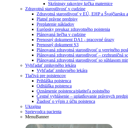
Skríningy rakoviny krčka maternice
Zdravotná starostlivosť v cudzine
Zdravotná starostlivosť v EÚ, EHP a Švajčiarsku a
Platné právne predpisy
Preplatenie nákladov
Európsky preukaz zdravotného poistenia
Plánovaná liečba v cudzine
Prenosný dokument DA1 - pracovné úrazy
Prenosný dokument S3
Plánovaná zdravotná starostlivosť u verejného p
Plánovaná zdravotná starostlivosť – cezhraničná
Plánovaná zdravotná starostlivosť so súhlasom m
Vyhľadať zmluvného lekára
Vyhľadať zmluvného lekára
Tlačivá pre poistencov
Prihláška poistenca
Odhláška poistenca
Oznámenie poistenca/platiteľa poistného
Čestné vyhlásenie – uplatňovanie právnych pred
Žiadosť o výpis z účtu poistenca
Ukrajina
Sprievodca pacienta
MenuBanner