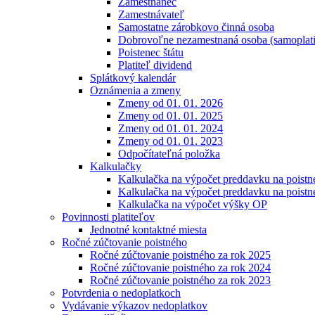
Zamestnanec
Zamestnávateľ
Samostatne zárobkovo činná osoba
Dobrovoľne nezamestnaná osoba (samoplati
Poistenec štátu
Platiteľ dividend
Splátkový kalendár
Oznámenia a zmeny
Zmeny od 01. 01. 2026
Zmeny od 01. 01. 2025
Zmeny od 01. 01. 2024
Zmeny od 01. 01. 2023
Odpočítateľná položka
Kalkulačky
Kalkulačka na výpočet preddavku na poistn
Kalkulačka na výpočet preddavku na poistn
Kalkulačka na výpočet výšky OP
Povinnosti platiteľov
Jednotné kontaktné miesta
Ročné zúčtovanie poistného
Ročné zúčtovanie poistného za rok 2025
Ročné zúčtovanie poistného za rok 2024
Ročné zúčtovanie poistného za rok 2023
Potvrdenia o nedoplatkoch
Vydávanie výkazov nedoplatkov