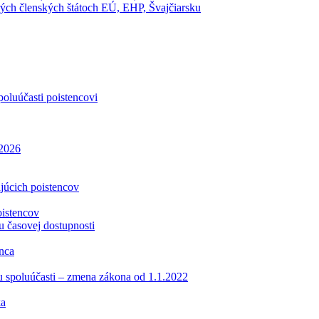
ch členských štátoch EÚ, EHP, Švajčiarsku
oluúčasti poistencovi
.2026
ajúcich poistencov
oistencov
u časovej dostupnosti
enca
tu spoluúčasti – zmena zákona od 1.1.2022
ka