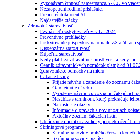
Vykonávam činnosť zamestnanca/SZČO vo viacerý
Nezaopatrení rodinní príslušníci
Prenosný dokument S1
Najčastejšie otázky
Zdravotná starostlivosť
Pevná sieť poskytovateľov k 1.1.2024
Preventívne prehliadky
Poskytovanie príspevkov na úhradu ZS a úhrada sp
Dispenzárna starostlivosť
Kúpeľná starostlivosť
Kedy platiť za zdravotnú starostlivosť a kedy nie
Cenník zdravotníckych pomôcok platný od 01.07
Zdravotnícke pomôcky na mieru
Čakacie listiny
Prijatie návrhu a zaradenie do zoznamu čak
Odmietnutie návrhu
Vyradenie návrhu zo zoznamu čakajúcich p
Nesúhlas s termínom, ktorý prekračuje lehot
Najčastejšie otázky
Informácie o právach a povinnostiach poist
Aktuálny zoznam čakacích listín
Uhrádzanie doplatkov za lieky po prekročení limi
Skríningové programy
Skríning rakoviny hrubého čreva a koneční
Skríning rakoviny prsníka