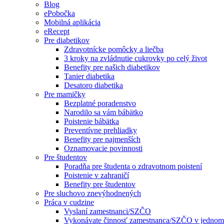
Blog
ePobočka
Mobilná aplikácia
eRecept
Pre diabetikov
Zdravotnícke pomôcky a liečba
3 kroky na zvládnutie cukrovky po celý život
Benefity pre našich diabetikov
Tanier diabetika
Desatoro diabetika
Pre mamičky
Bezplatné poradenstvo
Narodilo sa vám bábätko
Poistenie bábätka
Preventívne prehliadky
Benefity pre najmenších
Oznamovacie povinnosti
Pre študentov
Poradňa pre študenta o zdravotnom poistení
Poistenie v zahraničí
Benefity pre študentov
Pre sluchovo znevýhodnených
Práca v cudzine
Vyslaní zamestnanci/SZČO
Vykonávate činnosť zamestnanca/SZČO v jednom