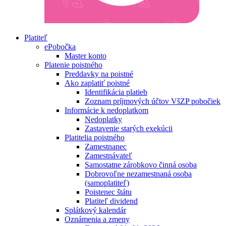
Platiteľ
ePobočka
Master konto
Platenie poistného
Preddavky na poistné
Ako zaplatiť poistné
Identifikácia platieb
Zoznam príjmových účtov VšZP pobočiek
Informácie k nedoplatkom
Nedoplatky
Zastavenie starých exekúcii
Platitelia poistného
Zamestnanec
Zamestnávateľ
Samostatne zárobkovo činná osoba
Dobrovoľne nezamestnaná osoba
(samoplatiteľ)
Poistenec štátu
Platiteľ dividend
Splátkový kalendár
Oznámenia a zmeny