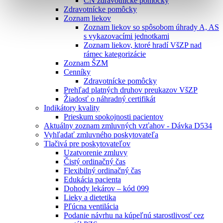
CN zdravotnícke pomôcky
Zdravotnícke pomôcky
Zoznam liekov
Zoznam liekov so spôsobom úhrady A, AS
s vykazovacími jednotkami
Zoznam liekov, ktoré hradí VšZP nad
rámec kategorizácie
Zoznam ŠZM
Cenníky
Zdravotnícke pomôcky
Prehľad platných druhov preukazov VšZP
Žiadosť o náhradný certifikát
Indikátory kvality
Prieskum spokojnosti pacientov
Aktuálny zoznam zmluvných vzťahov - Dávka D534
Vyhľadať zmluvného poskytovateľa
Tlačivá pre poskytovateľov
Uzatvorenie zmluvy
Čistý ordinačný čas
Flexibilný ordinačný čas
Edukácia pacienta
Dohody lekárov – kód 099
Lieky a dietetika
Pľúcna ventilácia
Podanie návrhu na kúpeľnú starostlivosť cez