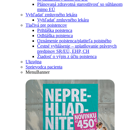
Plánovaná zdravotná starostlivosť so súhlasom
mimo EÚ
Vyhľadať zmluvného lekára
Vyhľadať zmluvného lekára
Tlačivá pre poistencov
Prihláška poistenca
Odhláška poistenca
Oznámenie poistenca/platiteľa poistného
Čestné vyhlásenie – uplatňovanie právnych
predpisov SR/EÚ, EHP, CH
Žiadosť o výpis z účtu poistenca
Ukrajina
Sprievodca pacienta
MenuBanner