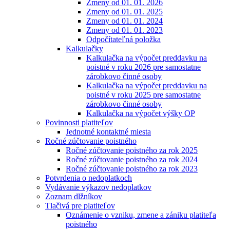
Zmeny od 01. 01. 2026
Zmeny od 01. 01. 2025
Zmeny od 01. 01. 2024
Zmeny od 01. 01. 2023
Odpočítateľná položka
Kalkulačky
Kalkulačka na výpočet preddavku na
poistné v roku 2026 pre samostatne
zárobkovo činné osoby
Kalkulačka na výpočet preddavku na
poistné v roku 2025 pre samostatne
zárobkovo činné osoby
Kalkulačka na výpočet výšky OP
Povinnosti platiteľov
Jednotné kontaktné miesta
Ročné zúčtovanie poistného
Ročné zúčtovanie poistného za rok 2025
Ročné zúčtovanie poistného za rok 2024
Ročné zúčtovanie poistného za rok 2023
Potvrdenia o nedoplatkoch
Vydávanie výkazov nedoplatkov
Zoznam dlžníkov
Tlačivá pre platiteľov
Oznámenie o vzniku, zmene a zániku platiteľa
poistného