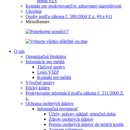
portál PZS
Kontakt pre poskytovateľov zdravotnej starostlivosti
Ukrajina
Osoby podľa zákona č. 580/2004 Z.z. §9 a §11
MenuBanner
O nás
Organizačná štruktúra
Informácie pre médiá
Tlačové správy
Logo VšZP
Kontakt pre médiá
Výročné správy
Etický kódex
Poskytovanie informácií podľa zákona č. 211/2000 Z.
z.
Ochrana osobných údajov
Informačná povinnosť
Účely, právny základ, retenčná doba
Zdroje osobných údajov
Prenos osobných údajov do tretích krajín
Zoznam príjemcov