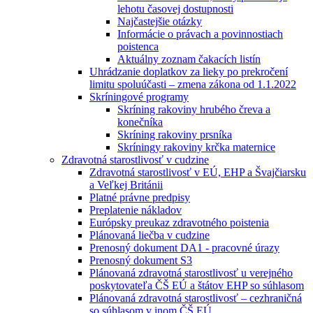
lehotu časovej dostupnosti
Najčastejšie otázky
Informácie o právach a povinnostiach
poistenca
Aktuálny zoznam čakacích listín
Uhrádzanie doplatkov za lieky po prekročení
limitu spoluúčasti – zmena zákona od 1.1.2022
Skríningové programy
Skríning rakoviny hrubého čreva a
konečníka
Skríning rakoviny prsníka
Skríningy rakoviny krčka maternice
Zdravotná starostlivosť v cudzine
Zdravotná starostlivosť v EÚ, EHP a Švajčiarsku
a Veľkej Británii
Platné právne predpisy
Preplatenie nákladov
Európsky preukaz zdravotného poistenia
Plánovaná liečba v cudzine
Prenosný dokument DA1 - pracovné úrazy
Prenosný dokument S3
Plánovaná zdravotná starostlivosť u verejného
poskytovateľa ČŠ EÚ a štátov EHP so súhlasom
Plánovaná zdravotná starostlivosť – cezhraničná
so súhlasom v inom ČŠ EÚ