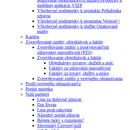
používanie elektronických služieb ePobočky a
mobilnej aplikácie VšZP
Všeobecné podmienky k produktu Peňaženka
zdravia
Všeobecné podmienky k programu Vernosť+
Všeobecné podmienky k službe Opakované
platby
Kariéra
Zverejňovanie zmlúv, objednávok a faktúr
Zverejňovanie zmlúv s poskytovateľmi
zdravotnej starostlivosti (PZS)
Zverejňovanie objednávok a faktúr
Objednávky tovarov, služieb a prác
Faktúry za zdravotnú starostlivosť
Faktúry za tovary, služby a práce
Zverejňovanie zmlúv z verejného obstarávania
Profil verejného obstarávateľa
Predaj majetku
Naši partneri
Liga za duševné zdravie
Dar života
Liga proti rakovine
Národný portál zdravia
Beriete lieky s rozumom?
Slovenský Červený kríž