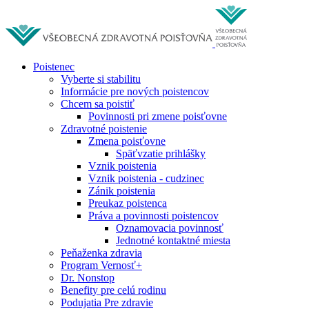
Poistenec
Vyberte si stabilitu
Informácie pre nových poistencov
Chcem sa poistiť
Povinnosti pri zmene poisťovne
Zdravotné poistenie
Zmena poisťovne
Späťvzatie prihlášky
Vznik poistenia
Vznik poistenia - cudzinec
Zánik poistenia
Preukaz poistenca
Práva a povinnosti poistencov
Oznamovacia povinnosť
Jednotné kontaktné miesta
Peňaženka zdravia
Program Vernosť+
Dr. Nonstop
Benefity pre celú rodinu
Podujatia Pre zdravie