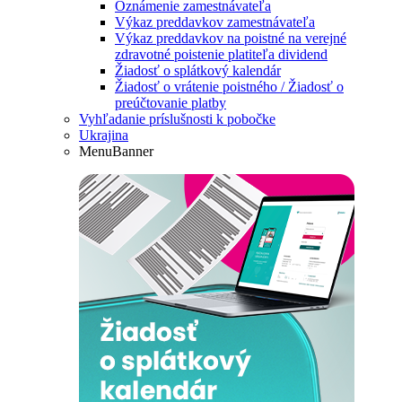
Oznámenie zamestnávateľa
Výkaz preddavkov zamestnávateľa
Výkaz preddavkov na poistné na verejné
zdravotné poistenie platiteľa dividend
Žiadosť o splátkový kalendár
Žiadosť o vrátenie poistného / Žiadosť o
preúčtovanie platby
Vyhľadanie príslušnosti k pobočke
Ukrajina
MenuBanner