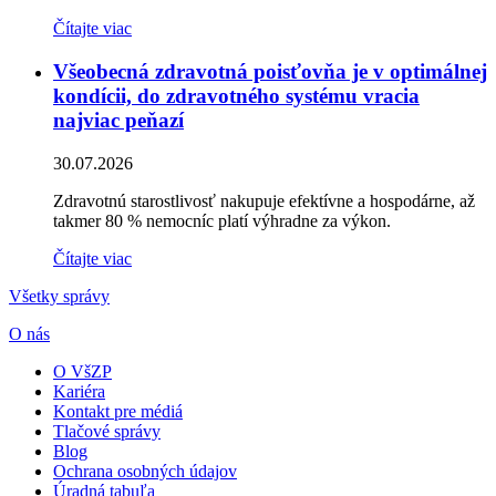
Čítajte viac
Všeobecná zdravotná poisťovňa je v optimálnej
kondícii, do zdravotného systému vracia
najviac peňazí
30.07.2026
Zdravotnú starostlivosť nakupuje efektívne a hospodárne, až
takmer 80 % nemocníc platí výhradne za výkon.
Čítajte viac
Všetky správy
O nás
O VšZP
Kariéra
Kontakt pre médiá
Tlačové správy
Blog
Ochrana osobných údajov
Úradná tabuľa