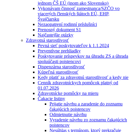
jednom ČŠ EÚ (inom ako Slovensko)
Vykonávam činnosť zamestnanca/SZČO vo
viacerých členských štátoch EÚ, EHP,
Švajčiarsku
Nezaopatrení rodinní príslušníci
Prenosný dokument S1
Najčastejšie otázky
Zdravotná starostlivosť
Pevná sieť poskytovateľov k 1.1.2024
Preventívne prehliadky
Poskytovanie príspevkov na úhradu ZS a úhrada
spoluúčasti poistencovi
Dispenzárna starostlivosť
Kúpeľná starostlivosť
Kedy platiť za zdravotnú starostlivosť a kedy nie
Cenník zdravotníckych pomôcok platný od
01.07.2026
Zdravotnícke pomôcky na mieru
Čakacie listiny
Prijatie návrhu a zaradenie do zoznamu
čakajúcich poistencov
Odmietnutie návrhu
Vyradenie návrhu zo zoznamu čakajúcich
poistencov
Nesúhlas s termínom, ktorý prekračuje