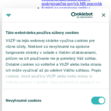
poskytovateľmi nových MR pracovísk
Kritériá na uzatváranie zmlúv s
poskytovateľmi nových CT pracovísk
Hodnotiace parametre
Metodika k hodnotiacim parametrom pre
VLD, VLDD, GYN a ŠAS
Metodika k hodnotiacim parametrom pre
Táto webstránka používa súbory cookies
ADOS
Metodika k hodnotiacim parametrom pre
VšZP na tejto webovej stránke využíva cookies pre
DIAL
rôzne účely. Niektoré sú nevyhnutné na správne
Metodika k hodnotiacim parametrom pre
fungovanie stránky v súlade s Vašimi očakávaniami,
JZS
Metodika k hodnotiacim parametrom pre
pričom na ich používanie nie je potrebný Váš súhlas.
DZS
Ostatné cookies sú voliteľné a VšZP alebo tretia strana
Metodika k hodnotiacim parametrom pre
ich môže využívať až po udelení Vášho súhlasu. Popis
MR
Metodika k hodnotiacim parametrom pre
cookies, ktoré používa VšZP alebo tretie strany si
CT
môžete pozrieť v detaile. Vaše preferencie týkajúce sa
Metodika optimalizácie siete MR a CT pracovísk
cookies môžete kedykoľvek zmeniť cez odkaz uvedený
Sieť MR pracovísk
Sieť CT pracovísk
na tejto
stránke
.
Výber
Metodika klasifikácie RTG skiagrafických
Nevyhnutné cookies
súhlasu
pracovísk
Elektronické podpisovanie
ePobočka