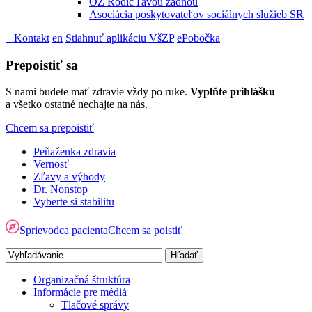
OZ Rodič ľavou zadnou
Asociácia poskytovateľov sociálnych služieb SR
Kontakt
en
Stiahnuť aplikáciu VšZP
ePobočka
Prepoistiť sa
S nami budete mať zdravie vždy po ruke.
Vyplňte prihlášku
a všetko ostatné nechajte na nás.
Chcem sa prepoistiť
Peňaženka zdravia
Vernosť+
Zľavy a výhody
Dr. Nonstop
Vyberte si stabilitu
Sprievodca pacienta
Chcem sa poistiť
Organizačná štruktúra
Informácie pre médiá
Tlačové správy