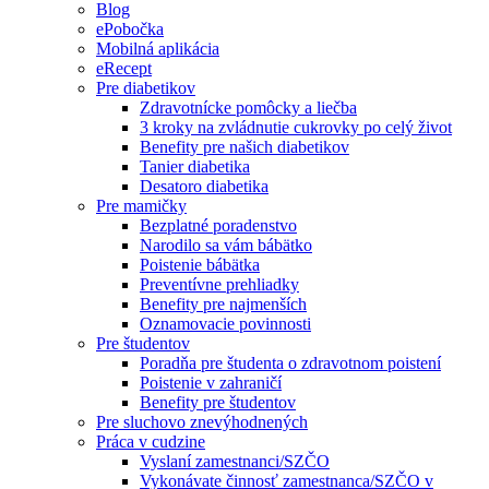
Blog
ePobočka
Mobilná aplikácia
eRecept
Pre diabetikov
Zdravotnícke pomôcky a liečba
3 kroky na zvládnutie cukrovky po celý život
Benefity pre našich diabetikov
Tanier diabetika
Desatoro diabetika
Pre mamičky
Bezplatné poradenstvo
Narodilo sa vám bábätko
Poistenie bábätka
Preventívne prehliadky
Benefity pre najmenších
Oznamovacie povinnosti
Pre študentov
Poradňa pre študenta o zdravotnom poistení
Poistenie v zahraničí
Benefity pre študentov
Pre sluchovo znevýhodnených
Práca v cudzine
Vyslaní zamestnanci/SZČO
Vykonávate činnosť zamestnanca/SZČO v