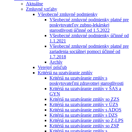
Aktuálne
Zmluvné vzťahy
Všeobecné zmluvné podmienky
Všeobecné zmluvné podmienky platné pre
poskytovateľov zubno-lekárskej
starostlivosti účinné od 1.5.2022
Všeobecné zmluvné podmienky účinné od
1.1.2021
Všeobecné zmluvné podmienky platné pre
zariadenia sociálnej pomoci účinné od
1.7.2018
Archív
Verejný prísľub
Kritériá na uzatváranie zmlúv
Kritériá na uzatváranie zmlúv s
poskytovateľmi zdravotnej starostlivosti
Kritériá na uzatváranie zmlúv v ŠAS a
GYN
Kritériá na uzatváranie zmlúv so ZZS
Kritériá na uzatváranie zmlúv v ÚZS
Kritériá na uzatváranie zmlúv s ADOS
Kritériá na uzatváranie zmlúv s DZS
Kritériá na uzatváranie zmlúv so Z-LPS
Kritériá na uzatváranie zmlúv so ZSP
Kritériá na uzatváranie zmlúv s