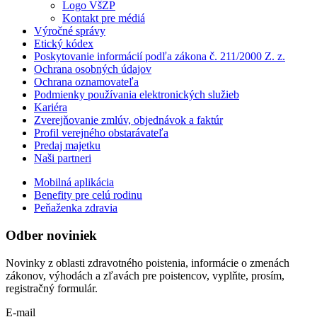
Logo VšZP
Kontakt pre médiá
Výročné správy
Etický kódex
Poskytovanie informácií podľa zákona č. 211/2000 Z. z.
Ochrana osobných údajov
Ochrana oznamovateľa
Podmienky používania elektronických služieb
Kariéra
Zverejňovanie zmlúv, objednávok a faktúr
Profil verejného obstarávateľa
Predaj majetku
Naši partneri
Mobilná aplikácia
Benefity pre celú rodinu
Peňaženka zdravia
Odber noviniek
Novinky z oblasti zdravotného poistenia, informácie o zmenách
zákonov, výhodách a zľavách pre poistencov, vyplňte, prosím,
registračný formulár.
E-mail