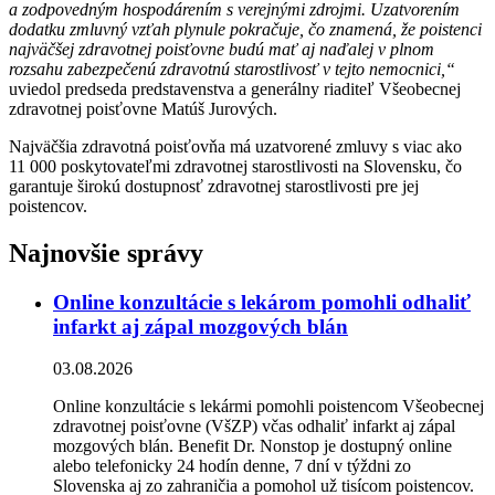
a zodpovedným hospodárením s verejnými zdrojmi. Uzatvorením
dodatku zmluvný vzťah plynule pokračuje, čo znamená, že poistenci
najväčšej zdravotnej poisťovne budú mať aj naďalej v plnom
rozsahu zabezpečenú zdravotnú starostlivosť v tejto nemocnici,“
uviedol predseda predstavenstva a generálny riaditeľ Všeobecnej
zdravotnej poisťovne Matúš Jurových.
Najväčšia zdravotná poisťovňa má uzatvorené zmluvy s viac ako
11 000 poskytovateľmi zdravotnej starostlivosti na Slovensku, čo
garantuje širokú dostupnosť zdravotnej starostlivosti pre jej
poistencov.
Najnovšie správy
Online konzultácie s lekárom pomohli odhaliť
infarkt aj zápal mozgových blán
03.08.2026
Online konzultácie s lekármi pomohli poistencom Všeobecnej
zdravotnej poisťovne (VšZP) včas odhaliť infarkt aj zápal
mozgových blán. Benefit Dr. Nonstop je dostupný online
alebo telefonicky 24 hodín denne, 7 dní v týždni zo
Slovenska aj zo zahraničia a pomohol už tisícom poistencov.