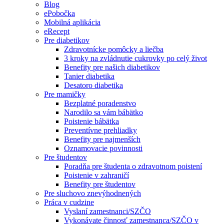
Blog
ePobočka
Mobilná aplikácia
eRecept
Pre diabetikov
Zdravotnícke pomôcky a liečba
3 kroky na zvládnutie cukrovky po celý život
Benefity pre našich diabetikov
Tanier diabetika
Desatoro diabetika
Pre mamičky
Bezplatné poradenstvo
Narodilo sa vám bábätko
Poistenie bábätka
Preventívne prehliadky
Benefity pre najmenších
Oznamovacie povinnosti
Pre študentov
Poradňa pre študenta o zdravotnom poistení
Poistenie v zahraničí
Benefity pre študentov
Pre sluchovo znevýhodnených
Práca v cudzine
Vyslaní zamestnanci/SZČO
Vykonávate činnosť zamestnanca/SZČO v