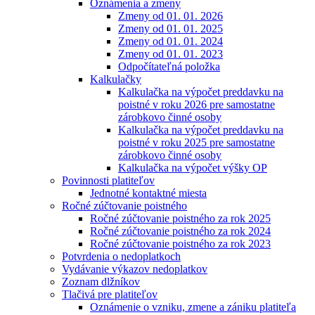
Oznámenia a zmeny
Zmeny od 01. 01. 2026
Zmeny od 01. 01. 2025
Zmeny od 01. 01. 2024
Zmeny od 01. 01. 2023
Odpočítateľná položka
Kalkulačky
Kalkulačka na výpočet preddavku na
poistné v roku 2026 pre samostatne
zárobkovo činné osoby
Kalkulačka na výpočet preddavku na
poistné v roku 2025 pre samostatne
zárobkovo činné osoby
Kalkulačka na výpočet výšky OP
Povinnosti platiteľov
Jednotné kontaktné miesta
Ročné zúčtovanie poistného
Ročné zúčtovanie poistného za rok 2025
Ročné zúčtovanie poistného za rok 2024
Ročné zúčtovanie poistného za rok 2023
Potvrdenia o nedoplatkoch
Vydávanie výkazov nedoplatkov
Zoznam dlžníkov
Tlačivá pre platiteľov
Oznámenie o vzniku, zmene a zániku platiteľa