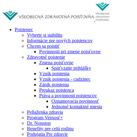
Poistenec
Vyberte si stabilitu
Informácie pre nových poistencov
Chcem sa poistiť
Povinnosti pri zmene poisťovne
Zdravotné poistenie
Zmena poisťovne
Späťvzatie prihlášky
Vznik poistenia
Vznik poistenia - cudzinec
Zánik poistenia
Preukaz poistenca
Práva a povinnosti poistencov
Oznamovacia povinnosť
Jednotné kontaktné miesta
Peňaženka zdravia
Program Vernosť+
Dr. Nonstop
Benefity pre celú rodinu
Podujatia Pre zdravie