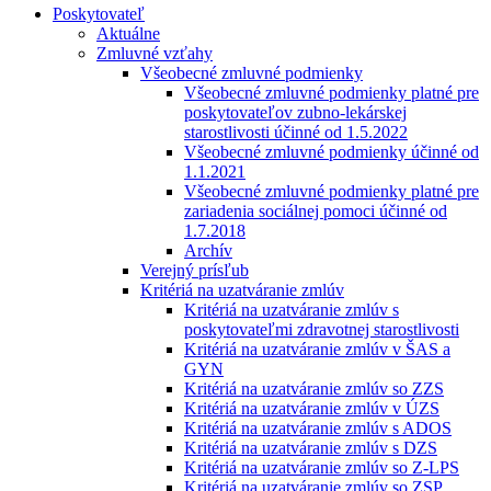
Poskytovateľ
Aktuálne
Zmluvné vzťahy
Všeobecné zmluvné podmienky
Všeobecné zmluvné podmienky platné pre
poskytovateľov zubno-lekárskej
starostlivosti účinné od 1.5.2022
Všeobecné zmluvné podmienky účinné od
1.1.2021
Všeobecné zmluvné podmienky platné pre
zariadenia sociálnej pomoci účinné od
1.7.2018
Archív
Verejný prísľub
Kritériá na uzatváranie zmlúv
Kritériá na uzatváranie zmlúv s
poskytovateľmi zdravotnej starostlivosti
Kritériá na uzatváranie zmlúv v ŠAS a
GYN
Kritériá na uzatváranie zmlúv so ZZS
Kritériá na uzatváranie zmlúv v ÚZS
Kritériá na uzatváranie zmlúv s ADOS
Kritériá na uzatváranie zmlúv s DZS
Kritériá na uzatváranie zmlúv so Z-LPS
Kritériá na uzatváranie zmlúv so ZSP