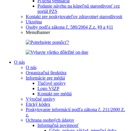
Pľúcna ventilácia
Podanie návrhu na kúpeľnú starostlivosť cez
portál PZS
Kontakt pre poskytovateľov zdravotnej starostlivosti
Ukrajina
Osoby podľa zákona č. 580/2004 Z.z. §9 a §11
MenuBanner
O nás
O nás
Organizačná štruktúra
Informácie pre médiá
Tlačové správy
Logo VšZP
Kontakt pre médiá
Výročné správy
Etický kódex
Poskytovanie informácií podľa zákona č. 211/2000 Z.
z.
Ochrana osobných údajov
Informačná povinnosť
Účely, právny základ, retenčná doba