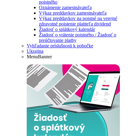
poistného
Oznámenie zamestnávateľa
Výkaz preddavkov zamestnávateľa
Výkaz preddavkov na poistné na verejné
zdravotné poistenie platiteľa dividend
Žiadosť o splátkový kalendár
Žiadosť o vrátenie poistného / Žiadosť o
preúčtovanie platby
Vyhľadanie príslušnosti k pobočke
Ukrajina
MenuBanner