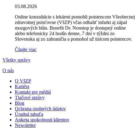
03.08.2026
Online konzultácie s lekármi pomohli poistencom Všeobecnej
zdravotnej poisťovne (VšZP) včas odhaliť infarkt aj zápal
mozgových blán. Benefit Dr. Nonstop je dostupný online
alebo telefonicky 24 hodín denne, 7 dní v týždni zo
Slovenska aj zo zahraničia a pomohol už tisícom poistencov.
Čítajte viac
Všetky správy
O nás
O VšZP
Kariéra
Kontakt pre médiá
Tlačové správy
Blog
Ochrana osobných údajov
Úradná tabuľa
Anketa spokojnosti klientov
Newsletter