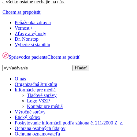
a všetko ostatné nechajte na nás.
Chcem sa prepoistiť
Peňaženka zdravia
Vernosť+
Zľavy a výhody
Dr. Nonstop
Vyberte si stabilitu
Sprievodca pacienta
Chcem sa poistiť
O nás
Organizačná štruktúra
Informácie pre médiá
Tlačové správy
Logo VšZP
Kontakt pre médiá
Výročné správy
Etický kódex
Poskytovanie informácií podľa zákona č. 211/2000 Z. z.
Ochrana osobných údajov
Ochrana oznamovateľa