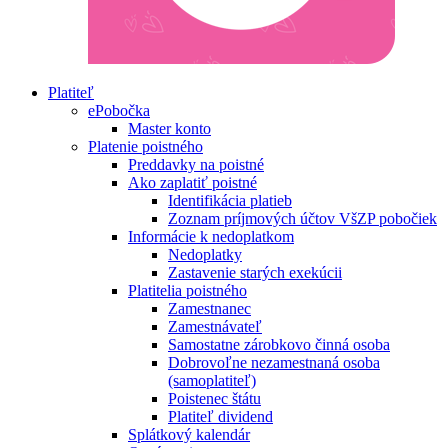
Platiteľ
ePobočka
Master konto
Platenie poistného
Preddavky na poistné
Ako zaplatiť poistné
Identifikácia platieb
Zoznam príjmových účtov VšZP pobočiek
Informácie k nedoplatkom
Nedoplatky
Zastavenie starých exekúcii
Platitelia poistného
Zamestnanec
Zamestnávateľ
Samostatne zárobkovo činná osoba
Dobrovoľne nezamestnaná osoba
(samoplatiteľ)
Poistenec štátu
Platiteľ dividend
Splátkový kalendár