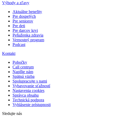
Výhody a zľavy
Aktuálne benefity
Pre dospelých
Pre seniorov
Pre deti
Pre darcov krvi
Peňaženka zdravia
Vernostný program
Podcast
Kontakt
Pobočky
Call centrum
Napíšte nám
Spätná väzba
Spolupracujte s nami
Vybavovanie sťažností
Nastavenia cookies
Správca obsahu
Technická podpora
Vyhlásenie prístupnosti
Sledujte nás