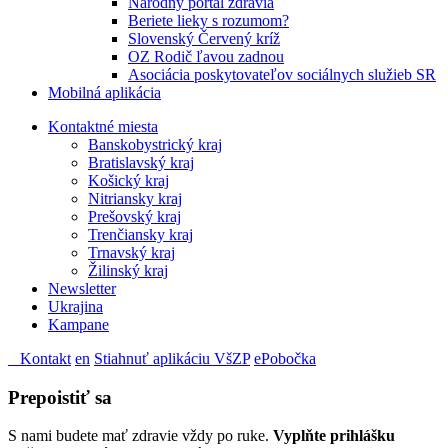
Národný portál zdravia
Beriete lieky s rozumom?
Slovenský Červený kríž
OZ Rodič ľavou zadnou
Asociácia poskytovateľov sociálnych služieb SR
Mobilná aplikácia
Kontaktné miesta
Banskobystrický kraj
Bratislavský kraj
Košický kraj
Nitriansky kraj
Prešovský kraj
Trenčiansky kraj
Trnavský kraj
Žilinský kraj
Newsletter
Ukrajina
Kampane
Kontakt
en
Stiahnuť aplikáciu VšZP
ePobočka
Prepoistiť sa
S nami budete mať zdravie vždy po ruke.
Vyplňte prihlášku