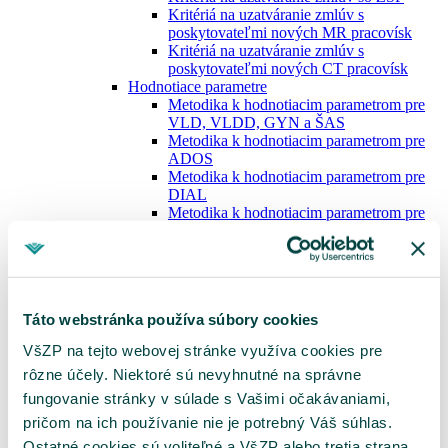
Kritériá na uzatváranie zmlúv s
poskytovateľmi nových MR pracovísk
Kritériá na uzatváranie zmlúv s
poskytovateľmi nových CT pracovísk
Hodnotiace parametre
Metodika k hodnotiacim parametrom pre
VLD, VLDD, GYN a ŠAS
Metodika k hodnotiacim parametrom pre
ADOS
Metodika k hodnotiacim parametrom pre
DIAL
Metodika k hodnotiacim parametrom pre
JZS
Metodika k hodnotiacim parametrom pre
DZS
Metodika k hodnotiacim parametrom pre
MR
Táto webstránka používa súbory cookies
Metodika k hodnotiacim parametrom pre
CT
VšZP na tejto webovej stránke využíva cookies pre
Metodika optimalizácie siete MR a CT pracovísk
rôzne účely. Niektoré sú nevyhnutné na správne
Sieť MR pracovísk
Sieť CT pracovísk
fungovanie stránky v súlade s Vašimi očakávaniami,
Metodika klasifikácie RTG skiagrafických
pričom na ich používanie nie je potrebný Váš súhlas.
pracovísk
Ostatné cookies sú voliteľné a VšZP alebo tretia strana
Elektronické podpisovanie