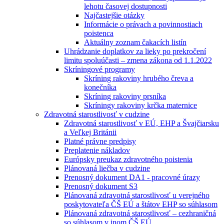
lehotu časovej dostupnosti
Najčastejšie otázky
Informácie o právach a povinnostiach
poistenca
Aktuálny zoznam čakacích listín
Uhrádzanie doplatkov za lieky po prekročení
limitu spoluúčasti – zmena zákona od 1.1.2022
Skríningové programy
Skríning rakoviny hrubého čreva a
konečníka
Skríning rakoviny prsníka
Skríningy rakoviny krčka maternice
Zdravotná starostlivosť v cudzine
Zdravotná starostlivosť v EÚ, EHP a Švajčiarsku
a Veľkej Británii
Platné právne predpisy
Preplatenie nákladov
Európsky preukaz zdravotného poistenia
Plánovaná liečba v cudzine
Prenosný dokument DA1 - pracovné úrazy
Prenosný dokument S3
Plánovaná zdravotná starostlivosť u verejného
poskytovateľa ČŠ EÚ a štátov EHP so súhlasom
Plánovaná zdravotná starostlivosť – cezhraničná
so súhlasom v inom ČŠ EÚ