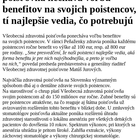
benefitov na svojich poistencov,
tí najlepšie vedia, čo potrebujú
Všeobecná zdravotná poisťovňa ponecháva voľbu benefitov
na svojich poistencov. V rámci Peňaženky zdravia ponúka každému
poistencovi ročne benefit vo výške až 100 eur, resp. až 800 eur
pre rodiny.
„Sme presvedčení, že naši poistenci najlepšie vedia, aká
forma benefitu je pre nich najvýhodnejšia, a preto je voľba
na nich,“
povedal predseda predstavenstva a generálny riaditeľ
Všeobecnej zdravotnej poisťovne Matúš Jurových.
Najväčšia zdravotná poisťovňa na Slovensku významným
spôsobom dbá aj o dentálne zdravie svojich poistencov.
Na starostlivosť o chrup platí Všeobecná zdravotná poisťovňa
svojim poistencom až do 150 miliónov eur ročne. Zubné benefity sú
pre poistencov atraktívne, na čo reaguje aj štátna poisťovňa už
avizovaným rozšírením tohto benefitu v blízkej dobe. U zmluvných
stomatológov poisťovňa aktuálne ponúka rozšírenú úhradu
zdravotnej starostlivosti o lokálnu anestéziu pre všetkých detských
pacientov do dovŕšenia 10 rokov. Spektrum výkonov, pri ktorých sa
anestézia uhrádza je pritom široké. Zahŕňa extrakcie, výkony
záchovnej stomatológie a výkony chirurgickej stomatológie.