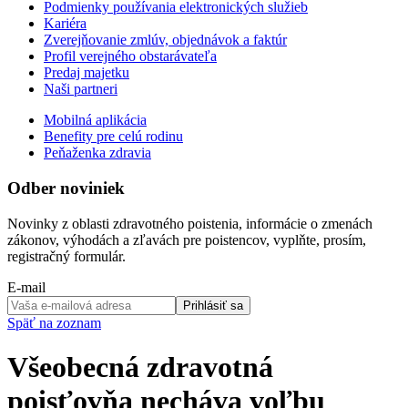
Podmienky používania elektronických služieb
Kariéra
Zverejňovanie zmlúv, objednávok a faktúr
Profil verejného obstarávateľa
Predaj majetku
Naši partneri
Mobilná aplikácia
Benefity pre celú rodinu
Peňaženka zdravia
Odber noviniek
Novinky z oblasti zdravotného poistenia, informácie o zmenách
zákonov, výhodách a zľavách pre poistencov, vyplňte, prosím,
registračný formulár.
E-mail
Prihlásiť sa
Späť na zoznam
Všeobecná zdravotná
poisťovňa necháva voľbu