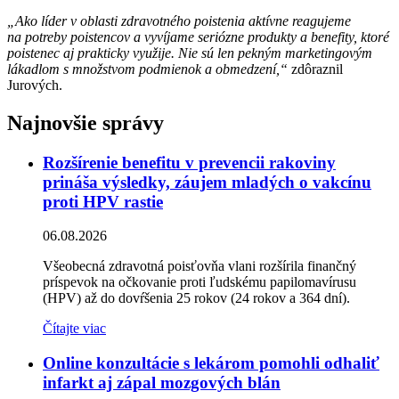
„Ako líder v oblasti zdravotného poistenia aktívne reagujeme
na potreby poistencov a vyvíjame seriózne produkty a benefity, ktoré
poistenec aj prakticky využije. Nie sú len pekným marketingovým
lákadlom s množstvom podmienok a obmedzení,“
zdôraznil
Jurových.
Najnovšie správy
Rozšírenie benefitu v prevencii rakoviny
prináša výsledky, záujem mladých o vakcínu
proti HPV rastie
06.08.2026
Všeobecná zdravotná poisťovňa vlani rozšírila finančný
príspevok na očkovanie proti ľudskému papilomavírusu
(HPV) až do dovŕšenia 25 rokov (24 rokov a 364 dní).
Čítajte viac
Online konzultácie s lekárom pomohli odhaliť
infarkt aj zápal mozgových blán