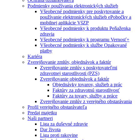
Ochrana oznamovateľa
Podmienky používania elektronických služieb
Všeobecné podmienky pre poskytovanie a
používanie elektronických služieb ePobočky a
mobilnej aplikácie VšZP
Všeobecné podmienky k produktu Peňaženka
zdravia
Všeobecné podmienky k programu Vernosť+
Všeobecné podmienky k službe Opakované
platby
Kariéra
Zverejňovanie zmlúv, objednávok a faktúr
Zverejňovanie zmlúv s poskytovateľmi
zdravotnej starostlivosti (PZS)
Zverejňovanie objednávok a faktúr
Objednávky tovarov, služieb a prác
Faktúry za zdravotnú starostlivosť
Faktúry za tovary, služby a práce
Zverejňovanie zmlúv z verejného obstarávania
Profil verejného obstarávateľa
Predaj majetku
Naši partneri
Liga za duševné zdravie
Dar života
Liga proti rakovine