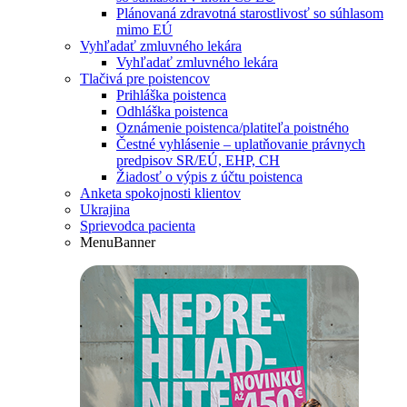
Plánovaná zdravotná starostlivosť so súhlasom
mimo EÚ
Vyhľadať zmluvného lekára
Vyhľadať zmluvného lekára
Tlačivá pre poistencov
Prihláška poistenca
Odhláška poistenca
Oznámenie poistenca/platiteľa poistného
Čestné vyhlásenie – uplatňovanie právnych
predpisov SR/EÚ, EHP, CH
Žiadosť o výpis z účtu poistenca
Anketa spokojnosti klientov
Ukrajina
Sprievodca pacienta
MenuBanner