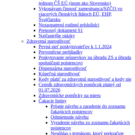
jednom ČŠ EÚ (inom ako Slovensko)
Vykonávam činnosť zamestnanca/SZČO vo
viacerých členských štátoch EÚ, EHP,
Švajčiarsku
Nezaopatrení rodinní príslušníci
Prenosný dokument S1
Najčastejšie otázky
Zdravotná starostlivosť
Pevná sieť poskytovateľov k 1.1.2024
Preventívne prehliadky
Poskytovanie príspevkov na úhradu ZS a úhrada
spoluúčasti poistencovi
Dispenzárna starostlivosť
Kúpeľná starostlivosť
Kedy platiť za zdravotnú starostlivosť a kedy nie
Cenník zdravotníckych pomôcok platný od
01.07.2026
Zdravotnícke pomôcky na mieru
Čakacie listiny
Prijatie návrhu a zaradenie do zoznamu
čakajúcich poistencov
Odmietnutie návrhu
Vyradenie návrhu zo zoznamu čakajúcich
poistencov
Nesúhlas s termínom, ktorý prekračuje