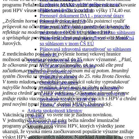
Európsky preukaz zdravotného poistenia
programu Peňaženka zdravia MAXI využiť príspevok na očkovanie
Plánovaná liečba v cudzine
proti HPV vírusu trojdávkovou vakcínou až do výšky 174,40 eur.
Prenosný dokument DA1 - pracovné úrazy
„Zvýšením hornej vekovej hranice, kedy môžu poistenci využiť
Prenosný dokument S3
príspevok na očkovanie proti HPV štátna poisťovňa dokazuje, že
Plánovaná zdravotná starostlivosť u verejného
reflektuje na moderné trendy v oblasti verejného zdravia
poskytovateľa ČŠ EÚ a štátov EHP so súhlasom
a sprístupňuje prevenciu širšej časti populácie,“
vysvetlil Matúš
Plánovaná zdravotná starostlivosť – cezhraničná
Jurových.
so súhlasom v inom ČŠ EÚ
Plánovaná zdravotná starostlivosť so súhlasom
Z medicínskeho pohľadu je zvýšenie hornej vekovej hranice
mimo EÚ
možnosti očkovania poistencov až do 25 rokov významné.
„Platí,
Vyhľadať zmluvného lekára
že očkovanie proti HPV je najúčinnejšie, ak sa podá ešte pred
Vyhľadať zmluvného lekára
začiatkom sexuálneho života, ale význam má aj potom. Imunitný
Tlačivá pre poistencov
systém človeka sa vyvíja práve zhruba do 25. roku života človeka.
Prihláška poistenca
V tomto mladom veku dokáže po aplikácii vakcíny vyprodukovať
Odhláška poistenca
najvyššie hodnoty protilátok, ktoré majú za úlohu očkovaného
Oznámenie poistenca/platiteľa poistného
jedinca chrániť pred HPV infekciou. Očkovanie zároveň výrazne
Čestné vyhlásenie – uplatňovanie právnych
znižuje riziko viacerých druhov rakoviny súvisiacich s HPV a chráni
predpisov SR/EÚ, EHP, CH
pred novými typmi vírusu,“
doplnil MUDr. Dubravický.
Žiadosť o výpis z účtu poistenca
Anketa spokojnosti klientov
Vakcinácia proti HPV vo svete nie je žiadnou novinkou.
Ukrajina
V jednotlivých krajinách už roky bežia národné imunizačné
Sprievodca pacienta
programy očkovania proti vírusu HPV, ktorých výsledky jasne
MenuBanner
ukazujú, že vysoká miera zaočkovanosti populácie výrazne znižuje
výskyt HPV-asociovaných nádorov. Napríklad Austrália je na ceste