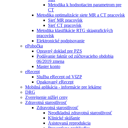
Metodika k hodnotiacim parametrom pre
CT
Metodika optimalizácie siete MR a CT pracovísk
Sieť MR pracovísk
Sieť CT pracovísk
Metodika klasifikácie RTG skiagrafických
pracovísk
Elektronické podpisovanie
ePobočka
Opravný doklad pre PZS
Podávanie faktúr od zúčtovacieho obdobia
06/2019 zmena
Master konto
eRecept
Služba eRecept od VšZP
Opakovaný eRecept
Mobilná aplikácia - informácie pre lekárne
DRG
Zverejnenie nižšej ceny
Zdravotná starostlivosť
Zdravotná starostlivosť
Neodkladná zdravotná starostlivosť
Klinické skúšanie
Asistovaná reprodukcia