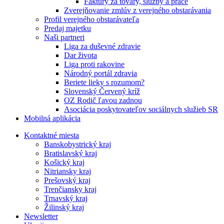
Faktúry za tovary, služby a práce
Zverejňovanie zmlúv z verejného obstarávania
Profil verejného obstarávateľa
Predaj majetku
Naši partneri
Liga za duševné zdravie
Dar života
Liga proti rakovine
Národný portál zdravia
Beriete lieky s rozumom?
Slovenský Červený kríž
OZ Rodič ľavou zadnou
Asociácia poskytovateľov sociálnych služieb SR
Mobilná aplikácia
Kontaktné miesta
Banskobystrický kraj
Bratislavský kraj
Košický kraj
Nitriansky kraj
Prešovský kraj
Trenčiansky kraj
Trnavský kraj
Žilinský kraj
Newsletter