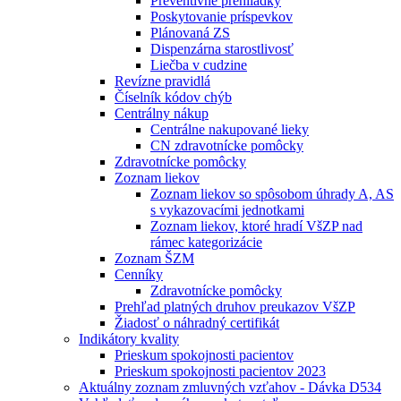
Preventívne prehliadky
Poskytovanie príspevkov
Plánovaná ZS
Dispenzárna starostlivosť
Liečba v cudzine
Revízne pravidlá
Číselník kódov chýb
Centrálny nákup
Centrálne nakupované lieky
CN zdravotnícke pomôcky
Zdravotnícke pomôcky
Zoznam liekov
Zoznam liekov so spôsobom úhrady A, AS
s vykazovacími jednotkami
Zoznam liekov, ktoré hradí VšZP nad
rámec kategorizácie
Zoznam ŠZM
Cenníky
Zdravotnícke pomôcky
Prehľad platných druhov preukazov VšZP
Žiadosť o náhradný certifikát
Indikátory kvality
Prieskum spokojnosti pacientov
Prieskum spokojnosti pacientov 2023
Aktuálny zoznam zmluvných vzťahov - Dávka D534