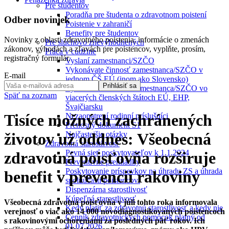
Pre študentov
Poradňa pre študenta o zdravotnom poistení
Odber noviniek
Poistenie v zahraničí
Benefity pre študentov
Novinky z oblasti zdravotného poistenia, informácie o zmenách
Pre sluchovo znevýhodnených
zákonov, výhodách a zľavách pre poistencov, vyplňte, prosím,
Práca v cudzine
registračný formulár.
Vyslaní zamestnanci/SZČO
Vykonávate činnosť zamestnanca/SZČO v
E-mail
jednom ČŠ EÚ (inom ako Slovensko)
Prihlásiť sa
Vykonávam činnosť zamestnanca/SZČO vo
Späť na zoznam
viacerých členských štátoch EÚ, EHP,
Švajčiarsku
Tisíce možných zachránených
Nezaopatrení rodinní príslušníci
Prenosný dokument S1
Najčastejšie otázky
životov už oddnes: Všeobecná
Zdravotná starostlivosť
Pevná sieť poskytovateľov k 1.1.2024
zdravotná poisťovňa rozširuje
Preventívne prehliadky
Poskytovanie príspevkov na úhradu ZS a úhrada
benefit v prevencii rakoviny
spoluúčasti poistencovi
Dispenzárna starostlivosť
Kúpeľná starostlivosť
Všeobecná zdravotná poisťovňa v júli tohto roka informovala
Kedy platiť za zdravotnú starostlivosť a kedy nie
verejnosť o viac ako 14 000 novodiagnostikovaných poistencoch
Cenník zdravotníckych pomôcok platný od
s rakovinovými ochoreniami za posledných päť rokov. Ich
01.07.2026