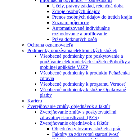
Informačná povinnosť – zamestnanci
Účely, právny základ, retenčná doba
Zdroje osobných údajov
Prenos osobných údajov do tretích krajín
Zoznam príjemcov
Automatizované individuálne
rozhodovanie a profilovanie
Práva dotknutých osôb
Ochrana oznamovateľa
Podmienky používania elektronických služieb
Všeobecné podmienky pre poskytovanie a
používanie elektronických služieb ePobočky a
mobilnej aplikácie VšZP
Všeobecné podmienky k produktu Peňaženka
zdravia
Všeobecné podmienky k programu Vernosť+
Všeobecné podmienky k službe Opakované
platby
Kariéra
Zverejňovanie zmlúv, objednávok a faktúr
Zverejňovanie zmlúv s poskytovateľmi
zdravotnej starostlivosti (PZS)
Zverejňovanie objednávok a faktúr
Objednávky tovarov, služieb a prác
Faktúry za zdravotnú starostlivosť