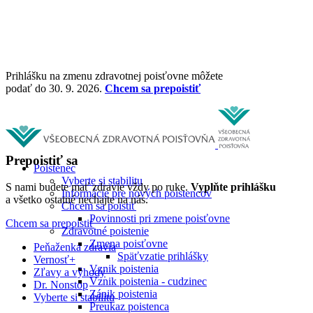
Prihlášku na zmenu zdravotnej poisťovne môžete
podať do 30. 9. 2026.
Chcem sa prepoistiť
Prepoistiť sa
Poistenec
Vyberte si stabilitu
S nami budete mať zdravie vždy po ruke.
Vyplňte prihlášku
Informácie pre nových poistencov
a všetko ostatné nechajte na nás.
Chcem sa poistiť
Povinnosti pri zmene poisťovne
Chcem sa prepoistiť
Zdravotné poistenie
Zmena poisťovne
Peňaženka zdravia
Späťvzatie prihlášky
Vernosť+
Vznik poistenia
Zľavy a výhody
Vznik poistenia - cudzinec
Dr. Nonstop
Zánik poistenia
Vyberte si stabilitu
Preukaz poistenca