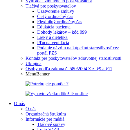
Vyhľadať zmluvného poskytovateľa
Tlačivá pre poskytovateľov
Uzatvorenie zmluvy
Čistý ordinačný čas
Flexibilný ordinačný čas
Edukácia pacienta
Dohody lekárov – kód 099
Lieky a dietetika
Pľúcna ventilácia
Podanie návrhu na kúpeľnú starostlivosť cez
portál PZS
Kontakt pre poskytovateľov zdravotnej starostlivosti
Ukrajina
Osoby podľa zákona č. 580/2004 Z.z. §9 a §11
MenuBanner
O nás
O nás
Organizačná štruktúra
Informácie pre médiá
Tlačové správy
Logo VšZP