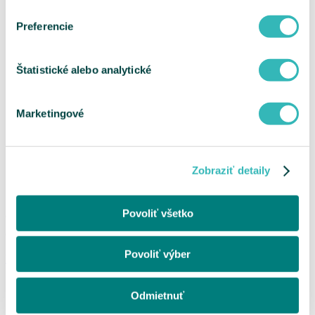
Nastavenia cookies
Správca obsahu
Preferencie
Technická podpora
Vyhlásenie prístupnosti
Sledujte nás
Štatistické alebo analytické
Facebook
Instagram
LinkedIn
Marketingové
YouTube
Stiahnite si našu aplikáciu
Zobraziť detaily
Stiahnite si mobilnú aplikáciu VšZP z App Store
Stiahnite si mobilnú aplikáciu VšZP z Google Play
Stiahnite si mobilnú aplikáciu VšZP z App Gallery
Povoliť všetko
©
Všeobecná zdravotná poisťovňa, a. s.
|
Mapa stránok
Povoliť výber
Vyrobila spoločnosť
InterWay
Facebook
Instagram
Odmietnuť
LinkedIn