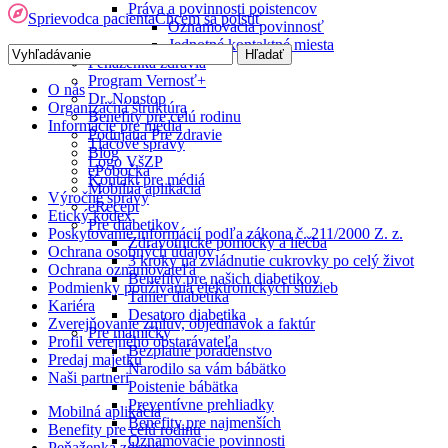
Práva a povinnosti poistencov
Sprievodca pacienta
Chcem sa poistiť
Oznamovacia povinnosť
Jednotné kontaktné miesta
Peňaženka zdravia
Program Vernosť+
O nás
Dr. Nonstop
Organizačná štruktúra
Benefity pre celú rodinu
Informácie pre médiá
Podujatia Pre zdravie
Tlačové správy
Blog
Logo VšZP
ePobočka
Kontakt pre médiá
Mobilná aplikácia
Výročné správy
eRecept
Etický kódex
Pre diabetikov
Poskytovanie informácií podľa zákona č. 211/2000 Z. z.
Zdravotnícke pomôcky a liečba
Ochrana osobných údajov
3 kroky na zvládnutie cukrovky po celý život
Ochrana oznamovateľa
Benefity pre našich diabetikov
Podmienky používania elektronických služieb
Tanier diabetika
Kariéra
Desatoro diabetika
Zverejňovanie zmlúv, objednávok a faktúr
Pre mamičky
Profil verejného obstarávateľa
Bezplatné poradenstvo
Predaj majetku
Narodilo sa vám bábätko
Naši partneri
Poistenie bábätka
Preventívne prehliadky
Mobilná aplikácia
Benefity pre najmenších
Benefity pre celú rodinu
Oznamovacie povinnosti
Peňaženka zdravia