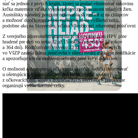
stať sa jednou z prvých krajín, ktorej sa podarí eliminovať rakovinu
krčka maternice vďaka vysokej miere zaočkovanosti mladých žien.
Austrálsky národný program očkovania sa rozšíril aj na chlapcov
a možnosť doočkovania bola rozšírená až do vyššieho veku,
podobne ako na Slovensku, vďaka Všeobecnej zdravotnej poisťovni
Z verejného zdravotného poistenia je očkovanie proti HPV plne
hradené pre deti vo veku 12 až 15 rokov (respektíve 14 rokov
a 364 dní). Rodičom detí vo veku 12 až 15 rokov poistených
vo VšZP zasiela štátna poisťovňa v rámci svojej aplikácie notifikácie
a upozorňuje ich na možnosti ochrany pred HPV infekciou.
O možnosti a dostupnosti očkovania sa môžu rodičia informovať
u ošetrujúcich lekárov svojich detí alebo využiť niektorý
z očkovacích dní, ktoré v trojmesačných intervaloch pravidelne
organizujú vyššie územné celky.