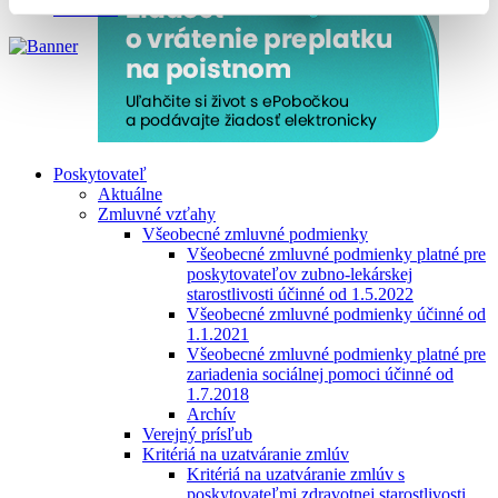
YouTube
Poskytovateľ
Aktuálne
Zmluvné vzťahy
Všeobecné zmluvné podmienky
Všeobecné zmluvné podmienky platné pre
poskytovateľov zubno-lekárskej
starostlivosti účinné od 1.5.2022
Všeobecné zmluvné podmienky účinné od
1.1.2021
Všeobecné zmluvné podmienky platné pre
zariadenia sociálnej pomoci účinné od
1.7.2018
Archív
Verejný prísľub
Kritériá na uzatváranie zmlúv
Kritériá na uzatváranie zmlúv s
poskytovateľmi zdravotnej starostlivosti