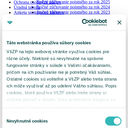
Ročné zúčtovanie poistného za rok 2025
Ochrana osobných údajov
Ročné zúčtovanie poistného za rok 2024
Úradná tabuľa
Ročné zúčtovanie poistného za rok 2023
Anketa spokojnosti klientov
Potvrdenia o nedoplatkoch
Newsletter
Vydávanie výkazov nedoplatkov
Zoznam dlžníkov
Výhody a zľavy
Tlačivá pre platiteľov
Oznámenie o vzniku, zmene a zániku platiteľa
Aktuálne benefity
Táto webstránka používa súbory cookies
poistného
Pre dospelých
Oznámenie zamestnávateľa
VšZP na tejto webovej stránke využíva cookies pre
Pre seniorov
Výkaz preddavkov zamestnávateľa
Pre deti
rôzne účely. Niektoré sú nevyhnutné na správne
Výkaz preddavkov na poistné na verejné
Pre darcov krvi
zdravotné poistenie platiteľa dividend
fungovanie stránky v súlade s Vašimi očakávaniami,
Peňaženka zdravia
Žiadosť o splátkový kalendár
pričom na ich používanie nie je potrebný Váš súhlas.
Vernostný program
Žiadosť o vrátenie poistného / Žiadosť o
Podcast
Ostatné cookies sú voliteľné a VšZP alebo tretia strana
preúčtovanie platby
Vyhľadanie príslušnosti k pobočke
ich môže využívať až po udelení Vášho súhlasu. Popis
Kontakt
Ukrajina
cookies, ktoré používa VšZP alebo tretie strany si
MenuBanner
Pobočky
môžete pozrieť v detaile. Vaše preferencie týkajúce sa
Call centrum
cookies môžete kedykoľvek zmeniť cez odkaz uvedený
Napíšte nám
Spätná väzba
na tejto
stránke
.
Výber
Spolupracujte s nami
Nevyhnutné cookies
súhlasu
Vybavovanie sťažností