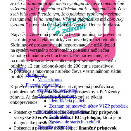
život. Či už mamografia alebo cytológia sú časovo nenáročné
vyšetrenia, ale v konečnom dôsledku môžu znamenať viac času
s ich blízkymi. Pretože tým, že o nejakom probléme nevieme,
neznamená, že ho nemáme. Včasná diagnostika má obrovský
význam,“
povedala členka predstavenstva Denisa Slivková.
Najväčšia zdravotná poisťovňa tiež pripomína, že prevencia
a skríningy sú aj ekonomicky zodpovedným rozhodnutím.
Skríningové programy majú neporovnateľne nižší dopad
na systém verejného zdravotného poistenia než liečba
samotných nádorových ochorení. Pre porovnanie, test
na okultné krvácanie zo stolice stojí zdravotnú poisťovňu
približne 12 eur, kolonoskopia do 200 eur a starostlivosť
Platiteľ
o poistenca s rakovinou hrubého čreva v terminálnom štádiu
ePobočka
približne 25.000 eur.
Master konto
Platenie poistného
K prevencii motivuje Všeobecná zdravotná poisťovňa aj
Preddavky na poistné
podmienkami čerpania finančných príspevkov z Peňaženky
Ako zaplatiť poistné
zdravia. Aj tam zaradila príspevky, ktoré sa týkajú
Identifikácia platieb
onkoprevencie:
Zoznam príjmových účtov VšZP pobočiek
Informácie k nedoplatkom
Poistenky môžu každoročne čerpať
finančný príspevok
Nedoplatky
vo výške 30 eur na
modernú LBC cytológiu,
ktorá je pri
Zastavenie starých exekúcii
diagnostike presnejšia.
Platitelia poistného
Poistenci a poistenky môžu čerpať
finančný príspevok