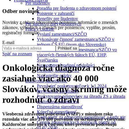
Pre študentov
Poradňa pre študenta o zdravotnom poistení
Odber noviniek
Poistenie v zahraničí
Benefity pre študentov
Novinky z oblasti zdravotného poistenia, informácie o zmenách
Pre sluchovo znevýhodnených
zákonov, výhodách a zľavách pre poistencov, vyplňte, prosím,
Práca v cudzine
registračný formulár.
Vyslaní zamestnanci/SZČO
Vykonávate činnosť zamestnanca/SZČO v
E-mail
jednom ČŠ EÚ (inom ako Slovensko)
Prihlásiť sa
Vykonávam činnosť zamestnanca/SZČO vo
Späť na zoznam
viacerých členských štátoch EÚ, EHP,
Švajčiarsku
Onkologická diagnóza ročne
Nezaopatrení rodinní príslušníci
Prenosný dokument S1
Najčastejšie otázky
zasiahne viac ako 40 000
Zdravotná starostlivosť
Pevná sieť poskytovateľov k 1.1.2024
Slovákov, včasný skríning môže
Preventívne prehliadky
Poskytovanie príspevkov na úhradu ZS a úhrada
rozhodnúť o zdraví
spoluúčasti poistencovi
Dispenzárna starostlivosť
Kúpeľná starostlivosť
Všeobecná zdravotná poisťovňa (VšZP) v minulom roku
Kedy platiť za zdravotnú starostlivosť a kedy nie
rozoslala viac ako 370 000 pozvánok na skríningové vyšetrenia.
Cenník zdravotníckych pomôcok platný od
Každoročne smerujú k ľuďom, ktorí prevenciu podceňujú
01.07.2026