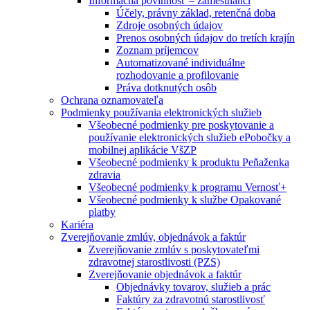
Informačná povinnosť – zamestnanci
Účely, právny základ, retenčná doba
Zdroje osobných údajov
Prenos osobných údajov do tretích krajín
Zoznam príjemcov
Automatizované individuálne
rozhodovanie a profilovanie
Práva dotknutých osôb
Ochrana oznamovateľa
Podmienky používania elektronických služieb
Všeobecné podmienky pre poskytovanie a
používanie elektronických služieb ePobočky a
mobilnej aplikácie VšZP
Všeobecné podmienky k produktu Peňaženka
zdravia
Všeobecné podmienky k programu Vernosť+
Všeobecné podmienky k službe Opakované
platby
Kariéra
Zverejňovanie zmlúv, objednávok a faktúr
Zverejňovanie zmlúv s poskytovateľmi
zdravotnej starostlivosti (PZS)
Zverejňovanie objednávok a faktúr
Objednávky tovarov, služieb a prác
Faktúry za zdravotnú starostlivosť