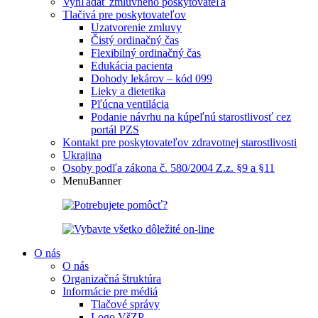
Vyhľadať zmluvného poskytovateľa
Tlačivá pre poskytovateľov
Uzatvorenie zmluvy
Čistý ordinačný čas
Flexibilný ordinačný čas
Edukácia pacienta
Dohody lekárov – kód 099
Lieky a dietetika
Pľúcna ventilácia
Podanie návrhu na kúpeľnú starostlivosť cez
portál PZS
Kontakt pre poskytovateľov zdravotnej starostlivosti
Ukrajina
Osoby podľa zákona č. 580/2004 Z.z. §9 a §11
MenuBanner
O nás
O nás
Organizačná štruktúra
Informácie pre médiá
Tlačové správy
Logo VšZP