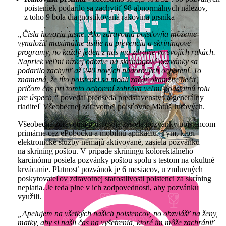
poisteniek podarilo sa zachytiť 98 abnormálnych nálezov,
z toho 9 bola diagnostikovaná rakovina prsníka
„Čísla hovoria jasne. Ako zdravotná poisťovňa môžeme
vynaložiť maximálne úsilie na prevenciu a skríningové
programy, no každý jeden z nás má zdravie vo svojich rukách.
Napriek veľmi nízkej odozve na skríningové pozvánky sa
podarilo zachytiť až 240 nových nádorových ochorení. To
znamená, že títo poistenci sa mohli začať okamžite liečiť,
pričom čas pri tomto ochorení zohráva veľmi podstatnú rolu
pre úspech,“
povedal predseda predstavenstva a generálny
riaditeľ Všeobecnej zdravotnej poisťovne Matúš Jurových.
Všeobecná zdravotná poisťovňa zasiela pozvánky poistencom
primárne cez ePobočku a mobilnú aplikáciu. Tým, ktorí
elektronické služby nemajú aktivované, zasiela pozvánku
na skríning poštou. V prípade skríningu kolorektálneho
karcinómu posiela pozvánky poštou spolu s testom na okultné
krvácanie. Platnosť pozvánok je 6 mesiacov, u zmluvných
poskytovateľov zdravotnej starostlivosti poistenci za skríning
neplatia. Je teda plne v ich zodpovednosti, aby pozvánku
využili.
„Apelujem na všetkých našich poistencov, no obzvlášť na ženy,
matky, aby si našli čas na vyšetrenia, ktoré im môže zachrániť