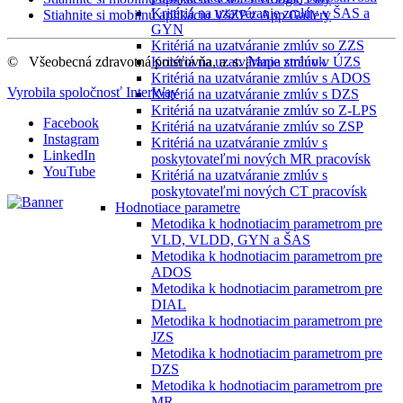
Kritériá na uzatváranie zmlúv v ŠAS a
Stiahnite si mobilnú aplikáciu VšZP z App Gallery
GYN
Kritériá na uzatváranie zmlúv so ZZS
©
Všeobecná zdravotná poisťovňa, a. s.
|
Mapa stránok
Kritériá na uzatváranie zmlúv v ÚZS
Kritériá na uzatváranie zmlúv s ADOS
Vyrobila spoločnosť
InterWay
Kritériá na uzatváranie zmlúv s DZS
Kritériá na uzatváranie zmlúv so Z-LPS
Facebook
Kritériá na uzatváranie zmlúv so ZSP
Instagram
Kritériá na uzatváranie zmlúv s
LinkedIn
poskytovateľmi nových MR pracovísk
YouTube
Kritériá na uzatváranie zmlúv s
poskytovateľmi nových CT pracovísk
Hodnotiace parametre
Metodika k hodnotiacim parametrom pre
VLD, VLDD, GYN a ŠAS
Metodika k hodnotiacim parametrom pre
ADOS
Metodika k hodnotiacim parametrom pre
DIAL
Metodika k hodnotiacim parametrom pre
JZS
Metodika k hodnotiacim parametrom pre
DZS
Metodika k hodnotiacim parametrom pre
MR