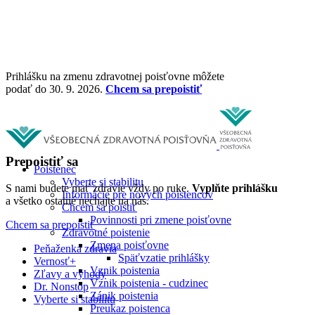
Prihlášku na zmenu zdravotnej poisťovne môžete
podať do 30. 9. 2026.
Chcem sa prepoistiť
Prepoistiť sa
Poistenec
Vyberte si stabilitu
S nami budete mať zdravie vždy po ruke.
Vyplňte prihlášku
Informácie pre nových poistencov
a všetko ostatné nechajte na nás.
Chcem sa poistiť
Povinnosti pri zmene poisťovne
Chcem sa prepoistiť
Zdravotné poistenie
Zmena poisťovne
Peňaženka zdravia
Späťvzatie prihlášky
Vernosť+
Vznik poistenia
Zľavy a výhody
Vznik poistenia - cudzinec
Dr. Nonstop
Zánik poistenia
Vyberte si stabilitu
Preukaz poistenca