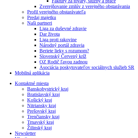
Faktúry za tovary, služby a práce
Zverejňovanie zmlúv z verejného obstarávania
Profil verejného obstarávateľa
Predaj majetku
Naši partneri
Liga za duševné zdravie
Dar života
Liga proti rakovine
Národný portál zdravia
Beriete lieky s rozumom?
Slovenský Červený kríž
OZ Rodič ľavou zadnou
Asociácia poskytovateľov sociálnych služieb SR
Mobilná aplikácia
Kontaktné miesta
Banskobystrický kraj
Bratislavský kraj
Košický kraj
Nitriansky kraj
Prešovský kraj
Trenčiansky kraj
Trnavský kraj
Žilinský kraj
Newsletter