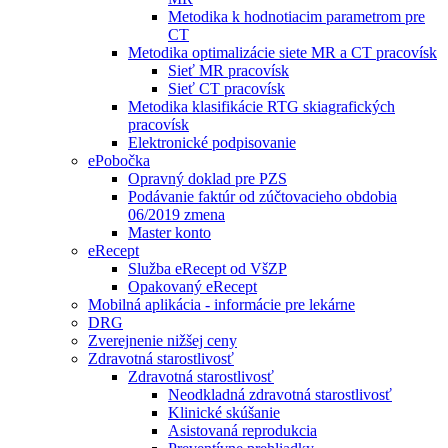
Metodika k hodnotiacim parametrom pre
CT
Metodika optimalizácie siete MR a CT pracovísk
Sieť MR pracovísk
Sieť CT pracovísk
Metodika klasifikácie RTG skiagrafických
pracovísk
Elektronické podpisovanie
ePobočka
Opravný doklad pre PZS
Podávanie faktúr od zúčtovacieho obdobia
06/2019 zmena
Master konto
eRecept
Služba eRecept od VšZP
Opakovaný eRecept
Mobilná aplikácia - informácie pre lekárne
DRG
Zverejnenie nižšej ceny
Zdravotná starostlivosť
Zdravotná starostlivosť
Neodkladná zdravotná starostlivosť
Klinické skúšanie
Asistovaná reprodukcia