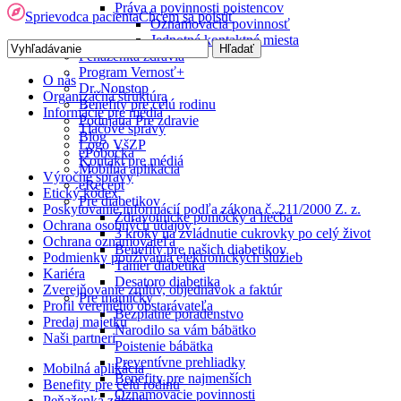
Práva a povinnosti poistencov
Sprievodca pacienta
Chcem sa poistiť
Oznamovacia povinnosť
Jednotné kontaktné miesta
Peňaženka zdravia
Program Vernosť+
O nás
Dr. Nonstop
Organizačná štruktúra
Benefity pre celú rodinu
Informácie pre médiá
Podujatia Pre zdravie
Tlačové správy
Blog
Logo VšZP
ePobočka
Kontakt pre médiá
Mobilná aplikácia
Výročné správy
eRecept
Etický kódex
Pre diabetikov
Poskytovanie informácií podľa zákona č. 211/2000 Z. z.
Zdravotnícke pomôcky a liečba
Ochrana osobných údajov
3 kroky na zvládnutie cukrovky po celý život
Ochrana oznamovateľa
Benefity pre našich diabetikov
Podmienky používania elektronických služieb
Tanier diabetika
Kariéra
Desatoro diabetika
Zverejňovanie zmlúv, objednávok a faktúr
Pre mamičky
Profil verejného obstarávateľa
Bezplatné poradenstvo
Predaj majetku
Narodilo sa vám bábätko
Naši partneri
Poistenie bábätka
Preventívne prehliadky
Mobilná aplikácia
Benefity pre najmenších
Benefity pre celú rodinu
Oznamovacie povinnosti
Peňaženka zdravia