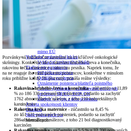
Európsky preukaz zdravotného poistenia
Plánovaná liečba v cudzine
Prenosný dokument DA1 - pracovné úrazy
Prenosný dokument S3
Plánovaná zdravotná starostlivosť u verejného
poskytovateľa ČŠ EÚ a štátov EHP so súhlasom
Plánovaná zdravotná starostlivosť – cezhraničná
so súhlasom v inom ČŠ EÚ
Plánovaná zdravotná starostlivosť so súhlasom
mimo EÚ
Vyhľadať zmluvného lekára
Pozvánky sú každoročne zasielané na tri kľúčové onkologické
Vyhľadať zmluvného lekára
skríningy. Konkrétne ide o rakovinu hrubého čreva a konečníka,
Tlačivá pre poistencov
rakovinu krčka maternice a rakovinu prsníka. Napriek tomu, že
Prihláška poistenca
na ne reaguje iba malé percento poistencov, konkrétne v minulom
Odhláška poistenca
roku približne každý 10. pozvaný, prináša reálne výsledky:
Oznámenie poistenca/platiteľa poistného
Rakovina hrubého čreva a konečníka
- zúčastnilo sa 11,89
Čestné vyhlásenie – uplatňovanie právnych
% zo 186 336 pozvaných poistencov, podarilo sa zachytiť
predpisov SR/EÚ, EHP, CH
1762 abnormálnych nálezov, z toho 210 kolorektálnych
Žiadosť o výpis z účtu poistenca
karcinómov
Anketa spokojnosti klientov
Rakovina krčka maternice
- zúčastnilo sa 8,45 %
Ukrajina
zo 151 631 pozvaných poisteniek, podarilo sa zachytiť
Sprievodca pacienta
286 abnormálnych nálezov, z toho 21 bol diagnostikovaný
MenuBanner
karcinóm
Rakovina prsníka
- zúčastnilo sa 5,5 % z 32 700 pozvaných