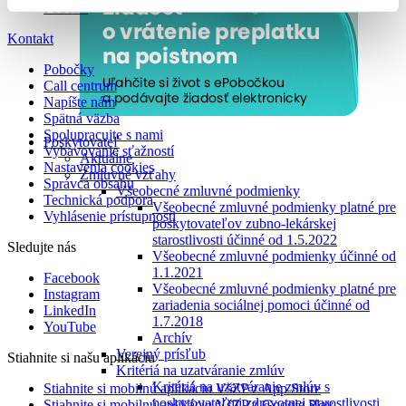
Podcast
Kontakt
Pobočky
Call centrum
Napíšte nám
Spätná väzba
Spolupracujte s nami
Poskytovateľ
Vybavovanie sťažností
Aktuálne
Nastavenia cookies
Zmluvné vzťahy
Správca obsahu
Všeobecné zmluvné podmienky
Technická podpora
Všeobecné zmluvné podmienky platné pre
Vyhlásenie prístupnosti
poskytovateľov zubno-lekárskej
starostlivosti účinné od 1.5.2022
Sledujte nás
Všeobecné zmluvné podmienky účinné od
1.1.2021
Facebook
Všeobecné zmluvné podmienky platné pre
Instagram
zariadenia sociálnej pomoci účinné od
LinkedIn
1.7.2018
YouTube
Archív
Verejný prísľub
Stiahnite si našu aplikáciu
Kritériá na uzatváranie zmlúv
Kritériá na uzatváranie zmlúv s
Stiahnite si mobilnú aplikáciu VšZP z App Store
poskytovateľmi zdravotnej starostlivosti
Stiahnite si mobilnú aplikáciu VšZP z Google Play