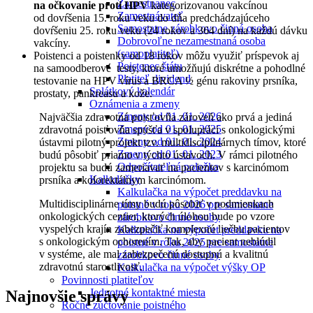
Zamestnanec
na očkovanie proti HPV
kategorizovanou vakcínou
Zamestnávateľ
od dovŕšenia 15. roku veku do dňa predchádzajúceho
Samostatne zárobkovo činná osoba
dovŕšeniu 25. roku veku (24 rokov a 364 dní) na každú dávku
Dobrovoľne nezamestnaná osoba
vakcíny.
(samoplatiteľ)
Poistenci a poistenky od 18 rokov môžu využiť príspevok aj
Poistenec štátu
na samoodberové testy, ktoré umožňujú diskrétne a pohodlné
Platiteľ dividend
testovanie na HPV vírus a BRCA ½ génu rakoviny prsníka,
Splátkový kalendár
prostaty, pankreasu a kože.
Oznámenia a zmeny
Zmeny od 01. 01. 2026
Najväčšia zdravotná poisťovňa zároveň ako prvá a jediná
Zmeny od 01. 01. 2025
zdravotná poisťovňa spúšťa v spolupráci s onkologickými
Zmeny od 01. 01. 2024
ústavmi pilotný projekt tzv. multidisciplinárnych tímov, ktoré
Zmeny od 01. 01. 2023
budú pôsobiť priamo v týchto ústavoch. V rámci pilotného
Odpočítateľná položka
projektu sa budú zameriavať na pacientov s karcinómom
Kalkulačky
prsníka a kolorektálnym karcinómom.
Kalkulačka na výpočet preddavku na
Multidisciplinárne tímy budú pôsobiť v podmienkach
poistné v roku 2026 pre samostatne
onkologických centier, ktorých úlohou bude po vzore
zárobkovo činné osoby
vyspelých krajín zabezpečiť komplexnú liečbu pacientov
Kalkulačka na výpočet preddavku na
s onkologickým ochorením. Tak, aby pacient neblúdil
poistné v roku 2025 pre samostatne
v systéme, ale mal zabezpečenú dostupnú a kvalitnú
zárobkovo činné osoby
zdravotnú starostlivosť.
Kalkulačka na výpočet výšky OP
Povinnosti platiteľov
Jednotné kontaktné miesta
Najnovšie správy
Ročné zúčtovanie poistného