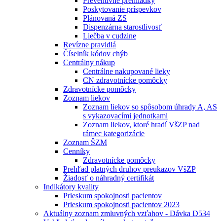
Preventívne prehliadky
Poskytovanie príspevkov
Plánovaná ZS
Dispenzárna starostlivosť
Liečba v cudzine
Revízne pravidlá
Číselník kódov chýb
Centrálny nákup
Centrálne nakupované lieky
CN zdravotnícke pomôcky
Zdravotnícke pomôcky
Zoznam liekov
Zoznam liekov so spôsobom úhrady A, AS
s vykazovacími jednotkami
Zoznam liekov, ktoré hradí VšZP nad
rámec kategorizácie
Zoznam ŠZM
Cenníky
Zdravotnícke pomôcky
Prehľad platných druhov preukazov VšZP
Žiadosť o náhradný certifikát
Indikátory kvality
Prieskum spokojnosti pacientov
Prieskum spokojnosti pacientov 2023
Aktuálny zoznam zmluvných vzťahov - Dávka D534