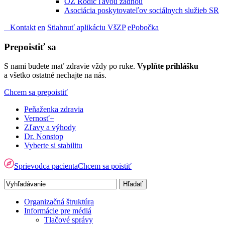
OZ Rodič ľavou zadnou
Asociácia poskytovateľov sociálnych služieb SR
Kontakt
en
Stiahnuť aplikáciu VšZP
ePobočka
Prepoistiť sa
S nami budete mať zdravie vždy po ruke.
Vyplňte prihlášku
a všetko ostatné nechajte na nás.
Chcem sa prepoistiť
Peňaženka zdravia
Vernosť+
Zľavy a výhody
Dr. Nonstop
Vyberte si stabilitu
Sprievodca pacienta
Chcem sa poistiť
Organizačná štruktúra
Informácie pre médiá
Tlačové správy