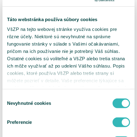
Opravný doklad pre PZS
Podávanie faktúr od zúčtovacieho obdobia
06/2019 zmena
Táto webstránka používa súbory cookies
Master konto
eRecept
VšZP na tejto webovej stránke využíva cookies pre
Služba eRecept od VšZP
rôzne účely. Niektoré sú nevyhnutné na správne
Opakovaný eRecept
Mobilná aplikácia - informácie pre lekárne
fungovanie stránky v súlade s Vašimi očakávaniami,
DRG
pričom na ich používanie nie je potrebný Váš súhlas.
Zverejnenie nižšej ceny
Ostatné cookies sú voliteľné a VšZP alebo tretia strana
Zdravotná starostlivosť
Zdravotná starostlivosť
ich môže využívať až po udelení Vášho súhlasu. Popis
Neodkladná zdravotná starostlivosť
cookies, ktoré používa VšZP alebo tretie strany si
Klinické skúšanie
môžete pozrieť v detaile. Vaše preferencie týkajúce sa
Asistovaná reprodukcia
Preventívne prehliadky
cookies môžete kedykoľvek zmeniť cez odkaz uvedený
Poskytovanie príspevkov
na tejto
stránke
.
Výber
Plánovaná ZS
Nevyhnutné cookies
Dispenzárna starostlivosť
súhlasu
Liečba v cudzine
Revízne pravidlá
Číselník kódov chýb
Preferencie
Centrálny nákup
Centrálne nakupované lieky