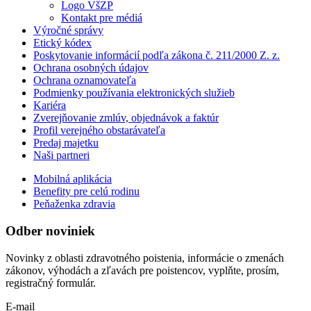
Logo VšZP
Kontakt pre médiá
Výročné správy
Etický kódex
Poskytovanie informácií podľa zákona č. 211/2000 Z. z.
Ochrana osobných údajov
Ochrana oznamovateľa
Podmienky používania elektronických služieb
Kariéra
Zverejňovanie zmlúv, objednávok a faktúr
Profil verejného obstarávateľa
Predaj majetku
Naši partneri
Mobilná aplikácia
Benefity pre celú rodinu
Peňaženka zdravia
Odber noviniek
Novinky z oblasti zdravotného poistenia, informácie o zmenách
zákonov, výhodách a zľavách pre poistencov, vyplňte, prosím,
registračný formulár.
E-mail