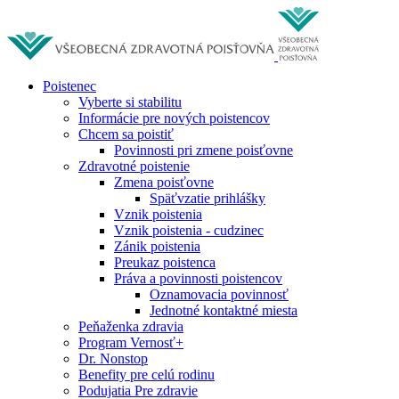
Poistenec
Vyberte si stabilitu
Informácie pre nových poistencov
Chcem sa poistiť
Povinnosti pri zmene poisťovne
Zdravotné poistenie
Zmena poisťovne
Späťvzatie prihlášky
Vznik poistenia
Vznik poistenia - cudzinec
Zánik poistenia
Preukaz poistenca
Práva a povinnosti poistencov
Oznamovacia povinnosť
Jednotné kontaktné miesta
Peňaženka zdravia
Program Vernosť+
Dr. Nonstop
Benefity pre celú rodinu
Podujatia Pre zdravie