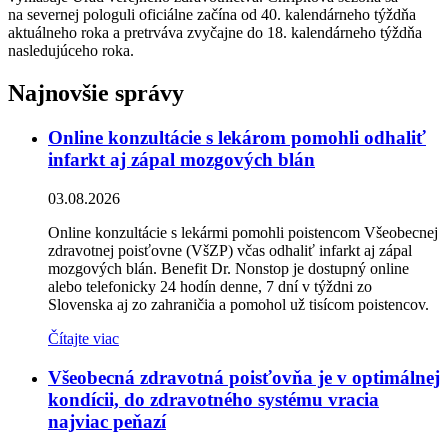
na severnej pologuli oficiálne začína od 40. kalendárneho týždňa
aktuálneho roka a pretrváva zvyčajne do 18. kalendárneho týždňa
nasledujúceho roka.
Najnovšie správy
Online konzultácie s lekárom pomohli odhaliť
infarkt aj zápal mozgových blán
03.08.2026
Online konzultácie s lekármi pomohli poistencom Všeobecnej
zdravotnej poisťovne (VšZP) včas odhaliť infarkt aj zápal
mozgových blán. Benefit Dr. Nonstop je dostupný online
alebo telefonicky 24 hodín denne, 7 dní v týždni zo
Slovenska aj zo zahraničia a pomohol už tisícom poistencov.
Čítajte viac
Všeobecná zdravotná poisťovňa je v optimálnej
kondícii, do zdravotného systému vracia
najviac peňazí