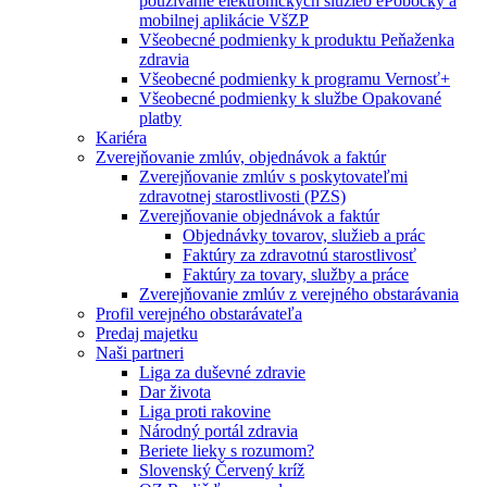
používanie elektronických služieb ePobočky a
mobilnej aplikácie VšZP
Všeobecné podmienky k produktu Peňaženka
zdravia
Všeobecné podmienky k programu Vernosť+
Všeobecné podmienky k službe Opakované
platby
Kariéra
Zverejňovanie zmlúv, objednávok a faktúr
Zverejňovanie zmlúv s poskytovateľmi
zdravotnej starostlivosti (PZS)
Zverejňovanie objednávok a faktúr
Objednávky tovarov, služieb a prác
Faktúry za zdravotnú starostlivosť
Faktúry za tovary, služby a práce
Zverejňovanie zmlúv z verejného obstarávania
Profil verejného obstarávateľa
Predaj majetku
Naši partneri
Liga za duševné zdravie
Dar života
Liga proti rakovine
Národný portál zdravia
Beriete lieky s rozumom?
Slovenský Červený kríž