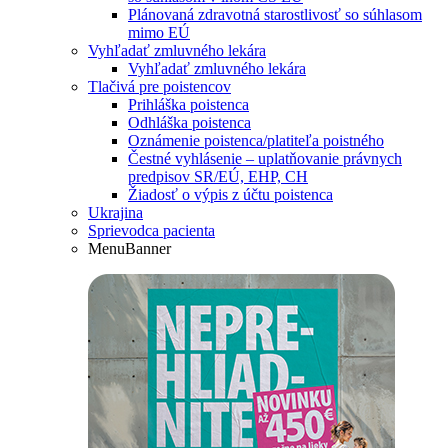
Plánovaná zdravotná starostlivosť so súhlasom
mimo EÚ
Vyhľadať zmluvného lekára
Vyhľadať zmluvného lekára
Tlačivá pre poistencov
Prihláška poistenca
Odhláška poistenca
Oznámenie poistenca/platiteľa poistného
Čestné vyhlásenie – uplatňovanie právnych
predpisov SR/EÚ, EHP, CH
Žiadosť o výpis z účtu poistenca
Ukrajina
Sprievodca pacienta
MenuBanner