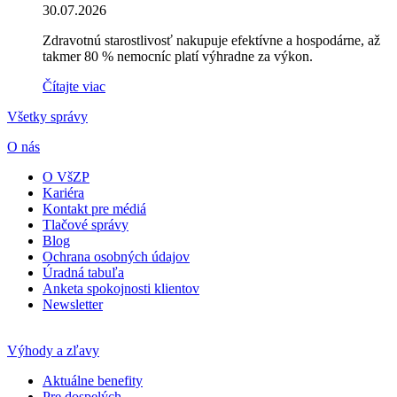
30.07.2026
Zdravotnú starostlivosť nakupuje efektívne a hospodárne, až
takmer 80 % nemocníc platí výhradne za výkon.
Čítajte viac
Všetky správy
O nás
O VšZP
Kariéra
Kontakt pre médiá
Tlačové správy
Blog
Ochrana osobných údajov
Úradná tabuľa
Anketa spokojnosti klientov
Newsletter
Výhody a zľavy
Aktuálne benefity
Pre dospelých