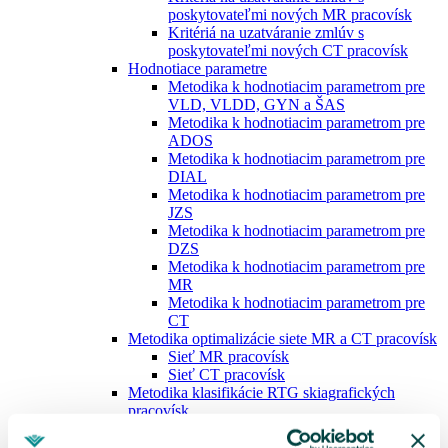
poskytovateľmi nových MR pracovísk
Kritériá na uzatváranie zmlúv s
poskytovateľmi nových CT pracovísk
Hodnotiace parametre
Metodika k hodnotiacim parametrom pre
VLD, VLDD, GYN a ŠAS
Metodika k hodnotiacim parametrom pre
ADOS
Metodika k hodnotiacim parametrom pre
DIAL
Metodika k hodnotiacim parametrom pre
JZS
Metodika k hodnotiacim parametrom pre
DZS
Metodika k hodnotiacim parametrom pre
MR
Metodika k hodnotiacim parametrom pre
CT
Metodika optimalizácie siete MR a CT pracovísk
Sieť MR pracovísk
Sieť CT pracovísk
Metodika klasifikácie RTG skiagrafických
pracovísk
Elektronické podpisovanie
ePobočka