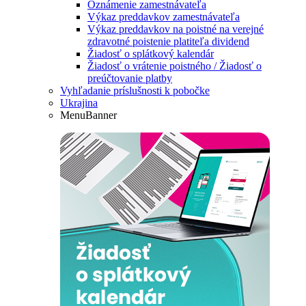
Oznámenie zamestnávateľa
Výkaz preddavkov zamestnávateľa
Výkaz preddavkov na poistné na verejné
zdravotné poistenie platiteľa dividend
Žiadosť o splátkový kalendár
Žiadosť o vrátenie poistného / Žiadosť o
preúčtovanie platby
Vyhľadanie príslušnosti k pobočke
Ukrajina
MenuBanner