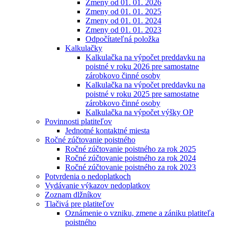
Zmeny od 01. 01. 2026
Zmeny od 01. 01. 2025
Zmeny od 01. 01. 2024
Zmeny od 01. 01. 2023
Odpočítateľná položka
Kalkulačky
Kalkulačka na výpočet preddavku na
poistné v roku 2026 pre samostatne
zárobkovo činné osoby
Kalkulačka na výpočet preddavku na
poistné v roku 2025 pre samostatne
zárobkovo činné osoby
Kalkulačka na výpočet výšky OP
Povinnosti platiteľov
Jednotné kontaktné miesta
Ročné zúčtovanie poistného
Ročné zúčtovanie poistného za rok 2025
Ročné zúčtovanie poistného za rok 2024
Ročné zúčtovanie poistného za rok 2023
Potvrdenia o nedoplatkoch
Vydávanie výkazov nedoplatkov
Zoznam dlžníkov
Tlačivá pre platiteľov
Oznámenie o vzniku, zmene a zániku platiteľa
poistného