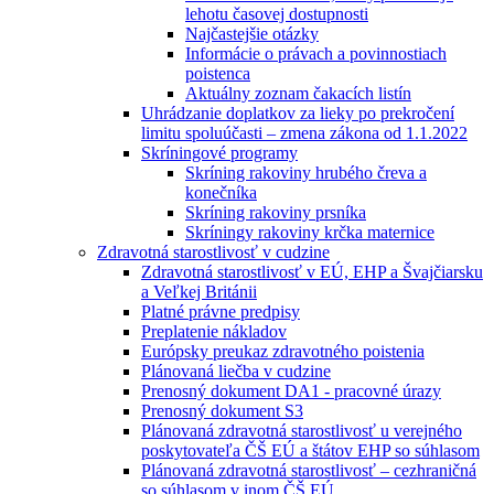
lehotu časovej dostupnosti
Najčastejšie otázky
Informácie o právach a povinnostiach
poistenca
Aktuálny zoznam čakacích listín
Uhrádzanie doplatkov za lieky po prekročení
limitu spoluúčasti – zmena zákona od 1.1.2022
Skríningové programy
Skríning rakoviny hrubého čreva a
konečníka
Skríning rakoviny prsníka
Skríningy rakoviny krčka maternice
Zdravotná starostlivosť v cudzine
Zdravotná starostlivosť v EÚ, EHP a Švajčiarsku
a Veľkej Británii
Platné právne predpisy
Preplatenie nákladov
Európsky preukaz zdravotného poistenia
Plánovaná liečba v cudzine
Prenosný dokument DA1 - pracovné úrazy
Prenosný dokument S3
Plánovaná zdravotná starostlivosť u verejného
poskytovateľa ČŠ EÚ a štátov EHP so súhlasom
Plánovaná zdravotná starostlivosť – cezhraničná
so súhlasom v inom ČŠ EÚ