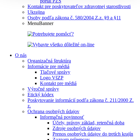
portál PZS
Kontakt pre poskytovateľov zdravotnej starostlivosti
Ukrajina
Osoby podľa zákona č. 580/2004 Z.z. §9 a §11
MenuBanner
O nás
Organizačná štruktúra
Informácie pre médiá
Tlačové správy
Logo VšZP
Kontakt pre médiá
Výročné správy
Etický kódex
Poskytovanie informácií podľa zákona č. 211/2000 Z.
z.
Ochrana osobných údajov
Informačná povinnosť
Účely, právny základ, retenčná doba
Zdroje osobných údajov
Prenos osobných údajov do tretích krajín
Zoznam príjemcov