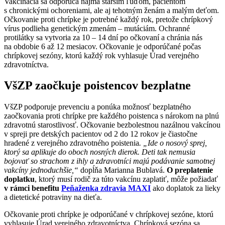
Vakcinácia sa odporúča najmä starším ľuďom, pacientom
s chronickými ochoreniami, ale aj tehotným ženám a malým deťom.
Očkovanie proti chrípke je potrebné každý rok, pretože chrípkový
vírus podlieha genetickým zmenám – mutáciám. Ochranné
protilátky sa vytvoria za 10 – 14 dní po očkovaní a chránia nás
na obdobie 6 až 12 mesiacov. Očkovanie je odporúčané počas
chrípkovej sezóny, ktorú každý rok vyhlasuje Úrad verejného
zdravotníctva.
VšZP zaočkuje poistencov bezplatne
VšZP podporuje prevenciu a ponúka možnosť bezplatného
zaočkovania proti chrípke pre každého poistenca s nárokom na plnú
zdravotnú starostlivosť. Očkovanie bezbolestnou nazálnou vakcínou
v spreji pre detských pacientov od 2 do 12 rokov je čiastočne
hradené z verejného zdravotného poistenia
.
„Ide o nosový sprej,
ktorý sa aplikuje do oboch nosných dierok. Deti tak nemusia
bojovať so strachom z ihly a zdravotníci majú podávanie samotnej
vakcíny jednoduchšie,“
dopĺňa Marianna Bublavá.
O preplatenie
doplatku
, ktorý musí rodič za túto vakcínu zaplatiť, môže požiadať
v rámci benefitu
Peňaženka zdravia MAXI
ako doplatok za lieky
a dietetické potraviny na dieťa.
Očkovanie proti chrípke je odporúčané v chrípkovej sezóne, ktorú
vyhlasuje Úrad verejného zdravotníctva. Chrípková sezóna sa