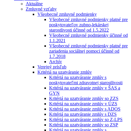
Aktuálne
Zmluvné vzťahy
Všeobecné zmluvné podmienky
Všeobecné zmluvné podmienky platné pre
poskytovateľov zubno-lekárskej
starostlivosti účinné od 1.5.2022
Všeobecné zmluvné podmienky účinné od
1.1.2021
Všeobecné zmluvné podmienky platné pre
zariadenia sociálnej pomoci účinné od
1.7.2018
Archív
Verejný prísľub
Kritériá na uzatváranie zmlúv
Kritériá na uzatváranie zmlúv s
poskytovateľmi zdravotnej starostlivosti
Kritériá na uzatváranie zmlúv v ŠAS a
GYN
Kritériá na uzatváranie zmlúv so ZZS
Kritériá na uzatváranie zmlúv v ÚZS
Kritériá na uzatváranie zmlúv s ADOS
Kritériá na uzatváranie zmlúv s DZS
Kritériá na uzatváranie zmlúv so Z-LPS
Kritériá na uzatváranie zmlúv so ZSP
Kritériá na uzatváranie zmlúv s