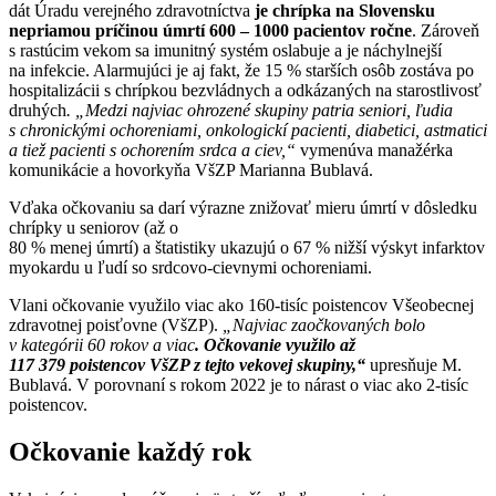
dát Úradu verejného zdravotníctva
je chrípka na Slovensku
nepriamou príčinou úmrtí 600 – 1000 pacientov ročne
. Zároveň
s rastúcim vekom sa imunitný systém oslabuje a je náchylnejší
na infekcie. Alarmujúci je aj fakt, že 15 % starších osôb zostáva po
hospitalizácii s chrípkou bezvládnych a odkázaných na starostlivosť
druhých
. „Medzi najviac ohrozené skupiny patria seniori, ľudia
s chronickými ochoreniami, onkologickí pacienti, diabetici, astmatici
a tiež pacienti s ochorením srdca a ciev,“
vymenúva manažérka
komunikácie a hovorkyňa VšZP Marianna Bublavá.
Vďaka očkovaniu sa darí výrazne znižovať mieru úmrtí v dôsledku
chrípky u seniorov (až o
80 % menej úmrtí) a štatistiky ukazujú o 67 % nižší výskyt infarktov
myokardu u ľudí so srdcovo-cievnymi ochoreniami.
Vlani očkovanie využilo viac ako 160-tisíc poistencov Všeobecnej
zdravotnej poisťovne (VšZP).
„Najviac zaočkovaných bolo
v kategórii 60 rokov a viac
. Očkovanie využilo až
117 379 poistencov VšZP z tejto vekovej skupiny,“
upresňuje M.
Bublavá. V porovnaní s rokom 2022 je to nárast o viac ako 2-tisíc
poistencov.
Očkovanie každý rok