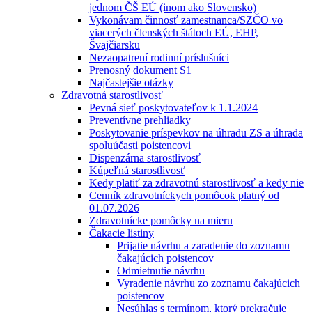
jednom ČŠ EÚ (inom ako Slovensko)
Vykonávam činnosť zamestnanca/SZČO vo
viacerých členských štátoch EÚ, EHP,
Švajčiarsku
Nezaopatrení rodinní príslušníci
Prenosný dokument S1
Najčastejšie otázky
Zdravotná starostlivosť
Pevná sieť poskytovateľov k 1.1.2024
Preventívne prehliadky
Poskytovanie príspevkov na úhradu ZS a úhrada
spoluúčasti poistencovi
Dispenzárna starostlivosť
Kúpeľná starostlivosť
Kedy platiť za zdravotnú starostlivosť a kedy nie
Cenník zdravotníckych pomôcok platný od
01.07.2026
Zdravotnícke pomôcky na mieru
Čakacie listiny
Prijatie návrhu a zaradenie do zoznamu
čakajúcich poistencov
Odmietnutie návrhu
Vyradenie návrhu zo zoznamu čakajúcich
poistencov
Nesúhlas s termínom, ktorý prekračuje