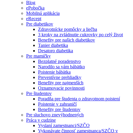
Blog
ePobočka
Mobilná aplikácia
eRecept
Pre diabetikov
Zdravotnícke pomôcky a liečba
3 kroky na zvládnutie cukrovky po celý život
Benefity pre našich diabetikov
Tanier diabetika
Desatoro diabetika
Pre mamičky
Bezplatné poradenstvo
Narodilo sa vám bábätko
Poistenie bábätka
Preventívne prehliadky
Benefity pre najmenších
Oznamovacie povinnosti
Pre študentov
Poradňa pre študenta o zdravotnom poistení
Poistenie v zahraničí
Benefity pre študentov
Pre sluchovo znevýhodnených
Práca v cudzine
Vyslaní zamestnanci/SZČO
Vykonávate činnosť zamestnanca/SZČO v