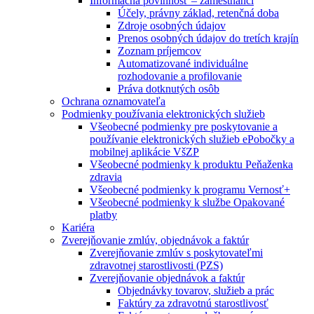
Informačná povinnosť – zamestnanci
Účely, právny základ, retenčná doba
Zdroje osobných údajov
Prenos osobných údajov do tretích krajín
Zoznam príjemcov
Automatizované individuálne
rozhodovanie a profilovanie
Práva dotknutých osôb
Ochrana oznamovateľa
Podmienky používania elektronických služieb
Všeobecné podmienky pre poskytovanie a
používanie elektronických služieb ePobočky a
mobilnej aplikácie VšZP
Všeobecné podmienky k produktu Peňaženka
zdravia
Všeobecné podmienky k programu Vernosť+
Všeobecné podmienky k službe Opakované
platby
Kariéra
Zverejňovanie zmlúv, objednávok a faktúr
Zverejňovanie zmlúv s poskytovateľmi
zdravotnej starostlivosti (PZS)
Zverejňovanie objednávok a faktúr
Objednávky tovarov, služieb a prác
Faktúry za zdravotnú starostlivosť