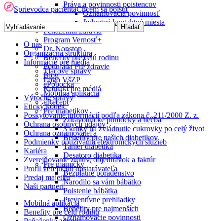
Práva a povinnosti poistencov
Sprievodca pacienta
Chcem sa poistiť
Oznamovacia povinnosť
Jednotné kontaktné miesta
Peňaženka zdravia
Program Vernosť+
O nás
Dr. Nonstop
Organizačná štruktúra
Benefity pre celú rodinu
Informácie pre médiá
Podujatia Pre zdravie
Tlačové správy
Blog
Logo VšZP
ePobočka
Kontakt pre médiá
Mobilná aplikácia
Výročné správy
eRecept
Etický kódex
Pre diabetikov
Poskytovanie informácií podľa zákona č. 211/2000 Z. z.
Zdravotnícke pomôcky a liečba
Ochrana osobných údajov
3 kroky na zvládnutie cukrovky po celý život
Ochrana oznamovateľa
Benefity pre našich diabetikov
Podmienky používania elektronických služieb
Tanier diabetika
Kariéra
Desatoro diabetika
Zverejňovanie zmlúv, objednávok a faktúr
Pre mamičky
Profil verejného obstarávateľa
Bezplatné poradenstvo
Predaj majetku
Narodilo sa vám bábätko
Naši partneri
Poistenie bábätka
Preventívne prehliadky
Mobilná aplikácia
Benefity pre najmenších
Benefity pre celú rodinu
Oznamovacie povinnosti
Peňaženka zdravia