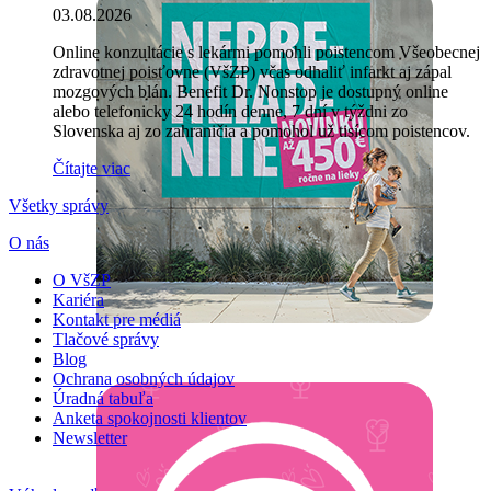
03.08.2026
Online konzultácie s lekármi pomohli poistencom Všeobecnej
zdravotnej poisťovne (VšZP) včas odhaliť infarkt aj zápal
mozgových blán. Benefit Dr. Nonstop je dostupný online
alebo telefonicky 24 hodín denne, 7 dní v týždni zo
Slovenska aj zo zahraničia a pomohol už tisícom poistencov.
Čítajte viac
Všetky správy
O nás
O VšZP
Kariéra
Kontakt pre médiá
Tlačové správy
Blog
Ochrana osobných údajov
Úradná tabuľa
Anketa spokojnosti klientov
Newsletter