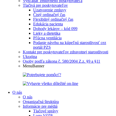
Vyhľadať zmluvného poskytovateľa
Tlačivá pre poskytovateľov
Uzatvorenie zmluvy
Čistý ordinačný čas
Flexibilný ordinačný čas
Edukácia pacienta
Dohody lekárov – kód 099
Lieky a dietetika
Pľúcna ventilácia
Podanie návrhu na kúpeľnú starostlivosť cez
portál PZS
Kontakt pre poskytovateľov zdravotnej starostlivosti
Ukrajina
Osoby podľa zákona č. 580/2004 Z.z. §9 a §11
MenuBanner
O nás
O nás
Organizačná štruktúra
Informácie pre médiá
Tlačové správy
Logo VšZP