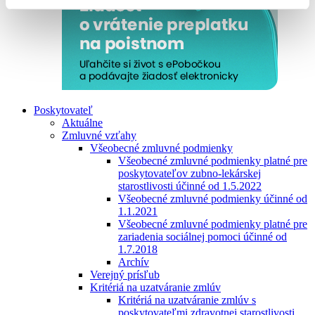
Poskytovateľ
Aktuálne
Zmluvné vzťahy
Všeobecné zmluvné podmienky
Všeobecné zmluvné podmienky platné pre
poskytovateľov zubno-lekárskej
starostlivosti účinné od 1.5.2022
Všeobecné zmluvné podmienky účinné od
1.1.2021
Všeobecné zmluvné podmienky platné pre
zariadenia sociálnej pomoci účinné od
1.7.2018
Archív
Verejný prísľub
Kritériá na uzatváranie zmlúv
Kritériá na uzatváranie zmlúv s
poskytovateľmi zdravotnej starostlivosti