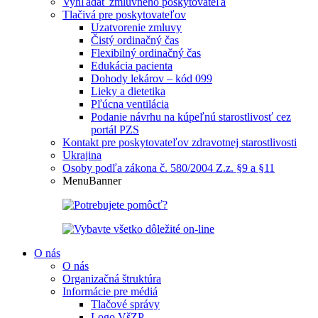
Vyhľadať zmluvného poskytovateľa
Tlačivá pre poskytovateľov
Uzatvorenie zmluvy
Čistý ordinačný čas
Flexibilný ordinačný čas
Edukácia pacienta
Dohody lekárov – kód 099
Lieky a dietetika
Pľúcna ventilácia
Podanie návrhu na kúpeľnú starostlivosť cez
portál PZS
Kontakt pre poskytovateľov zdravotnej starostlivosti
Ukrajina
Osoby podľa zákona č. 580/2004 Z.z. §9 a §11
MenuBanner
O nás
O nás
Organizačná štruktúra
Informácie pre médiá
Tlačové správy
Logo VšZP