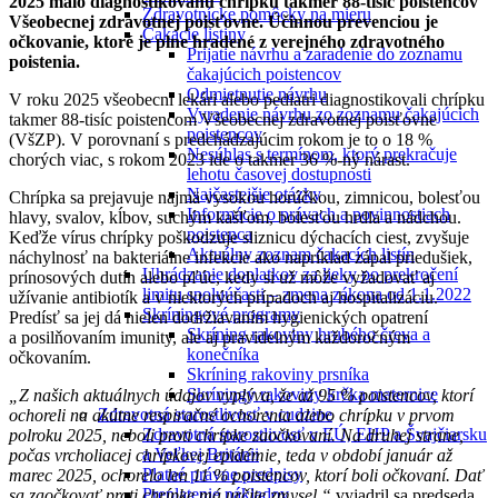
2025 malo diagnostikovanú chrípku takmer 88-tisíc poistencov
Zdravotnícke pomôcky na mieru
Všeobecnej zdravotnej poisťovne. Účinnou prevenciou je
Čakacie listiny
očkovanie, ktoré je plne hradené z verejného zdravotného
Prijatie návrhu a zaradenie do zoznamu
poistenia.
čakajúcich poistencov
Odmietnutie návrhu
V roku 2025 všeobecní lekári alebo pediatri diagnostikovali chrípku
Vyradenie návrhu zo zoznamu čakajúcich
takmer 88-tisíc poistencom Všeobecnej zdravotnej poisťovne
poistencov
(VšZP). V porovnaní s predchádzajúcim rokom je to o 18 %
Nesúhlas s termínom, ktorý prekračuje
chorých viac, s rokom 2023 ide o takmer 36 %-ný nárast.
lehotu časovej dostupnosti
Najčastejšie otázky
Chrípka sa prejavuje najmä vysokou horúčkou, zimnicou, bolesťou
Informácie o právach a povinnostiach
hlavy, svalov, kĺbov, suchým kašľom, bolesťou hrdla a nádchou.
poistenca
Keďže vírus chrípky poškodzuje sliznicu dýchacích ciest, zvyšuje
Aktuálny zoznam čakacích listín
náchylnosť na bakteriálne infekcie ako napríklad zápal priedušiek,
Uhrádzanie doplatkov za lieky po prekročení
prínosových dutín alebo pľúc, kedy si už môže vyžadovať aj
limitu spoluúčasti – zmena zákona od 1.1.2022
užívanie antibiotík a v niektorých prípadoch aj hospitalizáciu.
Skríningové programy
Predísť sa jej dá nielen dodržiavaním hygienických opatrení
Skríning rakoviny hrubého čreva a
a posilňovaním imunity, ale aj pravidelným každoročným
konečníka
očkovaním.
Skríning rakoviny prsníka
Skríningy rakoviny krčka maternice
„Z našich aktuálnych údajov vyplýva, že až 95 % poistencov, ktorí
Zdravotná starostlivosť v cudzine
ochoreli na akútne respiračné ochorenia alebo chrípku v prvom
Zdravotná starostlivosť v EÚ, EHP a Švajčiarsku
polroku 2025, neboli proti chrípke zaočkovaní. Na druhej strane,
a Veľkej Británii
počas vrcholiacej chrípkovej epidémie, teda v období január až
Platné právne predpisy
marec 2025, ochorelo len 11 % poistencov, ktorí boli očkovaní. Dať
Preplatenie nákladov
sa zaočkovať proti chrípke má určite zmysel,“
vyjadril sa predseda