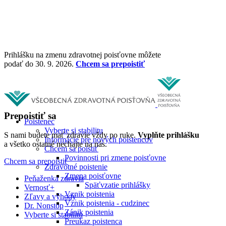
Prihlášku na zmenu zdravotnej poisťovne môžete
podať do 30. 9. 2026.
Chcem sa prepoistiť
Prepoistiť sa
Poistenec
Vyberte si stabilitu
S nami budete mať zdravie vždy po ruke.
Vyplňte prihlášku
Informácie pre nových poistencov
a všetko ostatné nechajte na nás.
Chcem sa poistiť
Povinnosti pri zmene poisťovne
Chcem sa prepoistiť
Zdravotné poistenie
Zmena poisťovne
Peňaženka zdravia
Späťvzatie prihlášky
Vernosť+
Vznik poistenia
Zľavy a výhody
Vznik poistenia - cudzinec
Dr. Nonstop
Zánik poistenia
Vyberte si stabilitu
Preukaz poistenca