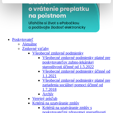
Poskytovateľ
Aktuálne
Zmluvné vzťahy
Všeobecné zmluvné podmienky
Všeobecné zmluvné podmienky platné pre
poskytovateľov zubno-lekárskej
starostlivosti účinné od 1.5.2022
Všeobecné zmluvné podmienky účinné od
1.1.2021
Všeobecné zmluvné podmienky platné pre
zariadenia sociálnej pomoci účinné od
1.7.2018
Archív
Verejný prísľub
Kritériá na uzatváranie zmlúv
Kritériá na uzatváranie zmlúv s
poskytovateľmi zdravotnej starostlivosti