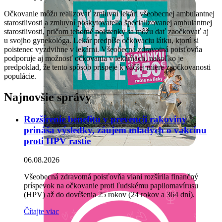
Očkovanie môžu realizovať zmluvní lekári všeobecnej ambulantnej
starostlivosti a zmluvní poskytovatelia špecializovanej ambulantnej
starostlivosti, pričom tehotné poistenky sa môžu dať zaočkovať aj
u svojho gynekológa. Lekár predpíše očkovaciu látku, ktorú si
poistenec vyzdvihne v lekárni. Všeobecná zdravotná poisťovňa
podporuje aj možnosť očkovania v lekárňach, nakoľko je
predpoklad, že tento spôsob prispeje k väčšej miere zaočkovanosti
populácie.
Najnovšie správy
Rozšírenie benefitu v prevencii rakoviny
prináša výsledky, záujem mladých o vakcínu
proti HPV rastie
06.08.2026
Všeobecná zdravotná poisťovňa vlani rozšírila finančný
príspevok na očkovanie proti ľudskému papilomavírusu
(HPV) až do dovŕšenia 25 rokov (24 rokov a 364 dní).
Čítajte viac