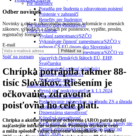
Pre študentov
Poradňa pre študenta o zdravotnom poistení
Odber noviniek
Poistenie v zahraničí
Benefity pre študentov
Novinky z oblasti zdravotného poistenia, informácie o zmenách
Pre sluchovo znevýhodnených
zákonov, výhodách a zľavách pre poistencov, vyplňte, prosím,
Práca v cudzine
registračný formulár.
Vyslaní zamestnanci/SZČO
Vykonávate činnosť zamestnanca/SZČO v
E-mail
jednom ČŠ EÚ (inom ako Slovensko)
Prihlásiť sa
Vykonávam činnosť zamestnanca/SZČO vo
Späť na zoznam
viacerých členských štátoch EÚ, EHP,
Švajčiarsku
Chrípka potrápila takmer 88-
Nezaopatrení rodinní príslušníci
Prenosný dokument S1
Najčastejšie otázky
tisíc Slovákov. Riešením je
Zdravotná starostlivosť
Pevná sieť poskytovateľov k 1.1.2024
očkovanie, zdravotná
Preventívne prehliadky
Poskytovanie príspevkov na úhradu ZS a úhrada
poisťovňa ho celé platí.
spoluúčasti poistencovi
Dispenzárna starostlivosť
Kúpeľná starostlivosť
Chrípka a akútne respiračné ochorenia (ARO) patria medzi
Kedy platiť za zdravotnú starostlivosť a kedy nie
najčastejšie infekčné ochorenia. Postihujú dýchacie cesty
Cenník zdravotníckych pomôcok platný od
a môžu spôsobiť vážne zdravotné komplikácie. V roku
01.07.2026