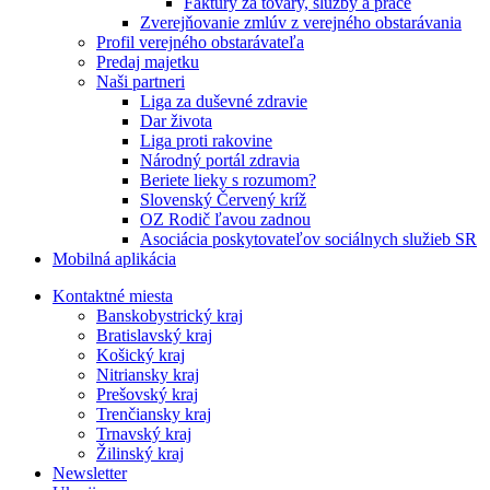
Faktúry za tovary, služby a práce
Zverejňovanie zmlúv z verejného obstarávania
Profil verejného obstarávateľa
Predaj majetku
Naši partneri
Liga za duševné zdravie
Dar života
Liga proti rakovine
Národný portál zdravia
Beriete lieky s rozumom?
Slovenský Červený kríž
OZ Rodič ľavou zadnou
Asociácia poskytovateľov sociálnych služieb SR
Mobilná aplikácia
Kontaktné miesta
Banskobystrický kraj
Bratislavský kraj
Košický kraj
Nitriansky kraj
Prešovský kraj
Trenčiansky kraj
Trnavský kraj
Žilinský kraj
Newsletter