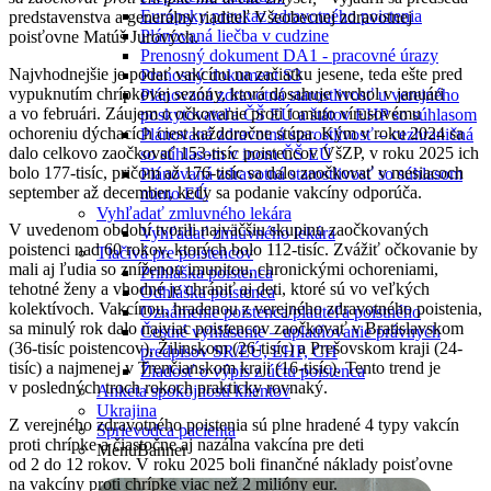
Európsky preukaz zdravotného poistenia
predstavenstva a generálny riaditeľ Všeobecnej zdravotnej
Plánovaná liečba v cudzine
poisťovne Matúš Jurových.
Prenosný dokument DA1 - pracovné úrazy
Najvhodnejšie je podať vakcínu na začiatku jesene, teda ešte pred
Prenosný dokument S3
vypuknutím chrípkovej sezóny, ktorá dosahuje vrchol v januári
Plánovaná zdravotná starostlivosť u verejného
a vo februári. Záujem o očkovanie proti tomuto vírusovému
poskytovateľa ČŠ EÚ a štátov EHP so súhlasom
ochoreniu dýchacích ciest každoročne stúpa. Kým v roku 2024 sa
Plánovaná zdravotná starostlivosť – cezhraničná
dalo celkovo zaočkovať 153-tisíc poistencov VšZP, v roku 2025 ich
so súhlasom v inom ČŠ EÚ
bolo 177-tisíc, pričom až 176-tisíc sa dalo zaočkovať v mesiacoch
Plánovaná zdravotná starostlivosť so súhlasom
september až december, kedy sa podanie vakcíny odporúča.
mimo EÚ
Vyhľadať zmluvného lekára
V uvedenom období tvorili najväčšiu skupinu zaočkovaných
Vyhľadať zmluvného lekára
poistenci nad 60 rokov, ktorých bolo 112-tisíc. Zvážiť očkovanie by
Tlačivá pre poistencov
mali aj ľudia so zníženou imunitou, chronickými ochoreniami,
Prihláška poistenca
tehotné ženy a vhodné je chrániť aj deti, ktoré sú vo veľkých
Odhláška poistenca
kolektívoch. Vakcínou, hradenou z verejného zdravotného poistenia,
Oznámenie poistenca/platiteľa poistného
sa minulý rok dalo najviac poistencov zaočkovať v Bratislavskom
Čestné vyhlásenie – uplatňovanie právnych
(36-tisíc poistencov), Žilinskom (26-tisíc) a Prešovskom kraji (24-
predpisov SR/EÚ, EHP, CH
tisíc) a najmenej v Trenčianskom kraji (16-tisíc). Tento trend je
Žiadosť o výpis z účtu poistenca
v posledných troch rokoch prakticky rovnaký.
Anketa spokojnosti klientov
Ukrajina
Z verejného zdravotného poistenia sú plne hradené 4 typy vakcín
Sprievodca pacienta
proti chrípke a čiastočne aj nazálna vakcína pre deti
MenuBanner
od 2 do 12 rokov. V roku 2025 boli finančné náklady poisťovne
na vakcíny proti chrípke viac než 2 milióny eur.