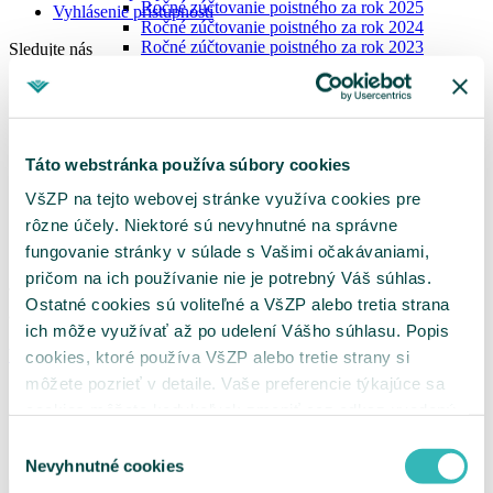
Ročné zúčtovanie poistného za rok 2025
Vyhlásenie prístupnosti
Ročné zúčtovanie poistného za rok 2024
Ročné zúčtovanie poistného za rok 2023
Sledujte nás
Potvrdenia o nedoplatkoch
Facebook
Vydávanie výkazov nedoplatkov
Instagram
Zoznam dlžníkov
LinkedIn
Tlačivá pre platiteľov
YouTube
Oznámenie o vzniku, zmene a zániku platiteľa
Táto webstránka používa súbory cookies
poistného
Stiahnite si našu aplikáciu
Oznámenie zamestnávateľa
VšZP na tejto webovej stránke využíva cookies pre
Výkaz preddavkov zamestnávateľa
Stiahnite si mobilnú aplikáciu VšZP z App Store
rôzne účely. Niektoré sú nevyhnutné na správne
Výkaz preddavkov na poistné na verejné
Stiahnite si mobilnú aplikáciu VšZP z Google Play
zdravotné poistenie platiteľa dividend
fungovanie stránky v súlade s Vašimi očakávaniami,
Stiahnite si mobilnú aplikáciu VšZP z App Gallery
Žiadosť o splátkový kalendár
pričom na ich používanie nie je potrebný Váš súhlas.
Žiadosť o vrátenie poistného / Žiadosť o
Ostatné cookies sú voliteľné a VšZP alebo tretia strana
preúčtovanie platby
©
Všeobecná zdravotná poisťovňa, a. s.
|
Mapa stránok
Vyhľadanie príslušnosti k pobočke
ich môže využívať až po udelení Vášho súhlasu. Popis
Ukrajina
Vyrobila spoločnosť
InterWay
cookies, ktoré používa VšZP alebo tretie strany si
MenuBanner
môžete pozrieť v detaile. Vaše preferencie týkajúce sa
Facebook
cookies môžete kedykoľvek zmeniť cez odkaz uvedený
Instagram
LinkedIn
na tejto
stránke
.
Výber
YouTube
Nevyhnutné cookies
súhlasu