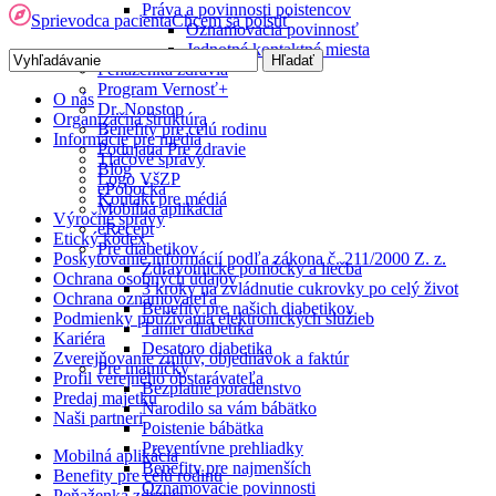
Práva a povinnosti poistencov
Sprievodca pacienta
Chcem sa poistiť
Oznamovacia povinnosť
Jednotné kontaktné miesta
Peňaženka zdravia
Program Vernosť+
O nás
Dr. Nonstop
Organizačná štruktúra
Benefity pre celú rodinu
Informácie pre médiá
Podujatia Pre zdravie
Tlačové správy
Blog
Logo VšZP
ePobočka
Kontakt pre médiá
Mobilná aplikácia
Výročné správy
eRecept
Etický kódex
Pre diabetikov
Poskytovanie informácií podľa zákona č. 211/2000 Z. z.
Zdravotnícke pomôcky a liečba
Ochrana osobných údajov
3 kroky na zvládnutie cukrovky po celý život
Ochrana oznamovateľa
Benefity pre našich diabetikov
Podmienky používania elektronických služieb
Tanier diabetika
Kariéra
Desatoro diabetika
Zverejňovanie zmlúv, objednávok a faktúr
Pre mamičky
Profil verejného obstarávateľa
Bezplatné poradenstvo
Predaj majetku
Narodilo sa vám bábätko
Naši partneri
Poistenie bábätka
Preventívne prehliadky
Mobilná aplikácia
Benefity pre najmenších
Benefity pre celú rodinu
Oznamovacie povinnosti
Peňaženka zdravia