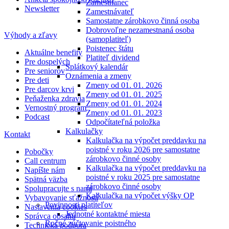
Zamestnanec
Newsletter
Zamestnávateľ
Samostatne zárobkovo činná osoba
Dobrovoľne nezamestnaná osoba
Výhody a zľavy
(samoplatiteľ)
Poistenec štátu
Aktuálne benefity
Platiteľ dividend
Pre dospelých
Splátkový kalendár
Pre seniorov
Oznámenia a zmeny
Pre deti
Zmeny od 01. 01. 2026
Pre darcov krvi
Zmeny od 01. 01. 2025
Peňaženka zdravia
Zmeny od 01. 01. 2024
Vernostný program
Zmeny od 01. 01. 2023
Podcast
Odpočítateľná položka
Kalkulačky
Kontakt
Kalkulačka na výpočet preddavku na
poistné v roku 2026 pre samostatne
Pobočky
zárobkovo činné osoby
Call centrum
Kalkulačka na výpočet preddavku na
Napíšte nám
poistné v roku 2025 pre samostatne
Spätná väzba
zárobkovo činné osoby
Spolupracujte s nami
Kalkulačka na výpočet výšky OP
Vybavovanie sťažností
Povinnosti platiteľov
Nastavenia cookies
Jednotné kontaktné miesta
Správca obsahu
Ročné zúčtovanie poistného
Technická podpora