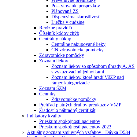
Preventívne prehliadky
Poskytovanie príspevkov
Plánovaná ZS
Dispenzárna starostlivosť
Liečba v cudzine
Revízne pravidlá
Číselník kódov chýb
Centrálny nákup
Centrálne nakupované lieky
CN zdravotnícke pomôcky
Zdravotnícke pomôcky
Zoznam liekov
Zoznam liekov so spôsobom úhrady A, AS
s vykazovacími jednotkami
Zoznam liekov, ktoré hradí VšZP nad
rámec kategorizácie
Zoznam ŠZM
Cenníky
Zdravotnícke pomôcky
Prehľad platných druhov preukazov VšZP
Žiadosť o náhradný certifikát
Indikátory kvality
Prieskum spokojnosti pacientov
Prieskum spokojnosti pacientov 2023
Aktuálny zoznam zmluvných vzťahov - Dávka D534