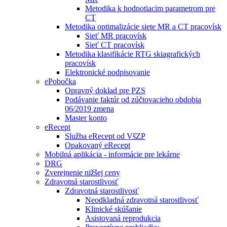
Metodika k hodnotiacim parametrom pre
CT
Metodika optimalizácie siete MR a CT pracovísk
Sieť MR pracovísk
Sieť CT pracovísk
Metodika klasifikácie RTG skiagrafických
pracovísk
Elektronické podpisovanie
ePobočka
Opravný doklad pre PZS
Podávanie faktúr od zúčtovacieho obdobia
06/2019 zmena
Master konto
eRecept
Služba eRecept od VšZP
Opakovaný eRecept
Mobilná aplikácia - informácie pre lekárne
DRG
Zverejnenie nižšej ceny
Zdravotná starostlivosť
Zdravotná starostlivosť
Neodkladná zdravotná starostlivosť
Klinické skúšanie
Asistovaná reprodukcia