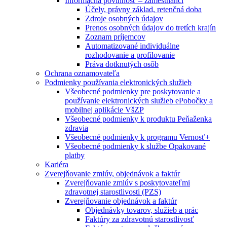
Informačná povinnosť – zamestnanci
Účely, právny základ, retenčná doba
Zdroje osobných údajov
Prenos osobných údajov do tretích krajín
Zoznam príjemcov
Automatizované individuálne
rozhodovanie a profilovanie
Práva dotknutých osôb
Ochrana oznamovateľa
Podmienky používania elektronických služieb
Všeobecné podmienky pre poskytovanie a
používanie elektronických služieb ePobočky a
mobilnej aplikácie VšZP
Všeobecné podmienky k produktu Peňaženka
zdravia
Všeobecné podmienky k programu Vernosť+
Všeobecné podmienky k službe Opakované
platby
Kariéra
Zverejňovanie zmlúv, objednávok a faktúr
Zverejňovanie zmlúv s poskytovateľmi
zdravotnej starostlivosti (PZS)
Zverejňovanie objednávok a faktúr
Objednávky tovarov, služieb a prác
Faktúry za zdravotnú starostlivosť