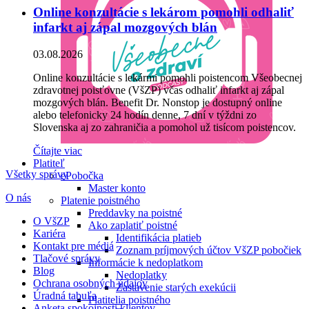
Online konzultácie s lekárom pomohli odhaliť
infarkt aj zápal mozgových blán
03.08.2026
Online konzultácie s lekármi pomohli poistencom Všeobecnej
zdravotnej poisťovne (VšZP) včas odhaliť infarkt aj zápal
mozgových blán. Benefit Dr. Nonstop je dostupný online
alebo telefonicky 24 hodín denne, 7 dní v týždni zo
Slovenska aj zo zahraničia a pomohol už tisícom poistencov.
Čítajte viac
Platiteľ
Všetky správy
ePobočka
Master konto
O nás
Platenie poistného
Preddavky na poistné
O VšZP
Ako zaplatiť poistné
Kariéra
Identifikácia platieb
Kontakt pre médiá
Zoznam príjmových účtov VšZP pobočiek
Tlačové správy
Informácie k nedoplatkom
Blog
Nedoplatky
Ochrana osobných údajov
Zastavenie starých exekúcii
Úradná tabuľa
Platitelia poistného
Anketa spokojnosti klientov