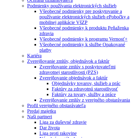
Ochrana oznamovateľa
Podmienky používania elektronických služieb
Všeobecné podmienky pre poskytovanie a
používanie elektronických služieb ePobočky a
mobilnej aplikácie VšZP
Všeobecné podmienky k produktu Peňaženka
zdravia
Všeobecné podmienky k programu Vernosť+
Všeobecné podmienky k službe Opakované
platby
Kariéra
Zverejňovanie zmlúv, objednávok a faktúr
Zverejňovanie zmlúv s poskytovateľmi
zdravotnej starostlivosti (PZS)
Zverejňovanie objednávok a faktúr
Objednávky tovarov, služieb a prác
Faktúry za zdravotnú starostlivosť
Faktúry za tovary, služby a práce
Zverejňovanie zmlúv z verejného obstarávania
Profil verejného obstarávateľa
Predaj majetku
Naši partneri
Liga za duševné zdravie
Dar života
Liga proti rakovine