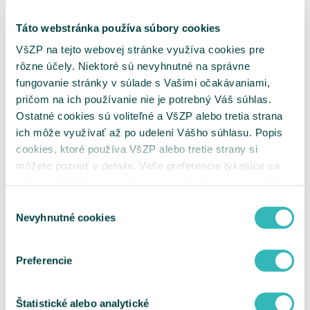
ePobočka
Opravný doklad pre PZS
Táto webstránka používa súbory cookies
Podávanie faktúr od zúčtovacieho obdobia
06/2019 zmena
VšZP na tejto webovej stránke využíva cookies pre
Master konto
rôzne účely. Niektoré sú nevyhnutné na správne
eRecept
fungovanie stránky v súlade s Vašimi očakávaniami,
Služba eRecept od VšZP
Opakovaný eRecept
pričom na ich používanie nie je potrebný Váš súhlas.
Mobilná aplikácia - informácie pre lekárne
Ostatné cookies sú voliteľné a VšZP alebo tretia strana
DRG
ich môže využívať až po udelení Vášho súhlasu. Popis
Zverejnenie nižšej ceny
Zdravotná starostlivosť
cookies, ktoré používa VšZP alebo tretie strany si
Zdravotná starostlivosť
môžete pozrieť v detaile. Vaše preferencie týkajúce sa
Neodkladná zdravotná starostlivosť
cookies môžete kedykoľvek zmeniť cez odkaz uvedený
Klinické skúšanie
Asistovaná reprodukcia
na tejto
stránke
.
Výber
Preventívne prehliadky
Nevyhnutné cookies
súhlasu
Poskytovanie príspevkov
Plánovaná ZS
Dispenzárna starostlivosť
Preferencie
Liečba v cudzine
Revízne pravidlá
Číselník kódov chýb
Centrálny nákup
Štatistické alebo analytické