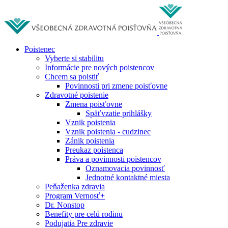
Poistenec
Vyberte si stabilitu
Informácie pre nových poistencov
Chcem sa poistiť
Povinnosti pri zmene poisťovne
Zdravotné poistenie
Zmena poisťovne
Späťvzatie prihlášky
Vznik poistenia
Vznik poistenia - cudzinec
Zánik poistenia
Preukaz poistenca
Práva a povinnosti poistencov
Oznamovacia povinnosť
Jednotné kontaktné miesta
Peňaženka zdravia
Program Vernosť+
Dr. Nonstop
Benefity pre celú rodinu
Podujatia Pre zdravie