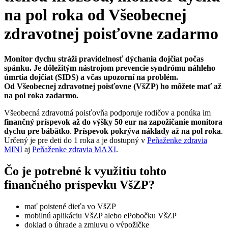
na pol roka od Všeobecnej
zdravotnej poisťovne zadarmo
Monitor dychu stráži pravidelnosť dýchania dojčiat počas
spánku. Je dôležitým nástrojom prevencie syndrómu náhleho
úmrtia dojčiat (SIDS) a včas upozorní na problém.
Od Všeobecnej zdravotnej poisťovne (VšZP) ho môžete mať až
na pol roka zadarmo.
Všeobecná zdravotná poisťovňa podporuje rodičov a ponúka im
finančný príspevok až do výšky 50 eur na zapožičanie monitora
dychu pre bábätko
.
Príspevok pokrýva náklady až na pol roka
.
Určený je pre deti do 1 roka a je dostupný v
Peňaženke zdravia
MINI
aj
Peňaženke zdravia MAXI
.
Čo je potrebné k využitiu tohto
finančného príspevku VšZP?
mať poistené dieťa vo VšZP
mobilnú aplikáciu VšZP alebo ePobočku VšZP
doklad o úhrade a zmluvu o výpožičke