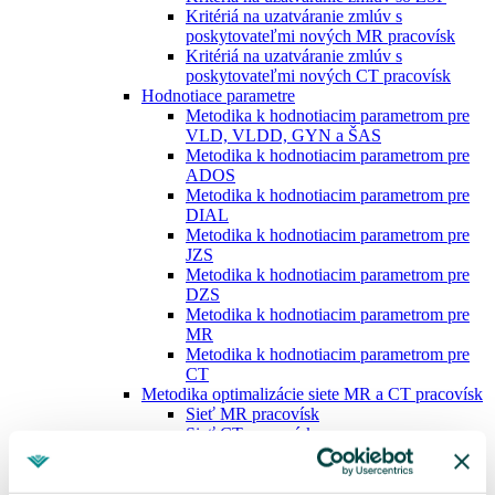
Kritériá na uzatváranie zmlúv s
poskytovateľmi nových MR pracovísk
Kritériá na uzatváranie zmlúv s
poskytovateľmi nových CT pracovísk
Hodnotiace parametre
Metodika k hodnotiacim parametrom pre
VLD, VLDD, GYN a ŠAS
Metodika k hodnotiacim parametrom pre
ADOS
Metodika k hodnotiacim parametrom pre
DIAL
Metodika k hodnotiacim parametrom pre
JZS
Metodika k hodnotiacim parametrom pre
DZS
Metodika k hodnotiacim parametrom pre
MR
Metodika k hodnotiacim parametrom pre
CT
Metodika optimalizácie siete MR a CT pracovísk
Sieť MR pracovísk
Sieť CT pracovísk
Metodika klasifikácie RTG skiagrafických
pracovísk
Elektronické podpisovanie