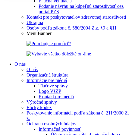
Pľúcna ventilácia
Podanie návrhu na kúpeľnú starostlivosť cez
portál PZS
Kontakt pre poskytovateľov zdravotnej starostlivosti
Ukrajina
Osoby podľa zákona č. 580/2004 Z.z. §9 a §11
MenuBanner
O nás
O nás
Organizačná štruktúra
Informácie pre médiá
Tlačové správy
Logo VšZP
Kontakt pre médiá
Výročné správy
Etický kódex
Poskytovanie informácií podľa zákona č. 211/2000 Z.
z.
Ochrana osobných údajov
Informačná povinnosť
Účely, právny základ, retenčná doba