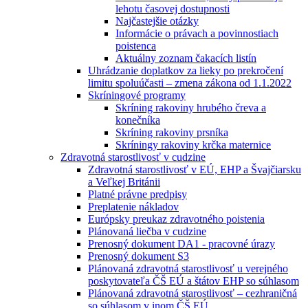
lehotu časovej dostupnosti
Najčastejšie otázky
Informácie o právach a povinnostiach
poistenca
Aktuálny zoznam čakacích listín
Uhrádzanie doplatkov za lieky po prekročení
limitu spoluúčasti – zmena zákona od 1.1.2022
Skríningové programy
Skríning rakoviny hrubého čreva a
konečníka
Skríning rakoviny prsníka
Skríningy rakoviny krčka maternice
Zdravotná starostlivosť v cudzine
Zdravotná starostlivosť v EÚ, EHP a Švajčiarsku
a Veľkej Británii
Platné právne predpisy
Preplatenie nákladov
Európsky preukaz zdravotného poistenia
Plánovaná liečba v cudzine
Prenosný dokument DA1 - pracovné úrazy
Prenosný dokument S3
Plánovaná zdravotná starostlivosť u verejného
poskytovateľa ČŠ EÚ a štátov EHP so súhlasom
Plánovaná zdravotná starostlivosť – cezhraničná
so súhlasom v inom ČŠ EÚ