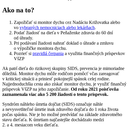
Ako na to?
Zapožičať si monitor dychu cez Nadáciu Križovatka alebo
vo
vybraných nemocniciach alebo lekárňach
.
Podať žiadosť na dieťa v Peňaženke zdravia do 60 dní
od úhrady.
Pri podávaní žiadosti nahrať doklad o úhrade a zmluvu
o výpožičke monitora dychu.
Pozrieť si
pravidlá čerpania
a využitia finančných príspevkov
VšZP
Ak patrí dieťa do rizikovej skupiny SIDS, prevencia je mimoriadne
dôležitá. Monitor dychu môže rodičom pomôcť včas zareagovať
v kritickej situácii a priniesť pokojnejší spánok celej rodine.
Najjednoduchšia cesta ako získať monitor dychu, je využiť finančný
príspevok VšZP na jeho zapožičanie.
Od roku 2021 poisťovňa
zaznamenala viac ako 5 200 žiadostí o tento príspevok.
Syndróm náhleho úmrtia dojčiat (SIDS) označuje náhle
a nevysvetliteľné úmrtie inak zdravého dojčaťa do 1 roka života
počas spánku. Nie je ho možné predvídať na základe zdravotného
stavu dieťaťa. K úmrtiam najčastejšie dochádzalo medzi
2. a 4. mesiacom veku dieťaťa.