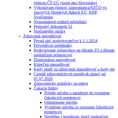
jednom ČŠ EÚ (inom ako Slovensko)
Vykonávam činnosť zamestnanca/SZČO vo
viacerých členských štátoch EÚ, EHP,
Švajčiarsku
Nezaopatrení rodinní príslušníci
Prenosný dokument S1
Najčastejšie otázky
Zdravotná starostlivosť
Pevná sieť poskytovateľov k 1.1.2024
Preventívne prehliadky
Poskytovanie príspevkov na úhradu ZS a úhrada
spoluúčasti poistencovi
Dispenzárna starostlivosť
Kúpeľná starostlivosť
Kedy platiť za zdravotnú starostlivosť a kedy nie
Cenník zdravotníckych pomôcok platný od
01.07.2026
Zdravotnícke pomôcky na mieru
Čakacie listiny
Prijatie návrhu a zaradenie do zoznamu
čakajúcich poistencov
Odmietnutie návrhu
Vyradenie návrhu zo zoznamu čakajúcich
poistencov
Nesúhlas s termínom, ktorý prekračuje