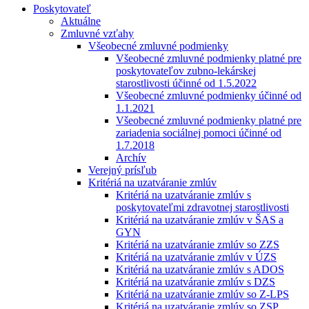
Poskytovateľ
Aktuálne
Zmluvné vzťahy
Všeobecné zmluvné podmienky
Všeobecné zmluvné podmienky platné pre
poskytovateľov zubno-lekárskej
starostlivosti účinné od 1.5.2022
Všeobecné zmluvné podmienky účinné od
1.1.2021
Všeobecné zmluvné podmienky platné pre
zariadenia sociálnej pomoci účinné od
1.7.2018
Archív
Verejný prísľub
Kritériá na uzatváranie zmlúv
Kritériá na uzatváranie zmlúv s
poskytovateľmi zdravotnej starostlivosti
Kritériá na uzatváranie zmlúv v ŠAS a
GYN
Kritériá na uzatváranie zmlúv so ZZS
Kritériá na uzatváranie zmlúv v ÚZS
Kritériá na uzatváranie zmlúv s ADOS
Kritériá na uzatváranie zmlúv s DZS
Kritériá na uzatváranie zmlúv so Z-LPS
Kritériá na uzatváranie zmlúv so ZSP