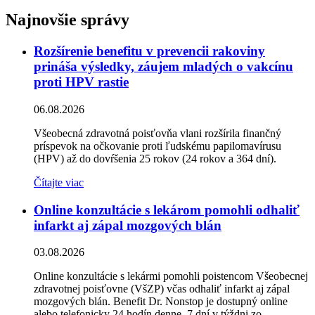
Najnovšie správy
Rozšírenie benefitu v prevencii rakoviny
prináša výsledky, záujem mladých o vakcínu
proti HPV rastie
06.08.2026
Všeobecná zdravotná poisťovňa vlani rozšírila finančný
príspevok na očkovanie proti ľudskému papilomavírusu
(HPV) až do dovŕšenia 25 rokov (24 rokov a 364 dní).
Čítajte viac
Online konzultácie s lekárom pomohli odhaliť
infarkt aj zápal mozgových blán
03.08.2026
Online konzultácie s lekármi pomohli poistencom Všeobecnej
zdravotnej poisťovne (VšZP) včas odhaliť infarkt aj zápal
mozgových blán. Benefit Dr. Nonstop je dostupný online
alebo telefonicky 24 hodín denne, 7 dní v týždni zo