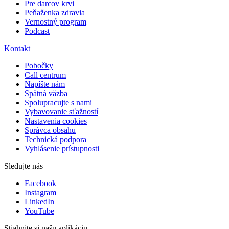
Pre darcov krvi
Peňaženka zdravia
Vernostný program
Podcast
Kontakt
Pobočky
Call centrum
Napíšte nám
Spätná väzba
Spolupracujte s nami
Vybavovanie sťažností
Nastavenia cookies
Správca obsahu
Technická podpora
Vyhlásenie prístupnosti
Sledujte nás
Facebook
Instagram
LinkedIn
YouTube
Stiahnite si našu aplikáciu