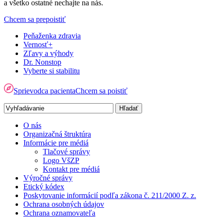
a všetko ostatné nechajte na nás.
Chcem sa prepoistiť
Peňaženka zdravia
Vernosť+
Zľavy a výhody
Dr. Nonstop
Vyberte si stabilitu
Sprievodca pacienta
Chcem sa poistiť
O nás
Organizačná štruktúra
Informácie pre médiá
Tlačové správy
Logo VšZP
Kontakt pre médiá
Výročné správy
Etický kódex
Poskytovanie informácií podľa zákona č. 211/2000 Z. z.
Ochrana osobných údajov
Ochrana oznamovateľa