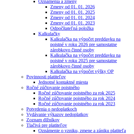
Oznámenia a zmeny
Zmeny od 01. 01. 2026
Zmeny od 01. 01. 2025
Zmeny od 01. 01. 2024
Zmeny od 01. 01. 2023
Odpočítateľná položka
Kalkulačky
Kalkulačka na výpočet preddavku na
poistné v roku 2026 pre samostatne
zárobkovo činné osoby
Kalkulačka na výpočet preddavku na
poistné v roku 2025 pre samostatne
zárobkovo činné osoby
Kalkulačka na výpočet výšky OP
Povinnosti platiteľov
Jednotné kontaktné miesta
Ročné zúčtovanie poistného
Ročné zúčtovanie poistného za rok 2025
Ročné zúčtovanie poistného za rok 2024
Ročné zúčtovanie poistného za rok 2023
Potvrdenia o nedoplatkoch
Vydávanie výkazov nedoplatkov
Zoznam dlžníkov
Tlačivá pre platiteľov
Oznámenie o vzniku, zmene a zániku platiteľa