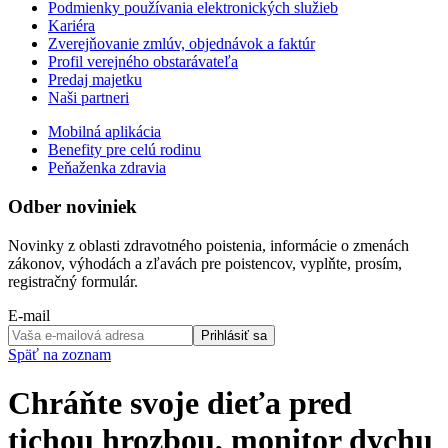
Podmienky používania elektronických služieb
Kariéra
Zverejňovanie zmlúv, objednávok a faktúr
Profil verejného obstarávateľa
Predaj majetku
Naši partneri
Mobilná aplikácia
Benefity pre celú rodinu
Peňaženka zdravia
Odber noviniek
Novinky z oblasti zdravotného poistenia, informácie o zmenách
zákonov, výhodách a zľavách pre poistencov, vyplňte, prosím,
registračný formulár.
E-mail
Prihlásiť sa
Späť na zoznam
Chráňte svoje dieťa pred
tichou hrozbou, monitor dychu