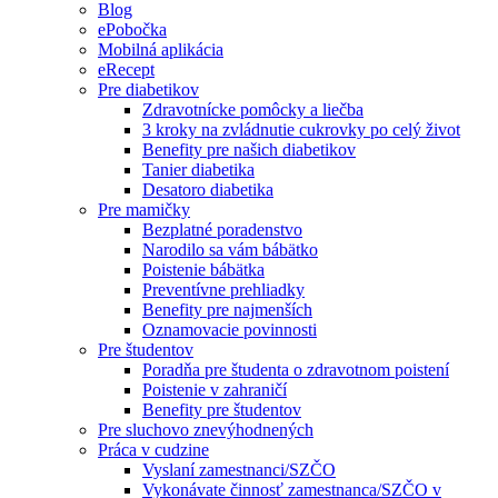
Blog
ePobočka
Mobilná aplikácia
eRecept
Pre diabetikov
Zdravotnícke pomôcky a liečba
3 kroky na zvládnutie cukrovky po celý život
Benefity pre našich diabetikov
Tanier diabetika
Desatoro diabetika
Pre mamičky
Bezplatné poradenstvo
Narodilo sa vám bábätko
Poistenie bábätka
Preventívne prehliadky
Benefity pre najmenších
Oznamovacie povinnosti
Pre študentov
Poradňa pre študenta o zdravotnom poistení
Poistenie v zahraničí
Benefity pre študentov
Pre sluchovo znevýhodnených
Práca v cudzine
Vyslaní zamestnanci/SZČO
Vykonávate činnosť zamestnanca/SZČO v