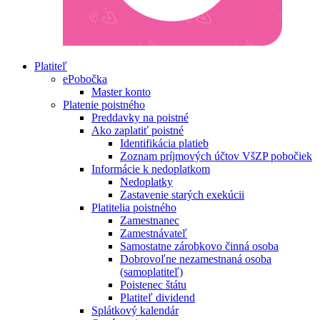
Platiteľ
ePobočka
Master konto
Platenie poistného
Preddavky na poistné
Ako zaplatiť poistné
Identifikácia platieb
Zoznam príjmových účtov VšZP pobočiek
Informácie k nedoplatkom
Nedoplatky
Zastavenie starých exekúcii
Platitelia poistného
Zamestnanec
Zamestnávateľ
Samostatne zárobkovo činná osoba
Dobrovoľne nezamestnaná osoba
(samoplatiteľ)
Poistenec štátu
Platiteľ dividend
Splátkový kalendár