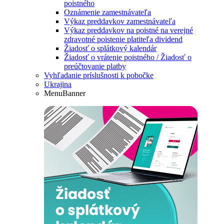
poistného
Oznámenie zamestnávateľa
Výkaz preddavkov zamestnávateľa
Výkaz preddavkov na poistné na verejné
zdravotné poistenie platiteľa dividend
Žiadosť o splátkový kalendár
Žiadosť o vrátenie poistného / Žiadosť o
preúčtovanie platby
Vyhľadanie príslušnosti k pobočke
Ukrajina
MenuBanner