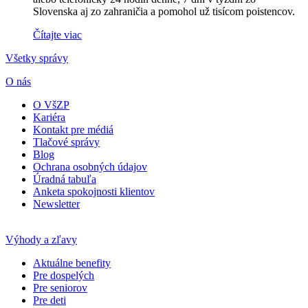
Slovenska aj zo zahraničia a pomohol už tisícom poistencov.
Čítajte viac
Všetky správy
O nás
O VšZP
Kariéra
Kontakt pre médiá
Tlačové správy
Blog
Ochrana osobných údajov
Úradná tabuľa
Anketa spokojnosti klientov
Newsletter
Výhody a zľavy
Aktuálne benefity
Pre dospelých
Pre seniorov
Pre deti