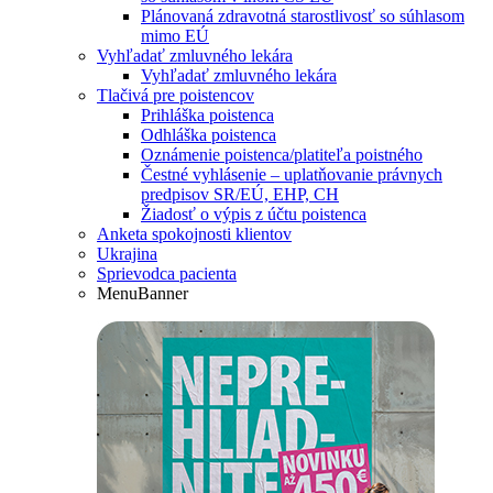
Plánovaná zdravotná starostlivosť so súhlasom
mimo EÚ
Vyhľadať zmluvného lekára
Vyhľadať zmluvného lekára
Tlačivá pre poistencov
Prihláška poistenca
Odhláška poistenca
Oznámenie poistenca/platiteľa poistného
Čestné vyhlásenie – uplatňovanie právnych
predpisov SR/EÚ, EHP, CH
Žiadosť o výpis z účtu poistenca
Anketa spokojnosti klientov
Ukrajina
Sprievodca pacienta
MenuBanner