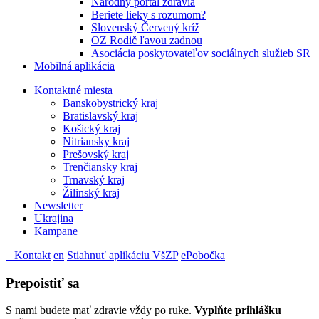
Národný portál zdravia
Beriete lieky s rozumom?
Slovenský Červený kríž
OZ Rodič ľavou zadnou
Asociácia poskytovateľov sociálnych služieb SR
Mobilná aplikácia
Kontaktné miesta
Banskobystrický kraj
Bratislavský kraj
Košický kraj
Nitriansky kraj
Prešovský kraj
Trenčiansky kraj
Trnavský kraj
Žilinský kraj
Newsletter
Ukrajina
Kampane
Kontakt
en
Stiahnuť aplikáciu VšZP
ePobočka
Prepoistiť sa
S nami budete mať zdravie vždy po ruke.
Vyplňte prihlášku