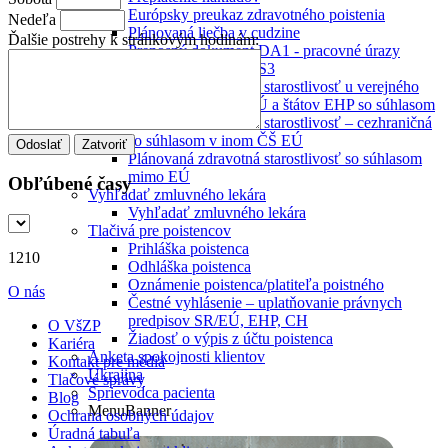
Európsky preukaz zdravotného poistenia
Nedeľa
Plánovaná liečba v cudzine
Ďalšie postrehy k stránkovým hodinám:
Prenosný dokument DA1 - pracovné úrazy
Prenosný dokument S3
Plánovaná zdravotná starostlivosť u verejného
poskytovateľa ČŠ EÚ a štátov EHP so súhlasom
Plánovaná zdravotná starostlivosť – cezhraničná
so súhlasom v inom ČŠ EÚ
Zatvoriť
Plánovaná zdravotná starostlivosť so súhlasom
mimo EÚ
Obľúbené časy
Vyhľadať zmluvného lekára
Vyhľadať zmluvného lekára
Tlačivá pre poistencov
Prihláška poistenca
1210
Odhláška poistenca
Oznámenie poistenca/platiteľa poistného
O nás
Čestné vyhlásenie – uplatňovanie právnych
predpisov SR/EÚ, EHP, CH
O VšZP
Žiadosť o výpis z účtu poistenca
Kariéra
Anketa spokojnosti klientov
Kontakt pre médiá
Ukrajina
Tlačové správy
Sprievodca pacienta
Blog
MenuBanner
Ochrana osobných údajov
Úradná tabuľa