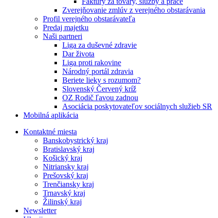
Faktúry za tovary, služby a práce
Zverejňovanie zmlúv z verejného obstarávania
Profil verejného obstarávateľa
Predaj majetku
Naši partneri
Liga za duševné zdravie
Dar života
Liga proti rakovine
Národný portál zdravia
Beriete lieky s rozumom?
Slovenský Červený kríž
OZ Rodič ľavou zadnou
Asociácia poskytovateľov sociálnych služieb SR
Mobilná aplikácia
Kontaktné miesta
Banskobystrický kraj
Bratislavský kraj
Košický kraj
Nitriansky kraj
Prešovský kraj
Trenčiansky kraj
Trnavský kraj
Žilinský kraj
Newsletter