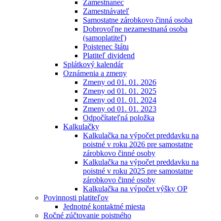
Zamestnanec
Zamestnávateľ
Samostatne zárobkovo činná osoba
Dobrovoľne nezamestnaná osoba
(samoplatiteľ)
Poistenec štátu
Platiteľ dividend
Splátkový kalendár
Oznámenia a zmeny
Zmeny od 01. 01. 2026
Zmeny od 01. 01. 2025
Zmeny od 01. 01. 2024
Zmeny od 01. 01. 2023
Odpočítateľná položka
Kalkulačky
Kalkulačka na výpočet preddavku na
poistné v roku 2026 pre samostatne
zárobkovo činné osoby
Kalkulačka na výpočet preddavku na
poistné v roku 2025 pre samostatne
zárobkovo činné osoby
Kalkulačka na výpočet výšky OP
Povinnosti platiteľov
Jednotné kontaktné miesta
Ročné zúčtovanie poistného