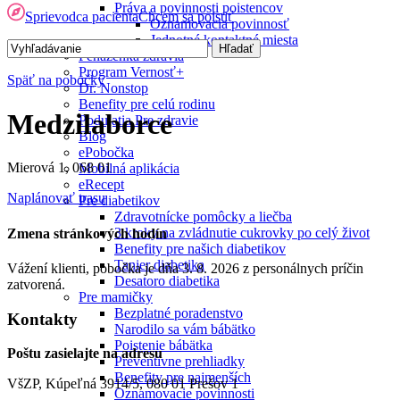
Práva a povinnosti poistencov
Sprievodca pacienta
Chcem sa poistiť
Oznamovacia povinnosť
Jednotné kontaktné miesta
Peňaženka zdravia
Program Vernosť+
Späť na pobočky
Dr. Nonstop
Benefity pre celú rodinu
Medzilaborce
Podujatia Pre zdravie
Blog
ePobočka
Mierová 1, 068 01
Mobilná aplikácia
eRecept
Naplánovať trasu
Pre diabetikov
Zdravotnícke pomôcky a liečba
3 kroky na zvládnutie cukrovky po celý život
Zmena stránkových hodín
Benefity pre našich diabetikov
Tanier diabetika
Vážení klienti, pobočka je dňa 3. 8. 2026 z personálnych príčin
Desatoro diabetika
zatvorená.
Pre mamičky
Bezplatné poradenstvo
Kontakty
Narodilo sa vám bábätko
Poistenie bábätka
Poštu zasielajte na adresu
Preventívne prehliadky
Benefity pre najmenších
VšZP, Kúpeľná 3914/5, 080 01 Prešov 1
Oznamovacie povinnosti