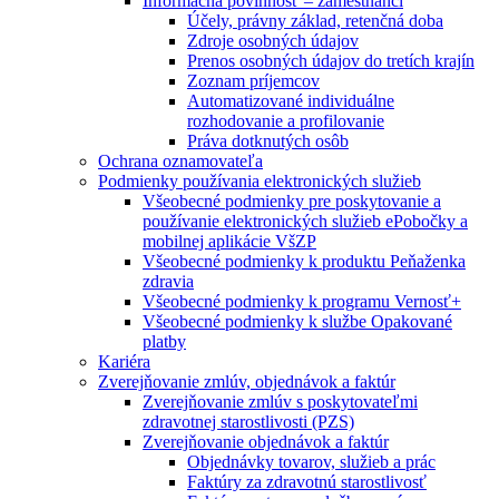
Informačná povinnosť – zamestnanci
Účely, právny základ, retenčná doba
Zdroje osobných údajov
Prenos osobných údajov do tretích krajín
Zoznam príjemcov
Automatizované individuálne
rozhodovanie a profilovanie
Práva dotknutých osôb
Ochrana oznamovateľa
Podmienky používania elektronických služieb
Všeobecné podmienky pre poskytovanie a
používanie elektronických služieb ePobočky a
mobilnej aplikácie VšZP
Všeobecné podmienky k produktu Peňaženka
zdravia
Všeobecné podmienky k programu Vernosť+
Všeobecné podmienky k službe Opakované
platby
Kariéra
Zverejňovanie zmlúv, objednávok a faktúr
Zverejňovanie zmlúv s poskytovateľmi
zdravotnej starostlivosti (PZS)
Zverejňovanie objednávok a faktúr
Objednávky tovarov, služieb a prác
Faktúry za zdravotnú starostlivosť