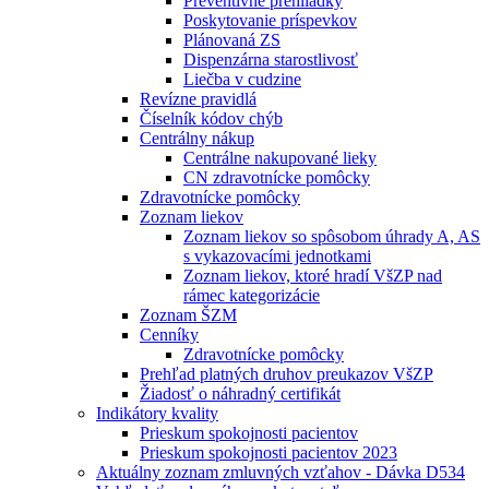
Preventívne prehliadky
Poskytovanie príspevkov
Plánovaná ZS
Dispenzárna starostlivosť
Liečba v cudzine
Revízne pravidlá
Číselník kódov chýb
Centrálny nákup
Centrálne nakupované lieky
CN zdravotnícke pomôcky
Zdravotnícke pomôcky
Zoznam liekov
Zoznam liekov so spôsobom úhrady A, AS
s vykazovacími jednotkami
Zoznam liekov, ktoré hradí VšZP nad
rámec kategorizácie
Zoznam ŠZM
Cenníky
Zdravotnícke pomôcky
Prehľad platných druhov preukazov VšZP
Žiadosť o náhradný certifikát
Indikátory kvality
Prieskum spokojnosti pacientov
Prieskum spokojnosti pacientov 2023
Aktuálny zoznam zmluvných vzťahov - Dávka D534