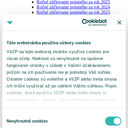
Ročné zúčtovanie poistného za rok 2025
Ročné zúčtovanie poistného za rok 2024
Ročné zúčtovanie poistného za rok 2023
Potvrdenia o nedoplatkoch
Vydávanie výkazov nedoplatkov
Zoznam dlžníkov
Tlačivá pre platiteľov
Oznámenie o vzniku, zmene a zániku platiteľa
Táto webstránka používa súbory cookies
poistného
Oznámenie zamestnávateľa
VšZP na tejto webovej stránke využíva cookies pre
Výkaz preddavkov zamestnávateľa
rôzne účely. Niektoré sú nevyhnutné na správne
Výkaz preddavkov na poistné na verejné
zdravotné poistenie platiteľa dividend
fungovanie stránky v súlade s Vašimi očakávaniami,
Žiadosť o splátkový kalendár
pričom na ich používanie nie je potrebný Váš súhlas.
Žiadosť o vrátenie poistného / Žiadosť o
Ostatné cookies sú voliteľné a VšZP alebo tretia strana
preúčtovanie platby
Vyhľadanie príslušnosti k pobočke
ich môže využívať až po udelení Vášho súhlasu. Popis
Ukrajina
cookies, ktoré používa VšZP alebo tretie strany si
MenuBanner
môžete pozrieť v detaile. Vaše preferencie týkajúce sa
cookies môžete kedykoľvek zmeniť cez odkaz uvedený
na tejto
stránke
.
Výber
Nevyhnutné cookies
súhlasu