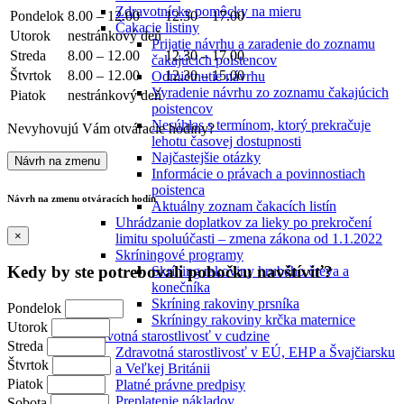
Zdravotnícke pomôcky na mieru
Pondelok
8.00 – 12.00
12.30 – 17.00
Čakacie listiny
Utorok
nestránkový deň
Prijatie návrhu a zaradenie do zoznamu
Streda
8.00 – 12.00
12.30 – 17.00
čakajúcich poistencov
Štvrtok
8.00 – 12.00
12.30 – 15.00
Odmietnutie návrhu
Vyradenie návrhu zo zoznamu čakajúcich
Piatok
nestránkový deň
poistencov
Nesúhlas s termínom, ktorý prekračuje
Nevyhovujú Vám otváracie hodiny?
lehotu časovej dostupnosti
Najčastejšie otázky
Návrh na zmenu
Informácie o právach a povinnostiach
poistenca
Návrh na zmenu otváracích hodín
Aktuálny zoznam čakacích listín
Uhrádzanie doplatkov za lieky po prekročení
×
limitu spoluúčasti – zmena zákona od 1.1.2022
Skríningové programy
Kedy by ste potrebovali pobočku navštíviť?
Skríning rakoviny hrubého čreva a
konečníka
Skríning rakoviny prsníka
Pondelok
Skríningy rakoviny krčka maternice
Utorok
Zdravotná starostlivosť v cudzine
Streda
Zdravotná starostlivosť v EÚ, EHP a Švajčiarsku
Štvrtok
a Veľkej Británii
Piatok
Platné právne predpisy
Preplatenie nákladov
Sobota