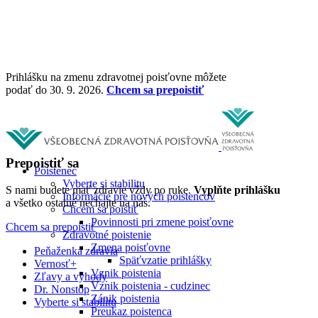
Prihlášku na zmenu zdravotnej poisťovne môžete
podať do 30. 9. 2026.
Chcem sa prepoistiť
Prepoistiť sa
Poistenec
Vyberte si stabilitu
S nami budete mať zdravie vždy po ruke.
Vyplňte prihlášku
Informácie pre nových poistencov
a všetko ostatné nechajte na nás.
Chcem sa poistiť
Povinnosti pri zmene poisťovne
Chcem sa prepoistiť
Zdravotné poistenie
Zmena poisťovne
Peňaženka zdravia
Späťvzatie prihlášky
Vernosť+
Vznik poistenia
Zľavy a výhody
Vznik poistenia - cudzinec
Dr. Nonstop
Zánik poistenia
Vyberte si stabilitu
Preukaz poistenca