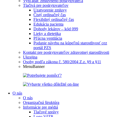
Vyhľadať zmluvného poskytovateľa
Tlačivá pre poskytovateľov
Uzatvorenie zmluvy
Čistý ordinačný čas
Flexibilný ordinačný čas
Edukácia pacienta
Dohody lekárov – kód 099
Lieky a dietetika
Pľúcna ventilácia
Podanie návrhu na kúpeľnú starostlivosť cez
portál PZS
Kontakt pre poskytovateľov zdravotnej starostlivosti
Ukrajina
Osoby podľa zákona č. 580/2004 Z.z. §9 a §11
MenuBanner
O nás
O nás
Organizačná štruktúra
Informácie pre médiá
Tlačové správy
Logo VšZP