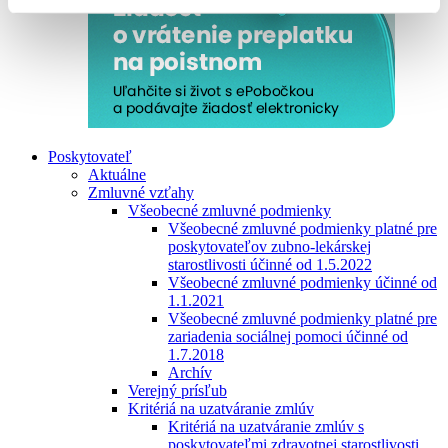
Poskytovateľ
Aktuálne
Zmluvné vzťahy
Všeobecné zmluvné podmienky
Všeobecné zmluvné podmienky platné pre
poskytovateľov zubno-lekárskej
starostlivosti účinné od 1.5.2022
Všeobecné zmluvné podmienky účinné od
1.1.2021
Všeobecné zmluvné podmienky platné pre
zariadenia sociálnej pomoci účinné od
1.7.2018
Archív
Verejný prísľub
Kritériá na uzatváranie zmlúv
Kritériá na uzatváranie zmlúv s
poskytovateľmi zdravotnej starostlivosti