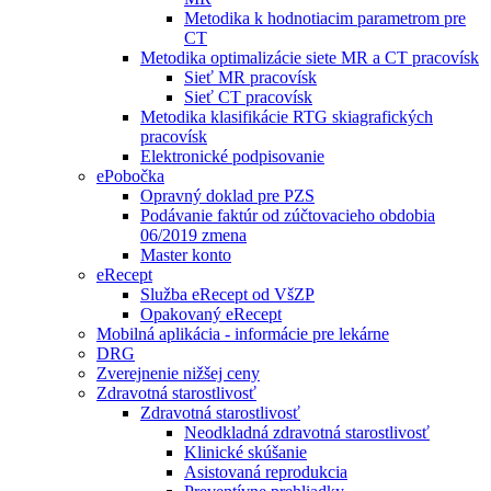
Metodika k hodnotiacim parametrom pre
CT
Metodika optimalizácie siete MR a CT pracovísk
Sieť MR pracovísk
Sieť CT pracovísk
Metodika klasifikácie RTG skiagrafických
pracovísk
Elektronické podpisovanie
ePobočka
Opravný doklad pre PZS
Podávanie faktúr od zúčtovacieho obdobia
06/2019 zmena
Master konto
eRecept
Služba eRecept od VšZP
Opakovaný eRecept
Mobilná aplikácia - informácie pre lekárne
DRG
Zverejnenie nižšej ceny
Zdravotná starostlivosť
Zdravotná starostlivosť
Neodkladná zdravotná starostlivosť
Klinické skúšanie
Asistovaná reprodukcia