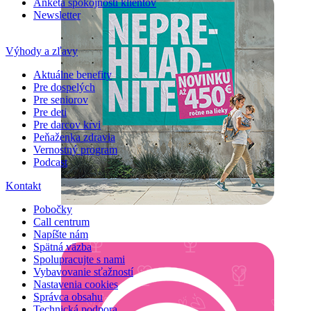
Anketa spokojnosti klientov
Newsletter
Výhody a zľavy
Aktuálne benefity
Pre dospelých
Pre seniorov
Pre deti
Pre darcov krvi
Peňaženka zdravia
Vernostný program
Podcast
Kontakt
Pobočky
Call centrum
Napíšte nám
Spätná väzba
Spolupracujte s nami
Vybavovanie sťažností
Nastavenia cookies
Správca obsahu
Technická podpora