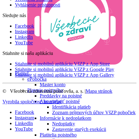
Vyhlásenie prístupnosti
Sledujte nás
Facebook
Instagram
LinkedIn
YouTube
Stiahnite si našu aplikáciu
Stiahnite si mobilnú aplikáciu VšZP z App Store
Stiahnite si mobilnú aplikáciu VšZP z Google Play
Platiteľ
Stiahnite si mobilnú aplikáciu VšZP z App Gallery
ePobočka
Master konto
Platenie poistného
©
Všeobecná zdravotná poisťovňa, a. s.
|
Mapa stránok
Preddavky na poistné
Ako zaplatiť poistné
Vyrobila spoločnosť
InterWay
Identifikácia platieb
Facebook
Zoznam príjmových účtov VšZP pobočiek
Instagram
Informácie k nedoplatkom
LinkedIn
Nedoplatky
YouTube
Zastavenie starých exekúcii
Platitelia poistného