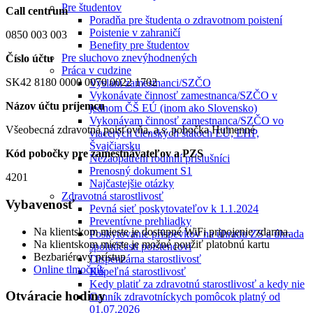
Pre študentov
Call centrum
Poradňa pre študenta o zdravotnom poistení
Poistenie v zahraničí
0850 003 003
Benefity pre študentov
Pre sluchovo znevýhodnených
Číslo účtu
Práca v cudzine
SK42 8180 0000 0070 0022 1702
Vyslaní zamestnanci/SZČO
Vykonávate činnosť zamestnanca/SZČO v
Názov účtu príjemcu
jednom ČŠ EÚ (inom ako Slovensko)
Vykonávam činnosť zamestnanca/SZČO vo
Všeobecná zdravotná poisťovňa, a.s. pobočka Humenné
viacerých členských štátoch EÚ, EHP,
Švajčiarsku
Kód pobočky pre zamestnávateľov a PZS
Nezaopatrení rodinní príslušníci
Prenosný dokument S1
4201
Najčastejšie otázky
Zdravotná starostlivosť
Vybavenosť
Pevná sieť poskytovateľov k 1.1.2024
Preventívne prehliadky
Na klientskom mieste je dostupné WiFi pripojenie zdarma.
Poskytovanie príspevkov na úhradu ZS a úhrada
Na klientskom mieste je možné použiť platobnú kartu
spoluúčasti poistencovi
Bezbariérový prístup
Dispenzárna starostlivosť
Online tlmočník
Kúpeľná starostlivosť
Kedy platiť za zdravotnú starostlivosť a kedy nie
Otváracie hodiny
Cenník zdravotníckych pomôcok platný od
01.07.2026