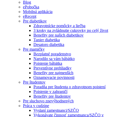
Blog
ePobočka
Mobilná aplikácia
eRecept
Pre diabetikov
Zdravotnícke pomôcky a liečba
3 kroky na zvládnutie cukrovky po celý život
Benefity pre našich diabetikov
Tanier diabetika
Desatoro diabetika
Pre mamičky
Bezplatné poradenstvo
Narodilo sa vám bábätko
Poistenie bábätka
Preventívne prehliadky
Benefity pre najmenších
Oznamovacie povinnosti
Pre študentov
Poradňa pre študenta o zdravotnom poistení
Poistenie v zahraničí
Benefity pre študentov
Pre sluchovo znevýhodnených
Práca v cudzine
Vyslaní zamestnanci/SZČO
Vykonávate činnosť zamestnanca/SZČO v