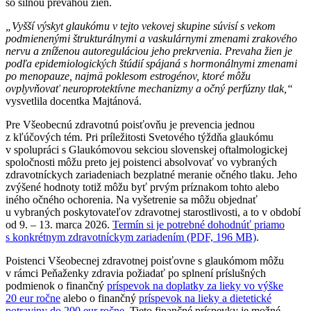
so silnou prevahou žien.
„Vyšší výskyt glaukómu v tejto vekovej skupine súvisí s vekom
podmienenými štrukturálnymi a vaskulárnymi zmenami zrakového
nervu a zníženou autoreguláciou jeho prekrvenia. Prevaha žien je
podľa epidemiologických štúdií spájaná s hormonálnymi zmenami
po menopauze, najmä poklesom estrogénov, ktoré môžu
ovplyvňovať neuroprotektívne mechanizmy a očný perfúzny tlak,“
vysvetlila docentka Majtánová.
Pre Všeobecnú zdravotnú poisťovňu je prevencia jednou
z kľúčových tém. Pri príležitosti Svetového týždňa glaukómu
v spolupráci s Glaukómovou sekciou slovenskej oftalmologickej
spoločnosti môžu preto jej poistenci absolvovať vo vybraných
zdravotníckych zariadeniach bezplatné meranie očného tlaku. Jeho
zvýšené hodnoty totiž môžu byť prvým príznakom tohto alebo
iného očného ochorenia. Na vyšetrenie sa môžu objednať
u vybraných poskytovateľov zdravotnej starostlivosti, a to v období
od 9. – 13. marca 2026.
Termín si je potrebné dohodnúť priamo
s konkrétnym zdravotníckym zariadením (PDF, 196 MB)
.
Poistenci Všeobecnej zdravotnej poisťovne s glaukómom môžu
v rámci Peňaženky zdravia požiadať po splnení príslušných
podmienok o finančný
príspevok na doplatky za lieky vo výške
20 eur ročne
alebo o finančný
príspevok na lieky a dietetické
potraviny do 200 eur ročne
. Tieto finančné príspevky je možné