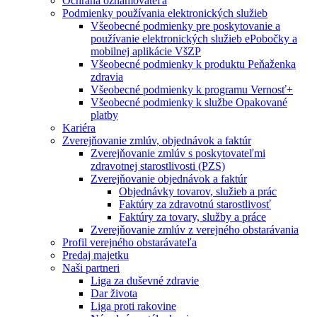
Ochrana oznamovateľa
Podmienky používania elektronických služieb
Všeobecné podmienky pre poskytovanie a
používanie elektronických služieb ePobočky a
mobilnej aplikácie VšZP
Všeobecné podmienky k produktu Peňaženka
zdravia
Všeobecné podmienky k programu Vernosť+
Všeobecné podmienky k službe Opakované
platby
Kariéra
Zverejňovanie zmlúv, objednávok a faktúr
Zverejňovanie zmlúv s poskytovateľmi
zdravotnej starostlivosti (PZS)
Zverejňovanie objednávok a faktúr
Objednávky tovarov, služieb a prác
Faktúry za zdravotnú starostlivosť
Faktúry za tovary, služby a práce
Zverejňovanie zmlúv z verejného obstarávania
Profil verejného obstarávateľa
Predaj majetku
Naši partneri
Liga za duševné zdravie
Dar života
Liga proti rakovine