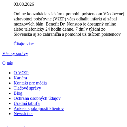
03.08.2026
Online konzultácie s lekármi pomohli poistencom Všeobecnej
zdravotnej poisťovne (VšZP) včas odhaliť infarkt aj zápal
mozgových blán. Benefit Dr. Nonstop je dostupný online
alebo telefonicky 24 hodín denne, 7 dní v týždni zo
Slovenska aj zo zahraničia a pomohol už tisícom poistencov.
Čítajte viac
Všetky správy
O nás
O VšZP
Kariéra
Kontakt pre médiá
Tlačové správy
Blog
Ochrana osobných údajov
Úradná tabuľa
Anketa spokojnosti klientov
Newsletter