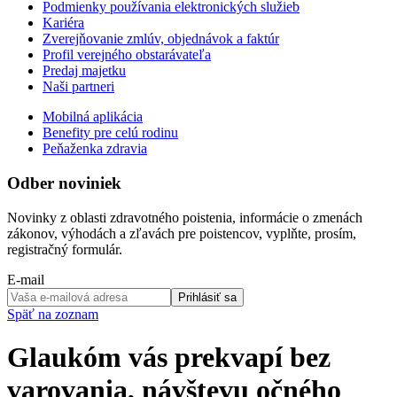
Podmienky používania elektronických služieb
Kariéra
Zverejňovanie zmlúv, objednávok a faktúr
Profil verejného obstarávateľa
Predaj majetku
Naši partneri
Mobilná aplikácia
Benefity pre celú rodinu
Peňaženka zdravia
Odber noviniek
Novinky z oblasti zdravotného poistenia, informácie o zmenách
zákonov, výhodách a zľavách pre poistencov, vyplňte, prosím,
registračný formulár.
E-mail
Prihlásiť sa
Späť na zoznam
Glaukóm vás prekvapí bez
varovania, návštevu očného