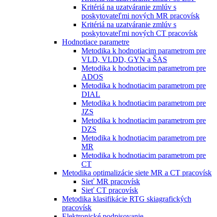
Kritériá na uzatváranie zmlúv s
poskytovateľmi nových MR pracovísk
Kritériá na uzatváranie zmlúv s
poskytovateľmi nových CT pracovísk
Hodnotiace parametre
Metodika k hodnotiacim parametrom pre
VLD, VLDD, GYN a ŠAS
Metodika k hodnotiacim parametrom pre
ADOS
Metodika k hodnotiacim parametrom pre
DIAL
Metodika k hodnotiacim parametrom pre
JZS
Metodika k hodnotiacim parametrom pre
DZS
Metodika k hodnotiacim parametrom pre
MR
Metodika k hodnotiacim parametrom pre
CT
Metodika optimalizácie siete MR a CT pracovísk
Sieť MR pracovísk
Sieť CT pracovísk
Metodika klasifikácie RTG skiagrafických
pracovísk
Elektronické podpisovanie