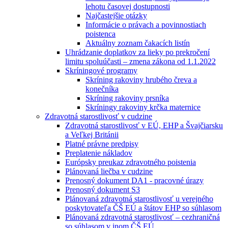
lehotu časovej dostupnosti
Najčastejšie otázky
Informácie o právach a povinnostiach
poistenca
Aktuálny zoznam čakacích listín
Uhrádzanie doplatkov za lieky po prekročení
limitu spoluúčasti – zmena zákona od 1.1.2022
Skríningové programy
Skríning rakoviny hrubého čreva a
konečníka
Skríning rakoviny prsníka
Skríningy rakoviny krčka maternice
Zdravotná starostlivosť v cudzine
Zdravotná starostlivosť v EÚ, EHP a Švajčiarsku
a Veľkej Británii
Platné právne predpisy
Preplatenie nákladov
Európsky preukaz zdravotného poistenia
Plánovaná liečba v cudzine
Prenosný dokument DA1 - pracovné úrazy
Prenosný dokument S3
Plánovaná zdravotná starostlivosť u verejného
poskytovateľa ČŠ EÚ a štátov EHP so súhlasom
Plánovaná zdravotná starostlivosť – cezhraničná
so súhlasom v inom ČŠ EÚ