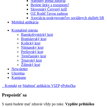
Národný portál zdravia
Beriete lieky s rozumom?
Slovenský Červený kríž
OZ Rodič ľavou zadnou
Asociácia poskytovateľov sociálnych služieb SR
Mobilná aplikácia
Kontaktné miesta
Banskobystrický kraj
Bratislavský kraj
Košický kraj
Nitriansky kraj
Prešovský kraj
Trenčiansky kraj
Trnavský kraj
Žilinský kraj
Newsletter
Ukrajina
Kampane
Kontakt
en
Stiahnuť aplikáciu VšZP
ePobočka
Prepoistiť sa
S nami budete mať zdravie vždy po ruke.
Vyplňte prihlášku