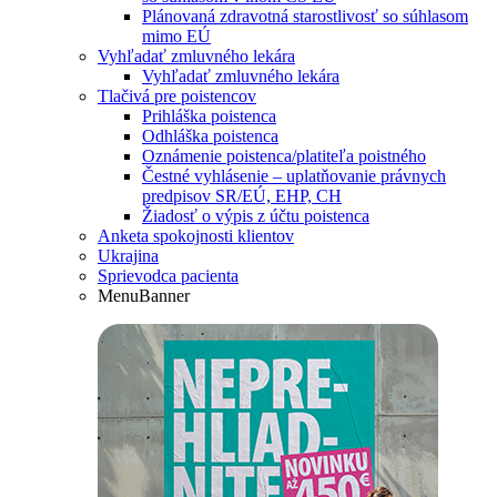
Plánovaná zdravotná starostlivosť so súhlasom
mimo EÚ
Vyhľadať zmluvného lekára
Vyhľadať zmluvného lekára
Tlačivá pre poistencov
Prihláška poistenca
Odhláška poistenca
Oznámenie poistenca/platiteľa poistného
Čestné vyhlásenie – uplatňovanie právnych
predpisov SR/EÚ, EHP, CH
Žiadosť o výpis z účtu poistenca
Anketa spokojnosti klientov
Ukrajina
Sprievodca pacienta
MenuBanner