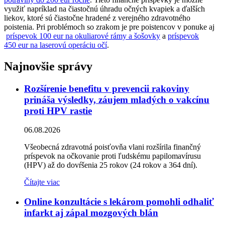
využiť napríklad na čiastočnú úhradu očných kvapiek a ďalších
liekov, ktoré sú čiastočne hradené z verejného zdravotného
poistenia. Pri problémoch so zrakom je pre poistencov v ponuke aj
príspevok 100 eur na okuliarové rámy a šošovky
a
príspevok
450 eur na laserovú operáciu očí
.
Najnovšie správy
Rozšírenie benefitu v prevencii rakoviny
prináša výsledky, záujem mladých o vakcínu
proti HPV rastie
06.08.2026
Všeobecná zdravotná poisťovňa vlani rozšírila finančný
príspevok na očkovanie proti ľudskému papilomavírusu
(HPV) až do dovŕšenia 25 rokov (24 rokov a 364 dní).
Čítajte viac
Online konzultácie s lekárom pomohli odhaliť
infarkt aj zápal mozgových blán