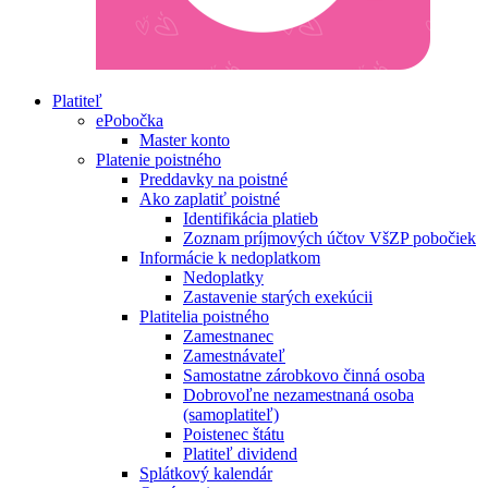
Platiteľ
ePobočka
Master konto
Platenie poistného
Preddavky na poistné
Ako zaplatiť poistné
Identifikácia platieb
Zoznam príjmových účtov VšZP pobočiek
Informácie k nedoplatkom
Nedoplatky
Zastavenie starých exekúcii
Platitelia poistného
Zamestnanec
Zamestnávateľ
Samostatne zárobkovo činná osoba
Dobrovoľne nezamestnaná osoba
(samoplatiteľ)
Poistenec štátu
Platiteľ dividend
Splátkový kalendár