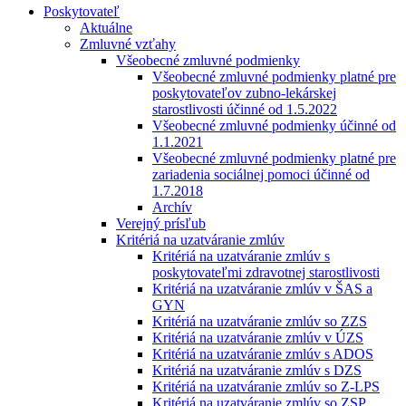
Poskytovateľ
Aktuálne
Zmluvné vzťahy
Všeobecné zmluvné podmienky
Všeobecné zmluvné podmienky platné pre
poskytovateľov zubno-lekárskej
starostlivosti účinné od 1.5.2022
Všeobecné zmluvné podmienky účinné od
1.1.2021
Všeobecné zmluvné podmienky platné pre
zariadenia sociálnej pomoci účinné od
1.7.2018
Archív
Verejný prísľub
Kritériá na uzatváranie zmlúv
Kritériá na uzatváranie zmlúv s
poskytovateľmi zdravotnej starostlivosti
Kritériá na uzatváranie zmlúv v ŠAS a
GYN
Kritériá na uzatváranie zmlúv so ZZS
Kritériá na uzatváranie zmlúv v ÚZS
Kritériá na uzatváranie zmlúv s ADOS
Kritériá na uzatváranie zmlúv s DZS
Kritériá na uzatváranie zmlúv so Z-LPS
Kritériá na uzatváranie zmlúv so ZSP