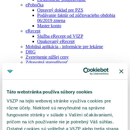
ePobočka
Opravný doklad pre PZS
Podávanie faktúr od zúčtovacieho obdobia
06/2019 zmena
Master konto
eRecept
Služba eRecept od VšZP
Opakovaný eRecept
Mobilná aplikácia - informácie pre lekárne
DRG
Zverejnenie nižšej ceny
Zdravotná starostlivosť
Zdravotná starostlivosť
Neodkladná zdravotná starostlivosť
Klinické skúšanie
Asistovaná reprodukcia
Preventívne prehliadky
Táto webstránka používa súbory cookies
Poskytovanie príspevkov
Plánovaná ZS
VšZP na tejto webovej stránke využíva cookies pre
Dispenzárna starostlivosť
rôzne účely. Niektoré sú nevyhnutné na správne
Liečba v cudzine
Revízne pravidlá
fungovanie stránky v súlade s Vašimi očakávaniami,
Číselník kódov chýb
pričom na ich používanie nie je potrebný Váš súhlas.
Centrálny nákup
Ostatné cookies sú voliteľné a VšZP alebo tretia strana