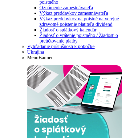
poistného
Oznámenie zamestnávateľa
Výkaz preddavkov zamestnávateľa
Výkaz preddavkov na poistné na verejné
zdravotné poistenie platiteľa dividend
Žiadosť o splátkový kalendár
Žiadosť o vrátenie poistného / Žiadosť o
preúčtovanie platby
Vyhľadanie príslušnosti k pobočke
Ukrajina
MenuBanner