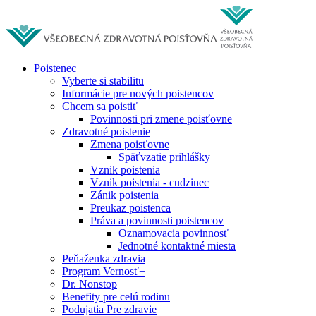
Poistenec
Vyberte si stabilitu
Informácie pre nových poistencov
Chcem sa poistiť
Povinnosti pri zmene poisťovne
Zdravotné poistenie
Zmena poisťovne
Späťvzatie prihlášky
Vznik poistenia
Vznik poistenia - cudzinec
Zánik poistenia
Preukaz poistenca
Práva a povinnosti poistencov
Oznamovacia povinnosť
Jednotné kontaktné miesta
Peňaženka zdravia
Program Vernosť+
Dr. Nonstop
Benefity pre celú rodinu
Podujatia Pre zdravie