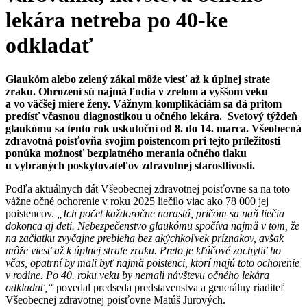
lekára netreba po 40-ke
odkladať
Glaukóm alebo zelený zákal môže viesť až k úplnej strate
zraku. Ohrození sú najmä ľudia v zrelom a vyššom veku
a vo väčšej miere ženy. Vážnym komplikáciám sa dá pritom
predísť včasnou diagnostikou u očného lekára. Svetový týždeň
glaukómu sa tento rok uskutoční od 8. do 14. marca. Všeobecná
zdravotná poisťovňa svojim poistencom pri tejto príležitosti
ponúka možnosť bezplatného merania očného tlaku
u vybraných poskytovateľov zdravotnej starostlivosti.
Podľa aktuálnych dát Všeobecnej zdravotnej poisťovne sa na toto
vážne očné ochorenie v roku 2025 liečilo viac ako 78 000 jej
poistencov.
„Ich počet každoročne narastá, pričom sa naň liečia
dokonca aj deti. Nebezpečenstvo glaukómu spočíva najmä v tom, že
na začiatku zvyčajne prebieha bez akýchkoľvek príznakov, avšak
môže viesť až k úplnej strate zraku. Preto je kľúčové zachytiť ho
včas, opatrní by mali byť najmä poistenci, ktorí majú toto ochorenie
v rodine. Po 40. roku veku by nemali návštevu očného lekára
odkladať,“
povedal predseda predstavenstva a generálny riaditeľ
Všeobecnej zdravotnej poisťovne Matúš Jurových.