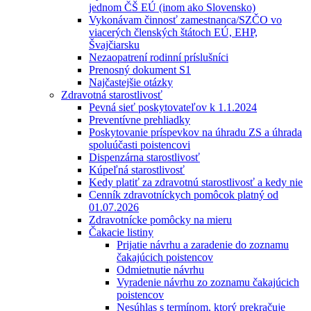
jednom ČŠ EÚ (inom ako Slovensko)
Vykonávam činnosť zamestnanca/SZČO vo
viacerých členských štátoch EÚ, EHP,
Švajčiarsku
Nezaopatrení rodinní príslušníci
Prenosný dokument S1
Najčastejšie otázky
Zdravotná starostlivosť
Pevná sieť poskytovateľov k 1.1.2024
Preventívne prehliadky
Poskytovanie príspevkov na úhradu ZS a úhrada
spoluúčasti poistencovi
Dispenzárna starostlivosť
Kúpeľná starostlivosť
Kedy platiť za zdravotnú starostlivosť a kedy nie
Cenník zdravotníckych pomôcok platný od
01.07.2026
Zdravotnícke pomôcky na mieru
Čakacie listiny
Prijatie návrhu a zaradenie do zoznamu
čakajúcich poistencov
Odmietnutie návrhu
Vyradenie návrhu zo zoznamu čakajúcich
poistencov
Nesúhlas s termínom, ktorý prekračuje