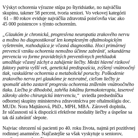
Výskyt ochorenia výrazne stúpa po štyridsiatke, no najväčšiu
skupinu, takmer 58 percent, tvoria seniori. Vo vekovej kategórii
61 – 80 rokov eviduje najväčšia zdravotná poisťovňa viac ako
45 000 poistencov s týmto ochorením.
„Glaukóm je chronická, progresívna neuropatia zrakového nervu
a možno ho diagnostikovať len komplexným oftalmologickým
vyšetrením, rozhodujúca je včasná diagnostika. Hoci primárnej
prevencii vzniku ochorenia nemožno účinne zabrániť, sekundárna
prevencia vo forme pravidelných preventívnych prehliadok
umožňuje včasný záchyt a zahájenie liečby. Medzi hlavné rizikové
faktory patria vyšší vek, genetická predispozícia, zvýšený vnútroočný
tlak, vaskulárne ochorenia a metabolické poruchy. Poškodenie
zrakového nervu pri glaukóme je nezvratné, cieľom liečby je
spomaliť alebo zastaviť progresiu ochorenia znížením vnútroočného
tlaku. Liečba je dlhodobá, zahŕňa lokálnu farmakoterapiu, laserové
zákroky alebo chirurgickú intervenciu,“
uviedla predsedníčka
odbornej skupiny ministerstva zdravotníctva pre oftalmológiu doc.
MUDr. Nora Majtánová, PhD., MPH, MBA. Zároveň doplnila,
že súčasnosti sú k dispozícii efektívne modality liečby a úspešne sa
tak dá zabrániť slepote.
Najviac ohrození sú pacienti po 40. roku života, najmä pri pozitívnej
rodinnej anamnéze. Najčastejšie sa však vyskytuje u seniorov,