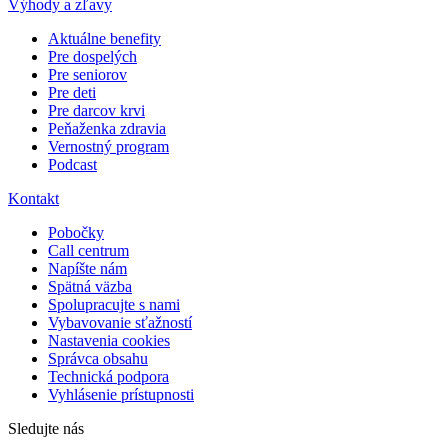
Výhody a zľavy
Aktuálne benefity
Pre dospelých
Pre seniorov
Pre deti
Pre darcov krvi
Peňaženka zdravia
Vernostný program
Podcast
Kontakt
Pobočky
Call centrum
Napíšte nám
Spätná väzba
Spolupracujte s nami
Vybavovanie sťažností
Nastavenia cookies
Správca obsahu
Technická podpora
Vyhlásenie prístupnosti
Sledujte nás