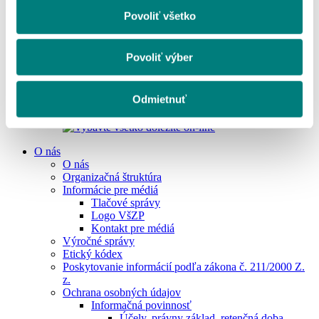
Pľúcna ventilácia
Podanie návrhu na kúpeľnú starostlivosť cez
Povoliť všetko
portál PZS
Kontakt pre poskytovateľov zdravotnej starostlivosti
Ukrajina
Povoliť výber
Osoby podľa zákona č. 580/2004 Z.z. §9 a §11
MenuBanner
Odmietnuť
O nás
O nás
Organizačná štruktúra
Informácie pre médiá
Tlačové správy
Logo VšZP
Kontakt pre médiá
Výročné správy
Etický kódex
Poskytovanie informácií podľa zákona č. 211/2000 Z.
z.
Ochrana osobných údajov
Informačná povinnosť
Účely, právny základ, retenčná doba