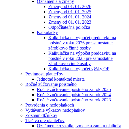
Oznámenia a zmeny
Zmeny od 01. 01. 2026
Zmeny od 01. 01. 2025
Zmeny od 01. 01. 2024
Zmeny od 01. 01. 2023
Odpočítateľná položka
Kalkulačky
Kalkulačka na výpočet preddavku na
poistné v roku 2026 pre samostatne
zárobkovo činné osoby
Kalkulačka na výpočet preddavku na
poistné v roku 2025 pre samostatne
zárobkovo činné osoby
Kalkulačka na výpočet výšky OP
Povinnosti platiteľov
Jednotné kontaktné miesta
Ročné zúčtovanie poistného
Ročné zúčtovanie poistného za rok 2025
Ročné zúčtovanie poistného za rok 2024
Ročné zúčtovanie poistného za rok 2023
Potvrdenia o nedoplatkoch
Vydávanie výkazov nedoplatkov
Zoznam dlžníkov
Tlačivá pre platiteľov
Oznámenie o vzniku, zmene a zániku platiteľa