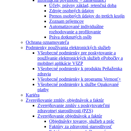
Informačná povinnosť – zamestnanci
Účely, právny základ, retenčná doba
Zdroje osobných údajov
Prenos osobných údajov do tretích krajín
Zoznam príjemcov
Automatizované individuálne
rozhodovanie a profilovanie
Práva dotknutých osôb
Ochrana oznamovateľa
Podmienky používania elektronických služieb
Všeobecné podmienky pre poskytovanie a
používanie elektronických služieb ePobočky a
mobilnej aplikácie VšZP
Všeobecné podmienky k produktu Peňaženka
zdravia
Všeobecné podmienky k programu Vernosť+
Všeobecné podmienky k službe Opakované
platby
Kariéra
Zverejňovanie zmlúv, objednávok a faktúr
Zverejňovanie zmlúv s poskytovateľmi
zdravotnej starostlivosti (PZS)
Zverejňovanie objednávok a faktúr
Objednávky tovarov, služieb a prác
Faktúry za zdravotnú starostlivosť