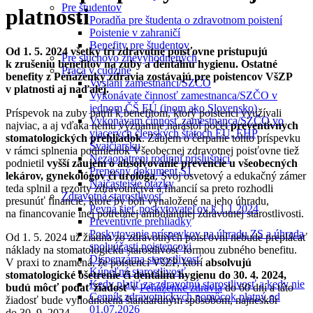
Pre študentov
platnosti
Poradňa pre študenta o zdravotnom poistení
Poistenie v zahraničí
Benefity pre študentov
Od 1. 5. 2024 všetky tri zdravotné poisťovne pristupujú
Pre sluchovo znevýhodnených
k zrušeniu benefitov na zuby a dentálnu hygienu.
Ostatné
Práca v cudzine
benefity z Peňaženky zdravia zostávajú pre poistencov VšZP
Vyslaní zamestnanci/SZČO
v platnosti aj naďalej.
Vykonávate činnosť zamestnanca/SZČO v
jednom ČŠ EÚ (inom ako Slovensko)
Príspevok na zuby patril k benefitom, ktorý poistenci využívali
Vykonávam činnosť zamestnanca/SZČO vo
najviac, a aj vďaka nemu významne narástol počet
preventívnych
viacerých členských štátoch EÚ, EHP,
stomatologických prehliadok
. Záujem o čerpanie tohto príspevku
Švajčiarsku
v rámci splnenia podmienok Všeobecnej zdravotnej poisťovne tiež
Nezaopatrení rodinní príslušníci
podnietil
vyšší záujem o absolvovanie prevencie u všeobecných
Prenosný dokument S1
lekárov, gynekológov či urológa
. Svoj osvetový a edukačný zámer
Najčastejšie otázky
teda splnil a rezorty zdravotníctva a financií sa preto rozhodli
Zdravotná starostlivosť
presunúť financie, ktoré by boli vynaložené na jeho úhradu,
Pevná sieť poskytovateľov k 1.1.2024
na financovanie inej potrebnej ambulantnej zdravotnej starostlivosti.
Preventívne prehliadky
Poskytovanie príspevkov na úhradu ZS a úhrada
Od 1. 5. 2024 už žiadna zo zdravotných poisťovní nebude preplácať
spoluúčasti poistencovi
náklady na stomatologickú starostlivosť formou zubného benefitu.
Dispenzárna starostlivosť
V praxi to znamená, že poistenci VšZP, ktorí
absolvujú
Kúpeľná starostlivosť
stomatologické ošetrenie či dentálnu hygienu do 30. 4. 2024,
Kedy platiť za zdravotnú starostlivosť a kedy nie
budú môcť podať žiadosť
v
Peňaženke zdravia
do 60 dní a táto
Cenník zdravotníckych pomôcok platný od
žiadosť bude vyhodnotená štandardným spôsobom, najneskôr
01.07.2026
do 30. 9. 2024.