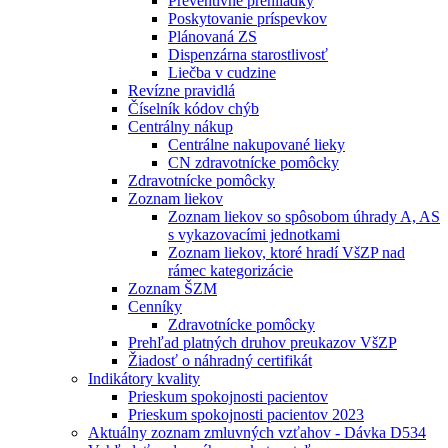
Preventívne prehliadky
Poskytovanie príspevkov
Plánovaná ZS
Dispenzárna starostlivosť
Liečba v cudzine
Revízne pravidlá
Číselník kódov chýb
Centrálny nákup
Centrálne nakupované lieky
CN zdravotnícke pomôcky
Zdravotnícke pomôcky
Zoznam liekov
Zoznam liekov so spôsobom úhrady A, AS
s vykazovacími jednotkami
Zoznam liekov, ktoré hradí VšZP nad
rámec kategorizácie
Zoznam ŠZM
Cenníky
Zdravotnícke pomôcky
Prehľad platných druhov preukazov VšZP
Žiadosť o náhradný certifikát
Indikátory kvality
Prieskum spokojnosti pacientov
Prieskum spokojnosti pacientov 2023
Aktuálny zoznam zmluvných vzťahov - Dávka D534