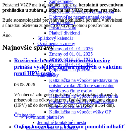
Zamestnanec
Poistenci VšZP majú aj naďalej nárok na
bezplatnú preventívnu
Zamestnávateľ
prehliadku u zubára, s ktorým má VšZP zmluvu, raz ročne.
Samostatne zárobkovo činná osoba
Dobrovoľne nezamestnaná osoba
Bude stomatologická preventívna prehliadka povinná v súvislosti
(samoplatiteľ)
s úhradou ošetrenia zubného kazu zdravotnou poisťovňou?
Poistenec štátu
Platiteľ dividend
Áno.
Splátkový kalendár
Oznámenia a zmeny
Najnovšie správy
Zmeny od 01. 01. 2026
Zmeny od 01. 01. 2025
Zmeny od 01. 01. 2024
Rozšírenie benefitu v prevencii rakoviny
Zmeny od 01. 01. 2023
prináša výsledky, záujem mladých o vakcínu
Odpočítateľná položka
proti HPV rastie
Kalkulačky
Kalkulačka na výpočet preddavku na
06.08.2026
poistné v roku 2026 pre samostatne
zárobkovo činné osoby
Všeobecná zdravotná poisťovňa vlani rozšírila finančný
Kalkulačka na výpočet preddavku na
príspevok na očkovanie proti ľudskému papilomavírusu
poistné v roku 2025 pre samostatne
(HPV) až do dovŕšenia 25 rokov (24 rokov a 364 dní).
zárobkovo činné osoby
Kalkulačka na výpočet výšky OP
Čítajte viac
Povinnosti platiteľov
Jednotné kontaktné miesta
Online konzultácie s lekárom pomohli odhaliť
Ročné zúčtovanie poistného