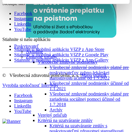
Sledujte nás
Facebook
Instagram
LinkedIn
YouTube
Stiahnite si našu aplikáciu
Poskytovateľ
Stiahnite si mobilnú aplikáciu VšZP z App Store
Aktuálne
Stiahnite si mobilnú aplikáciu VšZP z Google Play
Zmluvné vzťahy
Stiahnite si mobilnú aplikáciu VšZP z App Gallery
Všeobecné zmluvné podmienky
Všeobecné zmluvné podmienky platné pre
poskytovateľov zubno-lekárskej
©
Všeobecná zdravotná poisťovňa, a. s.
|
Mapa stránok
starostlivosti účinné od 1.5.2022
Všeobecné zmluvné podmienky účinné od
Vyrobila spoločnosť
InterWay
1.1.2021
Všeobecné zmluvné podmienky platné pre
Facebook
zariadenia sociálnej pomoci účinné od
Instagram
1.7.2018
LinkedIn
Archív
YouTube
Verejný prísľub
Kritériá na uzatváranie zmlúv
Kritériá na uzatváranie zmlúv s
poskytovateľmi zdravotnej starostlivosti