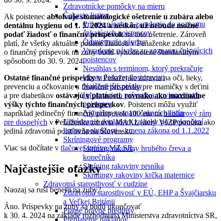
Zdravotnícke pomôcky na mieru
Čakacie listiny
Ak poistenec
absolvuje stomatologické ošetrenie u zubára alebo
Prijatie návrhu a zaradenie do zoznamu
dentálnu hygienu od 1. 5. 2024 a neskôr, už nebude možné
čakajúcich poistencov
podať žiadosť o finančný príspevok
na toto ošetrenie. Zároveň
Odmietnutie návrhu
platí, že všetky aktuálne podané žiadosti v Peňaženke zdravia
Vyradenie návrhu zo zoznamu čakajúcich
o finančný príspevok na zuby budú vyhodnotené štandardným
poistencov
spôsobom do 30. 9. 2024.
Nesúhlas s termínom, ktorý prekračuje
lehotu časovej dostupnosti
Ostatné finančné príspevky
v Peňaženke zdravia na oči, lieky,
Najčastejšie otázky
prevenciu a očkovanie a finančné príspevky pre mamičky s deťmi
Informácie o právach a povinnostiach
a pre diabetikov
ostávajú v platnosti
,
rovnako ako maximálne
poistenca
výšky týchto finančných príspevkov
. Poistenci môžu využiť
Aktuálny zoznam čakacích listín
napríklad jedinečný finančný príspevok 100 eur na
okuliarový rám
Uhrádzanie doplatkov za lieky po prekročení
pre dospelých
v Peňaženke zdravia MAXI, ktorý VšZP ponúka ako
limitu spoluúčasti – zmena zákona od 1.1.2022
jediná zdravotná poisťovňa na Slovensku.
Skríningové programy
Viac sa dočítate v
tlačovej správe MZ SR
.
Skríning rakoviny hrubého čreva a
konečníka
Skríning rakoviny prsníka
Najčastejšie otázky
Skríningy rakoviny krčka maternice
Zdravotná starostlivosť v cudzine
Naozaj sa ruší benefit na zuby?
Zdravotná starostlivosť v EÚ, EHP a Švajčiarsku
a Veľkej Británii
Áno. Príspevky na zuby sa budú ukončovať
Platné právne predpisy
k 30. 4. 2024 na základe rozhodnutia Ministerstva zdravotníctva SR,
Preplatenie nákladov