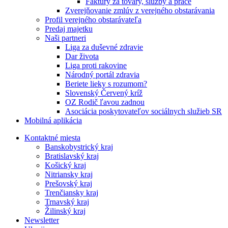
Faktúry za tovary, služby a práce
Zverejňovanie zmlúv z verejného obstarávania
Profil verejného obstarávateľa
Predaj majetku
Naši partneri
Liga za duševné zdravie
Dar života
Liga proti rakovine
Národný portál zdravia
Beriete lieky s rozumom?
Slovenský Červený kríž
OZ Rodič ľavou zadnou
Asociácia poskytovateľov sociálnych služieb SR
Mobilná aplikácia
Kontaktné miesta
Banskobystrický kraj
Bratislavský kraj
Košický kraj
Nitriansky kraj
Prešovský kraj
Trenčiansky kraj
Trnavský kraj
Žilinský kraj
Newsletter