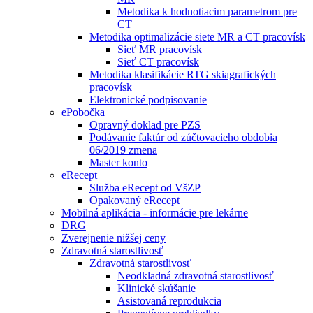
Metodika k hodnotiacim parametrom pre
CT
Metodika optimalizácie siete MR a CT pracovísk
Sieť MR pracovísk
Sieť CT pracovísk
Metodika klasifikácie RTG skiagrafických
pracovísk
Elektronické podpisovanie
ePobočka
Opravný doklad pre PZS
Podávanie faktúr od zúčtovacieho obdobia
06/2019 zmena
Master konto
eRecept
Služba eRecept od VšZP
Opakovaný eRecept
Mobilná aplikácia - informácie pre lekárne
DRG
Zverejnenie nižšej ceny
Zdravotná starostlivosť
Zdravotná starostlivosť
Neodkladná zdravotná starostlivosť
Klinické skúšanie
Asistovaná reprodukcia