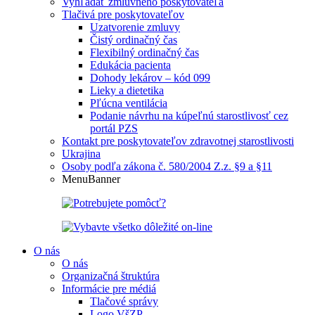
Vyhľadať zmluvného poskytovateľa
Tlačivá pre poskytovateľov
Uzatvorenie zmluvy
Čistý ordinačný čas
Flexibilný ordinačný čas
Edukácia pacienta
Dohody lekárov – kód 099
Lieky a dietetika
Pľúcna ventilácia
Podanie návrhu na kúpeľnú starostlivosť cez
portál PZS
Kontakt pre poskytovateľov zdravotnej starostlivosti
Ukrajina
Osoby podľa zákona č. 580/2004 Z.z. §9 a §11
MenuBanner
O nás
O nás
Organizačná štruktúra
Informácie pre médiá
Tlačové správy
Logo VšZP