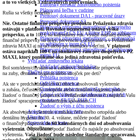
a to vo všetkých 3 zdravotných poisťovniach.
Európsky preukaz zdravotného poistenia
Plánovaná liečba v cudzine
Rušia sa všetky benefity?
Prenosný dokument DA1 - pracovné úrazy
Prenosný dokument S3
Nie. Ostatné finančné príspevky produktu Peňaženka zdravia
Plánovaná zdravotná starostlivosť u verejného
ostávajú v platnosti. Rovnako nezmenená ostáva výška
poskytovateľa ČŠ EÚ a štátov EHP so súhlasom
príspevku, a to
100 € na kalendárny rok. Využiť naďalej môžete
Plánovaná zdravotná starostlivosť – cezhraničná
finančné príspevky na lieky, prevenciu a očkovanie a v Peňaženke
so súhlasom v inom ČŠ EÚ
zdravia MAXI aj na oči alebo pre mamičky s deťmi.
V platnosti
Plánovaná zdravotná starostlivosť so súhlasom
ostáva napríklad 100 € na okuliarový rám pre dospelých v PZ
mimo EÚ
MAXI, ktorý ponúkame ako jediná zdravotná poisťovňa.
Vyhľadať zmluvného lekára
Vyhľadať zmluvného lekára
Bol som/idem/chystám sa k zubárovi. Stíham ešte príspevok
Tlačivá pre poistencov
na zuby, dentálnu hygienu alebo strojček pre deti?
Prihláška poistenca
Odhláška poistenca
Ak ste v predchádzajúcich 60 dňoch absolvovali vyšetrenie
Oznámenie poistenca/platiteľa poistného
u zubára, čeľustného ortopéda alebo dentálnu hygienu, podajte
Čestné vyhlásenie – uplatňovanie právnych
žiadosť o finančný príspevok v Peňaženke zdravia čo najskôr. Vašu
predpisov SR/EÚ, EHP, CH
žiadosť spracujeme štandardným spôsobom.
Žiadosť o výpis z účtu poistenca
Anketa spokojnosti klientov
Ak absolvujete vyšetrenie u zubára, čeľustného ortopéda alebo
Ukrajina
dentálnu hygienu do 30. 4. vrátane, môžete podať žiadosť
Sprievodca pacienta
o finančný príspevok
do 60 kalendárnych dní od absolvovania
MenuBanner
vyšetrenia.
Odporúčame podať žiadosť čo najskôr po absolvovaní
vyšetrenia.
Vaša žiadosť bude následne štandardne spracovaná,