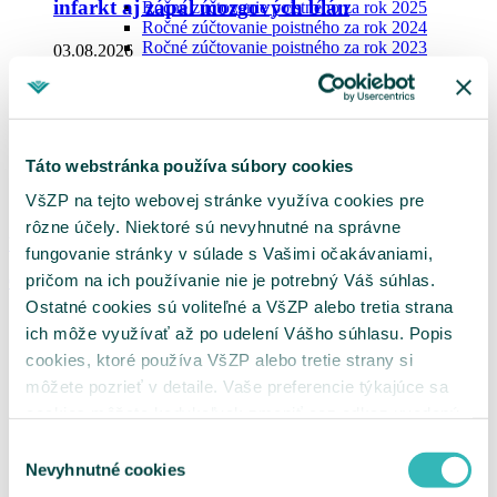
infarkt aj zápal mozgových blán
Ročné zúčtovanie poistného za rok 2025
Ročné zúčtovanie poistného za rok 2024
Ročné zúčtovanie poistného za rok 2023
03.08.2026
Potvrdenia o nedoplatkoch
Vydávanie výkazov nedoplatkov
Online konzultácie s lekármi pomohli poistencom Všeobecnej
Zoznam dlžníkov
zdravotnej poisťovne (VšZP) včas odhaliť infarkt aj zápal
Tlačivá pre platiteľov
mozgových blán. Benefit Dr. Nonstop je dostupný online
Oznámenie o vzniku, zmene a zániku platiteľa
alebo telefonicky 24 hodín denne, 7 dní v týždni zo
Táto webstránka používa súbory cookies
poistného
Slovenska aj zo zahraničia a pomohol už tisícom poistencov.
Oznámenie zamestnávateľa
VšZP na tejto webovej stránke využíva cookies pre
Čítajte viac
Výkaz preddavkov zamestnávateľa
rôzne účely. Niektoré sú nevyhnutné na správne
Výkaz preddavkov na poistné na verejné
Všetky správy
zdravotné poistenie platiteľa dividend
fungovanie stránky v súlade s Vašimi očakávaniami,
Žiadosť o splátkový kalendár
pričom na ich používanie nie je potrebný Váš súhlas.
O nás
Žiadosť o vrátenie poistného / Žiadosť o
Ostatné cookies sú voliteľné a VšZP alebo tretia strana
preúčtovanie platby
O VšZP
Vyhľadanie príslušnosti k pobočke
ich môže využívať až po udelení Vášho súhlasu. Popis
Kariéra
Ukrajina
Kontakt pre médiá
cookies, ktoré používa VšZP alebo tretie strany si
MenuBanner
Tlačové správy
môžete pozrieť v detaile. Vaše preferencie týkajúce sa
Blog
cookies môžete kedykoľvek zmeniť cez odkaz uvedený
Ochrana osobných údajov
Úradná tabuľa
na tejto
stránke
.
Výber
Anketa spokojnosti klientov
Nevyhnutné cookies
súhlasu
Newsletter