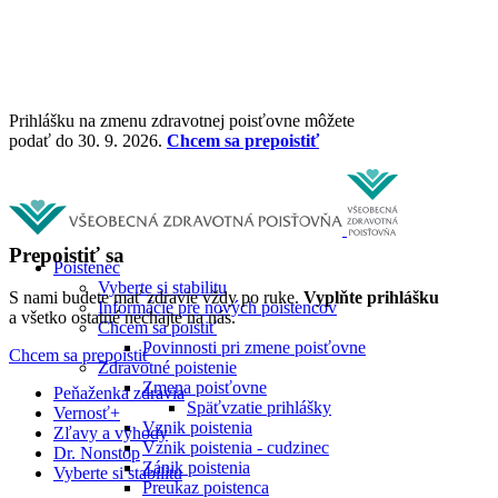
Prihlášku na zmenu zdravotnej poisťovne môžete
podať do 30. 9. 2026.
Chcem sa prepoistiť
Prepoistiť sa
Poistenec
Vyberte si stabilitu
S nami budete mať zdravie vždy po ruke.
Vyplňte prihlášku
Informácie pre nových poistencov
a všetko ostatné nechajte na nás.
Chcem sa poistiť
Povinnosti pri zmene poisťovne
Chcem sa prepoistiť
Zdravotné poistenie
Zmena poisťovne
Peňaženka zdravia
Späťvzatie prihlášky
Vernosť+
Vznik poistenia
Zľavy a výhody
Vznik poistenia - cudzinec
Dr. Nonstop
Zánik poistenia
Vyberte si stabilitu
Preukaz poistenca