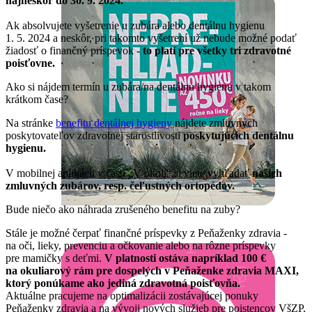
najneskôr do 30. 9. 2024.
Ak absolvujete vyšetrenie u zubára alebo dentálnu hygienu
1. 5. 2024 a neskôr, pri takomto vyšetrení už nebude možné podať
žiadosť o finančný príspevok -
to platí pre všetky tri zdravotné
poisťovne.
Ako si nájdem termín u zubára/na dentálnu hygienu v takom
krátkom čase?
Na stránke
benefitu dentálnej hygieny
nájdete zmluvných
poskytovateľov zdravotnej starostlivosti
poskytujúcich dentálnu
hygienu.
V mobilnej aplikácii v časti „V okolí“ si viete vyhľadať
našich
zmluvných zubárov, resp. čeľustných ortopédov.
Bude niečo ako náhrada zrušeného benefitu na zuby?
Stále je možné čerpať finančné príspevky z Peňaženky zdravia -
na oči, lieky, prevenciu a očkovanie alebo na rôzne príspevky
pre mamičky s deťmi.
V platnosti ostáva napríklad 100 €
na okuliarový rám pre dospelých v Peňaženke zdravia MAXI,
ktorý ponúkame ako jediná zdravotná poisťovňa.
Aktuálne pracujeme na optimalizácii zostávajúcej ponuky
Peňaženky zdravia a na vývoji nových služieb pre poistencov VšZP,