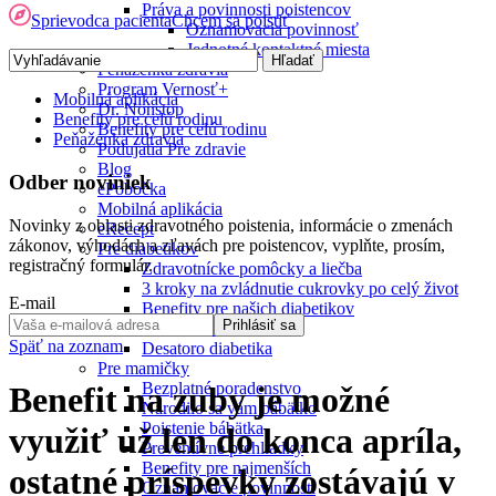
Práva a povinnosti poistencov
Sprievodca pacienta
Chcem sa poistiť
Oznamovacia povinnosť
Jednotné kontaktné miesta
Peňaženka zdravia
Program Vernosť+
Mobilná aplikácia
Dr. Nonstop
Benefity pre celú rodinu
Benefity pre celú rodinu
Peňaženka zdravia
Podujatia Pre zdravie
Blog
Odber noviniek
ePobočka
Mobilná aplikácia
Novinky z oblasti zdravotného poistenia, informácie o zmenách
eRecept
zákonov, výhodách a zľavách pre poistencov, vyplňte, prosím,
Pre diabetikov
registračný formulár.
Zdravotnícke pomôcky a liečba
3 kroky na zvládnutie cukrovky po celý život
E-mail
Benefity pre našich diabetikov
Prihlásiť sa
Tanier diabetika
Späť na zoznam
Desatoro diabetika
Pre mamičky
Bezplatné poradenstvo
Benefit na zuby je možné
Narodilo sa vám bábätko
Poistenie bábätka
využiť už len do konca apríla,
Preventívne prehliadky
Benefity pre najmenších
ostatné príspevky zostávajú v
Oznamovacie povinnosti