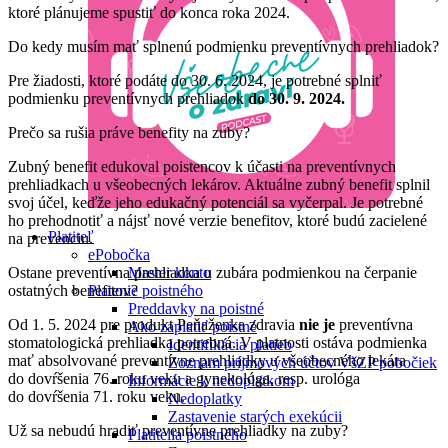
ktoré plánujeme spustiť do konca roka 2024.
Do kedy musím mať splnenú podmienku preventívnych prehliadok?
Pre žiadosti, ktoré podáte do 30. 6. 2024, je potrebné splniť
podmienku preventívnych prehliadok
do 30. 9. 2024.
Prečo sa rušia práve benefity na zuby?
Zubný benefit edukoval poistencov k účasti na preventívnych
prehliadkach u všeobecných lekárov. Aktuálne zubný benefit splnil
svoj účel, keďže jeho edukačný potenciál sa vyčerpal. Je potrebné
ho prehodnotiť a nájsť nové verzie benefitov, ktoré budú zacielené
Platiteľ
na prevenciu.
ePobočka
Ostane preventívna prehliadka u zubára podmienkou na čerpanie
Master konto
ostatných benefitov?
Platenie poistného
Preddavky na poistné
Od 1. 5. 2024 pre produkt Peňaženka zdravia
nie je
preventívna
Ako zaplatiť poistné
stomatologická prehliadka potrebná. V platnosti ostáva podmienka
Identifikácia platieb
mať absolvované preventívne prehliadky u všeobecného lekára
Zoznam príjmových účtov VšZP pobočiek
do dovŕšenia 76. roku veku a gynekológa, resp. urológa
Informácie k nedoplatkom
do dovŕšenia 71. roku veku.
Nedoplatky
Zastavenie starých exekúcii
Už sa nebudú hradiť preventívne prehliadky na zuby?
Platitelia poistného