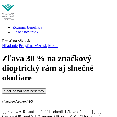
Zoznam benefitov
Odber noviniek
Prejsť na všzp.sk
Hľadanie
Prejsť na všzp.sk
Menu
Zľava 30 % na značkový
dioptrický rám aj slnečné
okuliare
Späť na zoznam benefitov
{{ reviewApprox }}/5
{{ reviewAllCount == 1 ? "Hodnotil 1 človek." : null }} {{
(reviewAllCount > 1 & reviewAllCount < 5) ? "Hodnotili " +