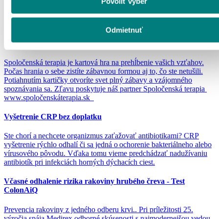
Zdielať na Facebooku
Kopírovať odkaz
Povoliť výber
Ďalšie podobné benefity
Odmietnuť
Kartové hry na prehĺbenie vzťahov Spoločenská terapia
Spoločenská terapia je kartová hra na prehĺbenie vašich vzťahov.
Počas hrania o sebe zistíte zábavnou formou aj to, čo ste netušili.
Potiahnutím kartičky otvoríte svet plný zábavy a vzájomného
spoznávania sa. Zľavu poskytuje náš partner Spoločenská terapia
www.spoločenskáterapia.sk
Vyšetrenie CRP bez doplatku
Ste chorí a nechcete organizmus zaťažovať antibiotikami? CRP
vyšetrenie rýchlo odhalí či sa jedná o ochorenie bakteriálneho alebo
vírusového pôvodu. Vďaka tomu vieme predchádzať nadužívaniu
antibiotík pri infekciách horných dýchacích ciest.
Včasné odhalenie rizika rakoviny hrubého čreva - Test
ColonAiQ
Prevencia rakoviny z jedného odberu krvi.. Pri príležitosti 25.
výročia spája Medirex odborné skúsenosti s najmodernejšou vedou