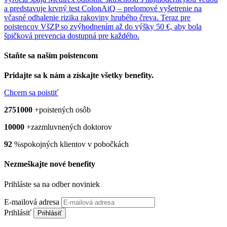
a predstavuje krvný test ColonAiQ – prelomové vyšetrenie na
včasné odhalenie rizika rakoviny hrubého čreva. Teraz pre
poistencov VšZP so zvýhodnením až do výšky 50 €, aby bola
špičková prevencia dostupná pre každého.
Staňte sa naším
poistencom
Pridajte sa k nám a získajte všetky benefity.
Chcem sa poistiť
2751000
+
poistených osôb
10000
+
zazmluvnených doktorov
92
%
spokojných klientov v pobočkách
Nezmeškajte nové benefity
Prihláste sa na odber noviniek
E-mailová adresa
Prihlásiť