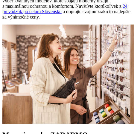
výber kvalitných modelov, ktoré spájajú moderný dizajn
s maximálnou ochranou a komfortom. Navštívte ktorúkoľvek z
24
prevádzok po celom Slovensku
a doprajte svojmu zraku to najlepšie
za výnimočné ceny.