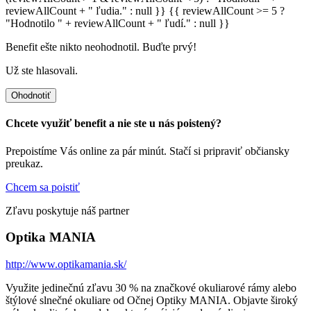
reviewAllCount + " ľudia." : null }} {{ reviewAllCount >= 5 ?
"Hodnotilo " + reviewAllCount + " ľudí." : null }}
Benefit ešte nikto neohodnotil. Buďte prvý!
Už ste hlasovali.
Ohodnotiť
Chcete využiť benefit a nie ste u nás poistený?
Prepoistíme Vás online za pár minút. Stačí si pripraviť občiansky
preukaz.
Chcem sa poistiť
Zľavu poskytuje náš partner
Optika MANIA
http://www.optikamania.sk/
Využite jedinečnú zľavu 30 % na značkové okuliarové rámy alebo
štýlové slnečné okuliare od Očnej Optiky MANIA. Objavte široký