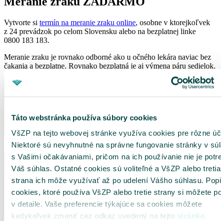
Meranie zraku ZADARMO
Vytvorte si
termín na meranie zraku online
, osobne v ktorejkoľvek
z 24 prevádzok po celom Slovensku alebo na bezplatnej linke
0800 183 183.
Meranie zraku je rovnako odborné ako u očného lekára naviac bez
čakania a bezplatne. Rovnako bezplatná je aj výmena páru sedielok.
Táto webstránka používa súbory cookies
VšZP na tejto webovej stránke využíva cookies pre rôzne úč
Niektoré sú nevyhnutné na správne fungovanie stránky v sú
s Vašimi očakávaniami, pričom na ich používanie nie je potr
Váš súhlas. Ostatné cookies sú voliteľné a VšZP alebo tretia
strana ich môže využívať až po udelení Vášho súhlasu. Pop
cookies, ktoré používa VšZP alebo tretie strany si môžete po
v detaile. Vaše preferencie týkajúce sa cookies môžete
kedykoľvek zmeniť cez odkaz uvedený na tejto
stránke
.