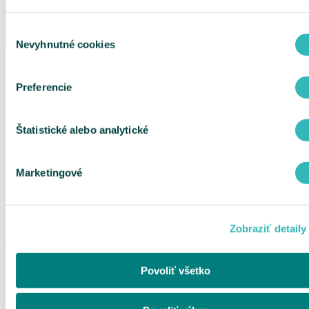
Výber
Nevyhnutné cookies
súhlasu
Na čo sa zľava vzťahuje?
Preferencie
30 % zľava na okuliarový rám pri kompletnej dioptrickej
zákazke (výber okuliarových rámov a dioptrických skiel),
30 % zľava na slnečné okuliare ( značkové, športové, pánske,
Štatistické alebo analytické
dámske, fotochromatické, polarizačné, zrkadlové, dizajnové
kúsky a mnohé iné)
Marketingové
Zľavy nie je možné kumulovať. Nevzťahuje sa na už
zľavnený tovar a značku OPTISIA.
Ako si uplatníte zľavu?
Zobraziť detaily
Jednoducho. Pri nákupe okuliarov sa stačí preukázať preukazom
poistenca.
Povoliť všetko
Zaujal Vás tento benefit? Povedzte o ňom svojim známym.