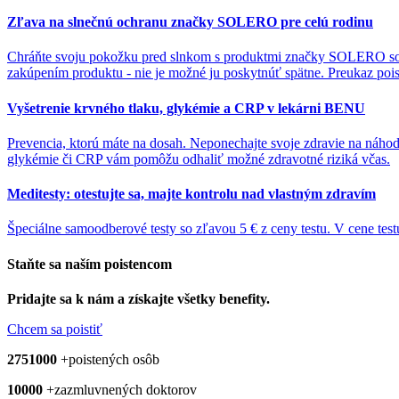
Zľava na slnečnú ochranu značky SOLERO pre celú rodinu
Chráňte svoju pokožku pred slnkom s produktmi značky SOLERO so z
zakúpením produktu - nie je možné ju poskytnúť spätne. Preukaz poi
Vyšetrenie krvného tlaku, glykémie a CRP v lekárni BENU
Prevencia, ktorú máte na dosah. Neponechajte svoje zdravie na náho
glykémie či CRP vám pomôžu odhaliť možné zdravotné riziká včas.
Meditesty: otestujte sa, majte kontrolu nad vlastným zdravím
Špeciálne samoodberové testy so zľavou 5 € z ceny testu. V cene tes
Staňte sa naším
poistencom
Pridajte sa k nám a získajte všetky benefity.
Chcem sa poistiť
2751000
+
poistených osôb
10000
+
zazmluvnených doktorov