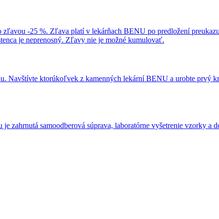
ľavou -25 %. Zľava platí v lekárňach BENU po predložení preukazu 
stenca je neprenosný. Zľavy nie je možné kumulovať.
du. Navštívte ktorúkoľvek z kamenných lekární BENU a urobte prvý kro
tu je zahrnutá samoodberová súprava, laboratórne vyšetrenie vzorky a 