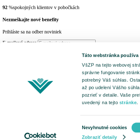
92
%
spokojných klientov v pobočkách
Nezmeškajte nové benefity
Prihláste sa na odber noviniek
E-mailová adresa
Prihlásiť
Táto webstránka používa
VšZP na tejto webovej str
Hlavná stránka
správne fungovanie stránk
Kontakt
potrebný Váš súhlas. Osta
O stránke Benefity
až po udelení Vášho súhla
Mapa stránok
Ochrana osobných údajov
pozrieť v detaile. Vaše p
Vyhlásenie o prístupnosti
uvedený na tejto
stránke
.
Zoznam benefitov
Výber
Nevyhnutné cookies
súhlasu
©2005-2026 Všeobecná zdravotná poisťovňa, a.s.
Zobraziť detaily