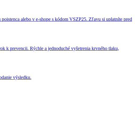
poistenca alebo v e-shope s kódom VSZP25. Zľavu si uplatníte pred
k k prevencii. Rýchle a jednoduché vyšetrenia krvného tlaku,
dodanie výsledku.