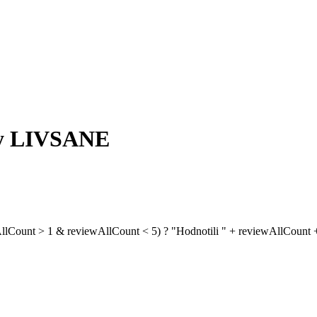
ky LIVSANE
AllCount > 1 & reviewAllCount < 5) ? "Hodnotili " + reviewAllCount +