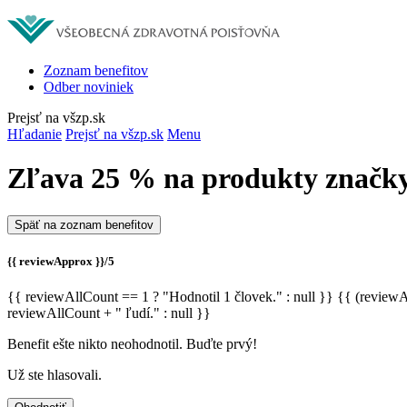
Zoznam benefitov
Odber noviniek
Prejsť na všzp.sk
Hľadanie
Prejsť na všzp.sk
Menu
Zľava 25 % na produkty znač
Späť na zoznam benefitov
{{ reviewApprox }}/5
{{ reviewAllCount == 1 ? "Hodnotil 1 človek." : null }} {{ (review
reviewAllCount + " ľudí." : null }}
Benefit ešte nikto neohodnotil. Buďte prvý!
Už ste hlasovali.