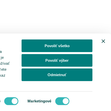
Povoliť všetko
a
 je
Povoliť výber
užívať
žete
Odmietnuť
dkaz
é
Marketingové