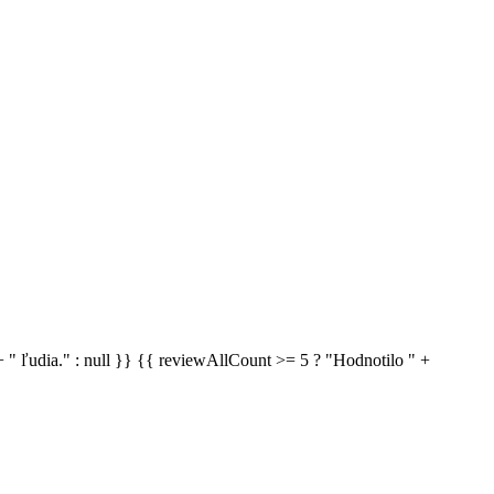
 " ľudia." : null }} {{ reviewAllCount >= 5 ? "Hodnotilo " +