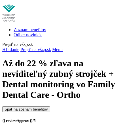
Zoznam benefitov
Odber noviniek
Prejsť na všzp.sk
Hľadanie
Prejsť na všzp.sk
Menu
Až do 22 % zľava na
neviditeľný zubný strojček +
Dental monitoring vo Family
Dental Care - Ortho
Späť na zoznam benefitov
{{ reviewApprox }}/5