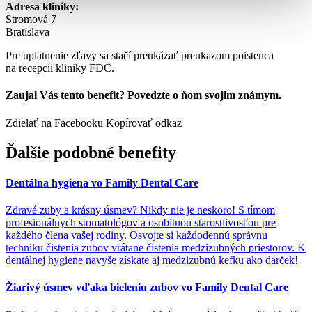
Adresa kliniky:
Stromová 7
Bratislava
Pre uplatnenie zľavy sa stačí preukázať preukazom poistenca
na recepcii kliniky FDC.
Zaujal Vás tento benefit? Povedzte o ňom svojim známym.
Zdielať na Facebooku
Kopírovať odkaz
Ďalšie podobné benefity
Dentálna hygiena vo Family Dental Care
Zdravé zuby a krásny úsmev? Nikdy nie je neskoro! S tímom
profesionálnych stomatológov a osobitnou starostlivosťou pre
každého člena vašej rodiny. Osvojte si každodennú správnu
techniku čistenia zubov vrátane čistenia medzizubných priestorov. K
dentálnej hygiene navyše získate aj medzizubnú kefku ako darček!
Žiarivý úsmev vďaka bieleniu zubov vo Family Dental Care