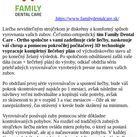
https://www.familydentalcare.sk/
Liečba neviditeľným strojčekom je diskrétny a komfortný spôsob
vyrovnania vašich zubov. Čeľustno-ortopedický
tím Family Dental
Care
- Ortho
spoločne s vami zadefinuje ciele liečby, naskenuje
váš chrup a pomocou pokročilej počítačovej 3D technológie
vypracuje kompletný liečebný plán
od východiskového stavu až
po konečný želaný výsledok. Po spoločnom odsúhlasení zašlú vaše
dáta (scan + liečebný plán) do výroby, odkiaľ obdržia sériu
priehľadných vyrovnávačov vyrobených presne na mieru vašich
zubov.
Po obdržaní prvej série vyrovnávačov a spustení liečby, bude váš
pokrok skontrolovaný najskôr po 1 mesiaci, avšak následne sú
návštevy veľmi individuálne a kopírujú vaše potreby, avšak
zo skúsenosti to je v rozpätí 3 a viac mesiacov – čiže ak ste
zaneprázdnený, čas strávený v kresle bude skrátený na minimum.
Vyrovnávače posúvajú zuby pomocou série dôkladne
kontrolovaných pohybov. Na rozdiel od tradičných zubných
strojčekov liečba nielen ovláda mieru pohybu, o ktorý sa postará
každý vyrovnávač, ale aj o načasovanie tohto pohybu. V každej