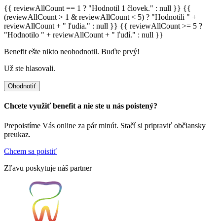
{{ reviewAllCount == 1 ? "Hodnotil 1 človek." : null }} {{
(reviewAllCount > 1 & reviewAllCount < 5) ? "Hodnotili " +
reviewAllCount + " ľudia." : null }} {{ reviewAllCount >= 5 ?
"Hodnotilo " + reviewAllCount + " ľudí." : null }}
Benefit ešte nikto neohodnotil. Buďte prvý!
Už ste hlasovali.
Ohodnotiť
Chcete využiť benefit a nie ste u nás poistený?
Prepoistíme Vás online za pár minút. Stačí si pripraviť občiansky
preukaz.
Chcem sa poistiť
Zľavu poskytuje náš partner