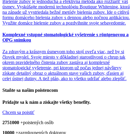
Bielenie zubov je jednoduchá a efektívna metóda ako rozžiariť váš
úsmev. Vyskúšajte modernú technológiu Boutique Whitening, ktorá
na západe už vystriedala bežné metódy bielenia zubov. Ide o citlivú
formu domáceho bielenia zubov s dennou alebo nočnou aplikáciou.
Využite domáce bielenie zubov a pozdvihnite svoje sebavedomie.
Komplexné vstupné stomatologické vyšetrenie s röntgenovou a
OPG snímkou
Za zdravým a krásnym úsmevom toho stojí oveľa viac, než by si
človek myslel. Svoje miesto v dôkladnej starostlivosti o chrup tak
okrem pravidelného čistenia zubov zastáva aj komplexné
stomatologické vyšetrenie, pri ktorom už počas jednej návštevy
získate detailný obraz o aktuálnom stave vašich zubov, ďasien aj
celej ústnej dutiny. A tiež plán, ako to všetko udržať alebo zlepšiť.
Staňte sa naším
poistencom
Pridajte sa k nám a získajte všetky benefity.
Chcem sa poistiť
2751000
+
poistených osôb
10000
+
zazmluvnených doktorov