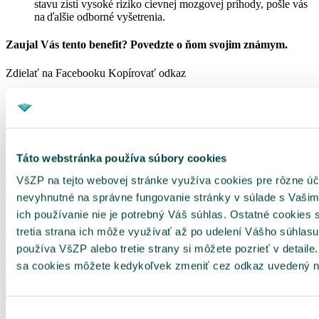
stavu zistí vysoké riziko cievnej mozgovej príhody, pošle vás
na ďalšie odborné vyšetrenia.
Zaujal Vás tento benefit? Povedzte o ňom svojim známym.
Zdielať na Facebooku
Kopírovať odkaz
Ďalšie podobné benefity
Zľava na vitamíny GS a Cemio Switzerland
Táto webstránka používa súbory cookies
Kvalitné vitamíny a vitamínové doplnky obľúbenej značky GS
môžete mať až s 15 % zľavou. Vyberte si z prípravkou na imunitu,
VšZP na tejto webovej stránke využíva cookies pre rôzne úč
bezproblémové tehotenstvo a klimaktérium, kĺby, lepší spánok,
nevyhnutné na správne fungovanie stránky v súlade s Vašim
pamäť a mnoho iného.
ich používanie nie je potrebný Váš súhlas. Ostatné cookies 
Očná optika Helios, Nitra
tretia strana ich môže využívať až po udelení Vášho súhlasu
používa VšZP alebo tretie strany si môžete pozrieť v detaile
Vyberte si z dioptrických či slnečných okuliarov, kontaktných
sa cookies môžete kedykoľvek zmeniť cez odkaz uvedený n
šošoviek a doplnkového tovaru ako púzdra, čistiace pomôcky na
optiku. Pracovníci optiky vám radi poradia pri výbere okuliarového
rámu a tiež odporučia správny typ okuliarových šošoviek podľa
refrakčnej vady oka.
Výber