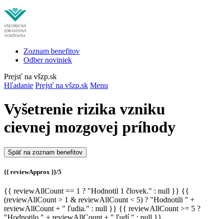
Zoznam benefitov
Odber noviniek
Prejsť na všzp.sk
Hľadanie
Prejsť na všzp.sk
Menu
Vyšetrenie rizika vzniku
cievnej mozgovej príhody
Späť na zoznam benefitov
{{ reviewApprox }}/5
{{ reviewAllCount == 1 ? "Hodnotil 1 človek." : null }} {{
(reviewAllCount > 1 & reviewAllCount < 5) ? "Hodnotili " +
reviewAllCount + " ľudia." : null }} {{ reviewAllCount >= 5 ?
"Hodnotilo " + reviewAllCount + " ľudí." : null }}