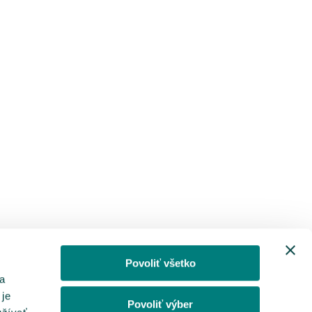
Povoliť všetko
a
 je
Povoliť výber