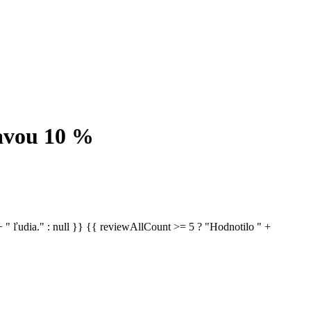
ľavou 10 %
 " ľudia." : null }} {{ reviewAllCount >= 5 ? "Hodnotilo " +