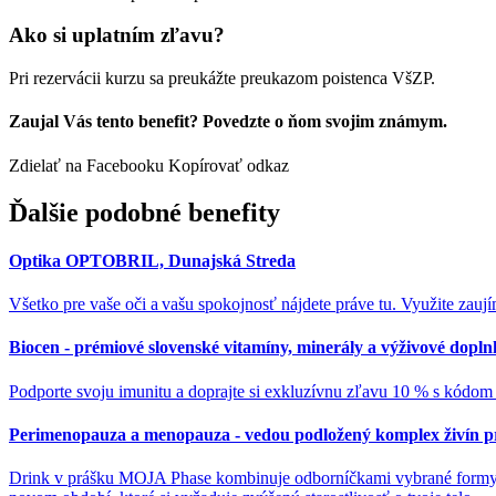
Ako si uplatním zľavu?
Pri rezervácii kurzu sa preukážte preukazom poistenca VšZP.
Zaujal Vás tento benefit? Povedzte o ňom svojim známym.
Zdielať na Facebooku
Kopírovať odkaz
Ďalšie podobné benefity
Optika OPTOBRIL, Dunajská Streda
Všetko pre vaše oči a vašu spokojnosť nájdete práve tu. Využite zauj
Biocen - prémiové slovenské vitamíny, minerály a výživové dopl
Podporte svoju imunitu a doprajte si exkluzívnu zľavu 10 % s kódom
Perimenopauza a menopauza - vedou podložený komplex živín 
Drink v prášku MOJA Phase kombinuje odborníčkami vybrané formy vita