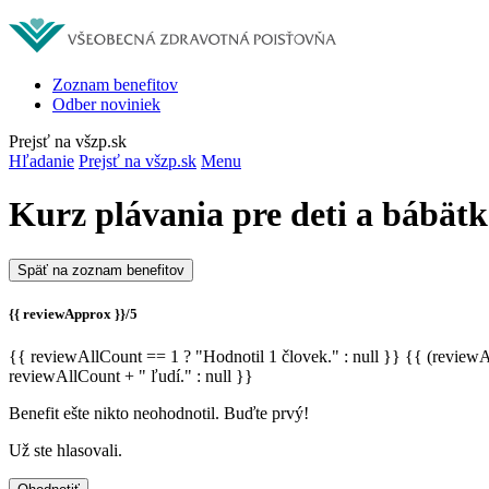
Zoznam benefitov
Odber noviniek
Prejsť na všzp.sk
Hľadanie
Prejsť na všzp.sk
Menu
Kurz plávania pre deti a bábät
Späť na zoznam benefitov
{{ reviewApprox }}/5
{{ reviewAllCount == 1 ? "Hodnotil 1 človek." : null }} {{ (review
reviewAllCount + " ľudí." : null }}
Benefit ešte nikto neohodnotil. Buďte prvý!
Už ste hlasovali.