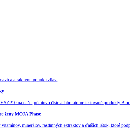
ímavú a atraktívnu ponuku zliav.
nky
 VSZP10 na naše prémiovo čisté a laboratórne testované produkty Bioc
pre ženy MOJA Phase
mínov, minerálov, rastlinných extraktov a ďalších látok, ktoré podpo