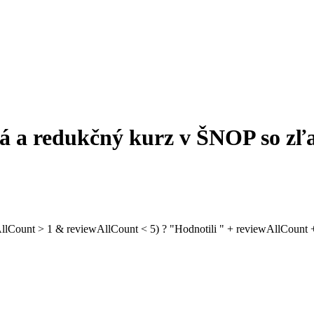
ká a redukčný kurz v ŠNOP so z
AllCount > 1 & reviewAllCount < 5) ? "Hodnotili " + reviewAllCount +