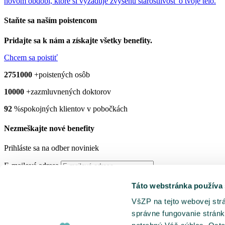
novom období, ktoré si vyžaduje zvýšenú starostlivosť o tvoje telo.
Staňte sa naším
poistencom
Pridajte sa k nám a získajte všetky benefity.
Chcem sa poistiť
2751000
+
poistených osôb
10000
+
zazmluvnených doktorov
92
%
spokojných klientov v pobočkách
Nezmeškajte nové benefity
Prihláste sa na odber noviniek
E-mailová adresa
Prihlásiť
Táto webstránka používa
VšZP na tejto webovej str
Hlavná stránka
správne fungovanie stránk
Kontakt