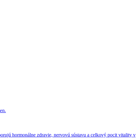
en.
rujú hormonálne zdravie, nervovú sústavu a celkový pocit vitality v