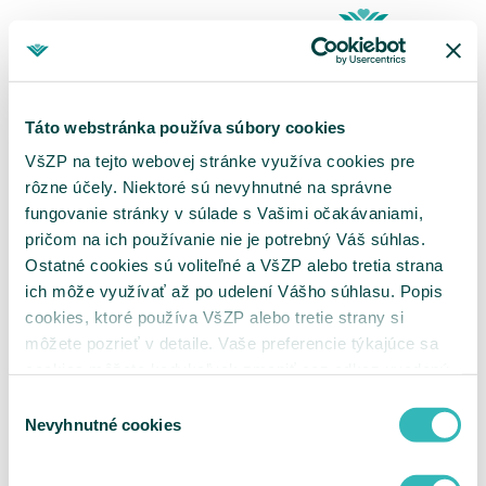
Lekár
Pohotovosť
Táto webstránka používa súbory cookies
Hospitalizácia
VšZP na tejto webovej stránke využíva cookies pre
Kúpele
Recepty
rôzne účely. Niektoré sú nevyhnutné na správne
Za čo platím
fungovanie stránky v súlade s Vašimi očakávaniami,
pričom na ich používanie nie je potrebný Váš súhlas.
Prejsť na všzp.sk
Ostatné cookies sú voliteľné a VšZP alebo tretia strana
ich môže využívať až po udelení Vášho súhlasu. Popis
cookies, ktoré používa VšZP alebo tretie strany si
Za čo som zaplatil?
môžete pozrieť v detaile. Vaše preferencie týkajúce sa
cookies môžete kedykoľvek zmeniť cez odkaz uvedený
Lekár je povinný vydať vám doklad o úhrade, na ktorom musí byť
na tejto
stránke
.
Výber
uvedený druh zdravotného výkonu alebo služby, za ktorú ste
Nevyhnutné cookies
zaplatili, resp. presná špecifikácia poplatku z cenníka.
súhlasu
Mapa stránky
Mobilná aplikácia