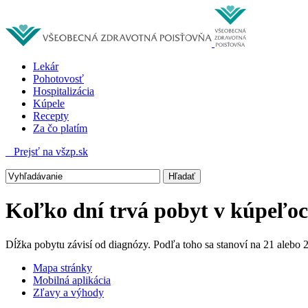
Lekár
Pohotovosť
Hospitalizácia
Kúpele
Recepty
Za čo platím
Prejsť na všzp.sk
Koľko dní trvá pobyt v kúpeľo
Dĺžka pobytu závisí od diagnózy. Podľa toho sa stanoví na 21 alebo 2
Mapa stránky
Mobilná aplikácia
Zľavy a výhody