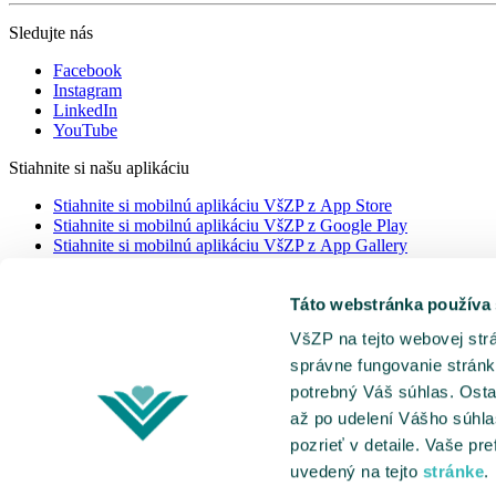
Sledujte nás
Facebook
Instagram
LinkedIn
YouTube
Stiahnite si našu aplikáciu
Stiahnite si mobilnú aplikáciu VšZP z App Store
Stiahnite si mobilnú aplikáciu VšZP z Google Play
Stiahnite si mobilnú aplikáciu VšZP z App Gallery
©
Všeobecná zdravotná poisťovňa, a. s.
Táto webstránka používa
VšZP na tejto webovej str
správne fungovanie stránk
potrebný Váš súhlas. Osta
až po udelení Vášho súhla
pozrieť v detaile. Vaše p
uvedený na tejto
stránke
.