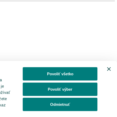
Povoliť všetko
a
 je
Povoliť výber
užívať
žete
Odmietnuť
dkaz