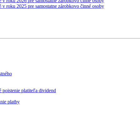
é v roku 2026 pre samostatne zárobkovo činné osoby
é v roku 2025 pre samostatne zárobkovo činné osoby
stného
poistenie platiteľa dividend
nie platby