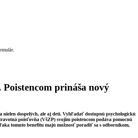
rmulár.
h. Poistencom prináša nový
a nielen dospelých, ale aj detí. Vyhľadať dostupnú psychologickú
á zdravotná poisťovňa (VšZP) svojim poistencom podáva pomocnú
 vďaka tomuto benefitu majú možnosť poradiť sa s odborníkom,