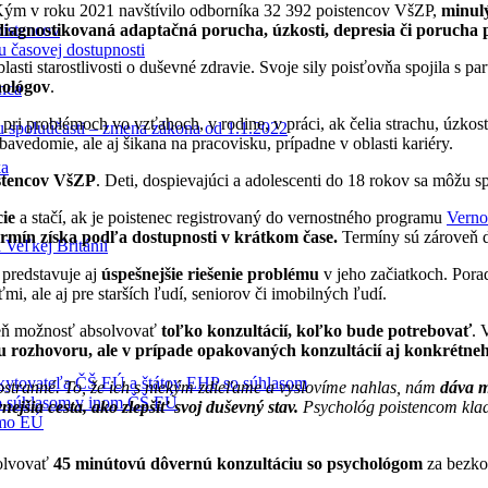
 Kým v roku 2021 navštívilo odborníka 32 392 poistencov VšZP,
minulý
 diagnostikovaná adaptačná porucha, úzkosti, depresia či porucha
oistencov
u časovej dostupnosti
asti starostlivosti o duševné zdravie. Svoje sily poisťovňa spojila 
hológov
.
enca
pri problémoch vo vzťahoch, v rodine, v práci, ak čelia strachu, úzkost
tu spoluúčasti – zmena zákona od 1.1.2022
bavedomie, ale aj šikana na pracovisku, prípadne v oblasti kariéry.
ka
stencov
VšZP
. Deti, dospievajúci a adolescenti do 18 rokov sa môžu s
ie
a stačí, ak je poistenec registrovaný do vernostného programu
Verno
ermín získa podľa dostupnosti v krátkom čase.
Termíny sú zároveň d
 Veľkej Británii
 predstavuje aj
úspešnejšie riešenie problému
v jeho začiatkoch. Pora
, ale aj pre starších ľudí, seniorov či imobilných ľudí.
veň možnosť absolvovať
toľko konzultácií, koľko bude potrebovať
.
u rozhovoru, ale v prípade opakovaných konzultácií aj konkrétne
oskytovateľa ČŠ EÚ a štátov EHP so súhlasom
nostranné. To, že ich s niekým zdieľame a vyslovíme nahlas, nám
dáva m
 so súhlasom v inom ČŠ EÚ
vnejšia cesta, ako zlepšiť svoj duševný stav.
Psychológ poistencom klad
imo EÚ
solvovať
45 minútovú dôvernú konzultáciu so psychológom
za bezko