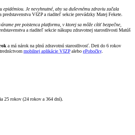
bou epidémiou. Je nevyhnutné, aby sa duševnému zdraviu začala
 predstavenstva VšZP a riaditeľ sekcie prevádzky Matej Fekete.
várame pre poistenca platformu, v ktorej sa môže cítiť bezpečne,
edstavenstva a riaditeľ sekcie nákupu zdravotnej starostlivosti Matúš
rok
a má nárok na plnú zdravotnú starostlivosť. Deti do 6 rokov
stredníctvom
mobilnej aplikácie VšZP
alebo
ePobočky
.
a 25 rokov (24 rokov a 364 dní).