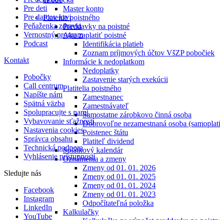
Pre deti
Master konto
Pre darcov krvi
Platenie poistného
Peňaženka zdravia
Preddavky na poistné
Vernostný program
Ako zaplatiť poistné
Podcast
Identifikácia platieb
Zoznam príjmových účtov VšZP pobočiek
Kontakt
Informácie k nedoplatkom
Nedoplatky
Pobočky
Zastavenie starých exekúcii
Call centrum
Platitelia poistného
Napíšte nám
Zamestnanec
Spätná väzba
Zamestnávateľ
Spolupracujte s nami
Samostatne zárobkovo činná osoba
Vybavovanie sťažností
Dobrovoľne nezamestnaná osoba (samoplati
Nastavenia cookies
Poistenec štátu
Správca obsahu
Platiteľ dividend
Technická podpora
Splátkový kalendár
Vyhlásenie prístupnosti
Oznámenia a zmeny
Zmeny od 01. 01. 2026
Sledujte nás
Zmeny od 01. 01. 2025
Zmeny od 01. 01. 2024
Facebook
Zmeny od 01. 01. 2023
Instagram
Odpočítateľná položka
LinkedIn
Kalkulačky
YouTube