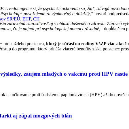
šZP. Uvedomujeme si, že psychické ochorenia sa, žiaľ, stávajú novodo
kt Psychológ+ považujeme za výnimočný a dôležitý,“
hovorí podpredseda
pisov SR/EÚ, EHP, CH
šiu zdravotnú starostlivosť aj v oblasti duševného zdravia. Zároveň vyt
omova, čo je najmä pri psychologickej pomoci zásadné,“
dopĺňa člen pr
+ pre každého poistenca,
ktorý je súčasťou rodiny VšZP viac ako 1 
ístup do programu, ktorý prináša viaceré benefity získa poistenec pro
a výsledky, záujem mladých o vakcínu proti HPV rastie
evok na očkovanie proti ľudskému papilomavírusu (HPV) až do dovŕšeni
nfarkt aj zápal mozgových blán