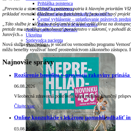
Prihláška poistenca
„
Prevencia a starostlivosť o poistenca patria k hlavným prioritám V
Odhláška poistenca
prikladať rovnaká dôležitosť ako fyzickému. Aj preto náš nový proje
Oznámenie poistenca/platiteľa poistného
Čestné vyhlásenie – uplatňovanie právnych pred
„Táto služba je súčasťou našej ambície klásť vyšší dôraz na dostupnej
Žiadosť o výpis z účtu poistenca
pretože mu umožňuje absolvovať poradenstvo v súkromí, v pohodlí d
Anketa spokojnosti klientov
Jurových.
Ukrajina
Sprievodca pacienta
Nová služba Psychológ+, je súčasťou vernostného programu Vernosť
MenuBanner
môžu benefity využívať hneď prostredníctvom zákonného zástupcu. Pr
Najnovšie správy
Rozšírenie benefitu v prevencii rakoviny prináš
06.08.2026
Všeobecná zdravotná poisťovňa vlani rozšírila finančný prísp
Čítajte viac
Online konzultácie s lekárom pomohli odhaliť i
03.08.2026