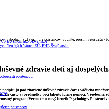
ov, výhodách a zľavách pre poistencov, vyplňte, prosím, registračný fo
 ČŠ EÚ (inom ako Slovensko)
ch členských štátoch EÚ, EHP, Švajčiarsku
uševné zdravie detí aj dospelýc
oluúčasti poistencovi
 sa podpisujú pod zhoršené duševné zdravie čoraz väčšieho množstv
.2026
oby, ale často aj predsudky voči takejto forme pomoci. Všeobecn
 vernostný program Vernosť+ o nový benefit Psychológ+. Poistenci
ajúcich poistencov