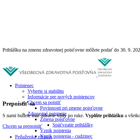
Prihlášku na zmenu zdravotnej poisťovne môžete podať do 30. 9. 20
Poistenec
Vyberte si stabilitu
Informácie pre nových poistencov
Chcem sa poistiť
Prepoistiť sa
Povinnosti pri zmene poisťovne
Zdravotné poistenie
S nami budete mať zdravie vždy po ruke.
Vyplňte prihlášku
a všetko
Zmena poisťovne
Späťvzatie prihlášky
Chcem sa prepoistiť
Vznik poistenia
Vznik poistenia - cudzinec
Peňaženka zdravia