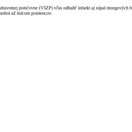
ravotnej poisťovne (VšZP) včas odhaliť infarkt aj zápal mozgových bl
mohol už tisícom poistencov.