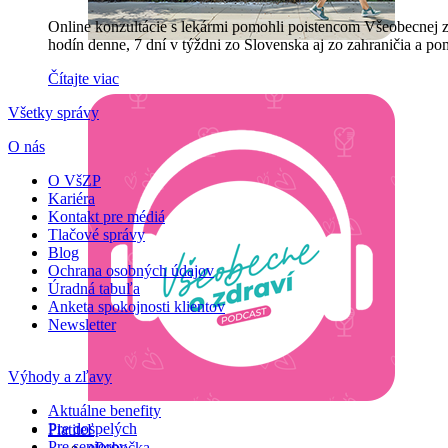
Online konzultácie s lekármi pomohli poistencom Všeobecnej zd
hodín denne, 7 dní v týždni zo Slovenska aj zo zahraničia a po
Čítajte viac
Všetky správy
O nás
O VšZP
Kariéra
Kontakt pre médiá
Tlačové správy
Blog
Ochrana osobných údajov
Úradná tabuľa
Anketa spokojnosti klientov
Newsletter
Výhody a zľavy
Aktuálne benefity
Pre dospelých
Platiteľ
Pre seniorov
ePobočka