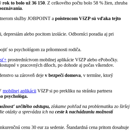
 rok to bolo už 36 150
. Z celkového počtu bolo 58 % žien, zhruba
 poznávania
.
s partnerom služby JOBPOINT a
poistencom VšZP sú vďaka tejto
i, depresiám alebo pocitom izolácie. Odborníci poradia aj pri
pojiť so psychológom za prítomnosti rodiča.
sť+
prostredníctvom mobilnej aplikácie VšZP alebo ePobočky.
ostupné v pracovných dňoch, po dohode aj počas víkendov.
denstvo sa zároveň deje
v bezpečí domova
, v termíne, ktorý
 V
mobilnej aplikácii
VšZP si po prekliku na stránku partnera
ho psychológa.
ožnosť určitého odstupu,
získame pohľad na problematiku zo širšej
ie otázky a sprevádza ich na
ceste k nachádzaniu možností
nkurenčnú cenu 30 eur za sedenie. Štandardná cena pritom dosahuje