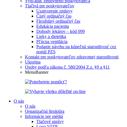
Vyhľadať zmluvného poskytovateľa
Tlačivá pre poskytovateľov
Uzatvorenie zmluvy
Čistý ordinačný čas
Flexibilný ordinačný čas
Edukácia pacienta
Dohody lekárov – kód 099
Lieky a dietetika
Pľúcna ventilácia
Podanie návrhu na kúpeľnú starostlivosť cez
portál PZS
Kontakt pre poskytovateľov zdravotnej starostlivosti
Ukrajina
Osoby podľa zákona č. 580/2004 Z.z. §9 a §11
MenuBanner
O nás
O nás
Organizačná štruktúra
Informácie pre médiá
Tlačové správy
Logo VšZP