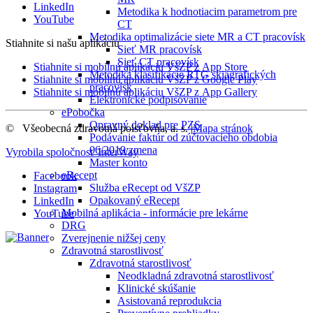
LinkedIn
Metodika k hodnotiacim parametrom pre
YouTube
CT
Metodika optimalizácie siete MR a CT pracovísk
Stiahnite si našu aplikáciu
Sieť MR pracovísk
Sieť CT pracovísk
Stiahnite si mobilnú aplikáciu VšZP z App Store
Metodika klasifikácie RTG skiagrafických
Stiahnite si mobilnú aplikáciu VšZP z Google Play
pracovísk
Stiahnite si mobilnú aplikáciu VšZP z App Gallery
Elektronické podpisovanie
ePobočka
Opravný doklad pre PZS
©
Všeobecná zdravotná poisťovňa, a. s.
|
Mapa stránok
Podávanie faktúr od zúčtovacieho obdobia
06/2019 zmena
Vyrobila spoločnosť
InterWay
Master konto
eRecept
Facebook
Služba eRecept od VšZP
Instagram
Opakovaný eRecept
LinkedIn
Mobilná aplikácia - informácie pre lekárne
YouTube
DRG
Zverejnenie nižšej ceny
Zdravotná starostlivosť
Zdravotná starostlivosť
Neodkladná zdravotná starostlivosť
Klinické skúšanie
Asistovaná reprodukcia