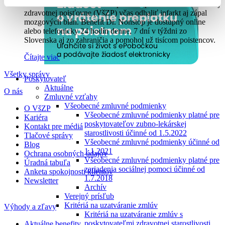
Online konzultácie s lekármi pomohli poistencom Všeobecnej
zdravotnej poisťovne (VšZP) včas odhaliť infarkt aj zápal
mozgových blán. Benefit Dr. Nonstop je dostupný online
alebo telefonicky 24 hodín denne, 7 dní v týždni zo
Slovenska aj zo zahraničia a pomohol už tisícom poistencov.
Čítajte viac
Všetky správy
Poskytovateľ
Aktuálne
O nás
Zmluvné vzťahy
Všeobecné zmluvné podmienky
O VšZP
Všeobecné zmluvné podmienky platné pre
Kariéra
poskytovateľov zubno-lekárskej
Kontakt pre médiá
starostlivosti účinné od 1.5.2022
Tlačové správy
Všeobecné zmluvné podmienky účinné od
Blog
1.1.2021
Ochrana osobných údajov
Všeobecné zmluvné podmienky platné pre
Úradná tabuľa
zariadenia sociálnej pomoci účinné od
Anketa spokojnosti klientov
1.7.2018
Newsletter
Archív
Verejný prísľub
Kritériá na uzatváranie zmlúv
Výhody a zľavy
Kritériá na uzatváranie zmlúv s
poskytovateľmi zdravotnej starostlivosti
Aktuálne benefity