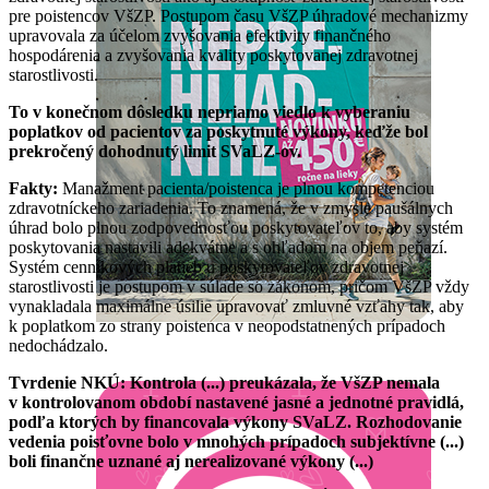
pre poistencov VšZP. Postupom času VšZP úhradové mechanizmy
upravovala za účelom zvyšovania efektivity finančného
hospodárenia a zvyšovania kvality poskytovanej zdravotnej
starostlivosti.
To v konečnom dôsledku nepriamo viedlo k vyberaniu
poplatkov od pacientov za poskytnuté výkony, keďže bol
prekročený dohodnutý limit SVaLZ-ov.
Fakty:
Manažment pacienta/poistenca je plnou kompetenciou
zdravotníckeho zariadenia. To znamená, že v zmysle paušálnych
úhrad bolo plnou zodpovednosťou poskytovateľov to, aby systém
poskytovania nastavili adekvátne a s ohľadom na objem peňazí.
Systém cenníkových platieb u poskytovateľov zdravotnej
starostlivosti je postupom v súlade so zákonom, pričom VšZP vždy
vynakladala maximálne úsilie upravovať zmluvné vzťahy tak, aby
k poplatkom zo strany poistenca v neopodstatnených prípadoch
nedochádzalo.
Tvrdenie NKÚ: Kontrola (...) preukázala, že VšZP nemala
v kontrolovanom období nastavené jasné a jednotné pravidlá,
podľa ktorých by financovala výkony SVaLZ. Rozhodovanie
vedenia poisťovne bolo v mnohých prípadoch subjektívne (...)
boli finančne uznané aj nerealizované výkony (...)