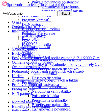
Práva a povinnosti poistencov
Sprievodca pacienta
Chcem sa poistiť
Oznamovacia povinnosť
Jednotné kontaktné miesta
Peňaženka zdravia
Program Vernosť+
O nás
Dr. Nonstop
Organizačná štruktúra
Benefity pre celú rodinu
Informácie pre médiá
Podujatia Pre zdravie
Tlačové správy
Blog
Logo VšZP
ePobočka
Kontakt pre médiá
Mobilná aplikácia
Výročné správy
eRecept
Etický kódex
Pre diabetikov
Poskytovanie informácií podľa zákona č. 211/2000 Z. z.
Zdravotnícke pomôcky a liečba
Ochrana osobných údajov
3 kroky na zvládnutie cukrovky po celý život
Ochrana oznamovateľa
Benefity pre našich diabetikov
Podmienky používania elektronických služieb
Tanier diabetika
Kariéra
Desatoro diabetika
Zverejňovanie zmlúv, objednávok a faktúr
Pre mamičky
Profil verejného obstarávateľa
Bezplatné poradenstvo
Predaj majetku
Narodilo sa vám bábätko
Naši partneri
Poistenie bábätka
Preventívne prehliadky
Mobilná aplikácia
Benefity pre najmenších
Benefity pre celú rodinu
Oznamovacie povinnosti
Peňaženka zdravia