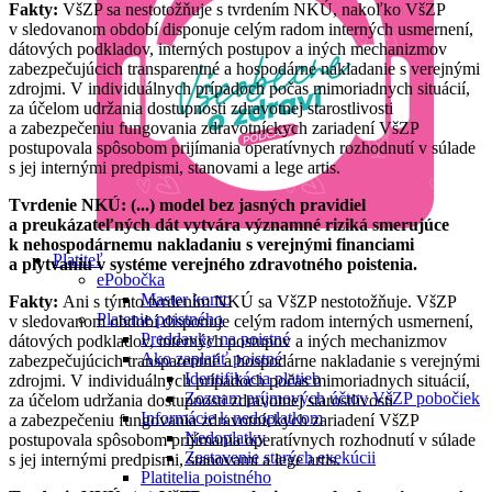
Fakty:
VšZP sa nestotožňuje s tvrdením NKÚ, nakoľko VšZP
v sledovanom období disponuje celým radom interných usmernení,
dátových podkladov, interných postupov a iných mechanizmov
zabezpečujúcich transparentné a hospodárne nakladanie s verejnými
zdrojmi. V individuálnych prípadoch počas mimoriadnych situácií,
za účelom udržania dostupnosti zdravotnej starostlivosti
a zabezpečeniu fungovania zdravotníckych zariadení VšZP
postupovala spôsobom prijímania operatívnych rozhodnutí v súlade
s jej internými predpismi, stanovami a lege artis.
Tvrdenie NKÚ: (...) model bez jasných pravidiel
a preukázateľných dát vytvára významné riziká smerujúce
k nehospodárnemu nakladaniu s verejnými financiami
Platiteľ
a plytvaniu v systéme verejného zdravotného poistenia.
ePobočka
Master konto
Fakty:
Ani s týmto tvrdením NKÚ sa VšZP nestotožňuje. VšZP
Platenie poistného
v sledovanom období disponuje celým radom interných usmernení,
Preddavky na poistné
dátových podkladov, interných postupov a iných mechanizmov
Ako zaplatiť poistné
zabezpečujúcich transparentné a hospodárne nakladanie s verejnými
Identifikácia platieb
zdrojmi. V individuálnych prípadoch počas mimoriadnych situácií,
Zoznam príjmových účtov VšZP pobočiek
za účelom udržania dostupnosti zdravotnej starostlivosti
Informácie k nedoplatkom
a zabezpečeniu fungovania zdravotníckych zariadení VšZP
Nedoplatky
postupovala spôsobom prijímania operatívnych rozhodnutí v súlade
Zastavenie starých exekúcii
s jej internými predpismi, stanovami a lege artis.
Platitelia poistného