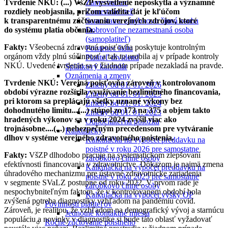
Tvrdenie NKÚ: (...) VšZP vysvetlenie neposkytla a významné
Zamestnanec
rozdiely neobjasnila, pričom validita dát je kľúčom
Zamestnávateľ
k transparentnému zúčtovaniu verejných zdrojov, ktoré
Samostatne zárobkovo činná osoba
do systému platia občania.
Dobrovoľne nezamestnaná osoba
(samoplatiteľ)
Fakty:
Všeobecná zdravotná poisťovňa poskytuje kontrolným
Poistenec štátu
orgánom vždy plnú súčinnosť a tak to urobila aj v prípade kontroly
Platiteľ dividend
NKÚ. Uvedené tvrdenie sa v žiadnom prípade nezakladá na pravde.
Splátkový kalendár
Oznámenia a zmeny
Tvrdenie NKÚ: Verejná poisťovňa zároveň v kontrolovanom
Zmeny od 01. 01. 2026
období výrazne rozšírila využívanie bezlimitného financovania,
Zmeny od 01. 01. 2025
pri ktorom sa preplácajú všetky uznané výkony bez
Zmeny od 01. 01. 2024
dohodnutého limitu...(...) stúpol zo 173 na 375 a objem takto
Zmeny od 01. 01. 2023
hradených výkonov sa v roku 2024 zvýšil viac ako
Odpočítateľná položka
trojnásobne....(...) nebezpečným precedensom pre vytváranie
Kalkulačky
dlhov v systéme verejného zdravotného poistenia.
Kalkulačka na výpočet preddavku na
poistné v roku 2026 pre samostatne
Fakty:
VšZP dlhodobo pracuje na systematickom zlepšovaní
zárobkovo činné osoby
efektívnosti financovania v zdravotníctve. Dôkazom je najmä zmena
Kalkulačka na výpočet preddavku na
úhradového mechanizmu pre ústavné zdravotnícke zariadenia
poistné v roku 2025 pre samostatne
v segmente SVaLZ postupne od roku 2022. V prvom rade je
zárobkovo činné osoby
nespochybniteľným faktom, že v kontrolovanom období bola
Kalkulačka na výpočet výšky OP
zvýšená potreba diagnostiky vzhľadom na pandémiu covid.
Povinnosti platiteľov
Zároveň, je realitou, že vzhľadom na demografický vývoj a starnúcu
Jednotné kontaktné miesta
populáciu a novinky v diagnostike si bude táto oblasť vyžadovať
Ročné zúčtovanie poistného