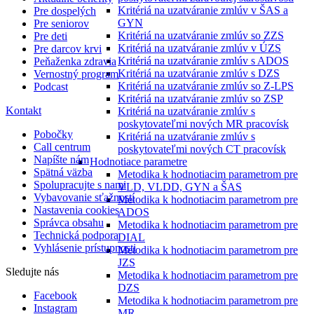
Kritériá na uzatváranie zmlúv v ŠAS a
Pre dospelých
GYN
Pre seniorov
Kritériá na uzatváranie zmlúv so ZZS
Pre deti
Kritériá na uzatváranie zmlúv v ÚZS
Pre darcov krvi
Kritériá na uzatváranie zmlúv s ADOS
Peňaženka zdravia
Kritériá na uzatváranie zmlúv s DZS
Vernostný program
Kritériá na uzatváranie zmlúv so Z-LPS
Podcast
Kritériá na uzatváranie zmlúv so ZSP
Kontakt
Kritériá na uzatváranie zmlúv s
poskytovateľmi nových MR pracovísk
Pobočky
Kritériá na uzatváranie zmlúv s
Call centrum
poskytovateľmi nových CT pracovísk
Napíšte nám
Hodnotiace parametre
Spätná väzba
Metodika k hodnotiacim parametrom pre
Spolupracujte s nami
VLD, VLDD, GYN a ŠAS
Vybavovanie sťažností
Metodika k hodnotiacim parametrom pre
Nastavenia cookies
ADOS
Správca obsahu
Metodika k hodnotiacim parametrom pre
Technická podpora
DIAL
Vyhlásenie prístupnosti
Metodika k hodnotiacim parametrom pre
JZS
Sledujte nás
Metodika k hodnotiacim parametrom pre
DZS
Facebook
Metodika k hodnotiacim parametrom pre
Instagram
MR