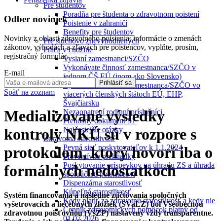
Pre študentov
Poradňa pre študenta o zdravotnom poistení
Odber noviniek
Poistenie v zahraničí
Benefity pre študentov
Novinky z oblasti zdravotného poistenia, informácie o zmenách
Pre sluchovo znevýhodnených
zákonov, výhodách a zľavách pre poistencov, vyplňte, prosím,
Práca v cudzine
registračný formulár.
Vyslaní zamestnanci/SZČO
Vykonávate činnosť zamestnanca/SZČO v
E-mail
jednom ČŠ EÚ (inom ako Slovensko)
Prihlásiť sa
Vykonávam činnosť zamestnanca/SZČO vo
Späť na zoznam
viacerých členských štátoch EÚ, EHP,
Švajčiarsku
Medializované výsledky
Nezaopatrení rodinní príslušníci
Prenosný dokument S1
Najčastejšie otázky
kontroly NKÚ sú v rozpore s
Zdravotná starostlivosť
Pevná sieť poskytovateľov k 1.1.2024
protokolom, ktorý hovorí iba o
Preventívne prehliadky
Poskytovanie príspevkov na úhradu ZS a úhrada
formálnych nedostatkoch
spoluúčasti poistencovi
Dispenzárna starostlivosť
Kúpeľná starostlivosť
Systém financovania a následne zúčtovania spoločných
Kedy platiť za zdravotnú starostlivosť a kedy nie
vyšetrovacích a liečebných zložiek (SVaLZ) bol Všeobecnou
Cenník zdravotníckych pomôcok platný od
zdravotnou poisťovňou (VšZP) nastavený vždy transparentne.
01.07.2026