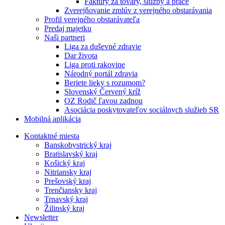
Faktúry za tovary, služby a práce
Zverejňovanie zmlúv z verejného obstarávania
Profil verejného obstarávateľa
Predaj majetku
Naši partneri
Liga za duševné zdravie
Dar života
Liga proti rakovine
Národný portál zdravia
Beriete lieky s rozumom?
Slovenský Červený kríž
OZ Rodič ľavou zadnou
Asociácia poskytovateľov sociálnych služieb SR
Mobilná aplikácia
Kontaktné miesta
Banskobystrický kraj
Bratislavský kraj
Košický kraj
Nitriansky kraj
Prešovský kraj
Trenčiansky kraj
Trnavský kraj
Žilinský kraj
Newsletter