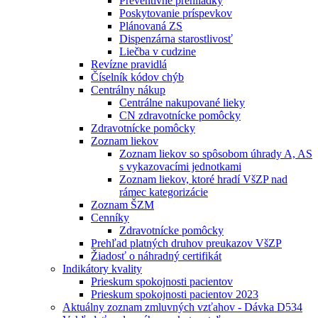
Preventívne prehliadky
Poskytovanie príspevkov
Plánovaná ZS
Dispenzárna starostlivosť
Liečba v cudzine
Revízne pravidlá
Číselník kódov chýb
Centrálny nákup
Centrálne nakupované lieky
CN zdravotnícke pomôcky
Zdravotnícke pomôcky
Zoznam liekov
Zoznam liekov so spôsobom úhrady A, AS
s vykazovacími jednotkami
Zoznam liekov, ktoré hradí VšZP nad
rámec kategorizácie
Zoznam ŠZM
Cenníky
Zdravotnícke pomôcky
Prehľad platných druhov preukazov VšZP
Žiadosť o náhradný certifikát
Indikátory kvality
Prieskum spokojnosti pacientov
Prieskum spokojnosti pacientov 2023
Aktuálny zoznam zmluvných vzťahov - Dávka D534