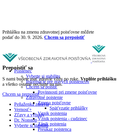
Prihlášku na zmenu zdravotnej poisťovne môžete
podať do 30. 9. 2026.
Chcem sa prepoistiť
Prepoistiť sa
Poistenec
Vyberte si stabilitu
S nami budete mať zdravie vždy po ruke.
Vyplňte prihlášku
Informácie pre nových poistencov
a všetko ostatné nechajte na nás.
Chcem sa poistiť
Povinnosti pri zmene poisťovne
Chcem sa prepoistiť
Zdravotné poistenie
Zmena poisťovne
Peňaženka zdravia
Späťvzatie prihlášky
Vernosť+
Vznik poistenia
Zľavy a výhody
Vznik poistenia - cudzinec
Dr. Nonstop
Zánik poistenia
Vyberte si stabilitu
Preukaz poistenca