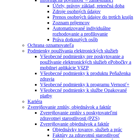
Informačná povinnosť – zamestnanci
Účely, právny základ, retenčná doba
Zdroje osobných údajov
Prenos osobných údajov do tretích krajín
Zoznam príjemcov
Automatizované individuálne
rozhodovanie a profilovanie
Práva dotknutých osôb
Ochrana oznamovateľa
Podmienky používania elektronických služieb
Všeobecné podmienky pre poskytovanie a
používanie elektronických služieb ePobočky a
mobilnej aplikácie VšZP
Všeobecné podmienky k produktu Peňaženka
zdravia
Všeobecné podmienky k programu Vernosť+
Všeobecné podmienky k službe Opakované
platby
Kariéra
Zverejňovanie zmlúv, objednávok a faktúr
Zverejňovanie zmlúv s poskytovateľmi
zdravotnej starostlivosti (PZS)
Zverejňovanie objednávok a faktúr
Objednávky tovarov, služieb a prác
Faktúry za zdravotnú starostlivosť