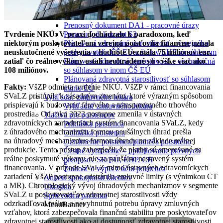
Európsky preukaz zdravotného poistenia
Plánovaná liečba v cudzine
Prenosný dokument DA1 - pracovné úrazy
Tvrdenie NKÚ: V praxi dochádzalo k paradoxom, keď
Prenosný dokument S3
niektorým poskytovateľom verejná poisťovňa finančne uznala
Plánovaná zdravotná starostlivosť u verejného
neuskutočnené vyšetrenia v hodnote bezmála 75 miliónov eur,
poskytovateľa ČŠ EÚ a štátov EHP so súhlasom
zatiaľ čo reálne výkony ostali neuhradené vo výške viac ako
Plánovaná zdravotná starostlivosť – cezhraničná
108 miliónov.
so súhlasom v inom ČŠ EÚ
Plánovaná zdravotná starostlivosť so súhlasom
Fakty:
VšZP odmieta tvrdenie NKÚ. VšZP v rámci financovania
mimo EÚ
SVaLZ pristúpila k zásadným zmenám, ktoré výrazným spôsobom
Vyhľadať zmluvného lekára
prispievajú k budovaniu férového a transparentného trhového
Vyhľadať zmluvného lekára
prostredia. Od roku 2022 postupne zmenila v ústavných
Tlačivá pre poistencov
zdravotníckych zariadeniach systém financovania SVaLZ, kedy
Prihláška poistenca
z úhradového mechanizmu formou paušálnych úhrad prešla
Odhláška poistenca
na úhradový mechanizmus formou úhrady na základe reálnej
Oznámenie poistenca/platiteľa poistného
produkcie. Tento prístup zabezpečil, že platby sú smerované za
Čestné vyhlásenie – uplatňovanie právnych
reálne poskytnuté výkony, nie za paušálne nastavený systém
predpisov SR/EÚ, EHP, CH
financovania. V prípade SVaLZ mimo ústavných zdravotníckych
Žiadosť o výpis z účtu poistenca
zariadení VšZP postupne odstránila zmluvné limity (s výnimkou CT
Anketa spokojnosti klientov
a MR). Chronologický vývoj úhradových mechanizmov v segmente
Ukrajina
SVaLZ u poskytovateľov zdravotnej starostlivosti vždy
Sprievodca pacienta
odzrkadľoval reálnu a nevyhnutnú potrebu úpravy zmluvných
MenuBanner
vzťahov, ktorá zabezpečovala finančnú stabilitu pre poskytovateľov
zdravotnej starostlivosti ako aj dostupnosť zdravotnej starostlivosti