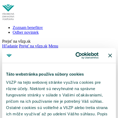
Zoznam benefitov
Odber noviniek
Prejsť na všzp.sk
Hľadanie
Prejsť na všzp.sk
Menu
Ponúkame
výhody
pre celú rodinu
Pridajte sa aj vy k najväčšej zdravotnej poisťovni,
ktorá rozumie potrebám svojich poistencov.
Táto webstránka používa súbory cookies
Užite si benefity a výhody, ktoré pre vás ponúkame.
VšZP na tejto webovej stránke využíva cookies pre
rôzne účely. Niektoré sú nevyhnutné na správne
fungovanie stránky v súlade s Vašimi očakávaniami,
Staňte sa naším
poistencom
pričom na ich používanie nie je potrebný Váš súhlas.
Pridajte sa k nám a získajte všetky benefity.
Ostatné cookies sú voliteľné a VšZP alebo tretia strana
ich môže využívať až po udelení Vášho súhlasu. Popis
Chcem sa poistiť